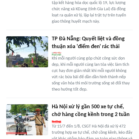
tập kết hàng hóa dọc quốc lộ 19, lực lượng
chức năng xã KDang (tỉnh Gia Lai) đã đồng
loạt ra quân xử lý, lập lại trật tự trên tuyến
giao thông huyết mạch này.
TP Đà Nẵng: Quyết liệt và đồng
thuận xóa 'điểm đen' rác thải
Khi mỗi người cùng góp chút công sức dọn
dẹp, khi mỗi người cùng lan tỏa việc làm tích
cực hay đơn giản nhất khi mỗi người không
vứt rác bừa bãi để dần dần hình thành nếp
sống văn hóa thì môi trường sống sẽ đổi thay
theo hướng tốt đẹp.
Hà Nội xử lý gần 500 xe tự chế,
chở hàng cồng kềnh trong 2 tuần
Từ 15/7 đến 1/8, CSGT Hà Nội đã xử lý 472
trường hợp xe tự chế, chở cồng kềnh, kéo đẩy
vật khác nhằm bảo đảm an toàn giao thông và