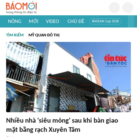
NÓNG
MỚI
VIDEO
CHỦ ĐỀ
#ASEAN Cup 2026
#Trí tuệ nhân tạo
#Mỹ - Iran
#Khám phá Việt Nam
TÌM KIẾM
MỸ QUAN ĐÔ THỊ
#Khám phá thế giới
Nhiều nhà 'siêu mỏng' sau khi bàn giao
mặt bằng rạch Xuyên Tâm