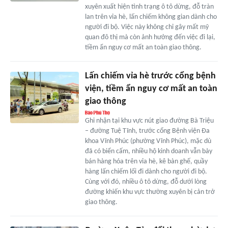
xuyên xuất hiện tình trạng ô tô dừng, đỗ tràn
lan trên vỉa hè, lấn chiếm không gian dành cho
người đi bộ. Việc này không chỉ gây mất mỹ
quan đô thị mà còn ảnh hưởng đến việc đi lại,
tiềm ẩn nguy cơ mất an toàn giao thông.
Lấn chiếm vỉa hè trước cổng bệnh
viện, tiềm ẩn nguy cơ mất an toàn
giao thông
Ghi nhận tại khu vực nút giao đường Bà Triệu
– đường Tuệ Tĩnh, trước cổng Bệnh viện Đa
khoa Vĩnh Phúc (phường Vĩnh Phúc), mặc dù
đã có biển cấm, nhiều hộ kinh doanh vẫn bày
bán hàng hóa trên vỉa hè, kê bàn ghế, quầy
hàng lấn chiếm lối đi dành cho người đi bộ.
Cùng với đó, nhiều ô tô dừng, đỗ dưới lòng
đường khiến khu vực thường xuyên bị cản trở
giao thông.