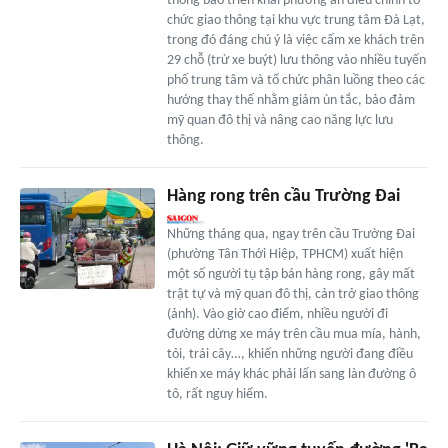
thông báo triển khai phương án điều chỉnh tổ
chức giao thông tại khu vực trung tâm Đà Lạt,
trong đó đáng chú ý là việc cấm xe khách trên
29 chỗ (trừ xe buýt) lưu thông vào nhiều tuyến
phố trung tâm và tổ chức phân luồng theo các
hướng thay thế nhằm giảm ùn tắc, bảo đảm
mỹ quan đô thị và nâng cao năng lực lưu
thông.
Hàng rong trên cầu Trường Đai
Những tháng qua, ngay trên cầu Trường Đai
(phường Tân Thới Hiệp, TPHCM) xuất hiện
một số người tụ tập bán hàng rong, gây mất
trật tự và mỹ quan đô thị, cản trở giao thông
(ảnh). Vào giờ cao điểm, nhiều người đi
đường dừng xe máy trên cầu mua mía, hành,
tỏi, trái cây…, khiến những người đang điều
khiển xe máy khác phải lấn sang làn đường ô
tô, rất nguy hiểm.