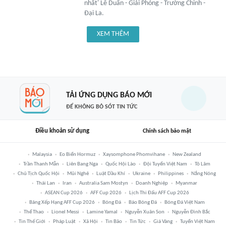
nhất' Lê Duẩn - Giải Phóng - Trường Chinh -
Đại La.
XEM THÊM
TẢI ỨNG DỤNG BÁO MỚI
ĐỂ KHÔNG BỎ SÓT TIN TỨC
Điều khoản sử dụng
Chính sách bảo mật
Malaysia
Eo Biển Hormuz
Xaysomphone Phomvihane
New Zealand
Trần Thanh Mẫn
Liên Bang Nga
Quốc Hội Lào
Đội Tuyển Việt Nam
Tô Lâm
Chủ Tịch Quốc Hội
Mũi Nghê
Luật Dầu Khí
Ukraine
Philippines
Nắng Nóng
Thái Lan
Iran
Australia Sam Mostyn
Doanh Nghiệp
Myanmar
ASEAN Cup 2026
AFF Cup 2026
Lịch Thi Đấu AFF Cup 2026
Bảng Xếp Hạng AFF Cup 2026
Bóng Đá
Báo Bóng Đá
Bóng Đá Việt Nam
Thể Thao
Lionel Messi
Lamine Yamal
Nguyễn Xuân Son
Nguyễn Đình Bắc
Tin Thế Giới
Pháp Luật
Xã Hội
Tin Bão
Tin Tức
Giá Vàng
Tuyển Việt Nam