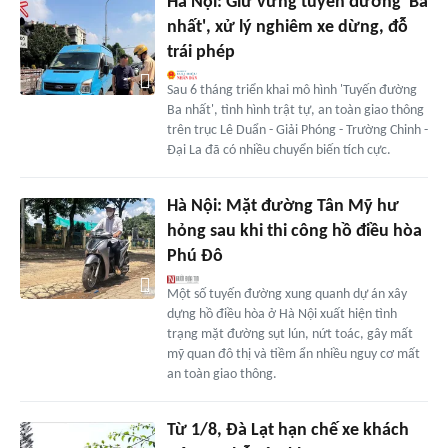
Hà Nội: Giữ vững tuyến đường 'Ba
nhất', xử lý nghiêm xe dừng, đỗ
trái phép
Sau 6 tháng triển khai mô hình 'Tuyến đường
Ba nhất', tình hình trật tự, an toàn giao thông
trên trục Lê Duẩn - Giải Phóng - Trường Chinh -
Đại La đã có nhiều chuyển biến tích cực.
Hà Nội: Mặt đường Tân Mỹ hư
hỏng sau khi thi công hồ điều hòa
Phú Đô
Một số tuyến đường xung quanh dự án xây
dựng hồ điều hòa ở Hà Nội xuất hiện tình
trạng mặt đường sụt lún, nứt toác, gây mất
mỹ quan đô thị và tiềm ẩn nhiều nguy cơ mất
an toàn giao thông.
Từ 1/8, Đà Lạt hạn chế xe khách