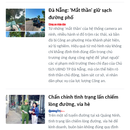
Đà Nẵng: 'Mắt thần' giữ sạch
đường phố
Từ những 'mắt thần' của hệ thống camera an
ninh, nhiều hành vi đổ trộm rác thải, xà bần
đã bị Công an phường Hòa Khánh phát hiện,
xử lý nghiêm. Hiệu quả từ mô hình này không
chỉ khẳng định tính đúng đắn trong chủ
trương ứng dụng công nghệ để 'phạt nguội'
các vi phạm môi trường theo chỉ đạo của Chủ
tịch UBND TP Đà Nẵng, mà còn thể hiện rõ
tinh thần chủ động, bám sát cơ sở, vì nhân
dân phục vụ của lực lượng Công an.
Chấn chỉnh tình trạng lấn chiếm
lòng đường, vỉa hè
Trên một số tuyến đường tại xã Quảng Ninh,
tình trạng lấn chiếm lòng đường, vỉa hè để
kinh doanh, buôn bán không đúng quy định