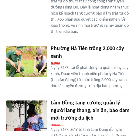
trật tự đô thị, trật tự công cộng trên tuyến
đường Hồng Đô. Đây là hoạt động nhằm thực
hiện kế hoạch tăng cường bảo đảm trật tự đô
thị, góp phần giải quyết các 'điểm nghẽn' về
giao thông, vệ sinh môi trường và mỹ quan đô
thị trên địa bàn.
Phường Hà Tiên trồng 2.000 cây
xanh
Ngày 31/7, tại lễ phát động ra quân trồng cây
xanh, Đoàn viên thanh niên phường Hà Tiên
(tỉnh An Giang) tổ chức trồng 2.000 cây xanh
dọc các tuyến đường trên địa bàn phường.
Lâm Đồng tăng cường quản lý
người lang thang, xin ăn, bảo đảm
môi trường du lịch
Ngày 31/7, Sở Y tế tỉnh Lâm Đồng đề nghị
UBND các xã, phường, đặc khu và các Trung