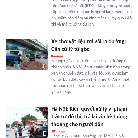
tâm Bảo trợ xã hội (BTXH) tăng cường rà soát,
tập trung hỗ trợ, quản lý người lang thang, xin
ăn nhằm bảo đảm an ninh trật tự, mỹ quan đô
thị và môi trường du lịch.
Xe chở vật liệu rơi vãi ra đường:
Cần xử lý từ gốc
Những ngày qua, trên nhiều tuyến đường ở
thành phố Hà Nội liên tục xuất hiện tình trạng
xe vận chuyển đất, đá, vật liệu xây dựng làm
rơi vãi bùn đất, gây ô nhiễm môi trường, mất
mỹ quan đô thị và tiềm ẩn nguy cơ tai nạn
giao thông.
Hà Nội: Kiên quyết xử lý vi phạm
trật tự đô thị, trả lại vỉa hè thông
thoáng cho người dân
Sáng 31/7, UBND phường Từ Liêm (Hà Nội)