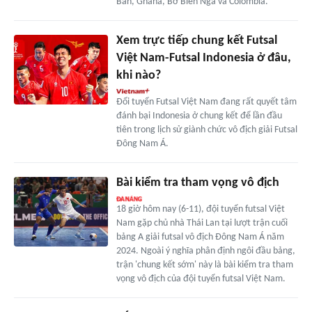
Bản, Ghana, Bờ Biển Ngà và Colombia.
Xem trực tiếp chung kết Futsal
Việt Nam-Futsal Indonesia ở đâu,
khi nào?
Đổi tuyển Futsal Việt Nam đang rất quyết tâm
đánh bại Indonesia ở chung kết để lần đầu
tiên trong lịch sử giành chức vô địch giải Futsal
Đông Nam Á.
Bài kiểm tra tham vọng vô địch
18 giờ hôm nay (6-11), đội tuyển futsal Việt
Nam gặp chủ nhà Thái Lan tại lượt trận cuối
bảng A giải futsal vô địch Đông Nam Á năm
2024. Ngoài ý nghĩa phân định ngôi đầu bảng,
trận 'chung kết sớm' này là bài kiểm tra tham
vọng vô địch của đội tuyển futsal Việt Nam.