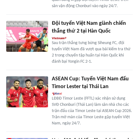
sân vận động Chonburi vào ngày 24/7.
Đội tuyển Việt Nam giành chiến
thắng thứ 2 tại Hàn Quốc
Sau trận thắng tưng bừng Siheung FC, đội
tuyển Việt Nam đã vượt qua bài kiểm tra thứ
2 trong chuyến tập huấn tại Hàn Quốc khi
đánh bại Yongin FC 2-1.
ASEAN Cup: Tuyển Việt Nam đấu
Timor Lester tại Thái Lan
LĐBĐ Timor Leste (FFTL) xác nhận sử dụng
SVĐ Chonburi (Thái Lan) làm sân nhà cho các
trận đấu của Timor Leste tại ASEAN Cup 2026.
Trận mở màn của Timor Leste gặp tuyển Việt
Nam, ngày 24/7.