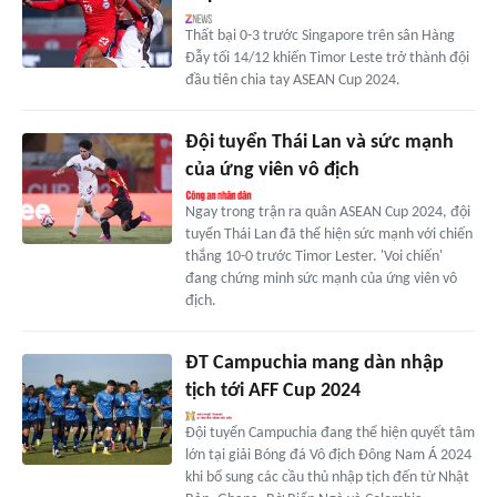
Thất bại 0-3 trước Singapore trên sân Hàng
Đẫy tối 14/12 khiến Timor Leste trở thành đội
đầu tiên chia tay ASEAN Cup 2024.
Đội tuyển Thái Lan và sức mạnh
của ứng viên vô địch
Ngay trong trận ra quân ASEAN Cup 2024, đội
tuyển Thái Lan đã thể hiện sức mạnh với chiến
thắng 10-0 trước Timor Lester. 'Voi chiến'
đang chứng minh sức mạnh của ứng viên vô
địch.
ĐT Campuchia mang dàn nhập
tịch tới AFF Cup 2024
Đội tuyển Campuchia đang thể hiện quyết tâm
lớn tại giải Bóng đá Vô địch Đông Nam Á 2024
khi bổ sung các cầu thủ nhập tịch đến từ Nhật