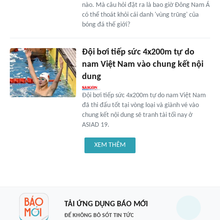
nào. Mà câu hỏi đặt ra là bao giờ Đông Nam Á
có thể thoát khỏi cái danh 'vùng trũng' của
bóng đá thế giới?
Đội bơi tiếp sức 4x200m tự do
nam Việt Nam vào chung kết nội
dung
Đội bơi tiếp sức 4x200m tự do nam Việt Nam
đã thi đấu tốt tại vòng loại và giành vé vào
chung kết nội dung sẽ tranh tài tối nay ở
ASIAD 19.
XEM THÊM
TẢI ỨNG DỤNG BÁO MỚI
ĐỂ KHÔNG BỎ SÓT TIN TỨC