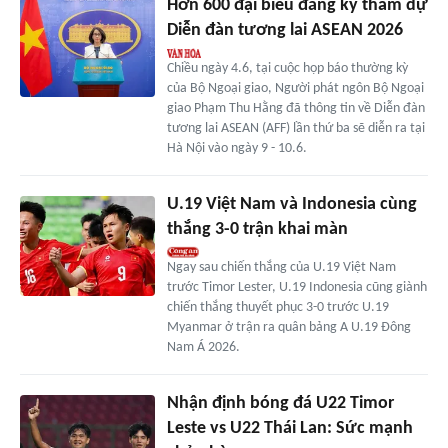
Hơn 600 đại biểu đăng ký tham dự
Diễn đàn tương lai ASEAN 2026
Chiều ngày 4.6, tại cuộc họp báo thường kỳ
của Bộ Ngoại giao, Người phát ngôn Bộ Ngoại
giao Phạm Thu Hằng đã thông tin về Diễn đàn
tương lai ASEAN (AFF) lần thứ ba sẽ diễn ra tại
Hà Nội vào ngày 9 - 10.6.
U.19 Việt Nam và Indonesia cùng
thắng 3-0 trận khai màn
Ngay sau chiến thắng của U.19 Việt Nam
trước Timor Lester, U.19 Indonesia cũng giành
chiến thắng thuyết phục 3-0 trước U.19
Myanmar ở trận ra quân bảng A U.19 Đông
Nam Á 2026.
Nhận định bóng đá U22 Timor
Leste vs U22 Thái Lan: Sức mạnh