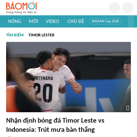
NÓNG
MỚI
VIDEO
CHỦ ĐỀ
#ASEAN Cup 2026
#Trí tuệ nhân tạo
#Mỹ - Iran
#Khám phá Việt Nam
TÌM KIẾM
TIMOR LESTER
#Khám phá thế giới
Nhận định bóng đá Timor Leste vs
Indonesia: Trút mưa bàn thắng