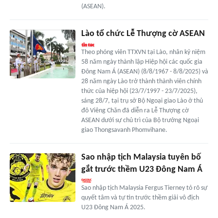
(ASEAN).
Lào tổ chức Lễ Thượng cờ ASEAN
Theo phóng viên TTXVN tại Lào, nhân kỷ niệm
58 năm ngày thành lập Hiệp hội các quốc gia
Đông Nam Á (ASEAN) (8/8/1967 - 8/8/2025) và
28 năm ngày Lào trở thành thành viên chính
thức của hiệp hội (23/7/1997 - 23/7/2025),
sáng 28/7, tại trụ sở Bộ Ngoại giao Lào ở thủ
đô Viêng Chăn đã diễn ra Lễ Thượng cờ
ASEAN dưới sự chủ trì của Bộ trưởng Ngoại
giao Thongsavanh Phomvihane.
Sao nhập tịch Malaysia tuyên bố
gắt trước thềm U23 Đông Nam Á
Sao nhập tịch Malaysia Fergus Tierney tỏ rõ sự
quyết tâm và tự tin trước thềm giải vô địch
U23 Đông Nam Á 2025.