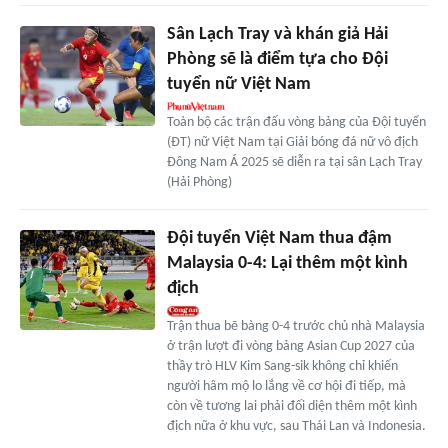
Sân Lạch Tray và khán giả Hải
Phòng sẽ là điểm tựa cho Đội
tuyển nữ Việt Nam
Toàn bộ các trận đấu vòng bảng của Đội tuyển
(ĐT) nữ Việt Nam tại Giải bóng đá nữ vô địch
Đông Nam Á 2025 sẽ diễn ra tại sân Lạch Tray
(Hải Phòng)
Đội tuyển Việt Nam thua đậm
Malaysia 0-4: Lại thêm một kình
địch
Trận thua bẽ bàng 0-4 trước chủ nhà Malaysia
ở trận lượt đi vòng bảng Asian Cup 2027 của
thầy trò HLV Kim Sang-sik không chỉ khiến
người hâm mộ lo lắng về cơ hội đi tiếp, mà
còn về tương lai phải đối diện thêm một kình
địch nữa ở khu vực, sau Thái Lan và Indonesia.