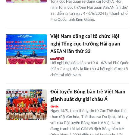
Tổng cục Hải quan sẽ đăng cai tổ chức Hội
nghị Tổng cục trưởng Hải quan ASEAN lần thứ
33, diễn ra từ ngày 4 - 6/6/2024 tại thành phố
Phú Quốc, tỉnh Kiên Giang.
Việt Nam đăng cai tổ chức Hội
nghị Tổng cục trưởng Hải quan
ASEAN lần thứ 33
Hội nghị dự kiến diễn ra từ 4 - 6/6 tại Phú Quốc
(Kiên Giang), đây là lần thứ 4 hội nghị được tổ
chức tại Việt Nam.
Đội tuyển Bóng bàn trẻ Việt Nam
giành suất dự giải châu Á
Ngày 14/5, theo thông tin từ Cục Thể dục thể
thao (Bộ Văn hóa, Thể thao và Du lịch), 16 tay
vợt của Đội tuyển Bóng bàn trẻ Việt Nam
đang tranh tài tại Giải Vô địch Bóng bàn trẻ