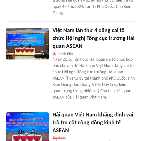
trưởng Hải quan ASEAN lần thứ 33, diễn ra từ
ngày 4 - 6.6.2024, tại TP. Phú Quốc, tỉnh Kiên
Giang.
Việt Nam lần thứ 4 đăng cai tổ
chức Hội nghị Tổng cục trưởng Hải
quan ASEAN
Chính Phủ
Ngày 21/5, Tổng cục Hải quan đã tổ chức họp
báo chuyên đề Hải quan Việt Nam đăng cai tổ
chức Hội nghị Tổng cục trưởng Hải quan
ASEAN lần thứ 33 tại thành phố Phú Quốc, tỉnh
Kiên Giang đầu tháng 6 tới. Đây là sự kiện
quan trọng trong nhiệm kỳ Chủ tịch Hải quan
ASEAN của Hải quan Việt Nam.
Hải quan Việt Nam khẳng định vai
trò trụ cột cộng đồng kinh tế
ASEAN