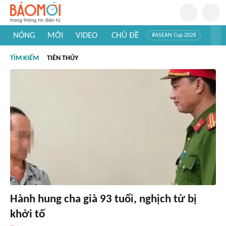
NÓNG
MỚI
VIDEO
CHỦ ĐỀ
#ASEAN Cup 2026
#Trí tuệ nhân tạo
#Mỹ - Iran
#Khám phá Việt Nam
TÌM KIẾM
TIÊN THỦY
#Khám phá thế giới
Hành hung cha già 93 tuổi, nghịch tử bị
khởi tố