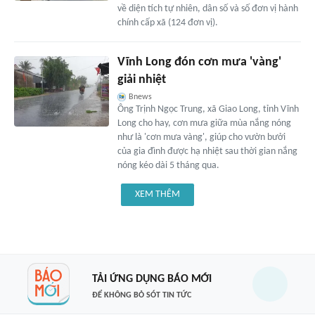
về diện tích tự nhiên, dân số và số đơn vị hành
chính cấp xã (124 đơn vị).
Vĩnh Long đón cơn mưa 'vàng'
giải nhiệt
Bnews
Ông Trịnh Ngọc Trung, xã Giao Long, tỉnh Vĩnh
Long cho hay, cơn mưa giữa mùa nắng nóng
như là 'cơn mưa vàng', giúp cho vườn bưởi
của gia đình được hạ nhiệt sau thời gian nắng
nóng kéo dài 5 tháng qua.
XEM THÊM
TẢI ỨNG DỤNG BÁO MỚI
ĐỂ KHÔNG BỎ SÓT TIN TỨC