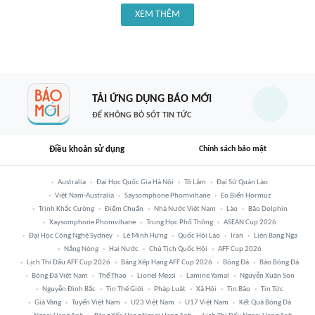
XEM THÊM
TẢI ỨNG DỤNG BÁO MỚI
ĐỂ KHÔNG BỎ SÓT TIN TỨC
Điều khoản sử dụng
Chính sách bảo mật
Australia
Đại Học Quốc Gia Hà Nội
Tô Lâm
Đại Sứ Quán Lào
Việt Nam-Australia
Saysomphone Phomvihane
Eo Biển Hormuz
Trịnh Khắc Cường
Điểm Chuẩn
Nhà Nước Việt Nam
Lào
Bão Dolphin
Xaysomphone Phomvihane
Trung Học Phổ Thông
ASEAN Cup 2026
Đại Học Công Nghệ Sydney
Lê Minh Hưng
Quốc Hội Lào
Iran
Liên Bang Nga
Nắng Nóng
Hai Nước
Chủ Tịch Quốc Hội
AFF Cup 2026
Lịch Thi Đấu AFF Cup 2026
Bảng Xếp Hạng AFF Cup 2026
Bóng Đá
Báo Bóng Đá
Bóng Đá Việt Nam
Thể Thao
Lionel Messi
Lamine Yamal
Nguyễn Xuân Son
Nguyễn Đình Bắc
Tin Thế Giới
Pháp Luật
Xã Hội
Tin Bão
Tin Tức
Giá Vàng
Tuyển Việt Nam
U23 Việt Nam
U17 Việt Nam
Kết Quả Bóng Đá