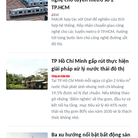
nghệ cho tuyến metro số 2
TP.HCM
MAUR hợp tác với Gtel để nghiên cứu tích
hợp hệ thống, tiếp nhận chuyển giao công
nghệ cho các tuyến metro ở TP.HCM, hướng
tới từng bước làm chủ công nghệ đường sắt
đô thị.
TP Hồ Chí Minh gấp rút thực hiện
giải pháp xử lý nước thải đô thị
Tại TP Hồ Chí Minh mỗi ngày có gần 2 triệu m³
nước thải phát sinh nhưng mới chỉ khoảng
19,5% được xử lý đạt chuẩn. Nếu không tháo
gỡ những 'điểm nghẽn' về thu gom, đầu tư và
kết nối hạ tầng, mục tiêu xử lý 40-45% nước
thải và thu gom 80% vào năm 2030 sẽ là thách
thức không nhỏ.
Ba xu hướng nổi bật bất động sản