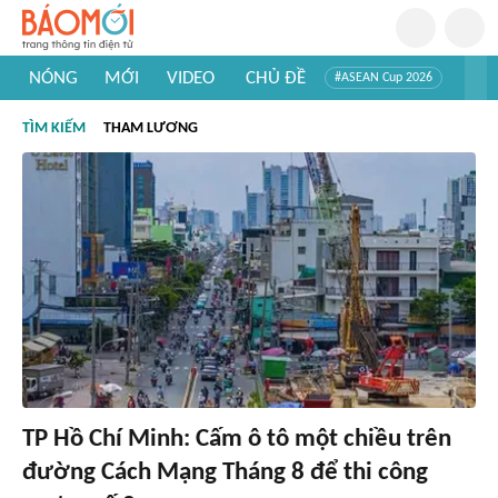
NÓNG
MỚI
VIDEO
CHỦ ĐỀ
#ASEAN Cup 2026
#Tuyển sinh đại học 2026
#Trí tuệ nhân tạo
#Mỹ - Iran
TÌM KIẾM
THAM LƯƠNG
#Khám phá Việt Nam
#Khám phá thế giới
TP Hồ Chí Minh: Cấm ô tô một chiều trên
đường Cách Mạng Tháng 8 để thi công