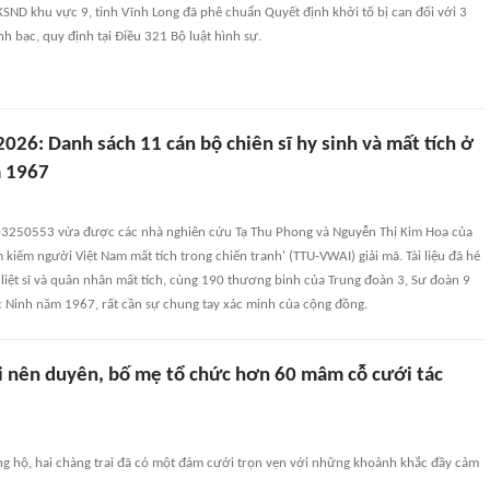
SND khu vực 9, tỉnh Vĩnh Long đã phê chuẩn Quyết định khởi tố bị can đối với 3
nh bạc, quy định tại Điều 321 Bộ luật hình sự.
026: Danh sách 11 cán bộ chiên sĩ hy sinh và mất tích ở
m 1967
3250553 vừa được các nhà nghiên cứu Tạ Thu Phong và Nguyễn Thị Kim Hoa của
m kiếm người Việt Nam mất tích trong chiến tranh' (TTU-VWAI) giải mã. Tài liệu đã hé
 liệt sĩ và quân nhân mất tích, cùng 190 thương binh của Trung đoàn 3, Sư đoàn 9
c Ninh năm 1967, rất cần sự chung tay xác minh của cộng đồng.
ai nên duyên, bố mẹ tổ chức hơn 60 mâm cỗ cưới tác
 hộ, hai chàng trai đã có một đám cưới trọn vẹn với những khoảnh khắc đầy cảm