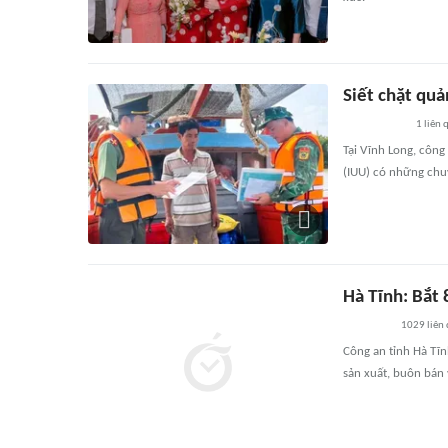
Siết chặt quả
1
liên 
Tại Vĩnh Long, công
(IUU) có những chuy
Hà Tĩnh: Bắt 
1029
liên
Công an tỉnh Hà Tĩn
sản xuất, buôn bán 