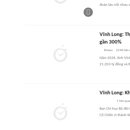
đoàn tàu nối nhau 
Vĩnh Long: Th
gần 300%
Bnews
2248
liên
Năm 2026, tỉnh Vĩnh
21.203 tỷ đồng và 
Vĩnh Long: K
1
liên qua
Ban Chỉ huy Bộ đội 
Cổ Chiên vì thành tí