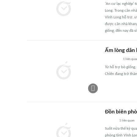
'An cư lạc nghiệp' 
Long. Trong căn nh
Vĩnh Long hỗ trợ, ư
được căn nhà khang 
giống, đến nay đã s
Ấm lòng dân 
1
liên qua
Từ hỗ trợ bò giống,
Chiên đang trở thà
Đồn biên phò
1
liên quan
Suốt nửa thế kỷ qua
phòng tỉnh Vĩnh Lon