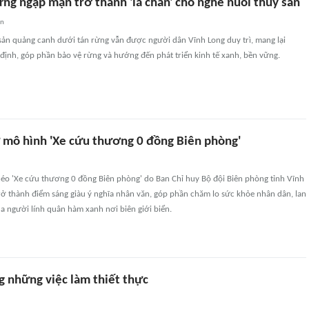
ng ngập mặn trở thành 'lá chắn' cho nghề nuôi thủy sản
an
sản quảng canh dưới tán rừng vẫn được người dân Vĩnh Long duy trì, mang lại
định, góp phần bảo vệ rừng và hướng đến phát triển kinh tế xanh, bền vững.
 mô hình 'Xe cứu thương 0 đồng Biên phòng'
éo 'Xe cứu thương 0 đồng Biên phòng' do Ban Chỉ huy Bộ đội Biên phòng tỉnh Vĩnh
trở thành điểm sáng giàu ý nghĩa nhân văn, góp phần chăm lo sức khỏe nhân dân, lan
a người lính quân hàm xanh nơi biên giới biển.
g những việc làm thiết thực