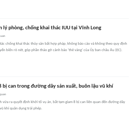
n lý phòng, chống khai thác IUU tại Vĩnh Long
quan
 tác chống khai thác thủy sản bất hợp pháp, không báo cáo và không theo quy định
ển biến rõ nét, góp phần tháo gỡ cảnh báo 'thẻ vàng' của Ủy ban châu Âu (EC).
8 bị can trong đường dây sản xuất, buôn lậu vũ khí
 quan
h vừa ra quyết định khởi tố vụ án, bắt tạm giam 8 bị can liên quan đến đường dây
vũ khí quân dụng trái phép.