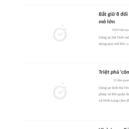
Bắt giữ 8 đố
mô lớn
1029
liên qu
Công an Hà Tĩnh mới
dụng quy mô lớn, c
Triệt phá 'cô
11
liên qua
Công an tỉnh Hà Tĩn
phép vũ khí quân d
và Vĩnh Long cầm đ