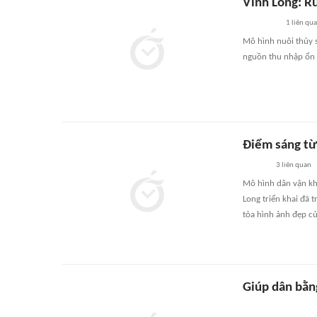
Vĩnh Long: Rừ
1
liên qu
Mô hình nuôi thủy 
nguồn thu nhập ổn 
Điểm sáng từ
3
liên quan
Mô hình dân vận kh
Long triển khai đã 
tỏa hình ảnh đẹp củ
Giúp dân bằn