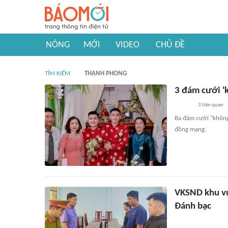
NÓNG
MỚI
VIDEO
CHỦ ĐỀ
TÌM KIẾM
THẠNH PHONG
3 đám cưới 'k
3
liên quan
Ba đám cưới "không
đồng mạng.
VKSND khu vực
Đánh bạc