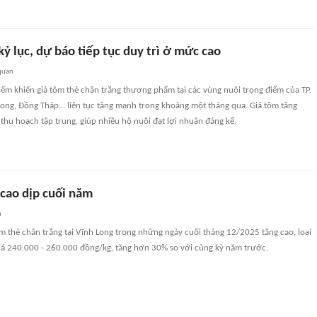
kỷ lục, dự báo tiếp tục duy trì ở mức cao
quan
ếm khiến giá tôm thẻ chân trắng thương phẩm tại các vùng nuôi trọng điểm của TP.
ong, Đồng Tháp... liên tục tăng mạnh trong khoảng một tháng qua. Giá tôm tăng
thu hoạch tập trung, giúp nhiều hộ nuôi đạt lợi nhuận đáng kể.
 cao dịp cuối năm
n
m thẻ chân trắng tại Vĩnh Long trong những ngày cuối tháng 12/2025 tăng cao, loại
giá 240.000 - 260.000 đồng/kg, tăng hơn 30% so với cùng kỳ năm trước.