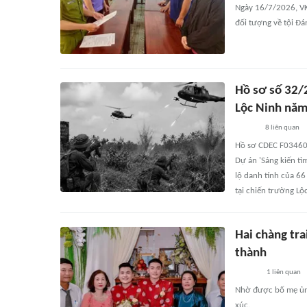
Ngày 16/7/2026, VK
đối tượng về tội Đá
Hồ sơ số 32/2
Lộc Ninh nă
8
liên quan
Hồ sơ CDEC F03460
Dự án 'Sáng kiến tì
lộ danh tính của 66
tại chiến trường Lộ
Hai chàng tr
thành
1
liên quan
Nhờ được bố mẹ ủng
xúc.