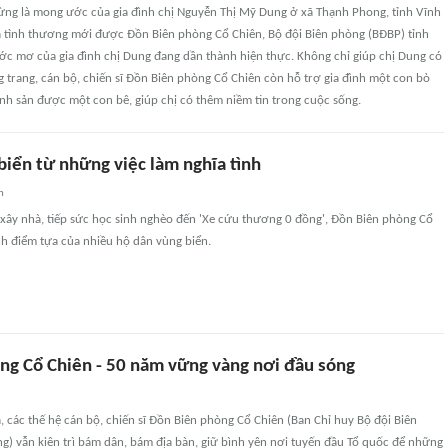
từng là mong ước của gia đình chị Nguyễn Thị Mỹ Dung ở xã Thạnh Phong, tỉnh Vĩnh
à tình thương mới được Đồn Biên phòng Cổ Chiên, Bộ đội Biên phòng (BĐBP) tỉnh
ớc mơ của gia đình chị Dung đang dần thành hiện thực. Không chỉ giúp chị Dung có
trang, cán bộ, chiến sĩ Đồn Biên phòng Cổ Chiên còn hỗ trợ gia đình một con bò
inh sản được một con bê, giúp chị có thêm niềm tin trong cuộc sống.
biển từ những việc làm nghĩa tình
n
 xây nhà, tiếp sức học sinh nghèo đến 'Xe cứu thương 0 đồng', Đồn Biên phòng Cổ
nh điểm tựa của nhiều hộ dân vùng biển.
ng Cổ Chiên - 50 năm vững vàng nơi đầu sóng
, các thế hệ cán bộ, chiến sĩ Đồn Biên phòng Cổ Chiên (Ban Chỉ huy Bộ đội Biên
g) vẫn kiên trì bám dân, bám địa bàn, giữ bình yên nơi tuyến đầu Tổ quốc để những