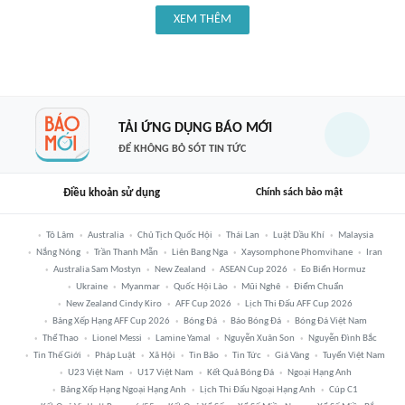
XEM THÊM
TẢI ỨNG DỤNG BÁO MỚI
ĐỂ KHÔNG BỎ SÓT TIN TỨC
Điều khoản sử dụng
Chính sách bảo mật
Tô Lâm
Australia
Chủ Tịch Quốc Hội
Thái Lan
Luật Dầu Khí
Malaysia
Nắng Nóng
Trần Thanh Mẫn
Liên Bang Nga
Xaysomphone Phomvihane
Iran
Australia Sam Mostyn
New Zealand
ASEAN Cup 2026
Eo Biển Hormuz
Ukraine
Myanmar
Quốc Hội Lào
Mũi Nghê
Điểm Chuẩn
New Zealand Cindy Kiro
AFF Cup 2026
Lịch Thi Đấu AFF Cup 2026
Bảng Xếp Hạng AFF Cup 2026
Bóng Đá
Báo Bóng Đá
Bóng Đá Việt Nam
Thể Thao
Lionel Messi
Lamine Yamal
Nguyễn Xuân Son
Nguyễn Đình Bắc
Tin Thế Giới
Pháp Luật
Xã Hội
Tin Bão
Tin Tức
Giá Vàng
Tuyển Việt Nam
U23 Việt Nam
U17 Việt Nam
Kết Quả Bóng Đá
Ngoại Hạng Anh
Bảng Xếp Hạng Ngoại Hạng Anh
Lịch Thi Đấu Ngoại Hạng Anh
Cúp C1