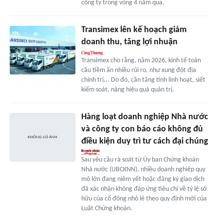
công ty trong vòng 4 năm qua.
Transimex lên kế hoạch giảm
doanh thu, tăng lợi nhuận
Transimex cho rằng, năm 2026, kinh tế toàn
cầu tiềm ẩn nhiều rủi ro, như xung đột địa
chính trị... Do đó, cần tăng tính linh hoạt, siết
kiểm soát, nâng hiệu quả quản trị.
Hàng loạt doanh nghiệp Nhà nước
và công ty con báo cáo không đủ
điều kiện duy trì tư cách đại chúng
Sau yêu cầu rà soát từ Ủy ban Chứng khoán
Nhà nước (UBCKNN), nhiều doanh nghiệp quy
mô lớn đang niêm yết hoặc đăng ký giao dịch
đã xác nhận không đáp ứng tiêu chí về tỷ lệ sở
hữu của cổ đông nhỏ lẻ theo quy định mới của
Luật Chứng khoán.