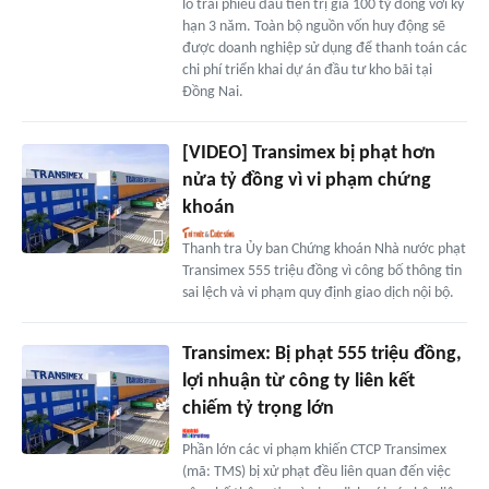
lô trái phiếu đầu tiên trị giá 100 tỷ đồng với kỳ
hạn 3 năm. Toàn bộ nguồn vốn huy động sẽ
được doanh nghiệp sử dụng để thanh toán các
chi phí triển khai dự án đầu tư kho bãi tại
Đồng Nai.
[VIDEO] Transimex bị phạt hơn
nửa tỷ đồng vì vi phạm chứng
khoán
Thanh tra Ủy ban Chứng khoán Nhà nước phạt
Transimex 555 triệu đồng vì công bố thông tin
sai lệch và vi phạm quy định giao dịch nội bộ.
Transimex: Bị phạt 555 triệu đồng,
lợi nhuận từ công ty liên kết
chiếm tỷ trọng lớn
Phần lớn các vi phạm khiến CTCP Transimex
(mã: TMS) bị xử phạt đều liên quan đến việc