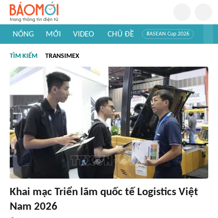
NÓNG
MỚI
VIDEO
CHỦ ĐỀ
#ASEAN Cup 2026
#Trí tuệ nhân tạo
#Mỹ - Iran
#Khám phá Việt Nam
TÌM KIẾM
TRANSIMEX
#Khám phá thế giới
Khai mạc Triển lãm quốc tế Logistics Việt
Nam 2026