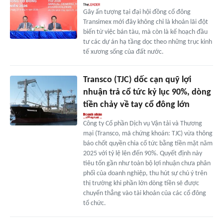
Gây ấn tượng tại đại hội đồng cổ đông
Transimex mới đây không chỉ là khoản lãi đột
biến từ việc bán tàu, mà còn là kế hoạch đầu
tư các dự án hạ tầng dọc theo những trục kinh
tế xương sống của đất nước.
Transco (TJC) dốc cạn quỹ lợi
nhuận trả cổ tức kỷ lục 90%, dòng
tiền chảy về tay cổ đông lớn
Công ty Cổ phần Dịch vụ Vận tải và Thương
mại (Transco, mã chứng khoán: TJC) vừa thông
báo chốt quyền chia cổ tức bằng tiền mặt năm
2025 với tỷ lệ lên đến 90%. Quyết định này
tiêu tốn gần như toàn bộ lợi nhuận chưa phân
phối của doanh nghiệp, thu hút sự chú ý trên
thị trường khi phần lớn dòng tiền sẽ được
chuyển thẳng vào tài khoản của các cổ đông
tổ chức.