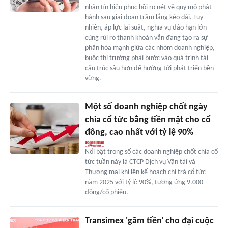
nhận tín hiệu phục hồi rõ nét về quy mô phát
hành sau giai đoạn trầm lắng kéo dài. Tuy
nhiên, áp lực lãi suất, nghĩa vụ đáo hạn lớn
cùng rủi ro thanh khoản vẫn đang tạo ra sự
phân hóa mạnh giữa các nhóm doanh nghiệp,
buộc thị trường phải bước vào quá trình tái
cấu trúc sâu hơn để hướng tới phát triển bền
vững.
Một số doanh nghiệp chốt ngày
chia cổ tức bằng tiền mặt cho cổ
đông, cao nhất với tỷ lệ 90%
Nổi bật trong số các doanh nghiệp chốt chia cổ
tức tuần này là CTCP Dịch vụ Vận tải và
Thương mại khi lên kế hoạch chi trả cổ tức
năm 2025 với tỷ lệ 90%, tương ứng 9.000
đồng/cổ phiếu.
Transimex 'găm tiền' cho đại cuộc