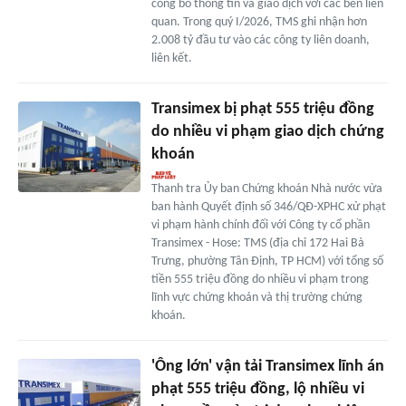
công bố thông tin và giao dịch với các bên liên
quan. Trong quý I/2026, TMS ghi nhận hơn
2.008 tỷ đầu tư vào các công ty liên doanh,
liên kết.
Transimex bị phạt 555 triệu đồng
do nhiều vi phạm giao dịch chứng
khoán
Thanh tra Ủy ban Chứng khoán Nhà nước vừa
ban hành Quyết định số 346/QĐ-XPHC xử phạt
vi phạm hành chính đối với Công ty cổ phần
Transimex - Hose: TMS (địa chỉ 172 Hai Bà
Trưng, phường Tân Định, TP HCM) với tổng số
tiền 555 triệu đồng do nhiều vi phạm trong
lĩnh vực chứng khoán và thị trường chứng
khoán.
'Ông lớn' vận tải Transimex lĩnh án
phạt 555 triệu đồng, lộ nhiều vi