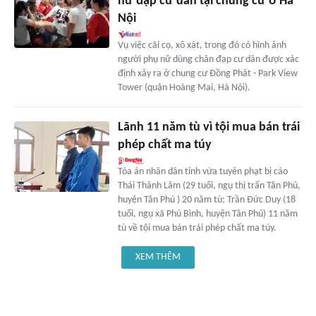
nữ đạp cư dân tại chung cư ở Hà
Nội
Vụ việc cãi cọ, xô xát, trong đó có hình ảnh
người phụ nữ dùng chân đạp cư dân được xác
định xảy ra ở chung cư Đồng Phát - Park View
Tower (quận Hoàng Mai, Hà Nội).
Lãnh 11 năm tù vì tội mua bán trái
phép chất ma túy
Tòa án nhân dân tỉnh vừa tuyên phạt bị cáo
Thái Thành Lâm (29 tuổi, ngụ thị trấn Tân Phú,
huyện Tân Phú ) 20 năm tù; Trần Đức Duy (18
tuổi, ngụ xã Phú Bình, huyện Tân Phú) 11 năm
tù về tội mua bán trái phép chất ma túy.
XEM THÊM