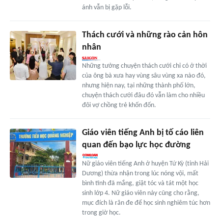
ánh vẫn bị gặp lỗi.
Thách cưới và những rào cản hôn
nhân
Những tưởng chuyện thách cưới chỉ có ở thời
của ông bà xưa hay vùng sâu vùng xa nào đó,
nhưng hiện nay, tại những thành phố lớn,
chuyện thách cưới đâu đó vẫn làm cho nhiều
đôi vợ chồng trẻ khốn đốn.
Giáo viên tiếng Anh bị tố cáo liên
quan đến bạo lực học đường
Nữ giáo viên tiếng Anh ở huyện Tứ Kỳ (tỉnh Hải
Dương) thừa nhận trong lúc nóng vội, mất
bình tĩnh đã mắng, giật tóc và tát một học
sinh lớp 4. Nữ giáo viên này cũng cho rằng,
mục đích là răn đe để học sinh nghiêm túc hơn
trong giờ học.