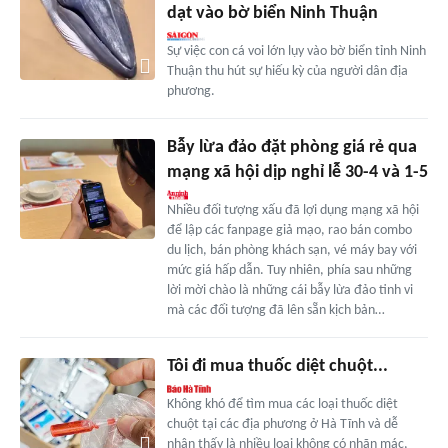
dạt vào bờ biển Ninh Thuận
Sự việc con cá voi lớn lụy vào bờ biển tỉnh Ninh
Thuận thu hút sự hiếu kỳ của người dân địa
phương.
Bẫy lừa đảo đặt phòng giá rẻ qua
mạng xã hội dịp nghỉ lễ 30-4 và 1-5
Nhiều đối tượng xấu đã lợi dụng mạng xã hội
để lập các fanpage giả mạo, rao bán combo
du lịch, bán phòng khách sạn, vé máy bay với
mức giá hấp dẫn. Tuy nhiên, phía sau những
lời mời chào là những cái bẫy lừa đảo tinh vi
mà các đối tượng đã lên sẵn kịch bản…
Tôi đi mua thuốc diệt chuột...
Không khó để tìm mua các loại thuốc diệt
chuột tại các địa phương ở Hà Tĩnh và dễ
nhận thấy là nhiều loại không có nhãn mác,