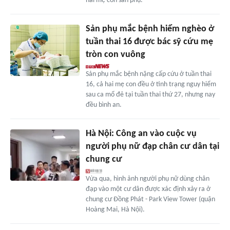
hai mẹ con sản phụ.
Sản phụ mắc bệnh hiểm nghèo ở
tuần thai 16 được bác sỹ cứu mẹ
tròn con vuông
Sản phụ mắc bệnh nặng cấp cứu ở tuần thai
16, cả hai mẹ con đều ở tình trạng nguy hiểm
sau ca mổ đẻ tại tuần thai thứ 27, nhưng nay
đều bình an.
Hà Nội: Công an vào cuộc vụ
người phụ nữ đạp chân cư dân tại
chung cư
Vừa qua, hình ảnh người phụ nữ dùng chân
đạp vào một cư dân được xác định xảy ra ở
chung cư Đồng Phát - Park View Tower (quận
Hoàng Mai, Hà Nội).