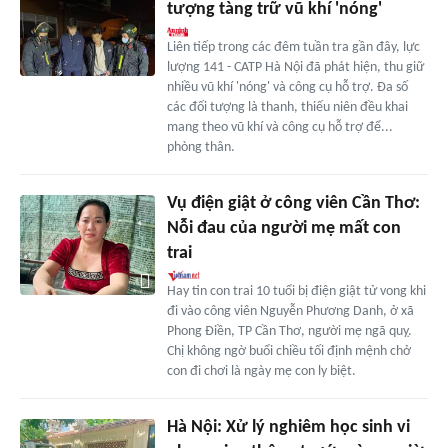
tượng tàng trữ vũ khí 'nóng'
Liên tiếp trong các đêm tuần tra gần đây, lực
lượng 141 - CATP Hà Nội đã phát hiện, thu giữ
nhiều vũ khí 'nóng' và công cụ hỗ trợ. Đa số
các đối tượng là thanh, thiếu niên đều khai
mang theo vũ khí và công cụ hỗ trợ để...
phòng thân.
Vụ điện giật ở công viên Cần Thơ:
Nỗi đau của người mẹ mất con
trai
Hay tin con trai 10 tuổi bị điện giật tử vong khi
đi vào công viên Nguyễn Phương Danh, ở xã
Phong Điền, TP Cần Thơ, người mẹ ngã quỵ.
Chị không ngờ buổi chiều tối định mệnh chở
con đi chơi là ngày mẹ con ly biệt.
Hà Nội: Xử lý nghiêm học sinh vi