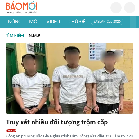
NÓNG
MỚI
VIDEO
CHỦ ĐỀ
#ASEAN Cup 2026
#Trí tuệ nhân tạo
#Mỹ - Iran
#Khám phá Việt Nam
TÌM KIẾM
N.M.P.
#Khám phá thế giới
Truy xét nhiều đối tượng trộm cắp
Công an phường Bắc Gia Nghĩa (tỉnh Lâm Đồng) vừa điều tra, làm rõ 2 vụ