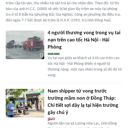
trộm cắp tài sản, thu nhiều tài sản trả lại cho nhân dân. Theo đó, từ tin
báo của anh H.C.C. (2000) về việc bị kẻ gian lấy trộm xe máy tại phòng
trọ ở tổ 8 Đắk Ha (phường Bắc Gia Nghĩa), Công an phường đã điều tra,
đến ngày 7-7 bắt được kẻ trộm là H.X.P. (1993, trú tỉnh Đồng Nai).
4 người thương vong trong vụ tai
nạn trên cao tốc Hà Nội - Hải
Phòng
Vụ tai nạn giữa xe khách và ô tô con trên cao
tốc Hà Nội - Hải Phòng khiến 4 người bị
thương nặng, một nạn nhân trong số đó đã tử
vong.
Nam shipper tử vong trước
trường mầm non ở Đồng Tháp:
Chi tiết sợi dây lạ tại hiện trường
gây chú ý
Người dân tại xã Lương Hòa Lạc, tỉnh Đồng