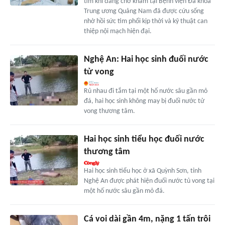
tim khi đang chờ khám tại Bệnh viện Đa khoa
Trung ương Quảng Nam đã được cứu sống
nhờ hồi sức tim phổi kịp thời và kỹ thuật can
thiệp nội mạch hiện đại.
Nghệ An: Hai học sinh đuối nước
tử vong
Rủ nhau đi tắm tại một hố nước sâu gần mỏ
đá, hai học sinh không may bị đuối nước tử
vong thương tâm.
Hai học sinh tiểu học đuối nước
thương tâm
Hai học sinh tiểu học ở xã Quỳnh Sơn, tỉnh
Nghệ An được phát hiện đuối nước tủ vong tại
một hố nước sâu gần mỏ đá.
Cá voi dài gần 4m, nặng 1 tấn trôi