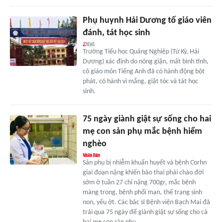
Phụ huynh Hải Dương tố giáo viên
đánh, tát học sinh
Trường Tiểu học Quảng Nghiệp (Tứ Kỳ, Hải
Dương) xác định do nóng giận, mất bình tĩnh,
cô giáo môn Tiếng Anh đã có hành động bột
phát, có hành vi mắng, giật tóc và tát học
sinh.
75 ngày giành giật sự sống cho hai
mẹ con sản phụ mắc bệnh hiểm
nghèo
Sản phụ bị nhiễm khuẩn huyết và bệnh Corhn
giai đoạn nặng khiến bào thai phải chào đời
sớm ở tuần 27 chỉ nặng 700gr, mắc bệnh
màng trong, bệnh phổi mạn, thể trạng sinh
non, yếu ớt. Các bác sĩ Bệnh viện Bạch Mai đã
trải qua 75 ngày để giành giật sự sống cho cả