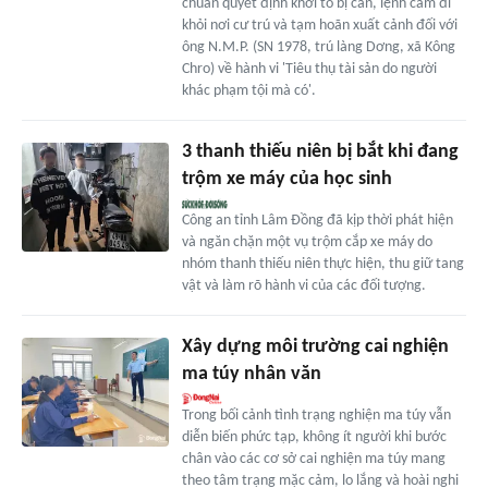
chuẩn quyết định khởi tố bị can, lệnh cấm đi
khỏi nơi cư trú và tạm hoãn xuất cảnh đối với
ông N.M.P. (SN 1978, trú làng Dơng, xã Kông
Chro) về hành vi 'Tiêu thụ tài sản do người
khác phạm tội mà có'.
3 thanh thiếu niên bị bắt khi đang
trộm xe máy của học sinh
Công an tỉnh Lâm Đồng đã kịp thời phát hiện
và ngăn chặn một vụ trộm cắp xe máy do
nhóm thanh thiếu niên thực hiện, thu giữ tang
vật và làm rõ hành vi của các đối tượng.
Xây dựng môi trường cai nghiện
ma túy nhân văn
Trong bối cảnh tình trạng nghiện ma túy vẫn
diễn biến phức tạp, không ít người khi bước
chân vào các cơ sở cai nghiện ma túy mang
theo tâm trạng mặc cảm, lo lắng và hoài nghi