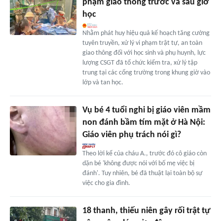
phạm giao thông trước và sau giờ
học
Nhằm phát huy hiệu quả kế hoạch tăng cường
tuyên truyền, xử lý vi phạm trật tự, an toàn
giao thông đối với học sinh và phụ huynh, lực
lượng CSGT đã tổ chức kiểm tra, xử lý tập
trung tại các cổng trường trong khung giờ vào
lớp và tan học.
Vụ bé 4 tuổi nghi bị giáo viên mầm
non đánh bầm tím mặt ở Hà Nội:
Giáo viên phụ trách nói gì?
Theo lời kể của cháu A., trước đó cô giáo còn
dặn bé 'không được nói với bố mẹ việc bị
đánh'. Tuy nhiên, bé đã thuật lại toàn bộ sự
việc cho gia đình.
18 thanh, thiếu niên gây rối trật tự