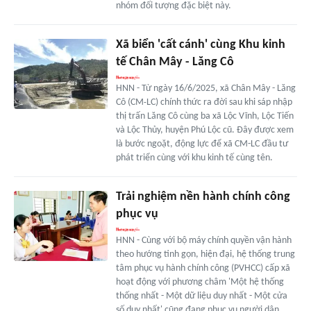
nhóm đối tượng đặc biệt này.
Xã biển 'cất cánh' cùng Khu kinh
tế Chân Mây - Lăng Cô
HNN - Từ ngày 16/6/2025, xã Chân Mây - Lăng
Cô (CM‑LC) chính thức ra đời sau khi sáp nhập
thị trấn Lăng Cô cùng ba xã Lộc Vĩnh, Lộc Tiến
và Lộc Thủy, huyện Phú Lộc cũ. Đây được xem
là bước ngoặt, động lực để xã CM-LC đầu tư
phát triển cùng với khu kinh tế cùng tên.
Trải nghiệm nền hành chính công
phục vụ
HNN - Cùng với bộ máy chính quyền vận hành
theo hướng tinh gọn, hiện đại, hệ thống trung
tâm phục vụ hành chính công (PVHCC) cấp xã
hoạt động với phương châm 'Một hệ thống
thống nhất - Một dữ liệu duy nhất - Một cửa
số duy nhất' cũng đang phục vụ người dân,