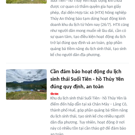
Suối Tiên - hồ Thủy Yên hoạt động khi chưa
được cơ quan có thẩm quyền gia hạn giấy
phép, đại diện Hợp tác xã (HTX) Nông nghiệp
Thủy An thông báo tạm dừng hoạt động kinh
doanh khu du lịch từ hôm nay (26/7). HTX cũng
như người dân mong muốn về lâu dài, cần có
sự quan tâm, tạo điều kiện hoạt động du lịch
trở lại đúng quy định và an toàn, góp phần
quảng bá tiềm năng du lịch sinh thái, tạo sinh
kế cho người dân địa phương.
Cần đảm bảo hoạt động du lịch
sinh thái Suối Tiên - hồ Thủy Yên
đúng quy định, an toàn
Khu du lịch sinh thái Suối Tiên - hồ Thủy Yên là
điểm đến hấp dẫn tại xã Chân Mây – Lăng Cô,
thành phố Huế, góp phần quảng bá tiềm năng
du lịch sinh thái, tạo sinh kế cho nhiều người
dân địa phương. Tuy nhiên, hoạt động ở nơi
này có nhiều tồn tại cần tháo gỡ để đảm bảo
an toàn.