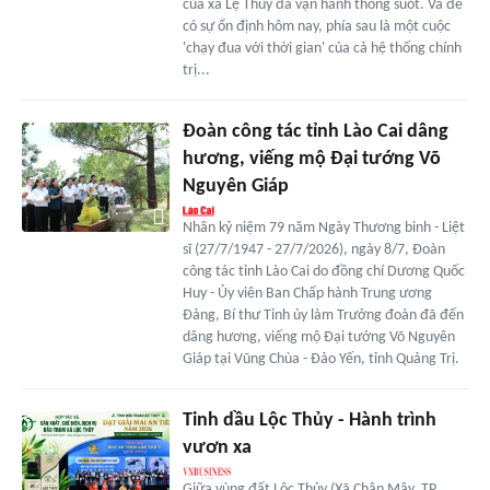
của xã Lệ Thủy đã vận hành thông suốt. Và để
có sự ổn định hôm nay, phía sau là một cuộc
'chạy đua với thời gian' của cả hệ thống chính
trị...
Đoàn công tác tỉnh Lào Cai dâng
hương, viếng mộ Đại tướng Võ
Nguyên Giáp
Nhân kỷ niệm 79 năm Ngày Thương binh - Liệt
sĩ (27/7/1947 - 27/7/2026), ngày 8/7, Đoàn
công tác tỉnh Lào Cai do đồng chí Dương Quốc
Huy - Ủy viên Ban Chấp hành Trung ương
Đảng, Bí thư Tỉnh ủy làm Trưởng đoàn đã đến
dâng hương, viếng mộ Đại tướng Võ Nguyên
Giáp tại Vũng Chùa - Đảo Yến, tỉnh Quảng Trị.
Tinh dầu Lộc Thủy - Hành trình
vươn xa
Giữa vùng đất Lộc Thủy (Xã Chân Mây, TP