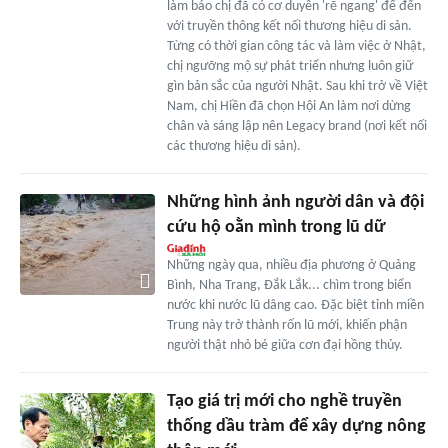
làm báo chị đã có cơ duyên 'rẽ ngang' để đến
với truyền thông kết nối thương hiệu di sản.
Từng có thời gian công tác và làm việc ở Nhật,
chị ngưỡng mộ sự phát triển nhưng luôn giữ
gìn bản sắc của người Nhật. Sau khi trở về Việt
Nam, chị Hiền đã chọn Hội An làm nơi dừng
chân và sáng lập nên Legacy brand (nơi kết nối
các thương hiệu di sản).
Những hình ảnh người dân và đội
cứu hộ oằn mình trong lũ dữ
Những ngày qua, nhiều địa phương ở Quảng
Bình, Nha Trang, Đắk Lắk... chìm trong biển
nước khi nước lũ dâng cao. Đặc biệt tỉnh miền
Trung này trở thành rốn lũ mới, khiến phận
người thật nhỏ bé giữa cơn đại hồng thủy.
Tạo giá trị mới cho nghề truyền
thống dầu tràm để xây dựng nông