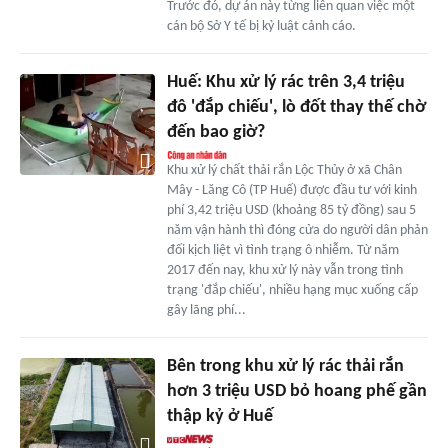
Trước đó, dự án này từng liên quan việc một
cán bộ Sở Y tế bị kỷ luật cảnh cáo.
Huế: Khu xử lý rác trên 3,4 triệu
đô 'đắp chiếu', lò đốt thay thế chờ
đến bao giờ?
Khu xử lý chất thải rắn Lộc Thủy ở xã Chân
Mây - Lăng Cô (TP Huế) được đầu tư với kinh
phí 3,42 triệu USD (khoảng 85 tỷ đồng) sau 5
năm vận hành thì đóng cửa do người dân phản
đối kịch liệt vì tình trạng ô nhiễm. Từ năm
2017 đến nay, khu xử lý này vẫn trong tình
trạng 'đắp chiếu', nhiều hạng mục xuống cấp
gây lãng phí...
Bên trong khu xử lý rác thải rắn
hơn 3 triệu USD bỏ hoang phế gần
thập kỷ ở Huế