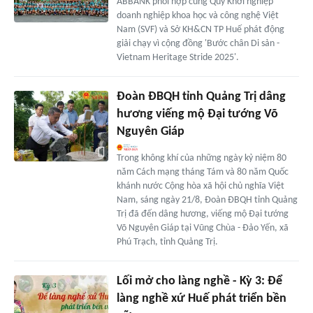
ABBANK phối hợp cùng Quỹ Khởi nghiệp
doanh nghiệp khoa học và công nghệ Việt
Nam (SVF) và Sở KH&CN TP Huế phát động
giải chạy vì cộng đồng 'Bước chân Di sản -
Vietnam Heritage Stride 2025'.
Đoàn ĐBQH tỉnh Quảng Trị dâng
hương viếng mộ Đại tướng Võ
Nguyên Giáp
Trong không khí của những ngày kỷ niệm 80
năm Cách mạng tháng Tám và 80 năm Quốc
khánh nước Cộng hòa xã hội chủ nghĩa Việt
Nam, sáng ngày 21/8, Đoàn ĐBQH tỉnh Quảng
Trị đã đến dâng hương, viếng mộ Đại tướng
Võ Nguyên Giáp tại Vũng Chùa - Đảo Yến, xã
Phú Trạch, tỉnh Quảng Trị.
Lối mở cho làng nghề - Kỳ 3: Để
làng nghề xứ Huế phát triển bền