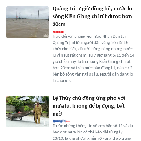
Quảng Trị: 7 giờ đồng hồ, nước lũ
sông Kiến Giang chỉ rút được hơn
20cm
Trao đổi với phóng viên Báo Nhân Dân tại
Quảng Trị, nhiều người dân vùng 'rốn lũ' Lệ
Thủy cho biết, dù trời hửng nắng nhưng nước
lũ vẫn rút rất chậm. Từ 7 giờ sáng 5/11 đến 14
giờ chiều nay, lũ trên sông Kiến Giang chỉ rút
hơn 20cm và trên mức báo động III, dân cư 2
bên bờ sông vẫn ngập sâu. Người dân đang lo
lũ chồng lũ.
Lệ Thủy chủ động ứng phó với
mưa lũ, không để bị động, bất
ngờ
Trước những thông tin về cơn bão số 12 và dự
báo đợt mưa lớn có thể kéo dài từ ngày
23/10, là địa phương nằm ở vùng thấp trũng,