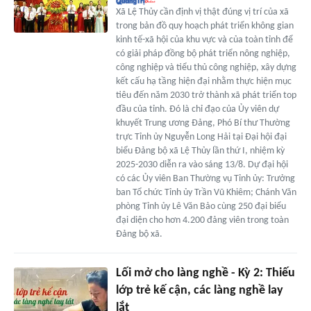
Xã Lệ Thủy cần định vị thật đúng vị trí của xã
trong bản đồ quy hoạch phát triển không gian
kinh tế-xã hội của khu vực và của toàn tỉnh để
có giải pháp đồng bộ phát triển nông nghiệp,
công nghiệp và tiểu thủ công nghiệp, xây dựng
kết cấu hạ tầng hiện đại nhằm thực hiện mục
tiêu đến năm 2030 trở thành xã phát triển top
đầu của tỉnh. Đó là chỉ đạo của Ủy viên dự
khuyết Trung ương Đảng, Phó Bí thư Thường
trực Tỉnh ủy Nguyễn Long Hải tại Đại hội đại
biểu Đảng bộ xã Lệ Thủy lần thứ I, nhiệm kỳ
2025-2030 diễn ra vào sáng 13/8. Dự đại hội
có các Ủy viên Ban Thường vụ Tỉnh ủy: Trưởng
ban Tổ chức Tỉnh ủy Trần Vũ Khiêm; Chánh Văn
phòng Tỉnh ủy Lê Văn Bảo cùng 250 đại biểu
đại diện cho hơn 4.200 đảng viên trong toàn
Đảng bộ xã.
Lối mở cho làng nghề - Kỳ 2: Thiếu
lớp trẻ kế cận, các làng nghề lay
lắt