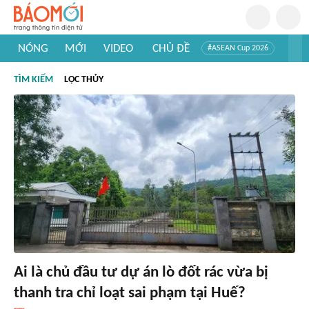
NÓNG
MỚI
VIDEO
CHỦ ĐỀ
#ASEAN Cup 2026
#Trí tuệ nhân tạo
#Mỹ - Iran
#Khám phá Việt Nam
TÌM KIẾM
LỘC THỦY
#Khám phá thế giới
Ai là chủ đầu tư dự án lò đốt rác vừa bị
thanh tra chỉ loạt sai phạm tại Huế?