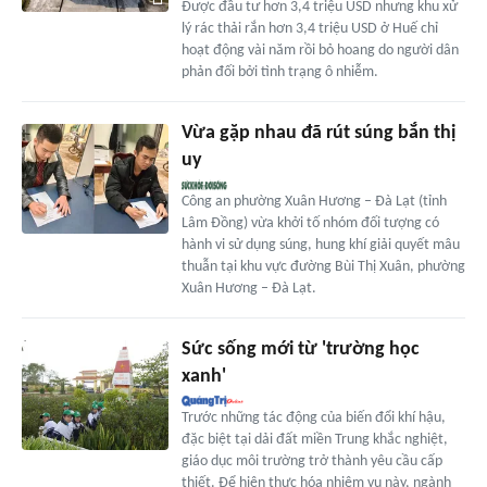
Được đầu tư hơn 3,4 triệu USD nhưng khu xử
lý rác thải rắn hơn 3,4 triệu USD ở Huế chỉ
hoạt động vài năm rồi bỏ hoang do người dân
phản đối bởi tình trạng ô nhiễm.
Vừa gặp nhau đã rút súng bắn thị
uy
Công an phường Xuân Hương – Đà Lạt (tỉnh
Lâm Đồng) vừa khởi tố nhóm đối tượng có
hành vi sử dụng súng, hung khí giải quyết mâu
thuẫn tại khu vực đường Bùi Thị Xuân, phường
Xuân Hương – Đà Lạt.
Sức sống mới từ 'trường học
xanh'
Trước những tác động của biến đổi khí hậu,
đặc biệt tại dải đất miền Trung khắc nghiệt,
giáo dục môi trường trở thành yêu cầu cấp
thiết. Để hiện thực hóa nhiệm vụ này, ngành