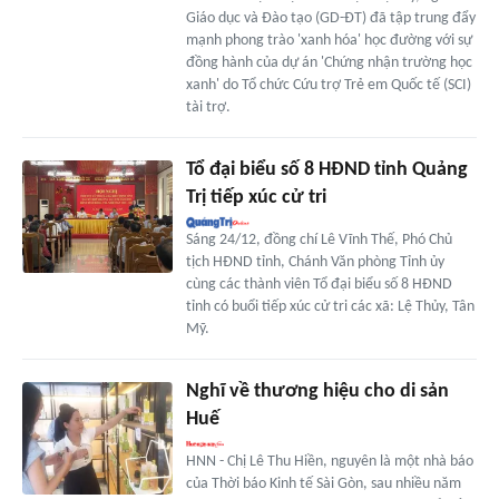
Giáo dục và Đào tạo (GD-ĐT) đã tập trung đẩy
mạnh phong trào 'xanh hóa' học đường với sự
đồng hành của dự án 'Chứng nhận trường học
xanh' do Tổ chức Cứu trợ Trẻ em Quốc tế (SCI)
tài trợ.
Tổ đại biểu số 8 HĐND tỉnh Quảng
Trị tiếp xúc cử tri
Sáng 24/12, đồng chí Lê Vĩnh Thế, Phó Chủ
tịch HĐND tỉnh, Chánh Văn phòng Tỉnh ủy
cùng các thành viên Tổ đại biểu số 8 HĐND
tỉnh có buổi tiếp xúc cử tri các xã: Lệ Thủy, Tân
Mỹ.
Nghĩ về thương hiệu cho di sản
Huế
HNN - Chị Lê Thu Hiền, nguyên là một nhà báo
của Thời báo Kinh tế Sài Gòn, sau nhiều năm