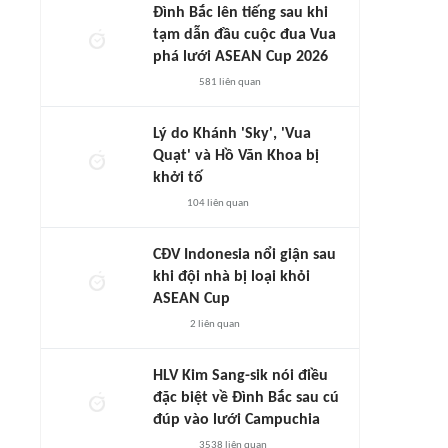
Đình Bắc lên tiếng sau khi
tạm dẫn đầu cuộc đua Vua
phá lưới ASEAN Cup 2026
581
liên quan
Lý do Khánh 'Sky', 'Vua
Quạt' và Hồ Văn Khoa bị
khởi tố
104
liên quan
CĐV Indonesia nổi giận sau
khi đội nhà bị loại khỏi
ASEAN Cup
2
liên quan
HLV Kim Sang-sik nói điều
đặc biệt về Đình Bắc sau cú
đúp vào lưới Campuchia
3538
liên quan