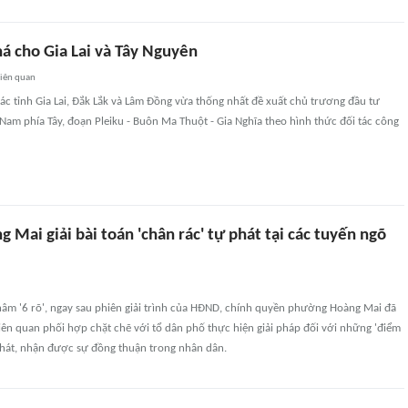
á cho Gia Lai và Tây Nguyên
liên quan
c tỉnh Gia Lai, Đắk Lắk và Lâm Đồng vừa thống nhất đề xuất chủ trương đầu tư
 Nam phía Tây, đoạn Pleiku - Buôn Ma Thuột - Gia Nghĩa theo hình thức đối tác công
Mai giải bài toán 'chân rác' tự phát tại các tuyến ngõ
m '6 rõ', ngay sau phiên giải trình của HĐND, chính quyền phường Hoàng Mai đã
liên quan phối hợp chặt chẽ với tổ dân phố thực hiện giải pháp đối với những 'điểm
phát, nhận được sự đồng thuận trong nhân dân.