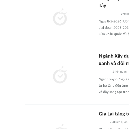
Tây
296
li
Ngày 8-5-2026, UBND
giai đoạn 2025-203
Cửa khẩu quốc tế Lệ
Ngành Xây dự
xanh và đổi 
1
liên quan
Ngành xây dựng Gia 
tư hạ tầng đến ứng
và đầy sáng tạo tro
Gia Lai tăng 
250
liên quan