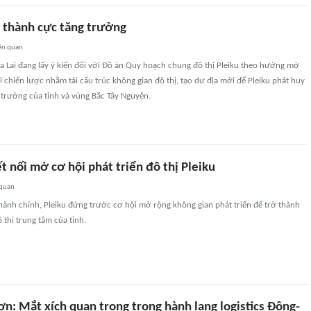
ở thành cực tăng trưởng
ên quan
a Lai đang lấy ý kiến đối với Đồ án Quy hoạch chung đô thị Pleiku theo hướng mở
i chiến lược nhằm tái cấu trúc không gian đô thị, tạo dư địa mới để Pleiku phát huy
g trưởng của tỉnh và vùng Bắc Tây Nguyên.
t nối mở cơ hội phát triển đô thị Pleiku
 quan
hành chính, Pleiku đứng trước cơ hội mở rộng không gian phát triển để trở thành
thị trung tâm của tỉnh.
n: Mắt xích quan trọng trong hành lang logistics Đông-