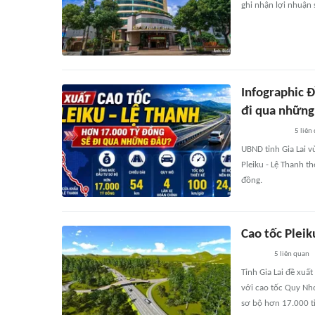
ghi nhận lợi nhuận 
Infographic Đ
đi qua những
5
liên
UBND tỉnh Gia Lai v
Pleiku - Lệ Thanh t
đồng.
Cao tốc Pleik
5
liên quan
Tỉnh Gia Lai đề xuấ
với cao tốc Quy Nhơ
sơ bộ hơn 17.000 tỉ