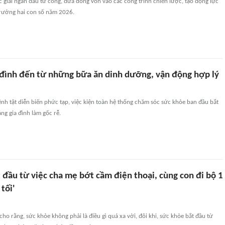
ốc giải ngân đầu tư công, đưa dòng vốn vào các công trình chiến lược, tạo động lực
trưởng hai con số năm 2026.
 đình đến từ những bữa ăn dinh dưỡng, vận động hợp lý
nh tật diễn biến phức tạp, việc kiện toàn hệ thống chăm sóc sức khỏe ban đầu bắt
ảng gia đình làm gốc rễ.
 đầu từ việc cha mẹ bớt cầm điện thoại, cùng con đi bộ 1
tối'
cho rằng, sức khỏe không phải là điều gì quá xa vời, đôi khi, sức khỏe bắt đầu từ