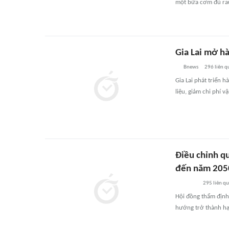
một bữa cơm đủ rau
Gia Lai mở hà
Bnews
296
liên q
Gia Lai phát triển h
liệu, giảm chi phí 
Điều chỉnh qu
đến năm 205
295
liên q
Hội đồng thẩm định 
hướng trở thành hạ