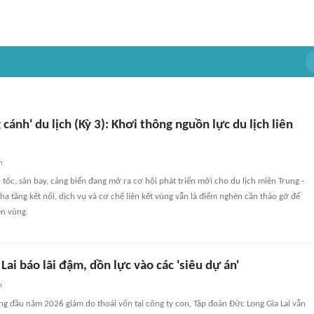
 cánh' du lịch (Kỳ 3): Khơi thông nguồn lực du lịch liên
n
 tốc, sân bay, cảng biển đang mở ra cơ hội phát triển mới cho du lịch miền Trung -
ạ tầng kết nối, dịch vụ và cơ chế liên kết vùng vẫn là điểm nghẽn cần tháo gỡ để
ên vùng.
Lai báo lãi đậm, dồn lực vào các 'siêu dự án'
n
g đầu năm 2026 giảm do thoái vốn tại công ty con, Tập đoàn Đức Long Gia Lai vẫn