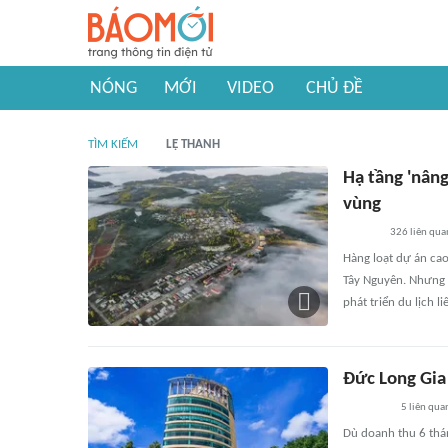
NÓNG
MỚI
VIDEO
CHỦ ĐỀ
TÌM KIẾM
LỆ THANH
Hạ tầng 'nâng
vùng
326
liên qua
Hàng loạt dự án cao
Tây Nguyên. Nhưng h
phát triển du lịch li
Đức Long Gia 
5
liên qua
Dù doanh thu 6 thán