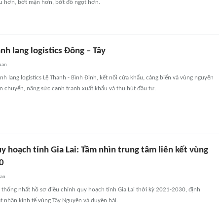
 hơn, bớt mặn hơn, bớt đồ ngọt hơn.
nh lang logistics Đông – Tây
uan
ành lang logistics Lệ Thanh - Bình Định, kết nối cửa khẩu, cảng biển và vùng nguyên
vận chuyển, nâng sức cạnh tranh xuất khẩu và thu hút đầu tư.
y hoạch tỉnh Gia Lai: Tầm nhìn trung tâm liên kết vùng
0
uan
thống nhất hồ sơ điều chỉnh quy hoạch tỉnh Gia Lai thời kỳ 2021-2030, định
t nhân kinh tế vùng Tây Nguyên và duyên hải.