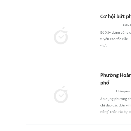
Cơ hội bứt ph
1162
Bộ Xây dựng cùng cá
tuyến cao tốc Bắc -
- tư.
Phường Hoàng 
phố
1
liên quan
Áp dụng phương châ
chỉ đạo các đơn vị 
nóng' chân rác tự 