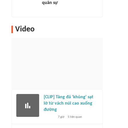
quân sự
Video
[CLIP] Tảng đá 'khủng' sạt
lở từ vách núi cao xuống
đường
7 giờ
5
liên quan