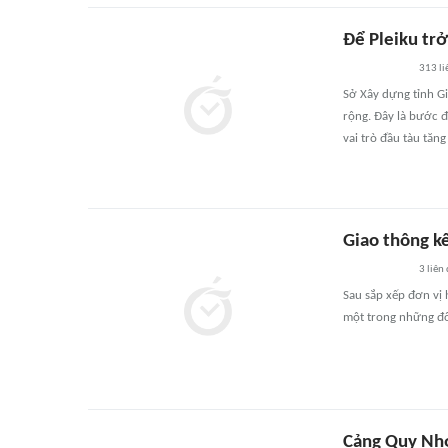
Để Pleiku tr
313
li
Sở Xây dựng tỉnh Gi
rộng. Đây là bước đ
vai trò đầu tàu tăn
Giao thông kế
3
liên
Sau sắp xếp đơn vị 
một trong những đô 
Cảng Quy Nhơ