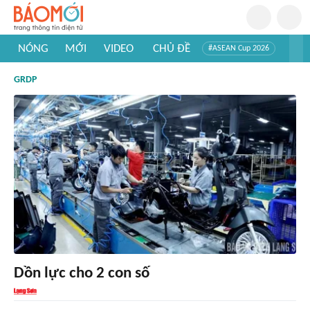
NÓNG
MỚI
VIDEO
CHỦ ĐỀ
#ASEAN Cup 2026
#Trí tuệ nhân tạo
#Mỹ - Iran
#Khám phá Việt Nam
GRDP
#Khám phá thế giới
Dồn lực cho 2 con số