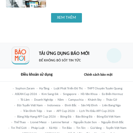
XEM THÊM
TẢI ỨNG DỤNG BÁO MỚI
ĐỂ KHÔNG BỎ SÓT TIN TỨC
Điều khoản sử dụng
Chính sách bảo mật
Sophon Zaram
Hạ Tầng
Luật Phát Triển Đô Thị
THPT Chuyên Tuyên Quang
ASEAN Cup 2026
Kim Sang-Sik
Singapore
Hồ Văn Khoa
Eo Biển Hormuz
Tô Lâm
Doanh Nghiệp
Năm
Campuchia
Khánh Sky
Tháo Gỡ
Đội Tuyển Việt Nam
Indonesia
Đình Bắc
Sân Mỹ Đình
Liên Bang Nga
Trần Đình Tiệp
Iran
AFF Cup 2026
Lịch Thi Đấu AFF Cup 2026
Bảng Xếp Hạng AFF Cup 2026
Bóng Đá
Báo Bóng Đá
Bóng Đá Việt Nam
Thể Thao
Lionel Messi
Lamine Yamal
Nguyễn Xuân Son
Nguyễn Đình Bắc
Tin Thế Giới
Pháp Luật
Xã Hội
Tin Bão
Tin Tức
Giá Vàng
Tuyển Việt Nam