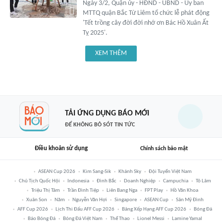
Ngày 3/2, Quận ủy - HĐND - UBND - Ủy ban
MTTQ quận Bắc Từ Liêm tổ chức lễ phát động
'Tết trồng cây đời đời nhớ ơn Bác Hồ Xuân Ất
Tỵ 2025'.
XEM THÊM
TẢI ỨNG DỤNG BÁO MỚI
ĐỂ KHÔNG BỎ SÓT TIN TỨC
Điều khoản sử dụng
Chính sách bảo mật
ASEAN Cup 2026
Kim Sang-Sik
Khánh Sky
Đội Tuyển Việt Nam
Chủ Tịch Quốc Hội
Indonesia
Đình Bắc
Doanh Nghiệp
Campuchia
Tô Lâm
Triệu Thị Tâm
Trần Đình Tiệp
Liên Bang Nga
FPT Play
Hồ Văn Khoa
Xuân Son
Năm
Nguyễn Văn Hợi
Singapore
ASEAN Cup
Sân Mỹ Đình
AFF Cup 2026
Lịch Thi Đấu AFF Cup 2026
Bảng Xếp Hạng AFF Cup 2026
Bóng Đá
Báo Bóng Đá
Bóng Đá Việt Nam
Thể Thao
Lionel Messi
Lamine Yamal