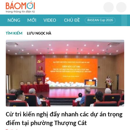
NÓNG
MỚI
VIDEO
CHỦ ĐỀ
#ASEAN Cup 2026
#Trí tuệ nhân tạo
#Mỹ - Iran
#Khám phá Việt Nam
TÌM KIẾM
LƯU NGỌC HÀ
#Khám phá thế giới
Cử tri kiến nghị đẩy nhanh các dự án trọng
điểm tại phường Thượng Cát