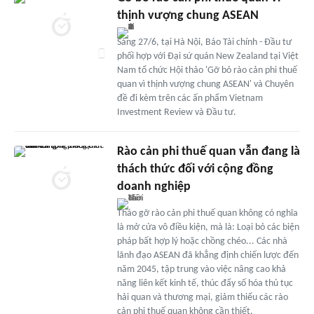
thịnh vượng chung ASEAN
Sáng 27/6, tại Hà Nội, Báo Tài chính - Đầu tư
phối hợp với Đại sứ quán New Zealand tại Việt
Nam tổ chức Hội thảo 'Gỡ bỏ rào cản phi thuế
quan vì thịnh vượng chung ASEAN' và Chuyên
đề đi kèm trên các ấn phẩm Vietnam
Investment Review và Đầu tư.
Rào cản phi thuế quan vẫn đang là
thách thức đối với cộng đồng
doanh nghiệp
Tháo gỡ rào cản phi thuế quan không có nghĩa
là mở cửa vô điều kiện, mà là: Loại bỏ các biện
pháp bất hợp lý hoặc chồng chéo... Các nhà
lãnh đạo ASEAN đã khẳng định chiến lược đến
năm 2045, tập trung vào việc nâng cao khả
năng liên kết kinh tế, thúc đẩy số hóa thủ tục
hải quan và thương mại, giảm thiểu các rào
cản phi thuế quan không cần thiết.