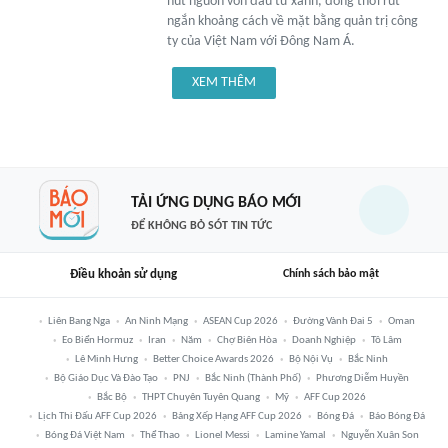
hút nguồn vốn đầu tư xanh, đồng thời rút
ngắn khoảng cách về mặt bằng quản trị công
ty của Việt Nam với Đông Nam Á.
XEM THÊM
TẢI ỨNG DỤNG BÁO MỚI
ĐỂ KHÔNG BỎ SÓT TIN TỨC
Điều khoản sử dụng
Chính sách bảo mật
Liên Bang Nga
An Ninh Mạng
ASEAN Cup 2026
Đường Vành Đai 5
Oman
Eo Biển Hormuz
Iran
Năm
Chợ Biên Hòa
Doanh Nghiệp
Tô Lâm
Lê Minh Hưng
Better Choice Awards 2026
Bộ Nội Vụ
Bắc Ninh
Bộ Giáo Dục Và Đào Tạo
PNJ
Bắc Ninh (thành Phố)
Phương Diễm Huyền
Bắc Bộ
THPT Chuyên Tuyên Quang
Mỹ
AFF Cup 2026
Lịch Thi Đấu AFF Cup 2026
Bảng Xếp Hạng AFF Cup 2026
Bóng Đá
Báo Bóng Đá
Bóng Đá Việt Nam
Thể Thao
Lionel Messi
Lamine Yamal
Nguyễn Xuân Son