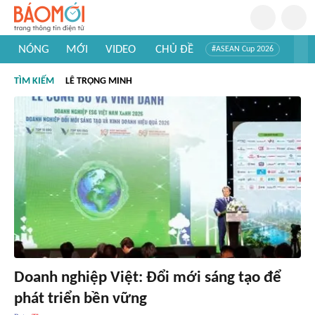
NÓNG
MỚI
VIDEO
CHỦ ĐỀ
#ASEAN Cup 2026
#Trí tuệ nhân tạo
#Mỹ - Iran
#Khám phá Việt Nam
TÌM KIẾM
LÊ TRỌNG MINH
#Khám phá thế giới
Doanh nghiệp Việt: Đổi mới sáng tạo để
phát triển bền vững