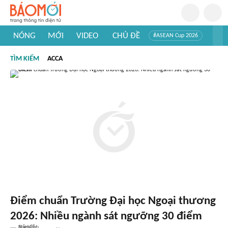
NÓNG
MỚI
VIDEO
CHỦ ĐỀ
#ASEAN Cup 2026
#Trí tuệ nhân tạo
#Mỹ - Iran
#Khám phá Việt Nam
TÌM KIẾM
ACCA
#Khám phá thế giới
Điểm chuẩn Trường Đại học Ngoại thương
2026: Nhiều ngành sát ngưỡng 30 điểm