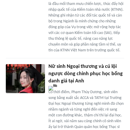
là đầu mối tham mưu chiến lược, thúc đẩy hội
nhập quốc tế của Kiểm toán nhà nước (KTNN).
Những ghi nhận từ các đối tác quốc tế và cán
bộ trong Ngành là minh chứng cho những
đóng góp của Vụ trong việc mở rộng hợp tác
với các cơ quan Kiểm toán tối cao (SAI), tiếp
thu thông lệ quốc tế, nâng cao năng lực
chuyên môn và góp phần nâng tầm vị thế, uy
tín của KTNN Việt Nam trên trường quốc tế.
Nữ sinh Ngoại thương và cú lội
ngược dòng chinh phục học bổng
danh giá tại Anh
Có thời điểm, Phạm Thùy Dương, sinh viên
song bằng xuất sắc ACCA và TATM tại Trường
Đại học Ngoại thương từng nghĩ mình đã chọn
nhầm ngành và từng nghĩ đến việc rẽ sang
một con đường khác, thậm chí thi lại đại học.
Ít ai ngờ, vài năm sau cũng chính cô sinh viên
ấy lại trở thành Quán quân học bổng Thạc sĩ