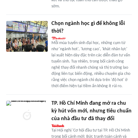
kết và thủ tục tuân thủ cần được tháo gỡ
sớm.
Chọn ngành học gì để không lỗi
thời?
Mỗi mùa tuyển sinh đại học, những cụm từ
như 'ngành hot', 'lương cao', 'khát nhân lực'
lại xuất hiện dày đặc trên các diễn đàn tư vấn
tuyển sinh. Tuy nhiên, trong bối cảnh công
nghệ thay đổi nhanh chóng và thị trường lao
động liên tục biến động, nhiều chuyên gia cho
rằng việc chọn ngành chỉ dựa trên 'độ hot' ở
thời điểm hiện tại tiềm ẩn không ít rủi ro.
TP. Hồ Chí Minh đang mở ra chu
kỳ hút vốn mới, nhưng tiêu chuẩn
của nhà đầu tư đã thay đổi
Tại Hội nghị 'Cơ hội đầu tư tại TP. Hồ Chí Minh
trong bối cảnh mới: Bức tranh toàn cảnh và