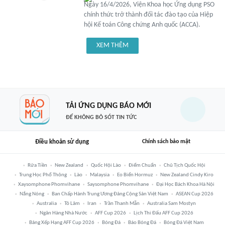
Ngày 16/4/2026, Viện Khoa học Ứng dụng PSO
chính thức trở thành đối tác đào tạo của Hiệp
hội Kế toán Công chứng Anh quốc (ACCA).
XEM THÊM
TẢI ỨNG DỤNG BÁO MỚI
ĐỂ KHÔNG BỎ SÓT TIN TỨC
Điều khoản sử dụng
Chính sách bảo mật
Rửa Tiền
New Zealand
Quốc Hội Lào
Điểm Chuẩn
Chủ Tịch Quốc Hội
Trung Học Phổ Thông
Lào
Malaysia
Eo Biển Hormuz
New Zealand Cindy Kiro
Xaysomphone Phomvihane
Saysomphone Phomvihane
Đại Học Bách Khoa Hà Nội
Nắng Nóng
Ban Chấp Hành Trung Ương Đảng Cộng Sản Việt Nam
ASEAN Cup 2026
Australia
Tô Lâm
Iran
Trần Thanh Mẫn
Australia Sam Mostyn
Ngân Hàng Nhà Nước
AFF Cup 2026
Lịch Thi Đấu AFF Cup 2026
Bảng Xếp Hạng AFF Cup 2026
Bóng Đá
Báo Bóng Đá
Bóng Đá Việt Nam