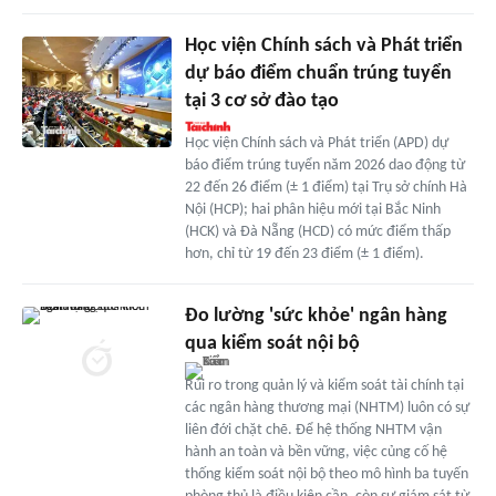
Học viện Chính sách và Phát triển
dự báo điểm chuẩn trúng tuyển
tại 3 cơ sở đào tạo
Học viện Chính sách và Phát triển (APD) dự
báo điểm trúng tuyển năm 2026 dao động từ
22 đến 26 điểm (± 1 điểm) tại Trụ sở chính Hà
Nội (HCP); hai phân hiệu mới tại Bắc Ninh
(HCK) và Đà Nẵng (HCD) có mức điểm thấp
hơn, chỉ từ 19 đến 23 điểm (± 1 điểm).
Đo lường 'sức khỏe' ngân hàng
qua kiểm soát nội bộ
Rủi ro trong quản lý và kiểm soát tài chính tại
các ngân hàng thương mại (NHTM) luôn có sự
liên đới chặt chẽ. Để hệ thống NHTM vận
hành an toàn và bền vững, việc củng cố hệ
thống kiểm soát nội bộ theo mô hình ba tuyến