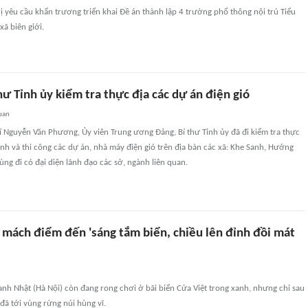
 yêu cầu khẩn trương triển khai Đề án thành lập 4 trường phổ thông nội trú Tiểu
xã biên giới.
hư Tỉnh ủy kiểm tra thực địa các dự án điện gió
uan
 Nguyễn Văn Phương, Ủy viên Trung ương Đảng, Bí thư Tỉnh ủy đã đi kiểm tra thực
ành và thi công các dự án, nhà máy điện gió trên địa bàn các xã: Khe Sanh, Hướng
ùng đi có đại diện lãnh đạo các sở, ngành liên quan.
 mách điểm đến 'sáng tắm biển, chiều lên đỉnh đồi mát
anh Nhật (Hà Nội) còn đang rong chơi ở bãi biển Cửa Việt trong xanh, nhưng chỉ sau
 đã tới vùng rừng núi hùng vĩ.