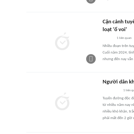
Cận cảnh tuy
loạt 'ổ voi'
1
liên quan
Nhiều đoạn trên tu
Cuối năm 2024, tỉnh
nhưng đến nay vẫn 
Người dân kh
1
liên q
Tuyến đường độc đạ
từ nhiều năm nay nh
nhiều khó khăn, tr
phải mất đến 2 giờ