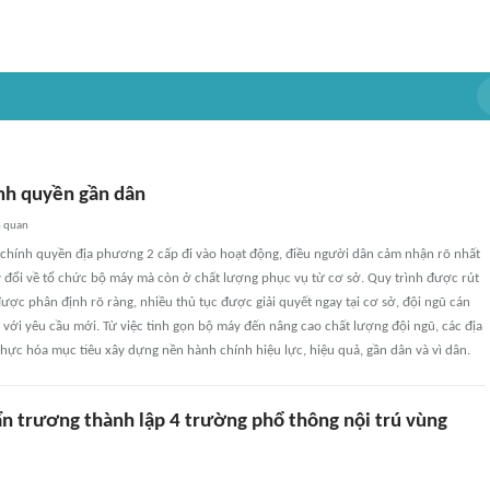
nh quyền gần dân
n quan
chính quyền địa phương 2 cấp đi vào hoạt động, điều người dân cảm nhận rõ nhất
y đổi về tổ chức bộ máy mà còn ở chất lượng phục vụ từ cơ sở. Quy trình được rút
ược phân định rõ ràng, nhiều thủ tục được giải quyết ngay tại cơ sở, đội ngũ cán
với yêu cầu mới. Từ việc tinh gọn bộ máy đến nâng cao chất lượng đội ngũ, các địa
ực hóa mục tiêu xây dựng nền hành chính hiệu lực, hiệu quả, gần dân và vì dân.
ẩn trương thành lập 4 trường phổ thông nội trú vùng