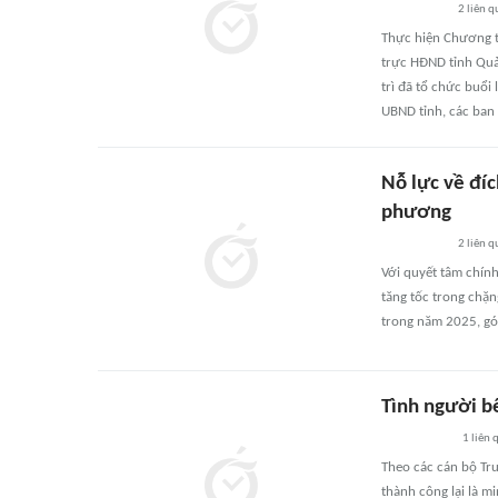
2
liên q
Thực hiện Chương t
trực HĐND tỉnh Quả
trì đã tổ chức buổi
UBND tỉnh, các ban 
Nỗ lực về đíc
phương
2
liên q
Với quyết tâm chín
tăng tốc trong chặn
trong năm 2025, góp
Tình người bê
1
liên 
Theo các cán bộ Tru
thành công lại là m