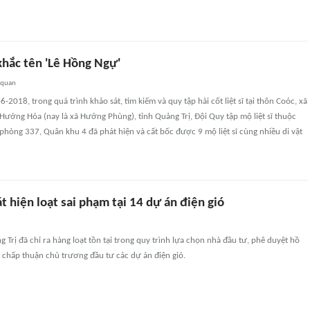
ắc tên 'Lê Hồng Ngự'
 quan
-2018, trong quá trình khảo sát, tìm kiếm và quy tập hài cốt liệt sĩ tại thôn Coóc, xã
ướng Hóa (nay là xã Hướng Phùng), tỉnh Quảng Trị, Đội Quy tập mộ liệt sĩ thuộc
hòng 337, Quân khu 4 đã phát hiện và cất bốc được 9 mộ liệt sĩ cùng nhiều di vật
t hiện loạt sai phạm tại 14 dự án điện gió
g Trị đã chỉ ra hàng loạt tồn tại trong quy trình lựa chọn nhà đầu tư, phê duyệt hồ
 chấp thuận chủ trương đầu tư các dự án điện gió.