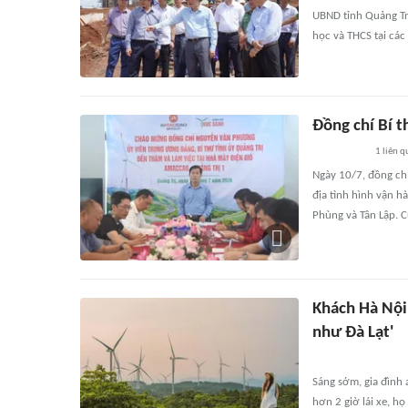
UBND tỉnh Quảng Trị
học và THCS tại các 
Đồng chí Bí t
1
liên q
Ngày 10/7, đồng chí
địa tình hình vận h
Phùng và Tân Lập. C
Khách Hà Nội
như Đà Lạt'
Sáng sớm, gia đình 
hơn 2 giờ lái xe, họ