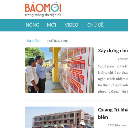
NÓNG
MỚI
VIDEO
CHỦ ĐỀ
TÌM KIẾM
HƯỚNG LINH
Xây dựng chí
170
liê
Sau 1 năm mô hình 
không chỉ là sự tha
ngắn, trách nhiệm đ
bộ thích ứng nhanh 
phương đang hiện th
Quảng Trị kh
biên
1328
liên quan