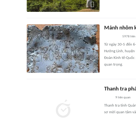
Mảnh nhôm kh
5978
liên
Từ ngày 30-5 đến 6-6
Hướng Linh, huyện H
Đoàn Kinh tế-Quốc p
quan trọng.
Thanh tra phá
9
liên quan
Thanh tra tỉnh Quản
sơ mời quan tâm và