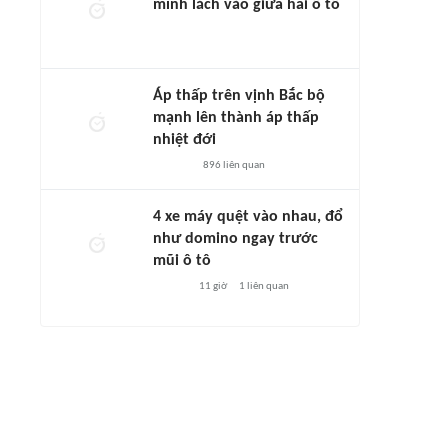
mình lách vào giữa hai ô tô
Áp thấp trên vịnh Bắc bộ
mạnh lên thành áp thấp
nhiệt đới
896
liên quan
4 xe máy quệt vào nhau, đổ
như domino ngay trước
mũi ô tô
11 giờ
1
liên quan