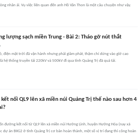
 lòng nhân ái. Vụ việc liên quan đến anh Hồ Văn Thon là một câu chuyện như vậy.
g lượng sạch miền Trung - Bài 2: Tháo gỡ nút thắt
n
ó, điện mặt trời đã vận hành nhưng phải giảm phát, thậm chí dừng vào giờ cao
à hệ thống truyền tải 220kV và 500kV đi qua tỉnh Quảng Trị đã quá tải.
kết nối QL9 lên xã miền núi Quảng Trị thế nào sau hơn 4
ai?
ến đường kết nối từ QL9 lên xã miền núi Hướng Linh, huyện Hướng Hóa (nay xã
dự án BIIG2 ở tỉnh Quảng Trị cơ bản hoàn thành, một số vị trí đang thi công hoàn