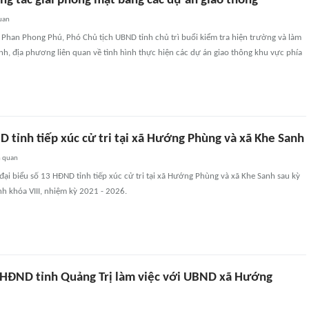
ng tác giải phóng mặt bằng các dự án giao thông
uan
 Phan Phong Phú, Phó Chủ tịch UBND tỉnh chủ trì buổi kiểm tra hiện trường và làm
ành, địa phương liên quan về tình hình thực hiện các dự án giao thông khu vực phía
 tỉnh tiếp xúc cử tri tại xã Hướng Phùng và xã Khe Sanh
n quan
ại biểu số 13 HĐND tỉnh tiếp xúc cử tri tại xã Hướng Phùng và xã Khe Sanh sau kỳ
h khóa VIII, nhiệm kỳ 2021 - 2026.
HĐND tỉnh Quảng Trị làm việc với UBND xã Hướng