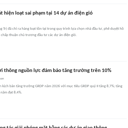
t hiện loạt sai phạm tại 14 dự án điện gió
g Trị đã chỉ ra hàng loạt tồn tại trong quy trình lựa chọn nhà đầu tư, phê duyệt hồ
 chấp thuận chủ trương đầu tư các dự án điện gió.
ơi thông nguồn lực đảm bảo tăng trưởng trên 10%
uan
nh kịch bản tăng trưởng GRDP năm 2026 với mục tiêu GRDP quý II tăng 8,7%; tăng
 năm đạt 8,4%.