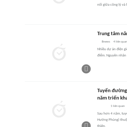
nối giữa công lý và
Trung tâm năn
Bnews
4
liên qua
Nhiều dự án điện gi
điểm. Nguyên nhân l
Tuyến đường 
năm triển kh
1
liên quan
Sau hơn 4 năm, tuy
Hướng Phùng) thuộc 
thiện.