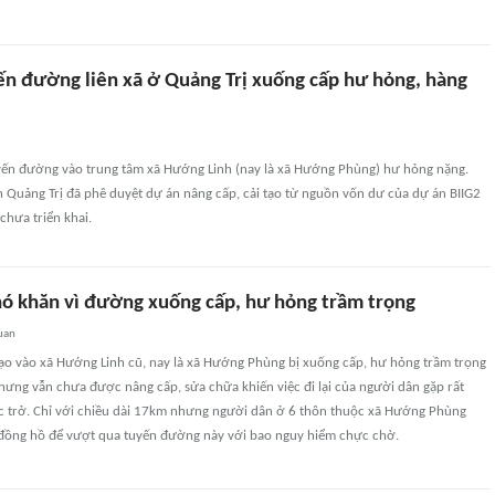
ến đường liên xã ở Quảng Trị xuống cấp hư hỏng, hàng
yến đường vào trung tâm xã Hướng Linh (nay là xã Hướng Phùng) hư hỏng nặng.
 Quảng Trị đã phê duyệt dự án nâng cấp, cải tạo từ nguồn vốn dư của dự án BIIG2
chưa triển khai.
ó khăn vì đường xuống cấp, hư hỏng trầm trọng
uan
o vào xã Hướng Linh cũ, nay là xã Hướng Phùng bị xuống cấp, hư hỏng trầm trọng
ưng vẫn chưa được nâng cấp, sửa chữa khiến việc đi lại của người dân gặp rất
ắc trở. Chỉ với chiều dài 17km nhưng người dân ở 6 thôn thuộc xã Hướng Phùng
 đồng hồ để vượt qua tuyến đường này với bao nguy hiểm chực chờ.