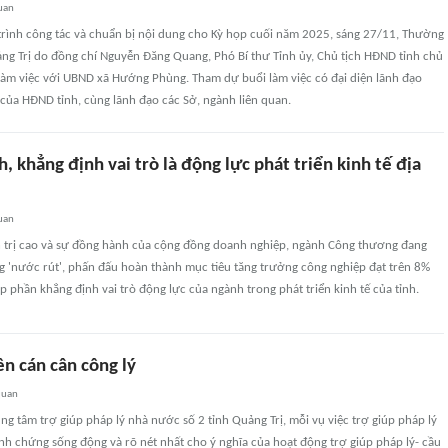
uan
rình công tác và chuẩn bị nội dung cho Kỳ họp cuối năm 2025, sáng 27/11, Thường
ng Trị do đồng chí Nguyễn Đăng Quang, Phó Bí thư Tỉnh ủy, Chủ tịch HĐND tỉnh chủ
 làm việc với UBND xã Hướng Phùng. Tham dự buổi làm việc có đại diện lãnh đạo
của HĐND tỉnh, cùng lãnh đạo các Sở, ngành liên quan.
h, khẳng định vai trò là động lực phát triển kinh tế địa
uan
h trị cao và sự đồng hành của cộng đồng doanh nghiệp, ngành Công thương đang
g 'nước rút', phấn đấu hoàn thành mục tiêu tăng trưởng công nghiệp đạt trên 8%
 phần khẳng định vai trò động lực của ngành trong phát triển kinh tế của tỉnh.
n cán cân công lý
quan
ng tâm trợ giúp pháp lý nhà nước số 2 tỉnh Quảng Trị, mỗi vụ việc trợ giúp pháp lý
inh chứng sống động và rõ nét nhất cho ý nghĩa của hoạt động trợ giúp pháp lý- cầu