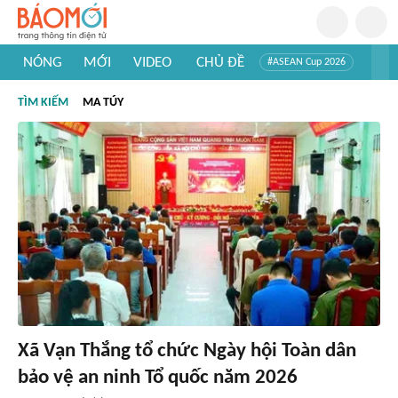
NÓNG
MỚI
VIDEO
CHỦ ĐỀ
#ASEAN Cup 2026
#Trí tuệ nhân tạo
#Mỹ - Iran
#Khám phá Việt Nam
TÌM KIẾM
MA TÚY
#Khám phá thế giới
Xã Vạn Thắng tổ chức Ngày hội Toàn dân
bảo vệ an ninh Tổ quốc năm 2026