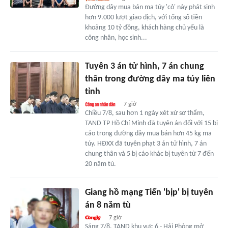
Đường dây mua bán ma túy 'cỏ' này phát sinh
hơn 9.000 lượt giao dịch, với tổng số tiền
khoảng 10 tỷ đồng, khách hàng chủ yếu là
công nhân, học sinh...
Tuyên 3 án tử hình, 7 án chung
thân trong đường dây ma túy liên
tỉnh
7 giờ
Chiều 7/8, sau hơn 1 ngày xét xử sơ thẩm,
TAND TP Hồ Chí Minh đã tuyên án đối với 15 bị
cáo trong đường dây mua bán hơn 45 kg ma
túy. HĐXX đã tuyên phạt 3 án tử hình, 7 án
chung thân và 5 bị cáo khác bị tuyên từ 7 đến
20 năm tù.
Giang hồ mạng Tiến 'bịp' bị tuyên
án 8 năm tù
7 giờ
Sáng 7/8, TAND khu vực 6 - Hải Phòng mở