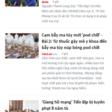
9 giờ
Nguyễn Thành Long (tức 'Tiến Bịp') bị Viện
kiểm sát nhân dân (VKSND) khu vực 6, TP Hải
Phòng truy tố về tội 'Tổ chức sử dụng trái phép
chất ma túy'.
Cạm bẫy ma túy mới 'pod chill' -
Bài 2: Từ thuốc gây mê y khoa đến
bẫy ma túy núp bóng pod chill
9 giờ
Cầm trên tay chiếc 'pod chill' nhỏ gọn, tỏa ra
mùi hương trái cây ngọt ngào, nhiều bạn trẻ
hồn nhiên nghĩ rằng mình chỉ đang dùng một
sản phẩm giải trí thời thượng. Nhưng đằng
sau làn khói thơm ấy lại là Etomidate - một
hoạt chất gây mê y học bị giới tội phạm 'biến
tướng' thành ma túy nguy hiểm.
'Giang hồ mạng' Tiến Bịp bị tuyên
phạt 8 năm tù