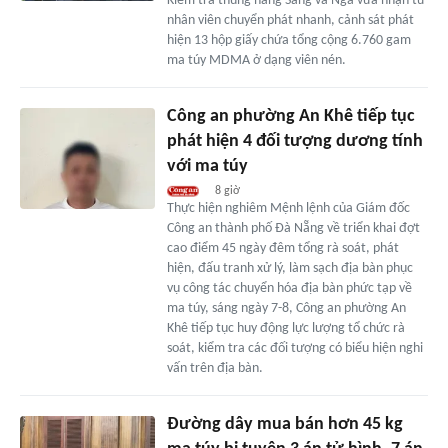
Kiểm tra thùng hàng Sang và Ngà vừa nhận từ
nhân viên chuyển phát nhanh, cảnh sát phát
hiện 13 hộp giấy chứa tổng cộng 6.760 gam
ma túy MDMA ở dạng viên nén.
Công an phường An Khê tiếp tục
phát hiện 4 đối tượng dương tính
với ma túy
8 giờ
Thực hiện nghiêm Mệnh lệnh của Giám đốc
Công an thành phố Đà Nẵng về triển khai đợt
cao điểm 45 ngày đêm tổng rà soát, phát
hiện, đấu tranh xử lý, làm sạch địa bàn phục
vụ công tác chuyển hóa địa bàn phức tạp về
ma túy, sáng ngày 7-8, Công an phường An
Khê tiếp tục huy động lực lượng tổ chức rà
soát, kiểm tra các đối tượng có biểu hiện nghi
vấn trên địa bàn.
Đường dây mua bán hơn 45 kg