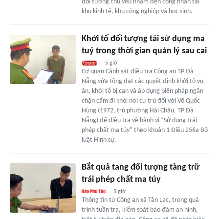
đối tượng chủ yếu nhắm đến công nhân tại
khu kinh tế, khu công nghiệp và học sinh.
Khởi tố đối tượng tái sử dụng ma
tuý trong thời gian quản lý sau cai
5 giờ
Cơ quan Cảnh sát điều tra Công an TP Đà
Nẵng vừa tống đạt các quyết định khởi tố vụ
án, khởi tố bị can và áp dụng biện pháp ngăn
chặn cấm đi khỏi nơi cư trú đối với Võ Quốc
Hùng (1972, trú phường Hải Châu, TP Đà
Nẵng) để điều tra về hành vi “Sử dụng trái
phép chất ma túy” theo khoản 1 Điều 256a Bộ
luật Hình sự.
Bắt quả tang đối tượng tàng trữ
trái phép chất ma túy
5 giờ
Thông tin từ Công an xã Tân Lạc, trong quá
trình tuần tra, kiểm soát bảo đảm an ninh,