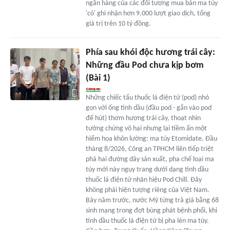
ngân hàng của các đối tượng mua bán ma túy
'cỏ' ghi nhận hơn 9.000 lượt giao dịch, tổng
giá trị trên 10 tỷ đồng.
Phía sau khói độc hương trái cây:
Những đầu Pod chưa kịp bơm
(Bài 1)
Những chiếc tẩu thuốc lá điện tử (pod) nhỏ
gọn với ống tinh dầu (đầu pod - gắn vào pod
để hút) thơm hương trái cây, thoạt nhìn
tưởng chừng vô hại nhưng lại tiềm ẩn một
hiểm họa khôn lường: ma túy Etomidate. Đầu
tháng 8/2026, Công an TPHCM liên tiếp triệt
phá hai đường dây sản xuất, pha chế loại ma
túy mới này ngụy trang dưới dạng tinh dầu
thuốc lá điện tử nhãn hiệu Pod Chill. Đây
không phải hiện tượng riêng của Việt Nam.
Bảy năm trước, nước Mỹ từng trả giá bằng 68
sinh mạng trong đợt bùng phát bệnh phổi, khi
tinh dầu thuốc lá điện tử bị pha lén ma túy.