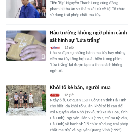
Tiến 'Bịp' Nguyễn Thành Long cùng đồng
phạm bị tòa án sơ thẩm xét xử về tội Tổ chức
sử dụng trái phép chất ma túy.
Hậu trường không ngờ phim cảnh
sát hình sự 'Lửa trắng'
12 giờ
Hóa ra đạo cụ những bánh ma túy hay những
viên ma túy tổng hợp xuất hiện trong phim
'Lửa trắng' lại được tạo ra theo cách không
ngờ tới.
Khởi tố kẻ bán, người mua
12 giờ
Ngày 6-8, Cơ quan CSĐT Công an tỉnh Hà Tĩnh
cho biết, đã khởi tố vụ án, khởi tố bị can đối
với Nguyễn Văn Nhớ (1998, trú xã Kỳ Hoa, tỉnh
Hà Tĩnh); Nguyễn Tiến Vũ (1997, trú xã Kỳ Văn,
Hà Tĩnh) về hành vi: 'Tổ chức sử dụng trái phép
chất ma túy' và Nguyễn Quang Vinh (1995);