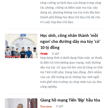
tăng cường sự lãnh đạo của Đảng trong công
tác phòng, chống và kiểm soát ma túy; xây
dựng xã, phường không ma túy trên địa bàn
thành phố Đồng Nai (Ban Chỉ đạo 03) đã chủ
trì cuộc họp Ban Chỉ đạo.
Học sinh, công nhân thành 'mồi
ngon' cho đường dây ma túy 'cỏ'
10 tỷ đồng
11 giờ
Núp bóng tinh vi dưới dạng thảo mộc và thuốc
lá điện tử trên không gian mạng, một đường
dây ma túy 'cỏ' quy mô lớn vừa bị Công an tỉnh
Hà Tĩnh triệt phá. Đáng báo động, đích nhắm
của các đối tượng lại là những học sinh ngồi
trên ghế nhà trường và công nhân tại các khu
công nghiệp.
Giang hồ mạng Tiến 'Bịp' hầu tòa
11 giờ