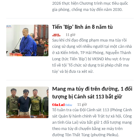
2026 thực hiện Chương trình mục tiêu quốc
gia phòng, chống ma túy đến năm 2030.
Tiến 'Bịp' lĩnh án 8 năm tù
11 giờ
Sau khi chỉ đạo đồng phạm mua ma túy rồi
cùng sử dụng với nhiều người tại một căn nhà
ở xã Kiến Minh, TP Hải Phòng, Nguyễn Thành
Long (tức Tiến 'Bịp') bị VKSND khu vực 6 truy
tố về tội 'Tổ chức sử dụng trái phép chất ma
túy' và bị đưa ra xét xử.
Mang ma túy đi trên đường, 1 đối
tượng bị Cảnh sát 113 bắt giữ
11 giờ
Tổ tuần tra của Đội Cảnh sát 113 (Phòng Cảnh
sát Quản lý hành chính về Trật tự xã hội, Công
an tỉnh Gia Lai) vừa bắt giữ 1 đối tượng mang
theo ma túy di chuyển bằng xe máy trên
đường Tôn Thất Tùng (phường Pleiku).