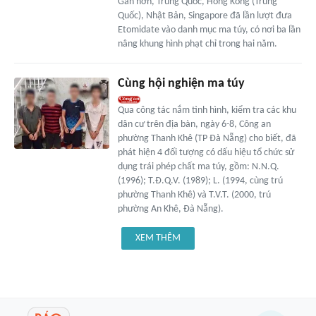
Gần hơn, Trung Quốc, Hồng Kông (Trung
Quốc), Nhật Bản, Singapore đã lần lượt đưa
Etomidate vào danh mục ma túy, có nơi ba lần
nâng khung hình phạt chỉ trong hai năm.
Cùng hội nghiện ma túy
Qua công tác nắm tình hình, kiểm tra các khu
dân cư trên địa bàn, ngày 6-8, Công an
phường Thanh Khê (TP Đà Nẵng) cho biết, đã
phát hiện 4 đối tượng có dấu hiệu tổ chức sử
dụng trái phép chất ma túy, gồm: N.N.Q.
(1996); T.Đ.Q.V. (1989); L. (1994, cùng trú
phường Thanh Khê) và T.V.T. (2000, trú
phường An Khê, Đà Nẵng).
XEM THÊM