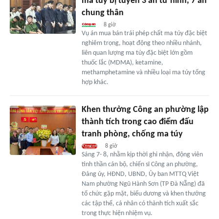
ma túy bị tuyên 3 án tử hình, 7 án
chung thân
8 giờ
Vụ án mua bán trái phép chất ma túy đặc biệt
nghiêm trọng, hoạt động theo nhiều nhánh,
liên quan lượng ma túy đặc biệt lớn gồm
thuốc lắc (MDMA), ketamine,
methamphetamine và nhiều loại ma túy tổng
hợp khác.
Khen thưởng Công an phường lập
thành tích trong cao điểm đấu
tranh phòng, chống ma túy
8 giờ
Sáng 7- 8, nhằm kịp thời ghi nhận, động viên
tinh thần cán bộ, chiến sĩ Công an phường,
Đảng ủy, HĐND, UBND, Ủy ban MTTQ Việt
Nam phường Ngũ Hành Sơn (TP Đà Nẵng) đã
tổ chức gặp mặt, biểu dương và khen thưởng
các tập thể, cá nhân có thành tích xuất sắc
trong thực hiện nhiệm vụ.