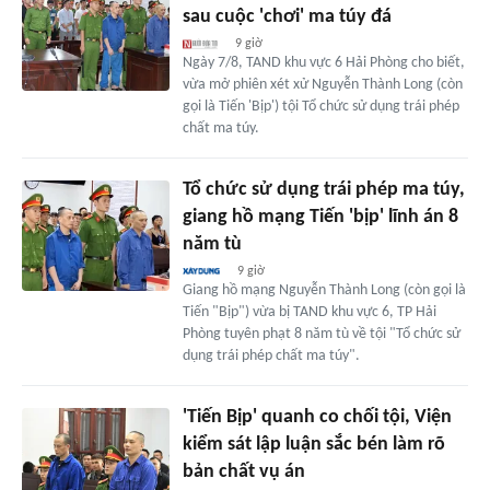
sau cuộc 'chơi' ma túy đá
9 giờ
Ngày 7/8, TAND khu vực 6 Hải Phòng cho biết,
vừa mở phiên xét xử Nguyễn Thành Long (còn
gọi là Tiến 'Bịp') tội Tổ chức sử dụng trái phép
chất ma túy.
Tổ chức sử dụng trái phép ma túy,
giang hồ mạng Tiến 'bịp' lĩnh án 8
năm tù
9 giờ
Giang hồ mạng Nguyễn Thành Long (còn gọi là
Tiến "Bịp") vừa bị TAND khu vực 6, TP Hải
Phòng tuyên phạt 8 năm tù về tội "Tổ chức sử
dụng trái phép chất ma túy".
'Tiến Bịp' quanh co chối tội, Viện
kiểm sát lập luận sắc bén làm rõ
bản chất vụ án