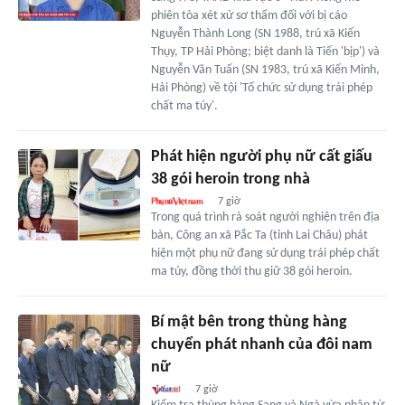
phiên tòa xét xử sơ thẩm đối với bị cáo
Nguyễn Thành Long (SN 1988, trú xã Kiến
Thụy, TP Hải Phòng; biệt danh là Tiến 'bịp') và
Nguyễn Văn Tuấn (SN 1983, trú xã Kiến Minh,
Hải Phòng) về tội 'Tổ chức sử dụng trái phép
chất ma túy'.
Phát hiện người phụ nữ cất giấu
38 gói heroin trong nhà
7 giờ
Trong quá trình rà soát người nghiện trên địa
bàn, Công an xã Pắc Ta (tỉnh Lai Châu) phát
hiện một phụ nữ đang sử dụng trái phép chất
ma túy, đồng thời thu giữ 38 gói heroin.
Bí mật bên trong thùng hàng
chuyển phát nhanh của đôi nam
nữ
7 giờ