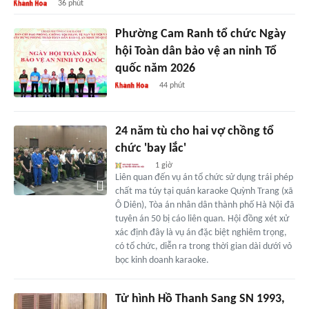
36 phút
Phường Cam Ranh tổ chức Ngày
hội Toàn dân bảo vệ an ninh Tổ
quốc năm 2026
44 phút
24 năm tù cho hai vợ chồng tổ
chức 'bay lắc'
1 giờ
Liên quan đến vụ án tổ chức sử dụng trái phép
chất ma túy tại quán karaoke Quỳnh Trang (xã
Ô Diên), Tòa án nhân dân thành phố Hà Nội đã
tuyên án 50 bị cáo liên quan. Hội đồng xét xử
xác định đây là vụ án đặc biệt nghiêm trọng,
có tổ chức, diễn ra trong thời gian dài dưới vỏ
bọc kinh doanh karaoke.
Tử hình Hồ Thanh Sang SN 1993,