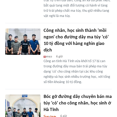
trật tự trên địa bàn, Công an xã đã phát hiện,
bắt quả tang một đối tượng có hành vi tàng
trữ trái phép chất ma túy, thu giữ nhiều tang
vật nghi là ma túy.
Công nhân, học sinh thành 'mồi
ngon' cho đường dây ma túy 'cỏ'
10 tỷ đồng với hàng nghìn giao
dịch
6 giờ
Công an tỉnh Hà Tĩnh vừa khởi tố 17 bị can
trong đường dây mua bán trái phép ma túy
dạng 'cỏ' cho công nhân tại các khu công
nghiệp và học sinh nhiều trường học, với tổng
số tiền khoảng 10 tỷ đồng.
Bóc gỡ đường dây chuyên bán ma
túy 'cỏ' cho công nhân, học sinh ở
Hà Tĩnh
6 giờ