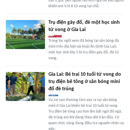
đặt ở góc bên ngoài rào lưới ngã đè vào người
khiến em V.N.K tử vong tại chỗ.
Trụ điện gãy đổ, đè một học sinh
tử vong ở Gia Lai
Trong lúc ngồi xem đá bóng tại sân bóng đá
mini trên địa bàn xã Hoài Ân (tỉnh Gia Lai),
một học sinh lớp 5 bị trụ điện gãy đổ, đè tử
vong.
Gia Lai: Bé trai 10 tuổi tử vong do
trụ điện bê tông ở sân bóng mini
đổ đè trúng
Vụ tai nạn thương tâm xảy ra tại sân bóng
mini ở Gia Lai khiến bé trai 10 tuổi tử vong.
Trụ điện bê tông cao hơn 8m bất ngờ đổ ngã,
đè trúng em khi đang theo dõi trận đấu. Cơ
quan chức năng đang điều tra nguyên nhân vụ
việc.