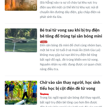
(Đà Nẵng) xảy ra sự cố cháy tại khu vực trụ
điện sau khi một cá thể khỉ từ khu vực núi di
chuyển lên đường dây điện, gây chập điện và
phát sinh tia lửa.
Bé trai tử vong sau khi bị trụ điện
bê tông đổ trúng tại sân bóng mini
Đến sân bóng đá mini để chơi cùng nhóm bạn,
một bé trai 10 tuổi ở xã Hoài Ân (tỉnh Gia Lai)
không may gặp tai nạn khi trụ điện bê tông
bất ngờ đổ ngã, đè trúng khiến em tử vong.
Nguyên nhân vụ việc đang được cơ quan chức
năng điều tra.
Chờ vào sân thay người, học sinh
tiểu học bị cột điện đè tử vong
Trong lúc ngồi ngoài sân bóng đợi thay người,
bất ngờ trụ điện bê tông cao hơn 8m được