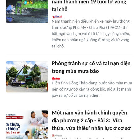
nam thanh niên 19 tuổi tử vong
tại chỗ
Nam thanh niên điều khiển xe máy lưu thông
trên đường Phú Mỹ - Châu Pha (TPHCM) thì
bất ngờ va chạm với ô tô tải chạy cùng chiều,
khiến nạn nhân ngã xuống đường và tử vong
tại chỗ.
Phòng tránh sự cố và tai nạn điện
trong mùa mưa bão
Hiện tỉnh Đồng Tháp đang bước vào mùa mưa
nên có nguy cơ xảy ra dông lốc, gió giật mạnh
gây ra sự cố và tai nạn điện.
Một năm vận hành chính quyền
địa phương 2 cấp - Bài 3: 'Vừa
thừa, vừa thiếu' nhân lực ở cơ sở