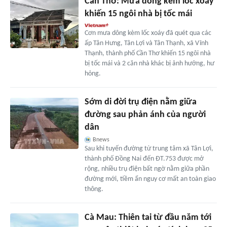
Cần Thơ: Mưa dông kèm lốc xoáy
khiến 15 ngôi nhà bị tốc mái
Cơn mưa dông kèm lốc xoáy đã quét qua các
ấp Tân Hưng, Tân Lợi và Tân Thạnh, xã Vĩnh
Thạnh, thành phố Cần Thơ khiến 15 ngôi nhà
bị tốc mái và 2 căn nhà khác bị ảnh hưởng, hư
hỏng.
Sớm di đời trụ điện nằm giữa
đường sau phản ánh của người
dân
Bnews
Sau khi tuyến đường từ trung tâm xã Tân Lợi,
thành phố Đồng Nai đến ĐT.753 được mở
rộng, nhiều trụ điện bất ngờ nằm giữa phần
đường mới, tiềm ẩn nguy cơ mất an toàn giao
thông.
Cà Mau: Thiên tai từ đầu năm tới