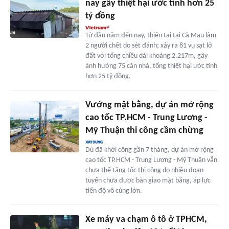
nay gây thiệt hại ước tính hơn 25
tỷ đồng
Từ đầu năm đến nay, thiên tai tại Cà Mau làm
2 người chết do sét đánh; xảy ra 81 vụ sạt lở
đất với tổng chiều dài khoảng 2.217m, gây
ảnh hưởng 75 căn nhà, tổng thiệt hại ước tính
hơn 25 tỷ đồng.
Vướng mặt bằng, dự án mở rộng
cao tốc TP.HCM - Trung Lương -
Mỹ Thuận thi công cầm chừng
Dù đã khởi công gần 7 tháng, dự án mở rộng
cao tốc TP.HCM - Trung Lương - Mỹ Thuận vẫn
chưa thể tăng tốc thi công do nhiều đoạn
tuyến chưa được bàn giao mặt bằng, áp lực
tiến độ vô cùng lớn.
Xe máy va chạm ô tô ở TPHCM,