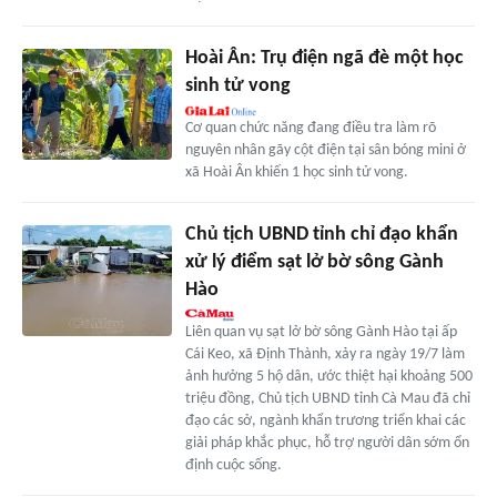
Hoài Ân: Trụ điện ngã đè một học
sinh tử vong
Cơ quan chức năng đang điều tra làm rõ
nguyên nhân gãy cột điện tại sân bóng mini ở
xã Hoài Ân khiến 1 học sinh tử vong.
Chủ tịch UBND tỉnh chỉ đạo khẩn
xử lý điểm sạt lở bờ sông Gành
Hào
Liên quan vụ sạt lở bờ sông Gành Hào tại ấp
Cái Keo, xã Định Thành, xảy ra ngày 19/7 làm
ảnh hưởng 5 hộ dân, ước thiệt hại khoảng 500
triệu đồng, Chủ tịch UBND tỉnh Cà Mau đã chỉ
đạo các sở, ngành khẩn trương triển khai các
giải pháp khắc phục, hỗ trợ người dân sớm ổn
định cuộc sống.