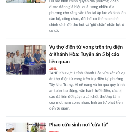
Dù mô hình chính quyền địa phương 2 cấp
được đánh giá hiệu quả, song nhiều địa
phương cho rằng vẫn tồn tại áp lực vô hình lên
cán bộ, công chức, đòi hỏi có thêm cơ chế,
chính sách để thu hút và 'giữ chân' nhân lực ở
cơ sở.
Vụ thợ điện tử vong trên trụ điện
ở Khánh Hòa: Tuyên án 5 bị cáo
liên quan
TAND Khu vực 1 tỉnh Khánh Hòa vừa xét xử vụ
án thợ điện tử vong trên trụ điện tại phường
Tây Nha Trang. Vì nể nang và bỏ qua quy trình
an toàn lao động, vận hành lưới điện, các bị
cáo đã liên đới gây ra cái chết thương tâm
của một nam công nhân, lĩnh án từ phạt tiền
đến tù giam.
Phao cứu sinh nơi 'cửa tử'