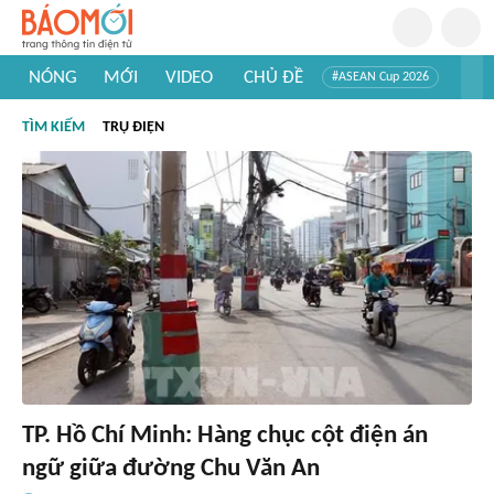
NÓNG
MỚI
VIDEO
CHỦ ĐỀ
#ASEAN Cup 2026
#Trí tuệ nhân tạo
#Mỹ - Iran
#Khám phá Việt Nam
TÌM KIẾM
TRỤ ĐIỆN
#Khám phá thế giới
TP. Hồ Chí Minh: Hàng chục cột điện án
ngữ giữa đường Chu Văn An