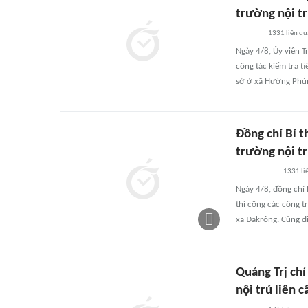
trường nội t
1331
liên q
Ngày 4/8, Ủy viên 
công tác kiểm tra t
sở ở xã Hướng Phùn
Đồng chí Bí t
trường nội tr
1331
li
Ngày 4/8, đồng chí 
thi công các công t
xã Đakrông. Cùng đi
Quảng Trị ch
nội trú liên 