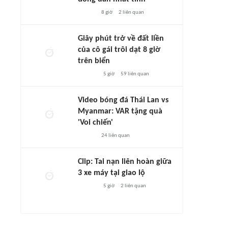
8 giờ
2
liên quan
Giây phút trở về đất liền
của cô gái trôi dạt 8 giờ
trên biển
5 giờ
59
liên quan
Video bóng đá Thái Lan vs
Myanmar: VAR tặng quà
'Voi chiến'
24
liên quan
Clip: Tai nạn liên hoàn giữa
3 xe máy tại giao lộ
5 giờ
2
liên quan