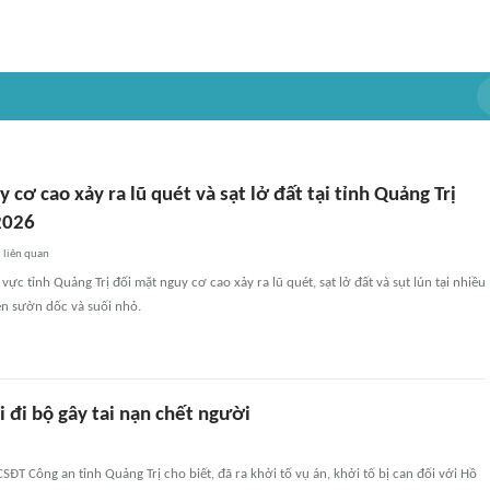
 cơ cao xảy ra lũ quét và sạt lở đất tại tỉnh Quảng Trị
2026
3
liên quan
 vực tỉnh Quảng Trị đối mặt nguy cơ cao xảy ra lũ quét, sạt lở đất và sụt lún tại nhiều
ên sườn dốc và suối nhỏ.
 đi bộ gây tai nạn chết người
SĐT Công an tỉnh Quảng Trị cho biết, đã ra khởi tố vụ án, khởi tố bị can đối với Hồ