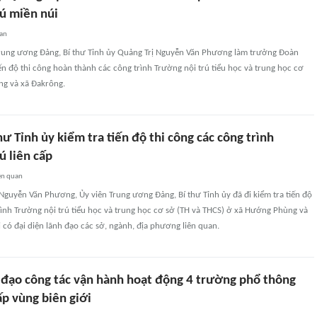
rú miền núi
uan
Trung ương Đảng, Bí thư Tỉnh ủy Quảng Trị Nguyễn Văn Phương làm trưởng Đoàn
iến độ thi công hoàn thành các công trình Trường nội trú tiểu học và trung học cơ
g và xã Đakrông.
hư Tỉnh ủy kiểm tra tiến độ thi công các công trình
ú liên cấp
ên quan
Nguyễn Văn Phương, Ủy viên Trung ương Đảng, Bí thư Tỉnh ủy đã đi kiểm tra tiến độ
rình Trường nội trú tiểu học và trung học cơ sở (TH và THCS) ở xã Hướng Phùng và
 có đại diện lãnh đạo các sở, ngành, địa phương liên quan.
ỉ đạo công tác vận hành hoạt động 4 trường phổ thông
cấp vùng biên giới