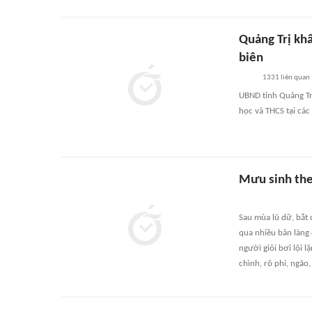
Quảng Trị kh
biên
1331
liên quan
UBND tỉnh Quảng Trị
học và THCS tại các 
Mưu sinh th
Sau mùa lũ dữ, bắt
qua nhiều bản làng 
người giỏi bơi lội l
chình, rô phi, ngão