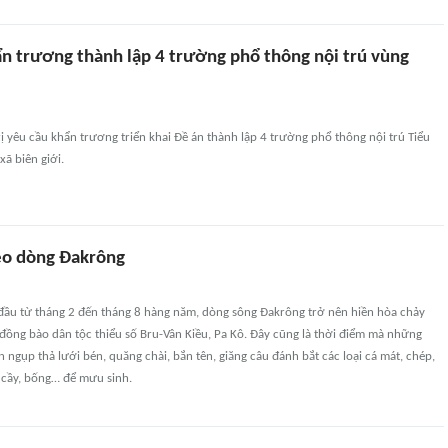
ẩn trương thành lập 4 trường phổ thông nội trú vùng
 yêu cầu khẩn trương triển khai Đề án thành lập 4 trường phổ thông nội trú Tiểu
xã biên giới.
eo dòng Đakrông
 đầu từ tháng 2 đến tháng 8 hàng năm, dòng sông Đakrông trở nên hiền hòa chảy
đồng bào dân tộc thiểu số Bru-Vân Kiều, Pa Kô. Đây cũng là thời điểm mà những
ặn ngụp thả lưới bén, quăng chài, bắn tên, giăng câu đánh bắt các loại cá mát, chép,
, cầy, bống… để mưu sinh.