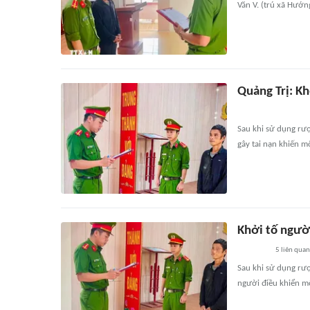
Văn V. (trú xã Hướn
Quảng Trị: Kh
Sau khi sử dụng rư
gây tai nạn khiến m
Khởi tố người
5
liên quan
Sau khi sử dụng rượ
người điều khiển mô