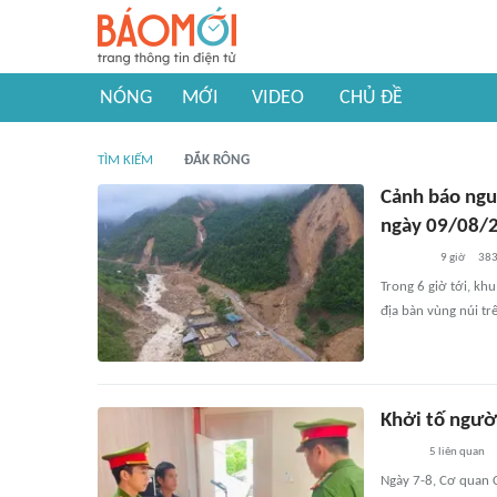
NÓNG
MỚI
VIDEO
CHỦ ĐỀ
TÌM KIẾM
ĐẮK RÔNG
Cảnh báo nguy
ngày 09/08/
9 giờ
38
Trong 6 giờ tới, khu
địa bàn vùng núi tr
Khởi tố người
5
liên quan
Ngày 7-8, Cơ quan C