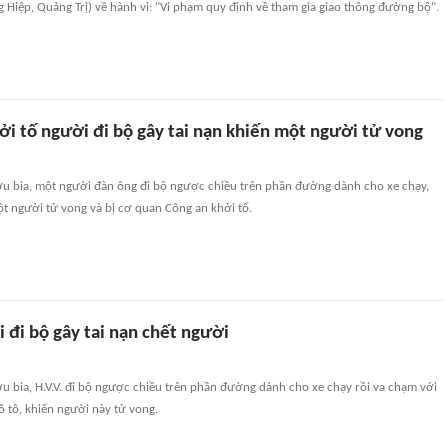
g Hiệp, Quảng Trị) về hành vi: "Vi phạm quy định về tham gia giao thông đường bộ".
ởi tố người đi bộ gây tai nạn khiến một người tử vong
ợu bia, một người đàn ông đi bộ ngược chiều trên phần đường dành cho xe chạy,
ột người tử vong và bị cơ quan Công an khởi tố.
 đi bộ gây tai nạn chết người
u bia, H.V.V. đi bộ ngược chiều trên phần đường dành cho xe chạy rồi va chạm với
 tô, khiến người này tử vong.