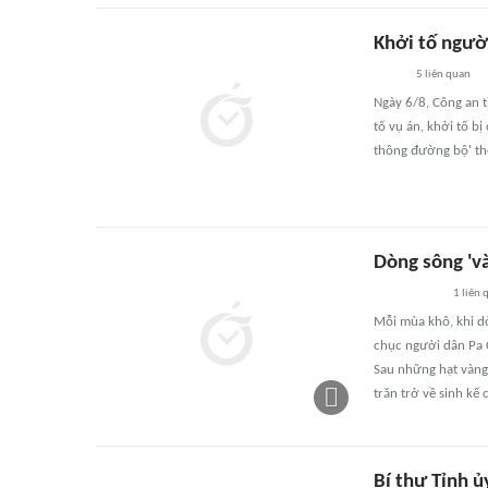
Khởi tố người
5
liên quan
Ngày 6/8, Công an t
tố vụ án, khởi tố bị
thông đường bộ' th
Dòng sông 'v
1
liên 
Mỗi mùa khô, khi dò
chục người dân Pa C
Sau những hạt vàng
trăn trở về sinh kế
Bí thư Tỉnh ủ