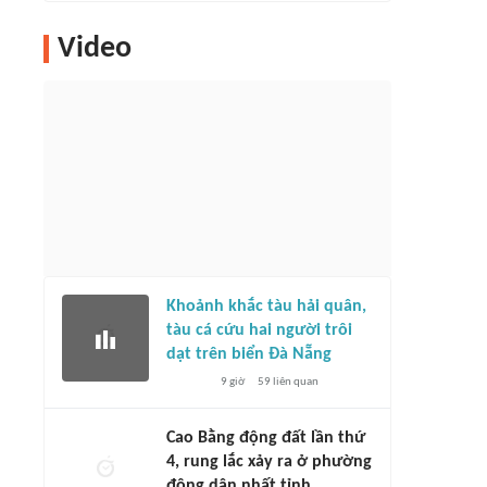
Video
Khoảnh khắc tàu hải quân,
tàu cá cứu hai người trôi
dạt trên biển Đà Nẵng
9 giờ
59
liên quan
Cao Bằng động đất lần thứ
4, rung lắc xảy ra ở phường
đông dân nhất tỉnh