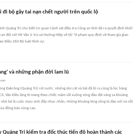
 đi bộ gây tai nạn chết người trên quốc lộ
ỉnh Quảng Trị cho biết Cơ quan Cảnh sát điều tra Công an tỉnh đã ra quyết định khởi
 can đối với Hồ Văn V. trú xã Hướng Hiệp về tội 'Vi phạm quy định về tham gia giao
eo Điều 260 Bộ luật Hình sự.
àng' và những phận đời lam lũ
quan
ng Đakrông (Quảng Trị) rút nước, những doi cát và bãi đá lộ ra cũng là lúc hàng
ô, Vân Kiều lặng lẽ mang theo chiếc mâm sắt xuống sông đào đãi vàng sa khoáng.
 nhỏ bé là cuộc mưu sinh đầy nhọc nhằn, những khoảng lòng sông bị đào xới và nỗi
 của đồng bào vùng cao.
y Quảng Trị kiểm tra đốc thúc tiến độ hoàn thành các