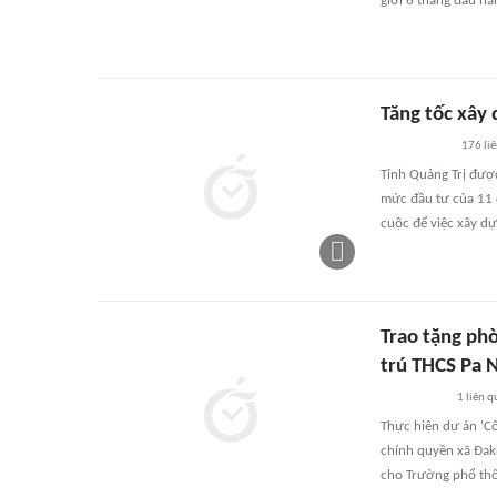
giới 6 tháng đầu n
Tăng tốc xây 
176
li
Tỉnh Quảng Trị được
mức đầu tư của 11 d
cuộc để việc xây dự
Trao tặng ph
trú THCS Pa 
1
liên q
Thực hiện dự án 'C
chính quyền xã Đakr
cho Trường phổ thô