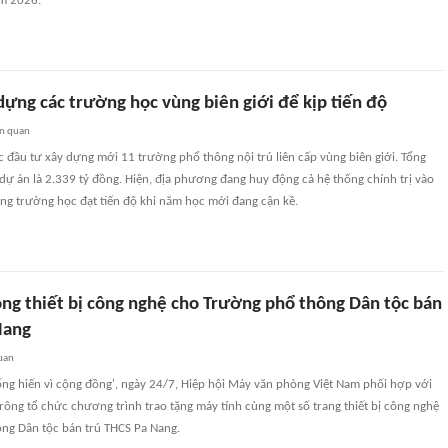
ăm 2026.
dựng các trường học vùng biên giới để kịp tiến độ
ên quan
 đầu tư xây dựng mới 11 trường phổ thông nội trú liên cấp vùng biên giới. Tổng
ự án là 2.339 tỷ đồng. Hiện, địa phương đang huy động cả hệ thống chính trị vào
ng trường học đạt tiến độ khi năm học mới đang cận kề.
òng thiết bị công nghệ cho Trường phổ thông Dân tộc bán
Nang
uan
ống hiến vì cộng đồng', ngày 24/7, Hiệp hội Máy văn phòng Việt Nam phối hợp với
ông tổ chức chương trình trao tặng máy tính cùng một số trang thiết bị công nghệ
ng Dân tộc bán trú THCS Pa Nang.