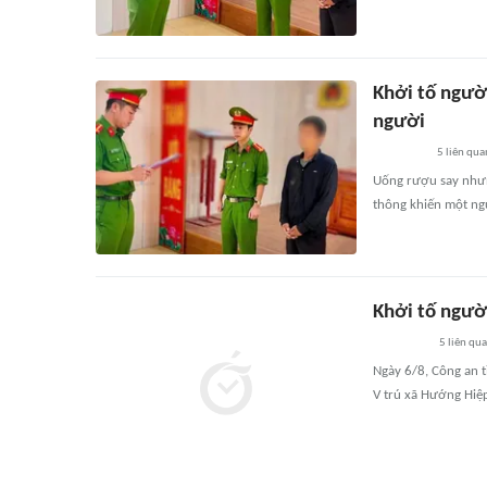
Khởi tố người
người
5
liên qua
Uống rượu say nhưng
thông khiến một ng
Khởi tố người
5
liên qu
Ngày 6/8, Công an t
V trú xã Hướng Hiệp