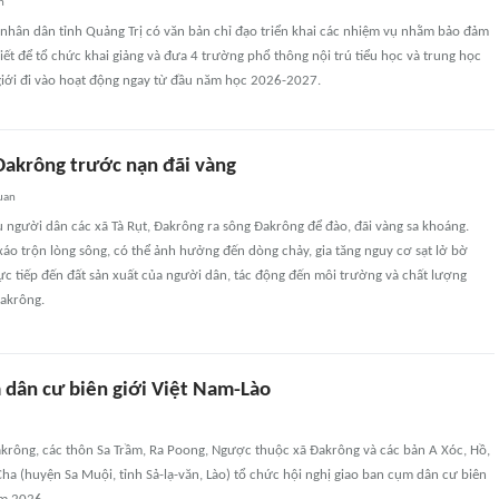
n
 nhân dân tỉnh Quảng Trị có văn bản chỉ đạo triển khai các nhiệm vụ nhằm bảo đảm
hiết để tổ chức khai giảng và đưa 4 trường phổ thông nội trú tiểu học và trung học
 giới đi vào hoạt động ngay từ đầu năm học 2026-2027.
Đakrông trước nạn đãi vàng
uan
u người dân các xã Tà Rụt, Đakrông ra sông Đakrông để đào, đãi vàng sa khoáng.
áo trộn lòng sông, có thể ảnh hưởng đến dòng chảy, gia tăng nguy cơ sạt lở bờ
c tiếp đến đất sản xuất của người dân, tác động đến môi trường và chất lượng
akrông.
 dân cư biên giới Việt Nam-Lào
akrông, các thôn Sa Trầm, Ra Poong, Ngược thuộc xã Đakrông và các bản A Xóc, Hồ,
Cha (huyện Sa Muội, tỉnh Sả-lạ-văn, Lào) tổ chức hội nghị giao ban cụm dân cư biên