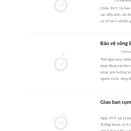
176
liên qua
Chiều 30/7, Ủy ban
các điều kiện cần t
cơ sở tại 4 xã biên
Bảo vệ sông 
1
liên q
Thời gian qua, nhiề
Hoạt động này làm x
sông, ảnh hưởng trự
nguồn nước sông Đ
Giao ban cụm
Ngày 29/7, tại xã Đ
Tà Riệp thuộc xã A 