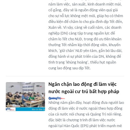
năm làm việc, sản xuất, kinh doanh miệt mài,
cố gắng, đây sẽ là nguồn động viên quý giá
cho sự nỗ lực không mệt mỏi, giúp họ có thêm
điều kiện để chăm lo cho gia đình dịp Tết đến,
Xuân về. Vì vậy, càng về cuối năm, các doanh
nghiệp (DN) càng tập trung nguồn lực để
chăm lo Tết cho NLĐ, trong đó ưu tiên khoản
thưởng Tết nhằm kịp thời động viên, khuyến
khích, 'giữ chân' NLĐ yên tâm, gắn bó lâu dài,
đồng hành vì sự phát triển của DN, không để
tình trạng 'khủng hoảng', thiếu hụt nguồn
cung lao động sau dịp Tết.
Ngăn chặn lao động đi làm việc
nước ngoài cư trú bất hợp pháp
Những năm gần đây, hoạt động đưa người lao
động đi làm việc ở nước ngoài theo hợp đồng
của cả nước nói chung và Quảng Trị nói riêng,
đặc biệt là chương trình đi làm việc nước
ngoài tại Hàn Quốc (EPS) phát triển mạnh mẽ