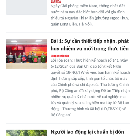
Ngày Giải phóng miền Nam, thống nhất đất
nước năm nay đặc biệt hơn đối với gia đình
thiếu tá Nguyễn Thị Miến (phường Ngọc Thụy,
quận Long Biên, Hà Nội).
Bài 1: Sự cần thiết tiếp nhận, phát
huy nhiệm vụ mới trong thực tiễn
Lời Tòa soạn: Thực hiện Kế hoạch số 141 ngày
6/12/2024 của Ban Chỉ đạo tổng kết Nghị
quyết số 18-NQ/TW về việc ban hành Kế hoạch
định hướng sắp xếp, tinh gọn tổ chức bộ máy
của Chính phủ và chỉ đạo của Thủ tướng Chính
phủ, Bộ Công an đã xây dựng Đề án 'Tiếp nhận
nhiệm vụ quản lý nhà nước về cai nghiện ma
túy và quản lý sau cai nghiện ma túy từ Bộ Lao
động - Thương binh và Xã hội (LĐ,TB&XH) về
Bộ Công an'.
Người lao động lại chuẩn bị đón