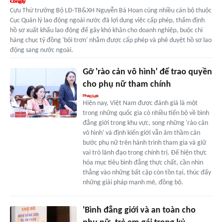
Cựu Thứ trưởng Bộ LĐ-TB&XH Nguyễn Bá Hoan cùng nhiều cán bộ thuộc
Cục Quản lý lao động ngoài nước đã lợi dụng việc cấp phép, thẩm định
hồ sơ xuất khẩu lao động để gây khó khăn cho doanh nghiệp, buộc chi
hàng chục tỷ đồng 'bôi trơn' nhằm được cấp phép và phê duyệt hồ sơ lao
động sang nước ngoài.
Gỡ 'rào cản vô hình' để trao quyền
cho phụ nữ tham chính
Hiện nay, Việt Nam được đánh giá là một
trong những quốc gia có nhiều tiến bộ về bình
đẳng giới trong khu vực, song những 'rào cản
vô hình' và định kiến giới vẫn âm thầm cản
bước phụ nữ trên hành trình tham gia và giữ
vai trò lãnh đạo trong chính trị. Để hiện thực
hóa mục tiêu bình đẳng thực chất, cần nhìn
thẳng vào những bất cập còn tồn tại, thúc đẩy
những giải pháp mạnh mẽ, đồng bộ.
'Bình đẳng giới và an toàn cho