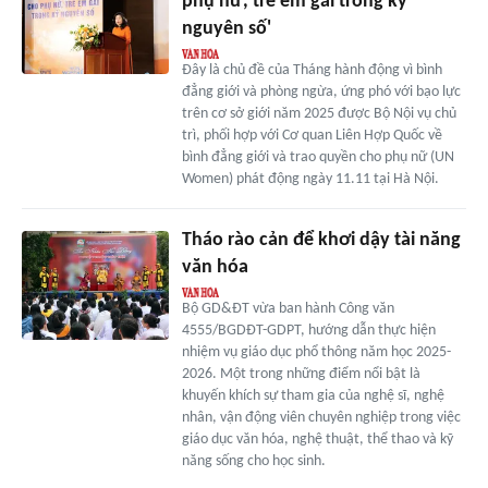
phụ nữ, trẻ em gái trong kỷ
nguyên số'
Đây là chủ đề của Tháng hành động vì bình
đẳng giới và phòng ngừa, ứng phó với bạo lực
trên cơ sở giới năm 2025 được Bộ Nội vụ chủ
trì, phối hợp với Cơ quan Liên Hợp Quốc về
bình đẳng giới và trao quyền cho phụ nữ (UN
Women) phát động ngày 11.11 tại Hà Nội.
Tháo rào cản để khơi dậy tài năng
văn hóa
Bộ GD&ĐT vừa ban hành Công văn
4555/BGDĐT-GDPT, hướng dẫn thực hiện
nhiệm vụ giáo dục phổ thông năm học 2025-
2026. Một trong những điểm nổi bật là
khuyến khích sự tham gia của nghệ sĩ, nghệ
nhân, vận động viên chuyên nghiệp trong việc
giáo dục văn hóa, nghệ thuật, thể thao và kỹ
năng sống cho học sinh.