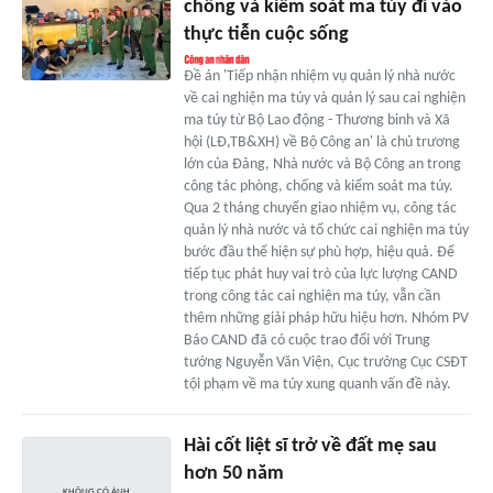
chống và kiểm soát ma túy đi vào
thực tiễn cuộc sống
Đề án 'Tiếp nhận nhiệm vụ quản lý nhà nước
về cai nghiện ma túy và quản lý sau cai nghiện
ma túy từ Bộ Lao động - Thương binh và Xã
hội (LĐ,TB&XH) về Bộ Công an' là chủ trương
lớn của Đảng, Nhà nước và Bộ Công an trong
công tác phòng, chống và kiểm soát ma túy.
Qua 2 tháng chuyển giao nhiệm vụ, công tác
quản lý nhà nước và tổ chức cai nghiện ma túy
bước đầu thể hiện sự phù hợp, hiệu quả. Để
tiếp tục phát huy vai trò của lực lượng CAND
trong công tác cai nghiện ma túy, vẫn cần
thêm những giải pháp hữu hiệu hơn. Nhóm PV
Báo CAND đã có cuộc trao đổi với Trung
tướng Nguyễn Văn Viện, Cục trưởng Cục CSĐT
tội phạm về ma túy xung quanh vấn đề này.
Hài cốt liệt sĩ trở về đất mẹ sau
hơn 50 năm