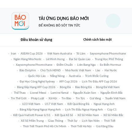
TẢI ỨNG DỤNG BÁO MỚI
ĐỂ KHÔNG BỎ SÓT TIN TỨC
Điều khoản sử dụng
Chính sách bảo mật
Iran
ASEAN Cup 2026
Việt Nam-Australia
Tô Lâm
Saysomphone Phomvihane
Ngân Hàng Nhà Nước
Lê Minh Hưng
Đại Sứ Quán Lào
Trung Học Phổ Thông
Xaysomphone Phomvihane
Điểm Chuẩn
Liên Bang Nga
Eo Biển Hormuz
Bão Dolphin
Chủ Tịch HĐND
Nhà Nước Việt Nam
Lào
Hai Nước
Quốc Hội Lào
Nắng Nóng
Australia
Trịnh Khắc Cường
Đại Học Công Nghệ Sydney
AFF Cup 2026
Lịch Thi Đấu AFF Cup 2026
Bảng Xếp Hạng AFF Cup 2026
Bóng Đá
Báo Bóng Đá
Bóng Đá Việt Nam
Thể Thao
Lionel Messi
Lamine Yamal
Nguyễn Xuân Son
Nguyễn Đình Bắc
Tin Thế Giới
Pháp Luật
Xã Hội
Tin Bão
Tin Tức
Giá Vàng
Tuyển Việt Nam
U23 Việt Nam
U17 Việt Nam
Kết Quả Bóng Đá
Ngoại Hạng Anh
Bảng Xếp Hạng Ngoại Hạng Anh
Lịch Thi Đấu Ngoại Hạng Anh
Cúp C1
Kết Quả Vietlott Power 6/55
Kết Quả Xổ Số
Xổ Số Miền Nam
Xổ Số Miền Bắc
Xổ Số Miền Trung
Giao Thông
Thời Sự
Lịch Vạn Niên
Thời Tiết
Thời Tiết Thành Phố Hồ Chí Minh
Thời Tiết Hà Nội
Giá Xăng Dầu