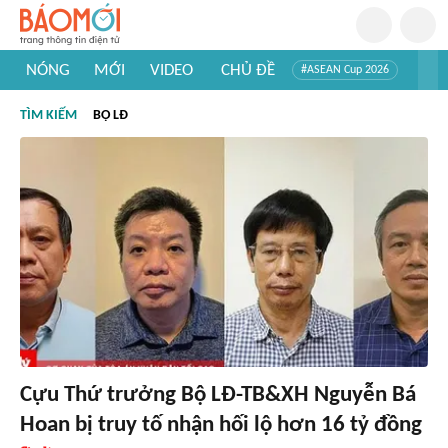
NÓNG
MỚI
VIDEO
CHỦ ĐỀ
#ASEAN Cup 2026
#Tuyển sinh đại học 2026
#Trí tuệ nhân tạo
#Mỹ - Iran
TÌM KIẾM
BỘ LĐ
#Khám phá Việt Nam
#Khám phá thế giới
Cựu Thứ trưởng Bộ LĐ-TB&XH Nguyễn Bá
Hoan bị truy tố nhận hối lộ hơn 16 tỷ đồng