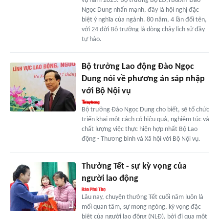
vụ năm 2025. Bộ trưởng Bộ LĐ,TB&XH Đào
Ngọc Dung nhấn mạnh, đây là hội nghị đặc
biệt ý nghĩa của ngành. 80 năm, 4 lần đổi tên,
với 24 đời Bộ trưởng là dòng chảy lịch sử đầy
tự hào.
Bộ trưởng Lao động Đào Ngọc
Dung nói về phương án sáp nhập
với Bộ Nội vụ
Bộ trưởng Đào Ngọc Dung cho biết, sẽ tổ chức
triển khai một cách có hiệu quả, nghiêm túc và
chất lượng việc thực hiện hợp nhất Bộ Lao
động - Thương binh và Xã hội với Bộ Nội vụ.
Thưởng Tết - sự kỳ vọng của
người lao động
Lâu nay, chuyện thưởng Tết cuối năm luôn là
mối quan tâm, sự mong ngóng, kỳ vọng đặc
biệt của người lao động (NLĐ), bởi đi qua một