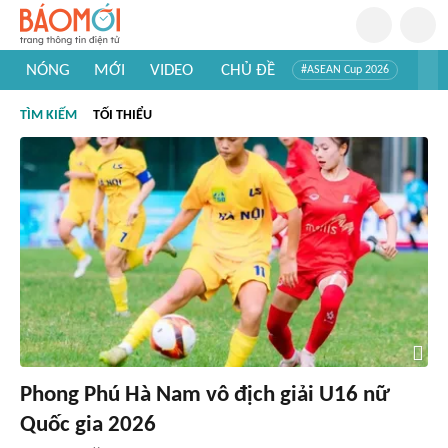
NÓNG
MỚI
VIDEO
CHỦ ĐỀ
#ASEAN Cup 2026
#Trí tuệ nhân tạo
#Mỹ - Iran
#Khám phá Việt Nam
TÌM KIẾM
TỐI THIỂU
#Khám phá thế giới
Phong Phú Hà Nam vô địch giải U16 nữ
Quốc gia 2026