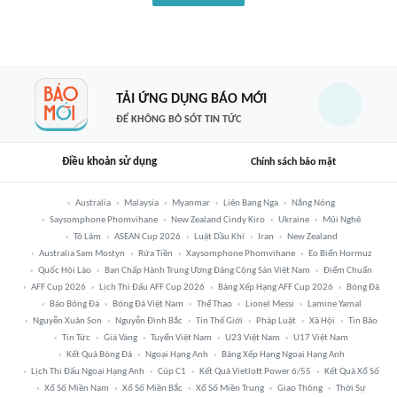
TẢI ỨNG DỤNG BÁO MỚI
ĐỂ KHÔNG BỎ SÓT TIN TỨC
Điều khoản sử dụng
Chính sách bảo mật
Australia
Malaysia
Myanmar
Liên Bang Nga
Nắng Nóng
Saysomphone Phomvihane
New Zealand Cindy Kiro
Ukraine
Mũi Nghê
Tô Lâm
ASEAN Cup 2026
Luật Dầu Khí
Iran
New Zealand
Australia Sam Mostyn
Rửa Tiền
Xaysomphone Phomvihane
Eo Biển Hormuz
Quốc Hội Lào
Ban Chấp Hành Trung Ương Đảng Cộng Sản Việt Nam
Điểm Chuẩn
AFF Cup 2026
Lịch Thi Đấu AFF Cup 2026
Bảng Xếp Hạng AFF Cup 2026
Bóng Đá
Báo Bóng Đá
Bóng Đá Việt Nam
Thể Thao
Lionel Messi
Lamine Yamal
Nguyễn Xuân Son
Nguyễn Đình Bắc
Tin Thế Giới
Pháp Luật
Xã Hội
Tin Bão
Tin Tức
Giá Vàng
Tuyển Việt Nam
U23 Việt Nam
U17 Việt Nam
Kết Quả Bóng Đá
Ngoại Hạng Anh
Bảng Xếp Hạng Ngoại Hạng Anh
Lịch Thi Đấu Ngoại Hạng Anh
Cúp C1
Kết Quả Vietlott Power 6/55
Kết Quả Xổ Số
Xổ Số Miền Nam
Xổ Số Miền Bắc
Xổ Số Miền Trung
Giao Thông
Thời Sự