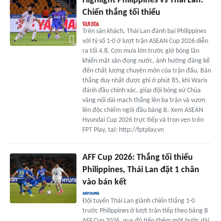
Highlight Philippines vs Thái Lan:
Chiến thắng tối thiểu
Trên sân khách, Thái Lan đánh bại Philippines
với tỷ số 1-0 ở lượt trận ASEAN Cup 2026 diễn
ra tối 4.8. Cơn mưa lớn trước giờ bóng lăn
khiến mặt sân đọng nước, ảnh hưởng đáng kể
đến chất lượng chuyên môn của trận đấu. Bàn
thắng duy nhất được ghi ở phút 85, khi Waris
đánh đầu chính xác, giúp đội bóng xứ Chùa
vàng nối dài mạch thắng lên ba trận và vươn
lên độc chiếm ngôi đầu bảng B. Xem ASEAN
Hyundai Cup 2026 trực tiếp và trọn vẹn trên
FPT Play, tại: http://fptplay.vn
AFF Cup 2026: Thắng tối thiểu
Philippines, Thái Lan đặt 1 chân
vào bán kết
Đội tuyển Thái Lan giành chiến thắng 1-0
trước Philippines ở lượt trận tiếp theo bảng B
AFF Cup 2026, qua đó tiến thêm một bước dài