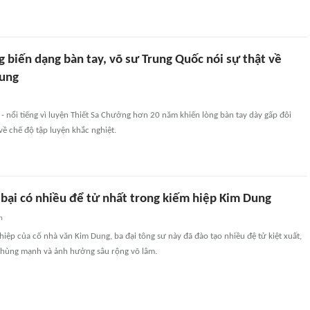
 biến dạng bàn tay, võ sư Trung Quốc nói sự thật về
Dung
- nổi tiếng vì luyện Thiết Sa Chưởng hơn 20 năm khiến lòng bàn tay dày gấp đôi
 về chế độ tập luyện khắc nghiệt.
 bại có nhiều để tử nhất trong kiếm hiệp Kim Dung
n
 hiệp của cố nhà văn Kim Dung, ba đại tông sư này đã đào tạo nhiều đệ tử kiệt xuất,
hùng mạnh và ảnh hưởng sâu rộng võ lâm.