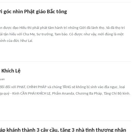
i góc nhìn Phật giáo Bắc tông
n được đạo Hiếu thì phải phát tâm hành trì những Giới đã lãnh thọ. Và đã thọ trì
phải tận hiếu với Cha Mẹ, Sư trưởng, Tam bảo. Có được như vậy, mới đúng là một
hính của đức Như Lai.
 Khích Lệ
quan
t đối đối với PHẬT, CHÍNH PHÁP và chúng TĂNG sẽ không bị sinh vào địa ngục, loại
ngạ quỷ - Kinh CẦN PHẢI KHÍCH LỆ, Phẩm Ananda, Chương Ba Pháp, Tăng Chi Bộ kinh.
áp khánh thành 3 cây cầu, tặng 3 nhà tình thương nhân