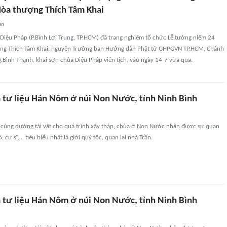
Hòa thượng Thích Tâm Khai
an
Diệu Pháp (P.Bình Lợi Trung, TP.HCM) đã trang nghiêm tổ chức Lễ tưởng niệm 24
ng Thích Tâm Khai, nguyên Trưởng ban Hướng dẫn Phật tử GHPGVN TP.HCM, Chánh
Q.Bình Thạnh, khai sơn chùa Diệu Pháp viên tịch, vào ngày 14-7 vừa qua.
a tư liệu Hán Nôm ở núi Non Nước, tỉnh Ninh Bình
 cúng dường tài vật cho quá trình xây tháp, chùa ở Non Nước nhận được sự quan
 cư sĩ,... tiêu biểu nhất là giới quý tộc, quan lại nhà Trần.
a tư liệu Hán Nôm ở núi Non Nước, tỉnh Ninh Bình