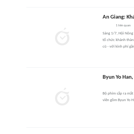
An Giang: Kh
1
liên quan
Sáng 1/7, Hội Nông 
tổ chức khánh thàn
cũ - với kinh phí gầ
Byun Yo Han,
Bộ phim sắp ra mắt 
viên gồm Byun Yo H