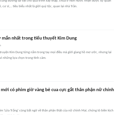
 cúng dường tài vật cho quá trình xây tháp, chùa ở Non Nước nhận được sự quan
 cư sĩ,... tiêu biểu nhất là giới quý tộc, quan lại nhà Trần.
 mắn nhất trong tiểu thuyết Kim Dung
n
 truyện Kim Dung từng nắm trong tay mọi điều mà giới giang hồ mơ ước, nhưng lại
 vì những lựa chọn trong tình cảm.
 mới có phim giờ vàng bẻ cua cực gắt thân phận nữ chính
m 'Lửa Trắng' cũng bất ngờ về thân phận thật của nữ chính Mai, chứng tỏ biên kịch