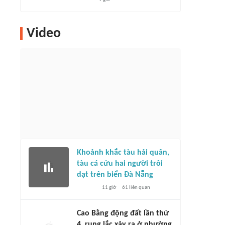
Video
Khoảnh khắc tàu hải quân,
tàu cá cứu hai người trôi
dạt trên biển Đà Nẵng
11 giờ
61
liên quan
Cao Bằng động đất lần thứ
4, rung lắc xảy ra ở phường