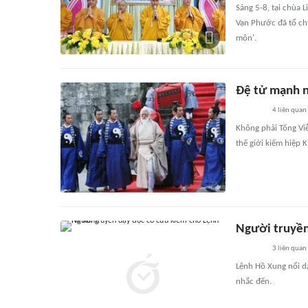
Sáng 5-8, tại chùa 
Vạn Phước đã tổ chứ
môn'.
Đệ tử mạnh n
4
liên quan
Không phải Tống Vi
thế giới kiếm hiệp 
Người truyền
3
liên quan
Lệnh Hồ Xung nổi d
nhắc đến.