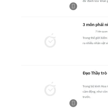
đã 'đánh lừa' khán 
3 môn phái n
7
liên quan
Trong thế giới kiếm
ra nhiều nhân vật v
Đạo Thầy trò
Trong bộ kinh Hoa n
cảm động, như còn 
trước.