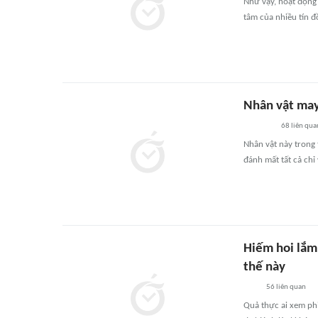
Như vậy, hoạt động
tâm của nhiều tín đồ,
Nhân vật may
68
liên qua
Nhân vật này trong
đánh mất tất cả chỉ
Hiếm hoi lắm
thế này
56
liên quan
Quả thực ai xem phi