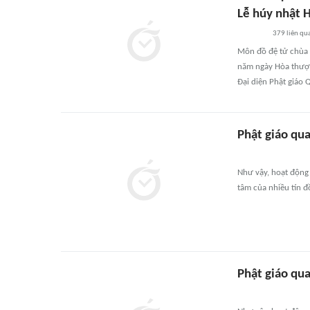
Lễ húy nhật 
379
liên qu
Môn đồ đệ tử chùa 
năm ngày Hòa thượ
Đại diện Phật giáo 
Phật giáo qu
Như vậy, hoạt động
tâm của nhiều tín đồ,
Phật giáo qu