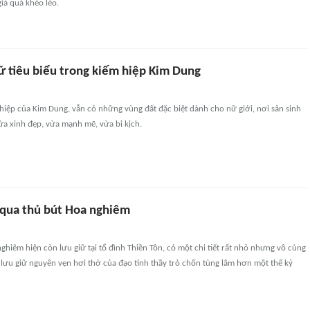
giả quá khéo léo.
ữ tiêu biểu trong kiếm hiệp Kim Dung
 hiệp của Kim Dung, vẫn có những vùng đất đặc biệt dành cho nữ giới, nơi sản sinh
ừa xinh đẹp, vừa mạnh mẽ, vừa bi kịch.
 qua thủ bút Hoa nghiêm
ghiêm hiện còn lưu giữ tại tổ đình Thiền Tôn, có một chi tiết rất nhỏ nhưng vô cùng
lưu giữ nguyên vẹn hơi thở của đạo tình thầy trò chốn tùng lâm hơn một thế kỷ