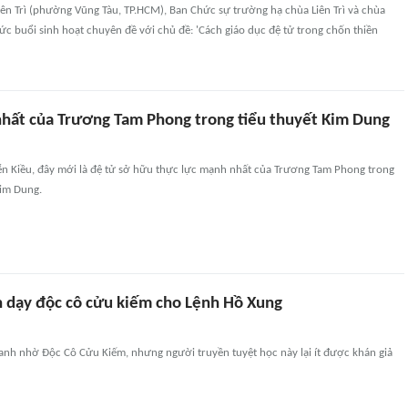
Liên Trì (phường Vũng Tàu, TP.HCM), Ban Chức sự trường hạ chùa Liên Trì và chùa
c buổi sinh hoạt chuyên đề với chủ đề: 'Cách giáo dục đệ tử trong chốn thiền
hất của Trương Tam Phong trong tiểu thuyết Kim Dung
ễn Kiều, đây mới là đệ tử sở hữu thực lực mạnh nhất của Trương Tam Phong trong
Kim Dung.
 dạy độc cô cửu kiếm cho Lệnh Hồ Xung
anh nhờ Độc Cô Cửu Kiếm, nhưng người truyền tuyệt học này lại ít được khán giả