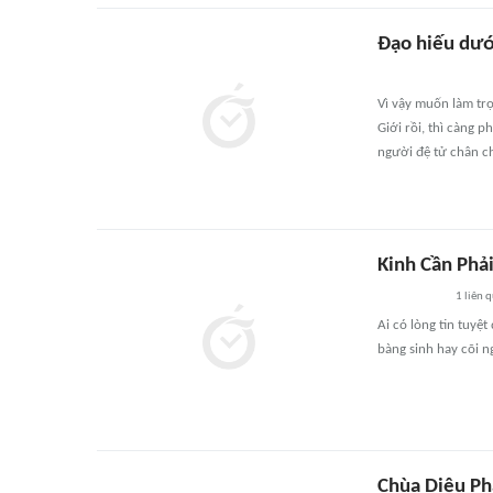
Đạo hiếu dướ
Vì vậy muốn làm trọ
Giới rồi, thì càng 
người đệ tử chân c
Kinh Cần Phải
1
liên 
Ai có lòng tin tuyệ
bàng sinh hay cõi 
Chùa Diệu Ph