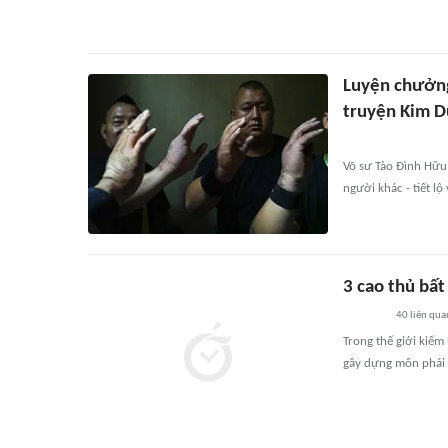
Luyện chưởng
truyện Kim 
Võ sư Tào Đình Hữu 
người khác - tiết lộ
3 cao thủ bất
40
liên qua
Trong thế giới kiếm
gây dựng môn phái 