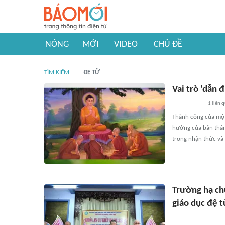
NÓNG
MỚI
VIDEO
CHỦ ĐỀ
TÌM KIẾM
ĐỆ TỬ
Vai trò 'dẫn 
1
liên 
Thành công của mộ
hưởng của bản thân
trong nhận thức và 
Trường hạ ch
giáo dục đệ 