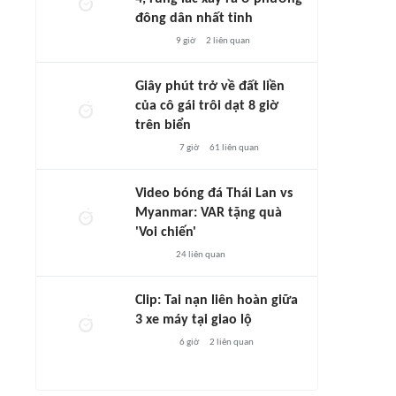
đông dân nhất tỉnh
9 giờ
2
liên quan
Giây phút trở về đất liền
của cô gái trôi dạt 8 giờ
trên biển
7 giờ
61
liên quan
Video bóng đá Thái Lan vs
Myanmar: VAR tặng quà
'Voi chiến'
24
liên quan
Clip: Tai nạn liên hoàn giữa
3 xe máy tại giao lộ
6 giờ
2
liên quan