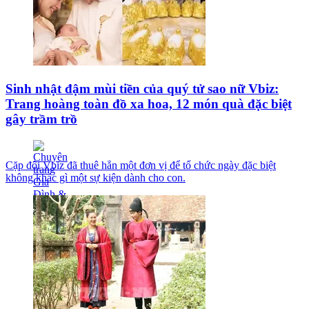
Sinh nhật đậm mùi tiền của quý tử sao nữ Vbiz:
Trang hoàng toàn đồ xa hoa, 12 món quà đặc biệt
gây trầm trồ
Cặp đôi Vbiz đã thuê hẳn một đơn vị để tổ chức ngày đặc biệt
không khác gì một sự kiện dành cho con.