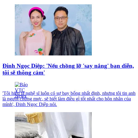
Đinh Ngọc Diệp: 'Nếu chồng lỡ 'say nắng' bạn diễn,
tôi sẽ thông cảm'
'Tôi hiểu là nghệ sĩ luôn có sự bay bổng nhất định, nhưng tôi tin anh
là người chừng mực, sẽ biết làm điều gì tốt nhất cho hôn nhân của
mình', Đinh Ngọc Diệp nói.