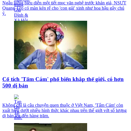
Ngẫu hứng biểu diễn một tiết mục văn nghệ trước khán giả, NSƯT
Quang Tèo có màn kén rể cho 'con gái' xinh như hoa hậu gây chú
ý.
Cổ tích 'Tấm Cám' phổ biến khắp thế giới, có hơn
500 dị bản
Không chỉ là câu chuyện quen thuộc ở Việt Nam, 'Tấm Cám' còn
xuất hiện dưới nhiều hình thức khác nhau trên thế giới với số lượng
dị bản lên đến hàng trăm.