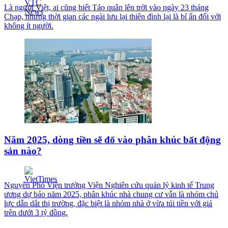
Là người Việt, ai cũng biết Táo quân lên trời vào ngày 23 tháng
Chạp, nhưng thời gian các ngài lưu lại thiên đình lại là bí ẩn đối với
không ít người.
Năm 2025, dòng tiền sẽ đổ vào phân khúc bất động
sản nào?
Nguyên Phó Viện trưởng Viện Nghiên cứu quản lý kinh tế Trung
ương dự báo năm 2025, phân khúc nhà chung cư vẫn là nhóm chủ
lực dẫn dắt thị trường, đặc biệt là nhóm nhà ở vừa túi tiền với giá
trên dưới 3 tỷ đồng.