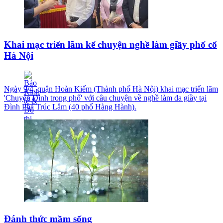
Khai mạc triển lãm kể chuyện nghề làm giầy phố cổ
Hà Nội
Ngày 9/4, quận Hoàn Kiếm (Thành phố Hà Nội) khai mạc triển lãm
'Chuyện Đình trong phố' với câu chuyện về nghề làm da giầy tại
Đình Phả Trúc Lâm (40 phố Hàng Hành).
Đánh thức mầm sống