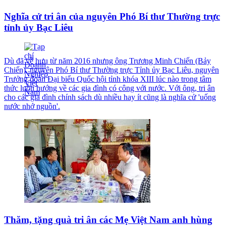
Nghĩa cử tri ân của nguyên Phó Bí thư Thường trực
tỉnh ủy Bạc Liêu
Dù đã về hưu từ năm 2016 nhưng ông Trương Minh Chiến (Bảy
Chiến), nguyên Phó Bí thư Thường trực Tỉnh ủy Bạc Liêu, nguyên
Trưởng đoàn Đại biểu Quốc hội tỉnh khóa XIII lúc nào trong tâm
thức luôn hướng về các gia đình có công với nước. Với ông, tri ân
cho các gia đình chính sách dù nhiều hay ít cũng là nghĩa cử 'uống
nước nhớ nguồn'.
Thăm, tặng quà tri ân các Mẹ Việt Nam anh hùng