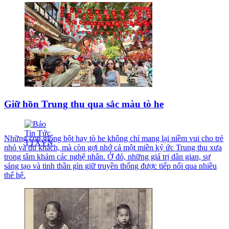
Giữ hồn Trung thu qua sắc màu tò he
Những con giống bột hay tò he không chỉ mang lại niềm vui cho trẻ
nhỏ và du khách, mà còn gợi nhớ cả một miền ký ức Trung thu xưa
trong tâm khảm các nghệ nhân. Ở đó, những giá trị dân gian, sự
sáng tạo và tinh thần gìn giữ truyền thống được tiếp nối qua nhiều
thế hệ.