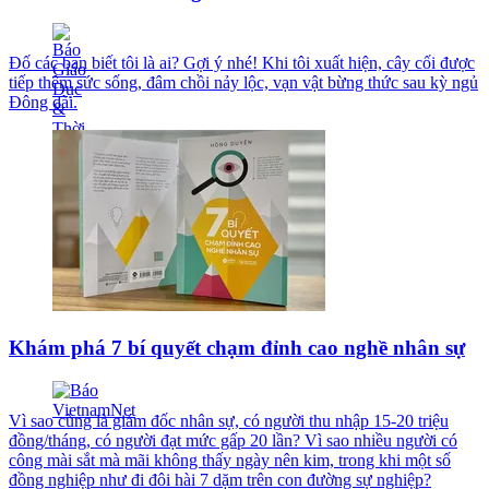
Đố các bạn biết tôi là ai? Gợi ý nhé! Khi tôi xuất hiện, cây cối được
tiếp thêm sức sống, đâm chồi nảy lộc, vạn vật bừng thức sau kỳ ngủ
Đông dài.
Khám phá 7 bí quyết chạm đỉnh cao nghề nhân sự
Vì sao cùng là giám đốc nhân sự, có người thu nhập 15-20 triệu
đồng/tháng, có người đạt mức gấp 20 lần? Vì sao nhiều người có
công mài sắt mà mãi không thấy ngày nên kim, trong khi một số
đồng nghiệp như đi đôi hài 7 dặm trên con đường sự nghiệp?