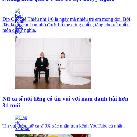
Dịp Quốc tế Thiếu nhi 1/6 là ngày mà nhiều trẻ em mong đợi. Bởi
đây là dịp các bạn nhỏ được bố mẹ cưng chiều, tặng cho rất nhiều
món quà ý nghĩa.
Nữ ca sĩ nổi tiếng có tin vui với nam danh hài hơn
31 tuổi
Tin vui được nữ ca sĩ 9X xác nhận trên kênh YouTube cá nhân.