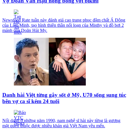
Vợ Đoàn Văn Hậu nóng bỏng với bikini
Newsfeed Rate tuần này đánh giá cao trang phục đậm chất Á Đông
của Lâm Minh, tạo hình thiên thần nổi loạn của Misthy và đồ bơi 2
mảnh của Doãn Hải My.
Danh hài Việt từng gây sốt ở Mỹ, U70 sống sung túc
bên vợ ca sĩ kém 24 tuổi
Nổi danh ở những năm 1990, nam nghệ sĩ hài này từng là gương
mặt quen thuộc được nhiều khán giả Việt Nam yêu mến.