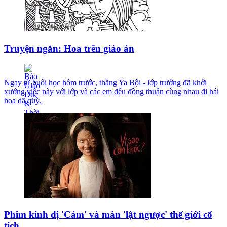
Truyện ngắn: Hoa trên giáo án
Ngay từ buổi học hôm trước, thằng Ya Bội - lớp trưởng đã khởi
xướng việc này với lớp và các em đều đồng thuận cùng nhau đi hái
hoa dã quỳ.
Phim kinh dị 'Cám' và màn 'lật ngược' thế giới cổ
tích