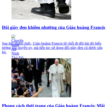
Đôi giày đen khiêm nhường của Giáo hoàng Francis
Sau khi nhậm chức, Giáo hoàng Francis từ chối đi đôi hài đỏ biểu
tượng cho quyền uy, mà tiếp tục sử dụng đôi giày đen cũ được sửa
lại.
Phong cách thời trang của Giáo hoàng Francis: Mãi