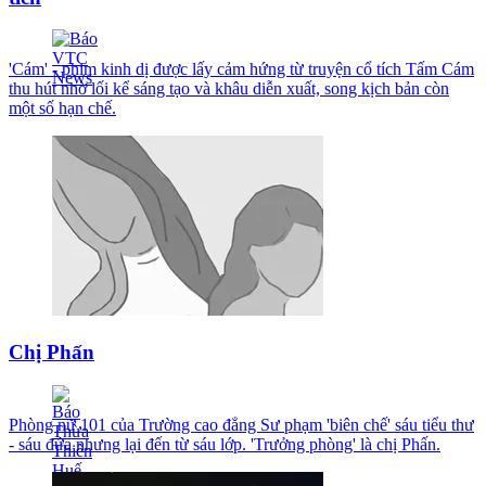
'Cám' - phim kinh dị được lấy cảm hứng từ truyện cổ tích Tấm Cám
thu hút nhờ lối kể sáng tạo và khâu diễn xuất, song kịch bản còn
một số hạn chế.
Chị Phấn
Phòng nữ 101 của Trường cao đẳng Sư phạm 'biên chế' sáu tiểu thư
- sáu đứa nhưng lại đến từ sáu lớp. 'Trưởng phòng' là chị Phấn.