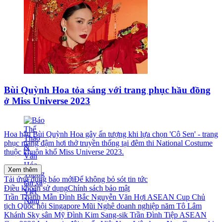
Bùi Quỳnh Hoa tỏa sáng với trang phục hầu đồng
ở Miss Universe 2023
Hoa hậu Bùi Quỳnh Hoa gây ấn tượng khi lựa chọn 'Cô Sen' - trang
phục mang đậm hơi thở truyền thống tại đêm thi National Costume
thuộc khuôn khổ Miss Universe 2023.
Xem thêm
Tải ứng dụng báo mới
Để không bỏ sót tin tức
Điều khoản sử dụng
Chính sách bảo mật
Trần Thanh Mẫn
Đình Bắc
Nguyễn Văn Hợi
ASEAN Cup
Chủ
tịch Quốc hội
Singapore
Mũi Nghê
doanh nghiệp
năm
Tô Lâm
Khánh Sky
sân Mỹ Đình
Kim Sang-sik
Trần Đình Tiệp
ASEAN