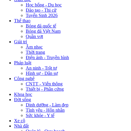
Học bổng - Du học
Đào tạo - Thi cử
Tuyển Sinh 2026
Thể thao
Bóng đá quốc tế
Bóng đá Việt Nam
Quần vợt
Giải trí
Âm nhạc
Thời trang
Điện ảnh - Truyền hình
Pháp luật
An ninh - Trật tự
Hình sự - Dân sự
Công nghệ
CNTT - Viễn thông
Thiết bị - Phần cứng
Khoa học
Đời sống
Dinh dưỡng - Làm đẹp
Tình yêu - Hôn nhân
Sức khỏe - Y tế
Xe cộ
Nhà đất