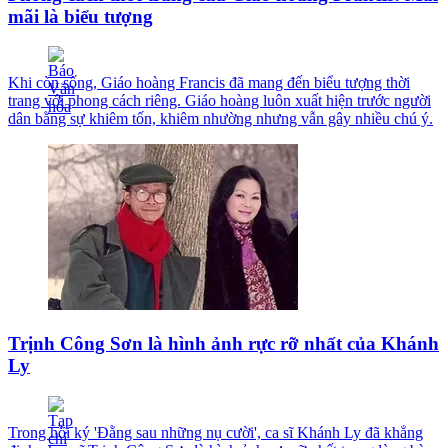
mãi là biểu tượng
Khi còn sống, Giáo hoàng Francis đã mang đến biểu tượng thời
trang với phong cách riêng. Giáo hoàng luôn xuất hiện trước người
dân bằng sự khiêm tốn, khiêm nhường nhưng vẫn gây nhiều chú ý.
Trịnh Công Sơn là hình ảnh rực rỡ nhất của Khánh
Ly
Trong hồi ký 'Đằng sau những nụ cười', ca sĩ Khánh Ly đã khẳng