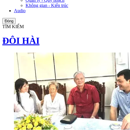
Quản lý - Quy hoạch
Không gian - Kiến trúc
Audio
Đóng
TÌM KIẾM
ĐÔI HÀI