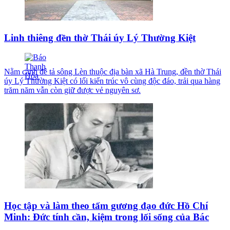
Linh thiêng đền thờ Thái úy Lý Thường Kiệt
Nằm cạnh đê tả sông Lèn thuộc địa bàn xã Hà Trung, đền thờ Thái
úy Lý Thường Kiệt có lối kiến trúc vô cùng độc đáo, trải qua hàng
trăm năm vẫn còn giữ được vẻ nguyên sơ.
Học tập và làm theo tấm gương đạo đức Hồ Chí
Minh: Đức tính cần, kiệm trong lối sống của Bác