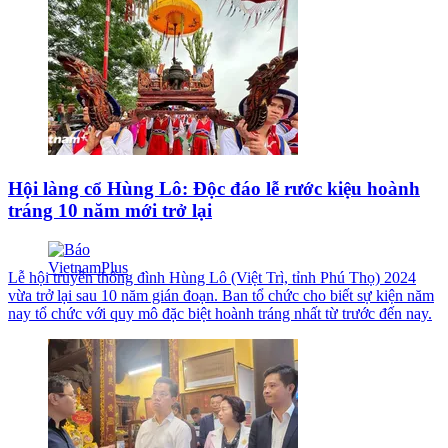
Hội làng cổ Hùng Lô: Độc đáo lễ rước kiệu hoành
tráng 10 năm mới trở lại
Lễ hội truyền thống đình Hùng Lô (Việt Trì, tỉnh Phú Thọ) 2024
vừa trở lại sau 10 năm gián đoạn. Ban tổ chức cho biết sự kiện năm
nay tổ chức với quy mô đặc biệt hoành tráng nhất từ trước đến nay.