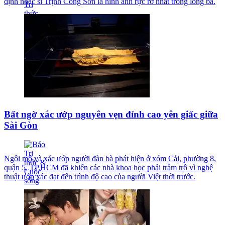
định nhạc sĩ Trịnh Công Sơn là hình ảnh rực rỡ nhất trong lòng bà.
Bất ngờ xác ướp nguyên vẹn đỉnh cao yên giấc giữa
Sài Gòn
Ngôi mộ và xác ướp người đàn bà phát hiện ở xóm Cải, phường 8,
quận 5, TP.HCM đã khiến các nhà khoa học phải trầm trồ vì nghệ
thuật ướp xác đạt đến trình độ cao của người Việt thời trước.