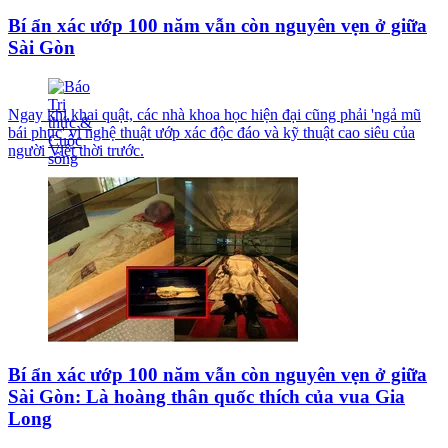
Bí ẩn xác ướp 100 năm vẫn còn nguyên vẹn ở giữa
Sài Gòn
Ngay khi khai quật, các nhà khoa học hiện đại cũng phải 'ngả mũ
bái phục' vì nghệ thuật ướp xác độc đáo và kỹ thuật cao siêu của
người Việt thời trước.
Bí ẩn xác ướp 100 năm vẫn còn nguyên vẹn ở giữa
Sài Gòn: Là hoàng thân quốc thích của vua Gia
Long