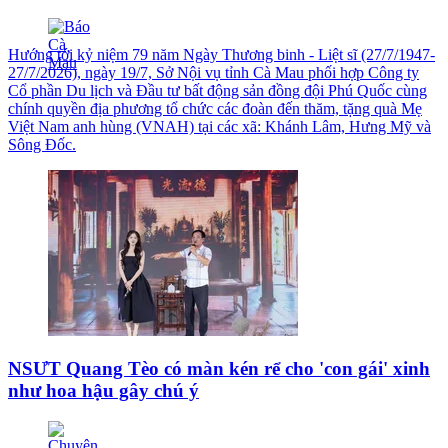
Hướng tới kỷ niệm 79 năm Ngày Thương binh - Liệt sĩ (27/7/1947-
27/7/2026), ngày 19/7, Sở Nội vụ tỉnh Cà Mau phối hợp Công ty
Cổ phần Du lịch và Đầu tư bất động sản đồng đội Phú Quốc cùng
chính quyền địa phương tổ chức các đoàn đến thăm, tặng quà Mẹ
Việt Nam anh hùng (VNAH) tại các xã: Khánh Lâm, Hưng Mỹ và
Sông Đốc.
NSƯT Quang Tèo có màn kén rể cho 'con gái' xinh
như hoa hậu gây chú ý