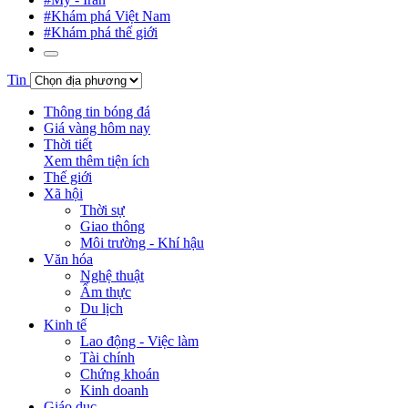
#Khám phá Việt Nam
#Khám phá thế giới
Tin
Thông tin bóng đá
Giá vàng hôm nay
Thời tiết
Xem thêm tiện ích
Thế giới
Xã hội
Thời sự
Giao thông
Môi trường - Khí hậu
Văn hóa
Nghệ thuật
Ẩm thực
Du lịch
Kinh tế
Lao động - Việc làm
Tài chính
Chứng khoán
Kinh doanh
Giáo dục