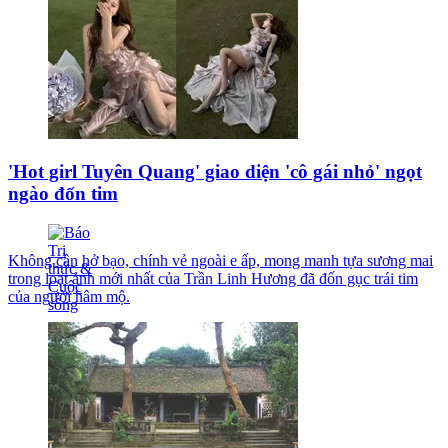
'Hot girl Tuyên Quang' giao diện 'cô gái nhỏ' ngọt
ngào đốn tim
Không cần hở bạo, chính vẻ ngoài e ấp, mong manh tựa sương mai
trong loạt ảnh mới nhất của Trần Linh Hương đã đốn gục trái tim
của người hâm mộ.