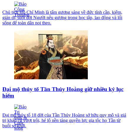
Chủ tịch Hồ Chí Minh là tấm gương sáng về đức tính cần, kiệm,
giản dị; suốt đời Người nêu gương trong học tập, lao động và lối
sống để toàn dân noi theo.
Đại mộ thủy tổ Tần Thủy Hoàng giữ nhiều kỷ lục
hiếm
Đại mộ thủy tổ 18 đời của Tần Thủy Hoàng sở hữu quy mô và giá
trị khảo cổ vượt trội, hé lộ nền tảng quyền lực gia tộc họ Tần từ
buổi sơ khai.