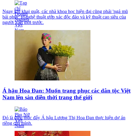
Ngay khi khai quật, các nhà khoa học hiện đại cũng phải 'ngả mũ
bái phục' vì nghệ thuật ướp xác độc đáo và kỹ thuật cao siêu của
người Việt thời trước.
Á hậu Hoa Đan: Muốn trang phục các dân tộc Việt
Nam lên sàn diễn thời trang thế giới
Đó là điều thúc đẩy Á hậu Lương Thị Hoa Đan thực hiện dự án
riêng của mình.