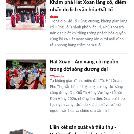
Khám phá Hát Xoan làng cổ, điểm
nhấn du lịch văn hóa Đất Tổ
Trong dịp Giỗ Tổ Hùng Vương, không gian làng
cổ Hùng Lô (Thành phố Việt Trì, Phú Thọ) trở
nên đặc biệt khi tiếng trống phách hòa quyện
cùng lời ca Hát Xoan vang lên dưới mái đình
rêu phong hàng trăm năm tuổi.
Hát Xoan - Âm vang cội nguồn
trong đời sống đương đại
Từ không gian đình, miếu đất Tổ, Hát Xoan
Phú Thọ vẫn bền bỉ hiện diện trong đời sống
cộng đồng. Dịp Giỗ Tổ Hùng Vương - Lễ hội
Đền Hùng 2026, những làn điệu Xoan cổ tiếp
tục ngân vang, đưa du khách trở về với cội
nguồn văn hóa và chiều sâu tâm linh.
Liên kết sản xuất và tiêu thụ -