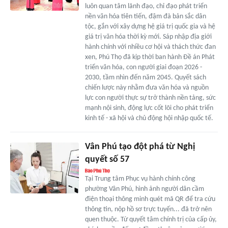
luôn quan tâm lãnh đạo, chỉ đạo phát triển
nền văn hóa tiên tiến, đậm đà bản sắc dân
tộc, gắn với xây dựng hệ giá trị quốc gia và hệ
giá trị văn hóa thời kỳ mới. Sáp nhập địa giới
hành chính với nhiều cơ hội và thách thức đan
xen, Phú Thọ đã kịp thời ban hành Đề án Phát
triển văn hóa, con người giai đoạn 2026 -
2030, tầm nhìn đến năm 2045. Quyết sách
chiến lược này nhằm đưa văn hóa và nguồn
lực con người thực sự trở thành nền tảng, sức
mạnh nội sinh, động lực cốt lõi cho phát triển
kinh tế - xã hội và chủ động hội nhập quốc tế.
Vân Phú tạo đột phá từ Nghị
quyết số 57
Tại Trung tâm Phục vụ hành chính công
phường Vân Phú, hình ảnh người dân cầm
điện thoại thông minh quét mã QR để tra cứu
thông tin, nộp hồ sơ trực tuyến... đã trở nên
quen thuộc. Từ quyết tâm chính trị của cấp ủy,