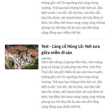
thống gắn với Tín ngưỡng thờ cúng Hùng
Vương. Trải qua bao thăng trầm lịch sử, đặc
biệt trước 'cơn lốc' đô thị hóa, nơi đây vẫn
bảo tồn được nét thanh bình với mái đình cổ
kính, làn điệu hát Xoan vang vọng cùng những
phong tục tốt đẹp đã ăn sâu vào đời sống
cộng đồng qua nhiều thế hệ.
Test - Làng cổ Hùng Lô: Nét xưa
giữa miền di sản
Nằm bên dòng Lô giang hiền hòa, thơ mộng,
làng cổ Hùng Lô (phường Vân Phú, tỉnh Phú
Thọ) vẫn lưu giữ nhiều di sản văn hóa truyền
thống gắn với Tín ngưỡng thờ cúng Hùng
Vương. Trải qua bao thăng trầm lịch sử, đặc
biệt trước 'cơn lốc' đô thị hóa, nơi đây vẫn
bảo tồn được nét thanh bình với mái đình cổ
kính, làn điệu hát Xoan vang vọng cùng những
phong tục tốt đẹp đã ăn sâu vào đời sống
cộng đồng qua nhiều thế hệ.