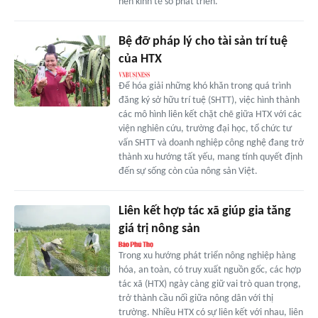
nền kinh tế số phát triển.
Bệ đỡ pháp lý cho tài sản trí tuệ
của HTX
Để hóa giải những khó khăn trong quá trình
đăng ký sở hữu trí tuệ (SHTT), việc hình thành
các mô hình liên kết chặt chẽ giữa HTX với các
viện nghiên cứu, trường đại học, tổ chức tư
vấn SHTT và doanh nghiệp công nghệ đang trở
thành xu hướng tất yếu, mang tính quyết định
đến sự sống còn của nông sản Việt.
Liên kết hợp tác xã giúp gia tăng
giá trị nông sản
Trong xu hướng phát triển nông nghiệp hàng
hóa, an toàn, có truy xuất nguồn gốc, các hợp
tác xã (HTX) ngày càng giữ vai trò quan trọng,
trở thành cầu nối giữa nông dân với thị
trường. Nhiều HTX có sự liên kết với nhau, liên