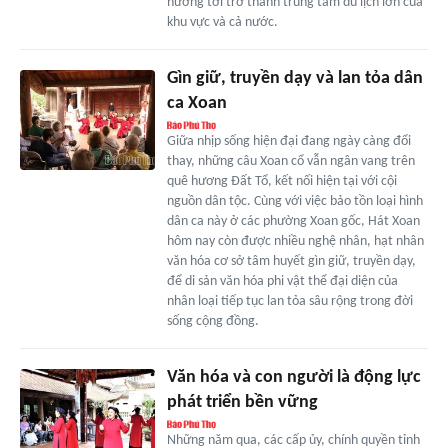
hướng tới trở thành trung tâm du lịch lớn của
khu vực và cả nước.
Gìn giữ, truyền dạy và lan tỏa dân
ca Xoan
Giữa nhịp sống hiện đại đang ngày càng đổi
thay, những câu Xoan cổ vẫn ngân vang trên
quê hương Đất Tổ, kết nối hiện tại với cội
nguồn dân tộc. Cùng với việc bảo tồn loại hình
dân ca này ở các phường Xoan gốc, Hát Xoan
hôm nay còn được nhiều nghệ nhân, hạt nhân
văn hóa cơ sở tâm huyết gìn giữ, truyền dạy,
để di sản văn hóa phi vật thể đại diện của
nhân loại tiếp tục lan tỏa sâu rộng trong đời
sống cộng đồng.
Văn hóa và con người là động lực
phát triển bền vững
Những năm qua, các cấp ủy, chính quyền tỉnh