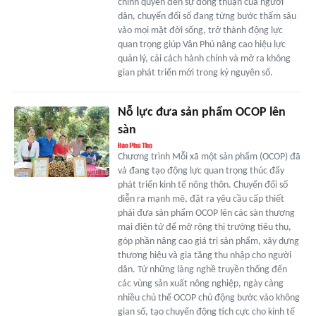
chính quyền đến sự đồng thuận của người
dân, chuyển đổi số đang từng bước thấm sâu
vào mọi mặt đời sống, trở thành động lực
quan trọng giúp Vân Phú nâng cao hiệu lực
quản lý, cải cách hành chính và mở ra không
gian phát triển mới trong kỷ nguyên số.
Nỗ lực đưa sản phẩm OCOP lên
sàn
Chương trình Mỗi xã một sản phẩm (OCOP) đã
và đang tạo động lực quan trọng thúc đẩy
phát triển kinh tế nông thôn. Chuyển đổi số
diễn ra mạnh mẽ, đặt ra yêu cầu cấp thiết
phải đưa sản phẩm OCOP lên các sàn thương
mại điện tử để mở rộng thị trường tiêu thụ,
góp phần nâng cao giá trị sản phẩm, xây dựng
thương hiệu và gia tăng thu nhập cho người
dân. Từ những làng nghề truyền thống đến
các vùng sản xuất nông nghiệp, ngày càng
nhiều chủ thể OCOP chủ động bước vào không
gian số, tạo chuyển động tích cực cho kinh tế