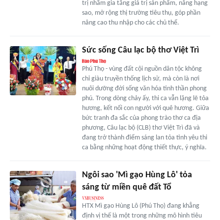
trị nhằm gia tăng giá trị sản phẩm, nâng hạng
sao, mở rộng thị trường tiêu thụ, góp phần
nâng cao thu nhập cho các chủ thể.
Sức sống Câu lạc bộ thơ Việt Trì
Phú Thọ - vùng đất cội nguồn dân tộc không
chỉ giàu truyền thống lịch sử, mà còn là nơi
nuôi dưỡng đời sống văn hóa tinh thần phong
phú. Trong dòng chảy ấy, thi ca vẫn lặng lẽ tỏa
hương, kết nối con người với quê hương. Giữa
bức tranh đa sắc của phong trào thơ ca địa
phương, Câu lạc bộ (CLB) thơ Việt Trì đã và
đang trở thành điểm sáng lan tỏa tình yêu thi
ca bằng những hoạt động thiết thực, ý nghĩa.
Ngôi sao 'Mì gạo Hùng Lô' tỏa
sáng từ miền quê đất Tổ
HTX Mì gạo Hùng Lô (Phú Thọ) đang khẳng
định vị thế là một trong những mô hình tiêu