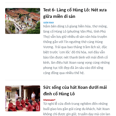
Test 6- Làng cổ Hùng Lô: Nét xưa
giữa miền di sản
Nằm bên dòng Lô giang hiền hòa, thơ mộng,
làng cổ Hùng Lô (phường Vân Phú, tỉnh Phú
Thọ) vẫn lưu giữ nhiều di sản văn hóa truyền
thống gắn với Tín ngưỡng thờ cúng Hùng
Vương. Trải qua bao thăng trầm lịch sử, đặc
biệt trước 'cơn lốc' đô thị hóa, nơi đây vẫn
bảo tồn được nét thanh bình với mái đình cổ
kính, làn điệu hát Xoan vang vọng cùng những
phong tục tốt đẹp đã ăn sâu vào đời sống
cộng đồng qua nhiều thế hệ.
Sức sống của hát Xoan dưới mái
đình cổ Hùng Lô
Từ nghi lễ cửa đình trang nghiêm đến những
buổi giao lưu gần gũi cùng du khách, hát Xoan
không chỉ được gìn giữ, truyền dạy mà còn lan