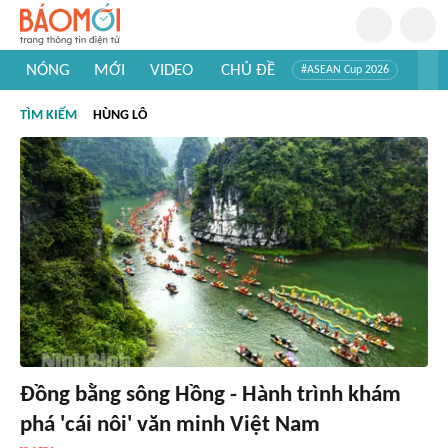
NÓNG
MỚI
VIDEO
CHỦ ĐỀ
#ASEAN Cup 2026
#Trí tuệ nhân tạo
#Mỹ - Iran
#Khám phá Việt Nam
TÌM KIẾM
HÙNG LÔ
#Khám phá thế giới
Đồng bằng sông Hồng - Hành trình khám
phá 'cái nôi' văn minh Việt Nam