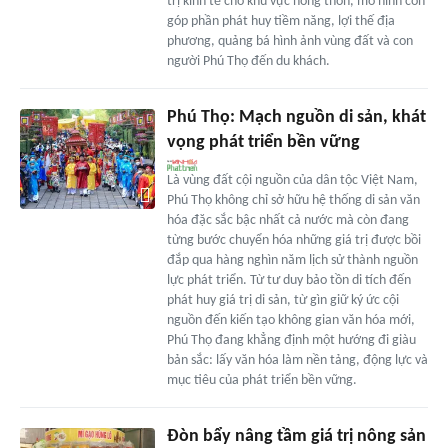
trị kinh tế cho khu vực nông thôn, mô hình còn
góp phần phát huy tiềm năng, lợi thế địa
phương, quảng bá hình ảnh vùng đất và con
người Phú Thọ đến du khách.
Phú Thọ: Mạch nguồn di sản, khát
vọng phát triển bền vững
Là vùng đất cội nguồn của dân tộc Việt Nam,
Phú Thọ không chỉ sở hữu hệ thống di sản văn
hóa đặc sắc bậc nhất cả nước mà còn đang
từng bước chuyển hóa những giá trị được bồi
đắp qua hàng nghìn năm lịch sử thành nguồn
lực phát triển. Từ tư duy bảo tồn di tích đến
phát huy giá trị di sản, từ gìn giữ ký ức cội
nguồn đến kiến tạo không gian văn hóa mới,
Phú Thọ đang khẳng định một hướng đi giàu
bản sắc: lấy văn hóa làm nền tảng, động lực và
mục tiêu của phát triển bền vững.
Đòn bẩy nâng tầm giá trị nông sản