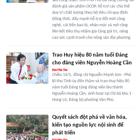
sau công nhận, tỉnh Phú Thọ đã tăng cường tái
đánh giá sản phẩm OCOP, hỗ trợ các chủ thể
duy trì chất lượng theo bộ tiêu chí quy định.
Đồng thời, đẩy mạnh hỗ trợ đổi mới công
nghệ, cải tiến bao bì, nhãn mác và mở rộng
liên kết tiêu thụ nhằm gia tăng giá trị, nâng
cao sức cạnh tranh cho nông sản địa phương.
Trao Huy hiệu 80 năm tuổi Đảng
cho đảng viên Nguyễn Hoàng Cần
Chiều 14/5, đồng chí Nguyễn Mạnh Sơn - Phó
Bí thư Tỉnh ủy đến thăm và trao Huy hiệu 80
năm tuổi Đảng tặng đảng viên lão thành
Nguyễn Hoàng Cần, sinh hoạt tại Chi bộ khu 1 -
Hùng Lô, Đảng bộ phường Vân Phú.
Quyết sách đột phá về văn hóa,
kiến tạo nguồn lực nội sinh để
phát triển