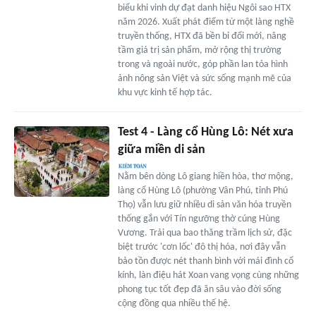
biểu khi vinh dự đạt danh hiệu Ngôi sao HTX
năm 2026. Xuất phát điểm từ một làng nghề
truyền thống, HTX đã bền bỉ đổi mới, nâng
tầm giá trị sản phẩm, mở rộng thị trường
trong và ngoài nước, góp phần lan tỏa hình
ảnh nông sản Việt và sức sống mạnh mẽ của
khu vực kinh tế hợp tác.
Test 4 - Làng cổ Hùng Lô: Nét xưa
giữa miền di sản
Nằm bên dòng Lô giang hiền hòa, thơ mộng,
làng cổ Hùng Lô (phường Vân Phú, tỉnh Phú
Thọ) vẫn lưu giữ nhiều di sản văn hóa truyền
thống gắn với Tín ngưỡng thờ cúng Hùng
Vương. Trải qua bao thăng trầm lịch sử, đặc
biệt trước 'cơn lốc' đô thị hóa, nơi đây vẫn
bảo tồn được nét thanh bình với mái đình cổ
kính, làn điệu hát Xoan vang vọng cùng những
phong tục tốt đẹp đã ăn sâu vào đời sống
cộng đồng qua nhiều thế hệ.