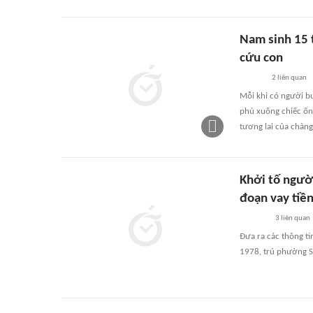
Nam sinh 15 t
cứu con
2
liên quan
Mỗi khi có người bư
phủ xuống chiếc ốn
tương lai của chàng 
Khởi tố ngườ
đoạn vay tiề
3
liên quan
Đưa ra các thông ti
1978, trú phường Sơ