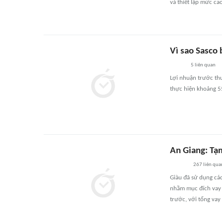
và thiết lập mức ca
Vì sao Sasco 
5
liên quan
Lợi nhuận trước th
thực hiện khoảng 
An Giang: Tạ
267
liên qua
Giàu đã sử dụng cá
nhằm mục đích vay t
trước, với tổng vay