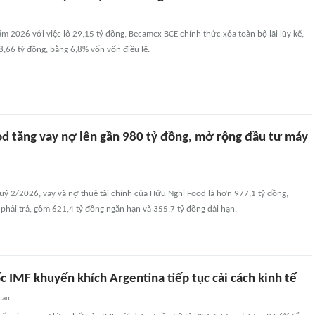
m 2026 với việc lỗ 29,15 tỷ đồng, Becamex BCE chính thức xóa toàn bộ lãi lũy kế,
28,66 tỷ đồng, bằng 6,8% vốn vốn điều lệ.
d tăng vay nợ lên gần 980 tỷ đồng, mở rộng đầu tư máy
quý 2/2026, vay và nợ thuê tài chính của Hữu Nghị Food là hơn 977,1 tỷ đồng,
hải trả, gồm 621,4 tỷ đồng ngắn hạn và 355,7 tỷ đồng dài hạn.
 IMF khuyến khích Argentina tiếp tục cải cách kinh tế
uan