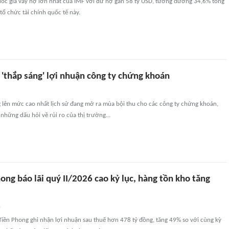
quốc gia vay nợ lớn nhất của IMF với dư nợ gần 58 tỷ USD, tương đương 34,6% tổng
tổ chức tài chính quốc tế này.
 'thắp sáng' lợi nhuận công ty chứng khoán
g lên mức cao nhất lịch sử đang mở ra mùa bội thu cho các công ty chứng khoán,
những dấu hỏi về rủi ro của thị trường...
ng báo lãi quý II/2026 cao kỷ lục, hàng tồn kho tăng
n
Tiền Phong ghi nhận lợi nhuận sau thuế hơn 478 tỷ đồng, tăng 49% so với cùng kỳ