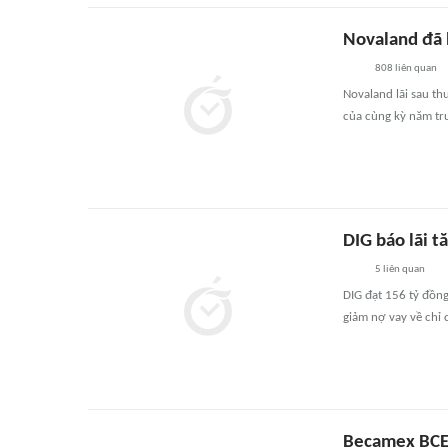
Novaland đã 
808
liên quan
Novaland lãi sau th
của cùng kỳ năm tr
DIG báo lãi t
5
liên quan
DIG đạt 156 tỷ đồng
giảm nợ vay về chỉ 
Becamex BCE 