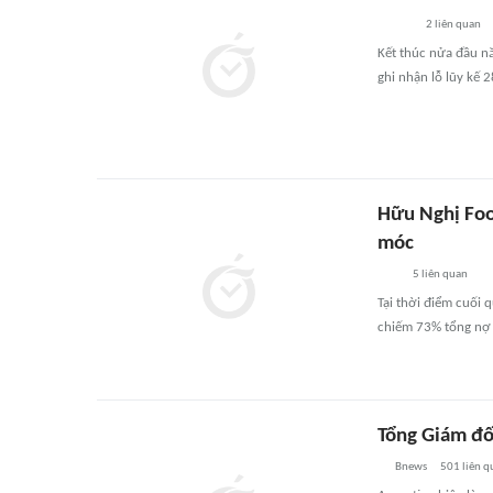
2
liên quan
Kết thúc nửa đầu nă
ghi nhận lỗ lũy kế 
Hữu Nghị Foo
móc
5
liên quan
Tại thời điểm cuối 
chiếm 73% tổng nợ p
Tổng Giám đốc
Bnews
501
liên q