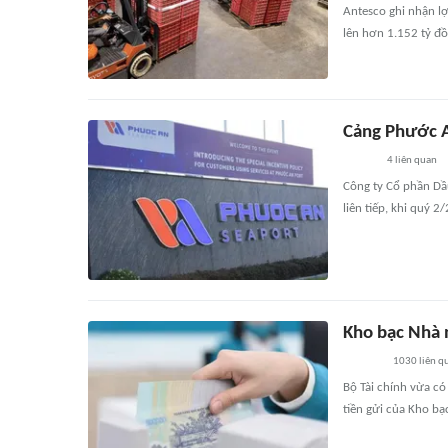
Antesco ghi nhận l
lên hơn 1.152 tỷ đồ
Cảng Phước An
4
liên quan
Công ty Cổ phần Dầ
liên tiếp, khi quý 
Kho bạc Nhà 
1030
liên q
Bộ Tài chính vừa c
tiền gửi của Kho b