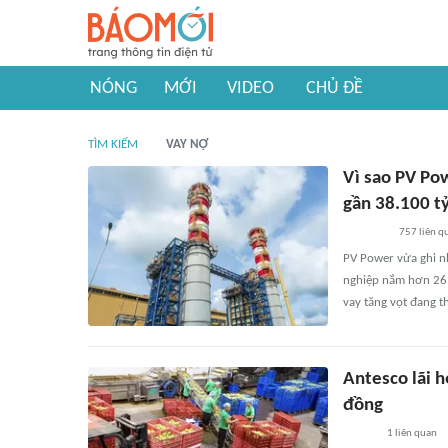
NÓNG
MỚI
VIDEO
CHỦ ĐỀ
TÌM KIẾM
VAY NỢ
Vì sao PV Po
gần 38.100 t
757
liên q
PV Power vừa ghi n
nghiệp nắm hơn 26.5
vay tăng vọt đang t
Antesco lãi h
đồng
1
liên quan