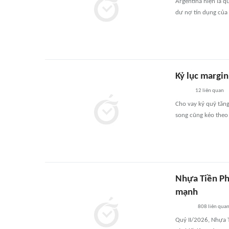
Argentina hiện là 
dư nợ tín dụng của 
Kỷ lục margin
12
liên quan
Cho vay ký quỹ tăn
song cũng kéo theo 
Nhựa Tiền Pho
mạnh
808
liên qua
Quý II/2026, Nhựa 