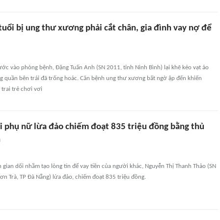
uổi bị ung thư xương phải cắt chân, gia đình vay nợ để
ớc vào phòng bệnh, Đặng Tuấn Anh (SN 2011, tỉnh Ninh Bình) lại khẽ kéo vạt áo
g quần bên trái đã trống hoác. Căn bệnh ung thư xương bất ngờ ập đến khiến
trai trẻ chơi vơi
i phụ nữ lừa đảo chiếm đoạt 835 triệu đồng bằng thủ
n
n gian dối nhằm tạo lòng tin để vay tiền của người khác, Nguyễn Thị Thanh Thảo (SN
n Trà, TP Đà Nẵng) lừa đảo, chiếm đoạt 835 triệu đồng.