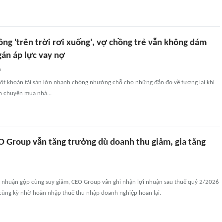
ồng 'trên trời rơi xuống', vợ chồng trẻ vẫn không dám
gán áp lực vay nợ
n
ột khoản tài sản lớn nhanh chóng nhường chỗ cho những đắn đo về tương lai khi
nh chuyện mua nhà...
O Group vẫn tăng trưởng dù doanh thu giảm, gia tăng
i nhuận gộp cùng suy giảm, CEO Group vẫn ghi nhận lợi nhuận sau thuế quý 2/2026
 cùng kỳ nhờ hoàn nhập thuế thu nhập doanh nghiệp hoãn lại.