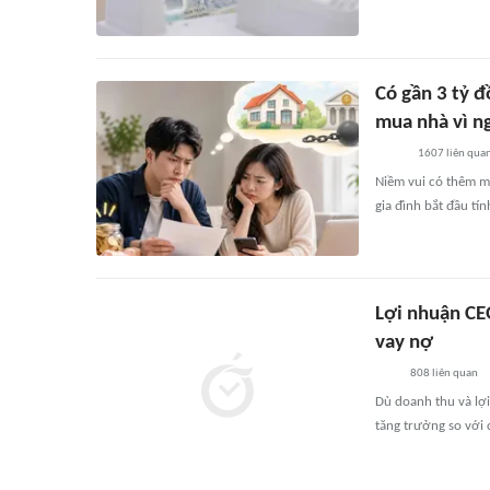
Có gần 3 tỷ đ
mua nhà vì n
1607
liên qua
Niềm vui có thêm m
gia đình bắt đầu tí
Lợi nhuận CE
vay nợ
808
liên quan
Dù doanh thu và lợ
tăng trưởng so với