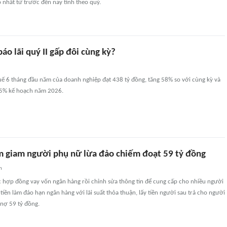
o nhất từ trước đến nay tính theo quý.
báo lãi quý II gấp đôi cùng kỳ?
uế 6 tháng đầu năm của doanh nghiệp đạt 438 tỷ đồng, tăng 58% so với cùng kỳ và
55% kế hoạch năm 2026.
m giam người phụ nữ lừa đảo chiếm đoạt 59 tỷ đồng
n
c hợp đồng vay vốn ngân hàng rồi chỉnh sửa thông tin để cung cấp cho nhiều người
iền làm đáo hạn ngân hàng với lãi suất thỏa thuận, lấy tiền người sau trả cho người
 nợ 59 tỷ đồng.