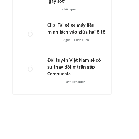
'gây sốt'
2
liên quan
Clip: Tài xế xe máy liều
mình lách vào giữa hai ô tô
7 giờ
1
liên quan
Đội tuyển Việt Nam sẽ có
sự thay đổi ở trận gặp
Campuchia
1094
liên quan