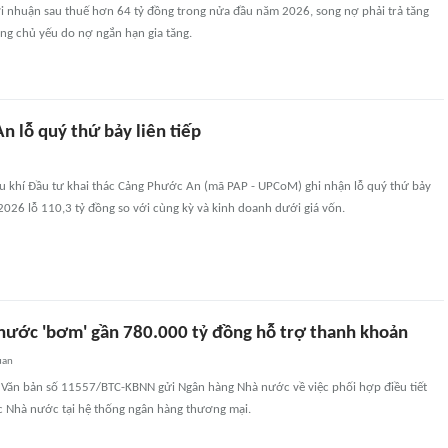
ợi nhuận sau thuế hơn 64 tỷ đồng trong nửa đầu năm 2026, song nợ phải trả tăng
ng chủ yếu do nợ ngắn hạn gia tăng.
 lỗ quý thứ bảy liên tiếp
u khí Đầu tư khai thác Cảng Phước An (mã PAP - UPCoM) ghi nhận lỗ quý thứ bảy
2/2026 lỗ 110,3 tỷ đồng so với cùng kỳ và kinh doanh dưới giá vốn.
nước 'bơm' gần 780.000 tỷ đồng hỗ trợ thanh khoản
uan
ó Văn bản số 11557/BTC-KBNN gửi Ngân hàng Nhà nước về việc phối hợp điều tiết
ạc Nhà nước tại hệ thống ngân hàng thương mại.