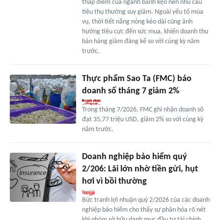
thấp điểm của ngành bánh kẹo nên nhu cầu
tiêu thụ thường suy giảm. Ngoài yếu tố mùa
vụ, thời tiết nắng nóng kéo dài cũng ảnh
hưởng tiêu cực đến sức mua, khiến doanh thu
bán hàng giảm đáng kể so với cùng kỳ năm
trước.
Thực phẩm Sao Ta (FMC) báo
doanh số tháng 7 giảm 2%
Trong tháng 7/2026, FMC ghi nhận doanh số
đạt 35,77 triệu USD, giảm 2% so với cùng kỳ
năm trước.
Doanh nghiệp bảo hiểm quý
2/206: Lãi lớn nhờ tiền gửi, hụt
hơi vì bồi thường
Bức tranh lợi nhuận quý 2/2026 của các doanh
nghiệp bảo hiểm cho thấy sự phân hóa rõ nét
khi nhóm sở hữu danh mục đầu tư tài chính