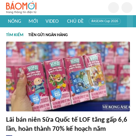
NÓNG
MỚI
VIDEO
CHỦ ĐỀ
#ASEAN Cup 2026
#Trí tuệ nhân tạo
#Mỹ - Iran
#Khám phá Việt Nam
TÌM KIẾM
TIỀN GỬI NGÂN HÀNG
#Khám phá thế giới
Lãi bán niên Sữa Quốc tế LOF tăng gấp 6,6
lần, hoàn thành 70% kế hoạch năm