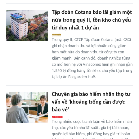
Tập đoàn Cotana báo lãi giảm một
nửa trong quý II, tồn kho chủ yếu
từ duy nhất 1 dự án
Trong quý II, CTCP Tập đoàn Cotana (mã: CSC)
ghi nhận doanh thu và lợi nhuận cùng giảm
hơn một nửa do doanh thu từ công ty con
giảm mạnh. Bên cạnh đó, doanh nghiệp từng
có mối liên hệ với Vinaconex hiện ghi nhận gần
1.550 tỷ đồng hàng tồn kho, chủ yếu tập trung
tại dự án Ecogarden Huế.
Chuyên gia bảo hiểm nhân thọ tư
vấn về 'khoảng trống cần được
bảo vệ'
Trong nhiều cuộc tranh luận về bảo hiểm nhân
thọ, các yếu tố như lãi suất, giá trị tài khoản,
quyền lợi bảo hiểm, phí đóng hay giá trị hoàn