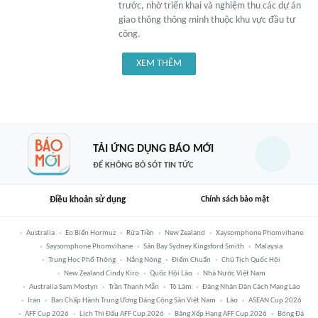
trước, nhờ triển khai và nghiệm thu các dự án
giao thông thông minh thuộc khu vực đầu tư
công.
XEM THÊM
TẢI ỨNG DỤNG BÁO MỚI
ĐỂ KHÔNG BỎ SÓT TIN TỨC
Điều khoản sử dụng
Chính sách bảo mật
Australia
Eo Biển Hormuz
Rửa Tiền
New Zealand
Xaysomphone Phomvihane
Saysomphone Phomvihane
Sân Bay Sydney Kingsford Smith
Malaysia
Trung Học Phổ Thông
Nắng Nóng
Điểm Chuẩn
Chủ Tịch Quốc Hội
New Zealand Cindy Kiro
Quốc Hội Lào
Nhà Nước Việt Nam
Australia Sam Mostyn
Trần Thanh Mẫn
Tô Lâm
Đảng Nhân Dân Cách Mạng Lào
Iran
Ban Chấp Hành Trung Ương Đảng Cộng Sản Việt Nam
Lào
ASEAN Cup 2026
AFF Cup 2026
Lịch Thi Đấu AFF Cup 2026
Bảng Xếp Hạng AFF Cup 2026
Bóng Đá