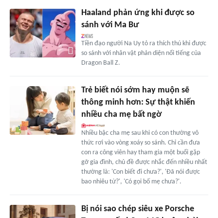
Haaland phản ứng khi được so
sánh với Ma Bư
Tiền đạo người Na Uy tỏ ra thích thú khi được
so sánh với nhân vật phản diện nổi tiếng của
Dragon Ball Z.
Trẻ biết nói sớm hay muộn sẽ
thông minh hơn: Sự thật khiến
nhiều cha mẹ bất ngờ
Nhiều bậc cha mẹ sau khi có con thường vô
thức rơi vào vòng xoáy so sánh. Chỉ cần đưa
con ra công viên hay tham gia một buổi gặp
gỡ gia đình, chủ đề được nhắc đến nhiều nhất
thường là: 'Con biết đi chưa?', 'Đã nói được
bao nhiêu từ?', 'Có gọi bố mẹ chưa?'.
Bị nói sao chép siêu xe Porsche