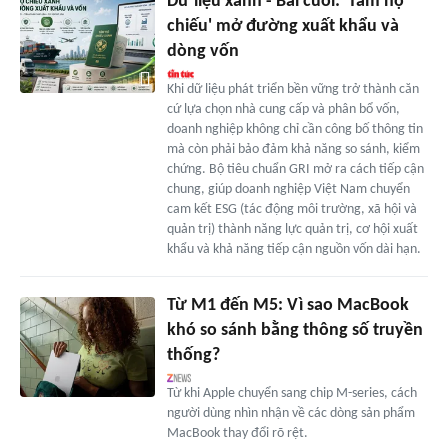
Dữ liệu xanh - Bài cuối: 'Tấm hộ
chiếu' mở đường xuất khẩu và
dòng vốn
Khi dữ liệu phát triển bền vững trở thành căn
cứ lựa chọn nhà cung cấp và phân bổ vốn,
doanh nghiệp không chỉ cần công bố thông tin
mà còn phải bảo đảm khả năng so sánh, kiểm
chứng. Bộ tiêu chuẩn GRI mở ra cách tiếp cận
chung, giúp doanh nghiệp Việt Nam chuyển
cam kết ESG (tác động môi trường, xã hội và
quản trị) thành năng lực quản trị, cơ hội xuất
khẩu và khả năng tiếp cận nguồn vốn dài hạn.
Từ M1 đến M5: Vì sao MacBook
khó so sánh bằng thông số truyền
thống?
Từ khi Apple chuyển sang chip M-series, cách
người dùng nhìn nhận về các dòng sản phẩm
MacBook thay đổi rõ rệt.