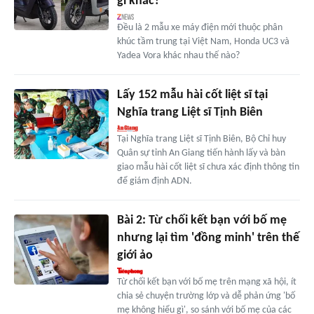
gì khác?
Đều là 2 mẫu xe máy điện mới thuộc phân
khúc tầm trung tại Việt Nam, Honda UC3 và
Yadea Vora khác nhau thế nào?
Lấy 152 mẫu hài cốt liệt sĩ tại
Nghĩa trang Liệt sĩ Tịnh Biên
Tại Nghĩa trang Liệt sĩ Tịnh Biên, Bộ Chỉ huy
Quân sự tỉnh An Giang tiến hành lấy và bàn
giao mẫu hài cốt liệt sĩ chưa xác định thông tin
để giám định ADN.
Bài 2: Từ chối kết bạn với bố mẹ
nhưng lại tìm 'đồng minh' trên thế
giới ảo
Từ chối kết bạn với bố mẹ trên mạng xã hội, ít
chia sẻ chuyện trường lớp và dễ phản ứng 'bố
mẹ không hiểu gì', so sánh với bố mẹ của các