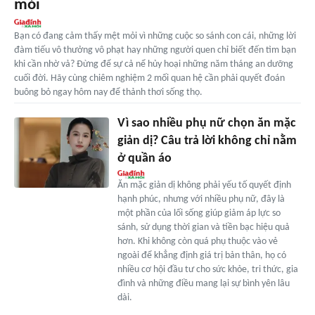
mỏi
Bạn có đang cảm thấy mệt mỏi vì những cuộc so sánh con cái, những lời
đàm tiếu vô thưởng vô phạt hay những người quen chỉ biết đến tìm bạn
khi cần nhờ vả? Đừng để sự cả nể hủy hoại những năm tháng an dưỡng
cuối đời. Hãy cùng chiêm nghiệm 2 mối quan hệ cần phải quyết đoán
buông bỏ ngay hôm nay để thảnh thơi sống thọ.
Vì sao nhiều phụ nữ chọn ăn mặc
giản dị? Câu trả lời không chỉ nằm
ở quần áo
Ăn mặc giản dị không phải yếu tố quyết định
hạnh phúc, nhưng với nhiều phụ nữ, đây là
một phần của lối sống giúp giảm áp lực so
sánh, sử dụng thời gian và tiền bạc hiệu quả
hơn. Khi không còn quá phụ thuộc vào vẻ
ngoài để khẳng định giá trị bản thân, họ có
nhiều cơ hội đầu tư cho sức khỏe, tri thức, gia
đình và những điều mang lại sự bình yên lâu
dài.