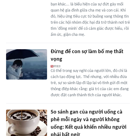
bạn khác... là biểu hiện của sự đứt gãy mối
quan hệ gia đình giữa cha mẹ và con cái. Khi
đó, hiệu ứng tiêu cực từ buồng vang thông tin
trên các hội nhóm độc hại đã trở thành nơi trẻ
tìm 'đồng minh' để có cảm giác được hiểu, rồi
ấm ức, giận cha mẹ.
Đừng để con sợ làm bố mẹ thất
vọng
Có thể trong suy nghĩ của người lớn, đó chỉ là
cách tạo động lực. Thế nhưng, với nhiều đứa
trẻ, sự so sánh lặp đi lặp lại vô tình gửi đi một
thông điệp khác rằng: giá trị của các em đang
được đặt cạnh thành tích của người khác.
So sánh gan của người uống cà
phê mỗi ngày và người không
uống: Kết quả khiến nhiều người
phải bất ngờ