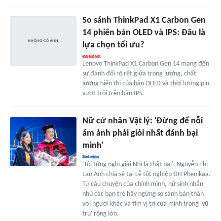
So sánh ThinkPad X1 Carbon Gen
14 phiên bản OLED và IPS: Đâu là
lựa chọn tối ưu?
Lenovo ThinkPad X1 Carbon Gen 14 mang đến
sự đánh đổi rõ rệt giữa trọng lượng, chất
lượng hiển thị của bản OLED và thời lượng pin
vượt trội trên bản IPS.
Nữ cử nhân Vật lý: 'Đừng để nỗi
ám ảnh phải giỏi nhất đánh bại
mình'
'Tôi từng nghĩ giải Nhì là thất bại', Nguyễn Thị
Lan Anh chia sẻ tại Lễ tốt nghiệp ĐH Phenikaa.
Từ câu chuyện của chính mình, nữ sinh nhắn
nhủ các bạn trẻ hãy ngừng so sánh bản thân
với người khác và tìm vị trí của mình trong 'vũ
trụ' rộng lớn.