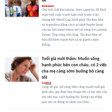
lai'
Chủ tịch CLB Barcelona, Joan Laporta, đã khơi
mào một cuộc tranh luận mới trước trận
chung kết World Cup 2026 giữa Tây Ban Nha
và Argentina bằng cách so sánh huyền thoại
câu lạc bộ Lionel Messi với tài năng trẻ Lamine
Yamal. Ông cũng cho rằng, Tây Ban Nha sở
hữu đội hình mạnh hơn và sẽ giành chiến
thắng.
Tuổi già mới thấm: Muốn sống
hạnh phúc bên con cháu, có 2 việc
cha mẹ càng sớm buông bỏ càng
tốt
Càng về già, tôi càng hiểu rằng muốn tuổi già
bình yên, gia đình hòa thuận thì có hai việc cha
mẹ nên học cách buông bỏ: Đừng can thiệp
quá sâu và đừng so sánh con cháu...