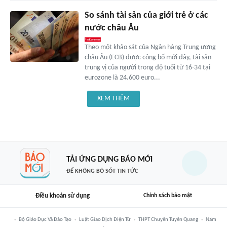
So sánh tài sản của giới trẻ ở các
nước châu Âu
Theo một khảo sát của Ngân hàng Trung ương
châu Âu (ECB) được công bố mới đây, tài sản
trung vị của người trong độ tuổi từ 16-34 tại
eurozone là 24.600 euro...
XEM THÊM
TẢI ỨNG DỤNG BÁO MỚI
ĐỂ KHÔNG BỎ SÓT TIN TỨC
Điều khoản sử dụng
Chính sách bảo mật
Bộ Giáo Dục Và Đào Tạo
Luật Giao Dịch Điện Tử
THPT Chuyên Tuyên Quang
Năm