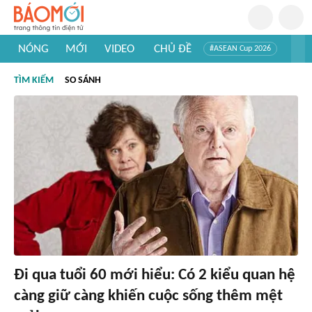
NÓNG
MỚI
VIDEO
CHỦ ĐỀ
#ASEAN Cup 2026
#Trí tuệ nhân tạo
#Mỹ - Iran
#Khám phá Việt Nam
TÌM KIẾM
SO SÁNH
#Khám phá thế giới
Đi qua tuổi 60 mới hiểu: Có 2 kiểu quan hệ
càng giữ càng khiến cuộc sống thêm mệt