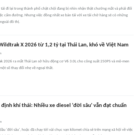
tải đi lại trong thành phố chật chội đang bị nhìn nhận thật chướng mắt và phải đối
việc cấm đường. Nhưng việc đồng nhất xe bán tải với xe tải chở hàng sẽ có những
goài đô thị.
ildtrak X 2026 từ 1,2 tỷ tại Thái Lan, khó về Việt Nam
an
ak 2026 ra mắt Thái Lan sở hữu động cơ V6 3.0L cho công suất 250PS và mô-men
ột số thay đổi nhẹ về ngoại thất.
định khí thải: Nhiều xe diesel 'đời sâu' vẫn đạt chuẩn
an
ầu 'đời sâu', hoặc đã chạy tới vài chục vạn kilomet chia sẻ trên mạng xã hội về việc