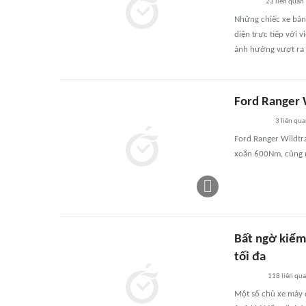
23
liên quan
Những chiếc xe bán 
diện trực tiếp với 
ảnh hưởng vượt ra n
Ford Ranger W
3
liên qu
Ford Ranger Wildtr
xoắn 600Nm, cùng m
Bất ngờ kiểm 
tối đa
118
liên qu
Một số chủ xe máy d