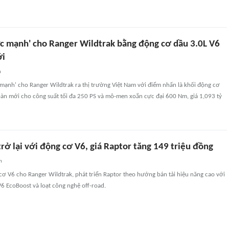
c mạnh' cho Ranger Wildtrak bằng động cơ dầu 3.0L V6
ới
n
mạnh' cho Ranger Wildtrak ra thị trường Việt Nam với điểm nhấn là khối động cơ
oàn mới cho công suất tối đa 250 PS và mô-men xoắn cực đại 600 Nm, giá 1,093 tỷ
rở lại với động cơ V6, giá Raptor tăng 149 triệu đồng
n
ơ V6 cho Ranger Wildtrak, phát triển Raptor theo hướng bán tải hiệu năng cao với
6 EcoBoost và loạt công nghệ off-road.