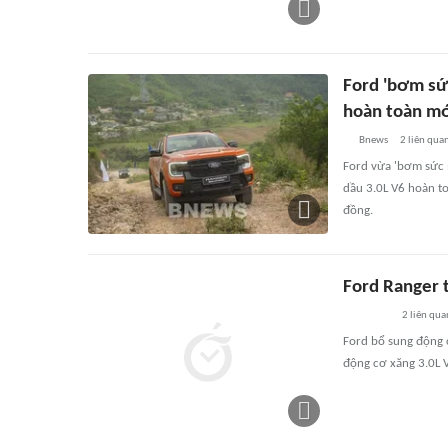
Ford 'bơm sứ
hoàn toàn m
Bnews
2
liên qua
Ford vừa 'bơm sức 
dầu 3.0L V6 hoàn t
đồng.
Ford Ranger t
2
liên qua
Ford bổ sung động c
động cơ xăng 3.0L V