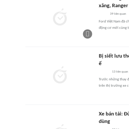
xăng, Ranger 
39
liên quan
Ford Việt Nam đã ch
động cơ mới cùng tr
Bị siết lưu t
ế
13
liên quan
Trước những thay đổ
trên thị trường xe 
Xe bán tải: Đ
dùng