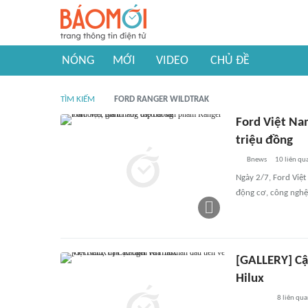
NÓNG
MỚI
VIDEO
CHỦ ĐỀ
TÌM KIẾM
FORD RANGER WILDTRAK
Ford Việt Na
triệu đồng
Bnews
10
liên qu
Ngày 2/7, Ford Việt
động cơ, công nghệ,
[GALLERY] Cậ
Hilux
8
liên qu