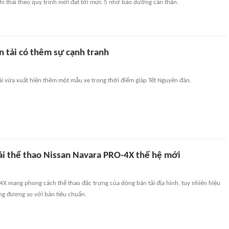
khí thải theo quy trình mới đạt tới mức 5 nhờ bảo dưỡng cẩn thận.
n tải có thêm sự cạnh tranh
ải vừa xuất hiện thêm một mẫu xe trong thời điểm giáp Tết Nguyên đán.
tải thể thao Nissan Navara PRO-4X thế hệ mới
X mang phong cách thể thao đặc trưng của dòng bán tải địa hình, tuy nhiên hiệu
ng đương so với bản tiêu chuẩn.