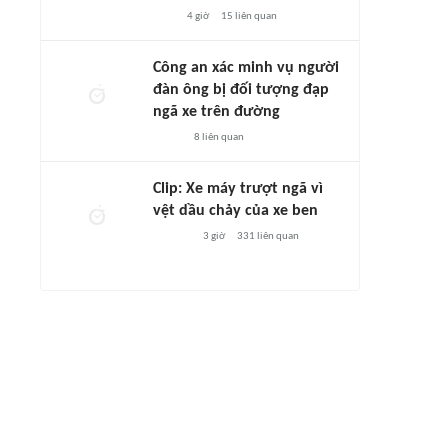
4 giờ
15
liên quan
Công an xác minh vụ người
đàn ông bị đối tượng đạp
ngã xe trên đường
8
liên quan
Clip: Xe máy trượt ngã vì
vệt dầu chảy của xe ben
3 giờ
331
liên quan