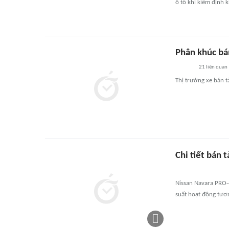
ô tô khi kiểm định 
Phân khúc bá
21
liên quan
Thị trường xe bán t
Chi tiết bán 
Nissan Navara PRO-4
suất hoạt động tươ