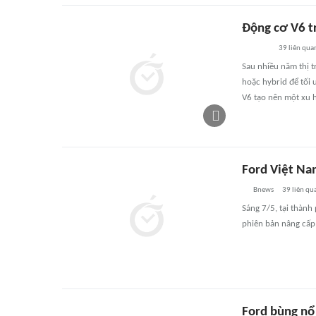
Động cơ V6 tr
39
liên qua
Sau nhiều năm thị t
hoặc hybrid để tối ư
V6 tạo nên một xu 
Ford Việt Na
Bnews
39
liên qu
Sáng 7/5, tại thành
phiên bản nâng cấp,
Ford bùng nổ