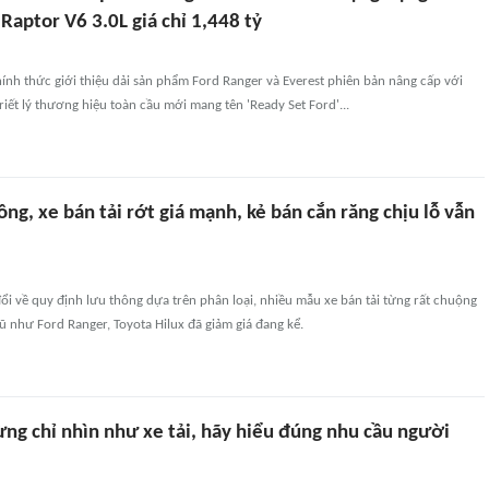
Raptor V6 3.0L giá chỉ 1,448 tỷ
ính thức giới thiệu dải sản phẩm Ford Ranger và Everest phiên bản nâng cấp với
iết lý thương hiệu toàn cầu mới mang tên 'Ready Set Ford'...
hông, xe bán tải rớt giá mạnh, kẻ bán cắn răng chịu lỗ vẫn
i về quy định lưu thông dựa trên phân loại, nhiều mẫu xe bán tải từng rất chuộng
cũ như Ford Ranger, Toyota Hilux đã giảm giá đang kể.
ừng chỉ nhìn như xe tải, hãy hiểu đúng nhu cầu người