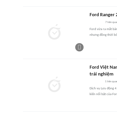
Ford Ranger 
7
liên qu
Ford vừa ra mắt bản 
nhưng đồng thời bỏ 
Ford Việt Na
trải nghiệm
1
liên qua
Dịch vụ Lưu động 4 
kiến nổi bật của Fo