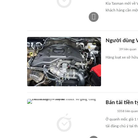
Kia Tasman mới về 
khách hàng cần một 
Người dùng Vi
39
liên quan
Hãng loạt xe sở hữu
Bán tải tiền 
1058
liên quan
Ở quanh mốc giá 1 t
tải đáng chú ý tại t