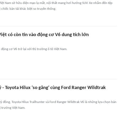
Việt Nam sở hữu diện mạo lạ mắt, nội thất mang hơi hướng SUV. Xe nhắm đến tệp
chiếc bán tải khác biệt so truyền thống.
ệt có còn tin vào động cơ V6 dung tích lớn
 động cơ V6 trở lại với thị trường ô tô Việt Nam.
tỷ - Toyota Hilux 'so găng' cùng Ford Ranger Wildtrak
ỷ đồng, Toyota Hilux Trailhunter và Ford Ranger Wildtrak V6 là những lựa chọn bán
hị trường Việt Nam.