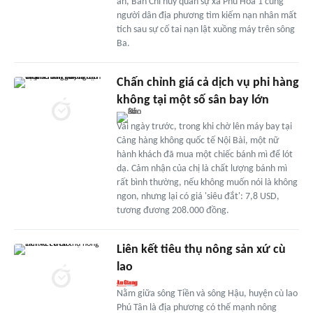
an, Ban Chỉ huy quân sự xã Phú Hòa 1 cùng
người dân địa phương tìm kiếm nạn nhân mất
tích sau sự cố tai nạn lật xuồng máy trên sông
Ba.
Chấn chỉnh giá cả dịch vụ phi hàng
không tại một số sân bay lớn
Vài ngày trước, trong khi chờ lên máy bay tại
Cảng hàng không quốc tế Nội Bài, một nữ
hành khách đã mua một chiếc bánh mì để lót
dạ. Cảm nhận của chị là chất lượng bánh mì
rất bình thường, nếu không muốn nói là không
ngon, nhưng lại có giá 'siêu đắt': 7,8 USD,
tương đương 208.000 đồng.
Liên kết tiêu thụ nông sản xứ cù
lao
Nằm giữa sông Tiền và sông Hậu, huyện cù lao
Phú Tân là địa phương có thế mạnh nông