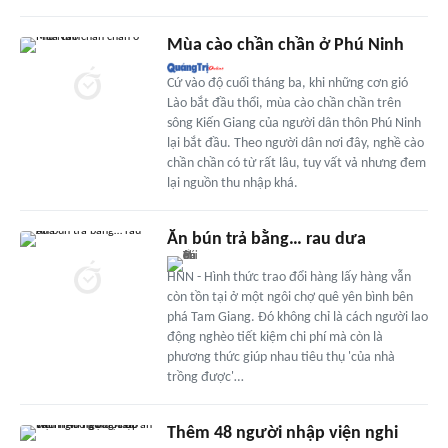
Mùa cào chần chần ở Phú Ninh
Cứ vào độ cuối tháng ba, khi những cơn gió
Lào bắt đầu thổi, mùa cào chần chần trên
sông Kiến Giang của người dân thôn Phú Ninh
lại bắt đầu. Theo người dân nơi đây, nghề cào
chần chần có từ rất lâu, tuy vất vả nhưng đem
lại nguồn thu nhập khá.
Ăn bún trả bằng… rau dưa
HNN - Hình thức trao đổi hàng lấy hàng vẫn
còn tồn tại ở một ngôi chợ quê yên bình bên
phá Tam Giang. Đó không chỉ là cách người lao
động nghèo tiết kiệm chi phí mà còn là
phương thức giúp nhau tiêu thụ 'của nhà
trồng được'…
Thêm 48 người nhập viện nghi