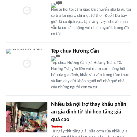
Nếu ai hỏi tôi cảm giác khi chuyển nhà là gì, tôi
sẽ trả lời ngay, chỉ một từ thôi: Đuối! Dù bây
giờ đã có dịch vụ… tận răng, việc chuyển nhà
vẫn là cơn ác mộng với nhiều người, trong đó
có tôi.
Tép chua Hương Cần
Tép chua Hương Cần (xã Hương Toàn, TX.
Hương Trà) gắn liền với mâm cơm nóng hôi
hổi của gia đình, khắc sâu vào trong tâm thức
và làm day dứt khôn nguôi nỗi nhớ quê nhà
của những người con xa xứ.
Nhiều bà nội trợ thay khẩu phần
ăn gia đình từ khi heo tăng giá
quá cao
Từ ngày thịt tăng giá, bữa cơm của nhiều gia