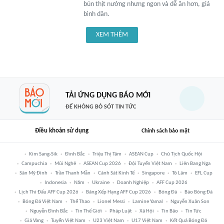
bún thịt nướng nhưng ngon và dễ ăn hơn, giá
bình dân.
XEM THÊM
TẢI ỨNG DỤNG BÁO MỚI
ĐỂ KHÔNG BỎ SÓT TIN TỨC
Điều khoản sử dụng
Chính sách bảo mật
Kim Sang-Sik
Đình Bắc
Triệu Thị Tâm
ASEAN Cup
Chủ Tịch Quốc Hội
Campuchia
Mũi Nghê
ASEAN Cup 2026
Đội Tuyển Việt Nam
Liên Bang Nga
Sân Mỹ Đình
Trần Thanh Mẫn
Cảnh Sát Kinh Tế
Singapore
Tô Lâm
EFL Cup
Indonesia
Năm
Ukraine
Doanh Nghiệp
AFF Cup 2026
Lịch Thi Đấu AFF Cup 2026
Bảng Xếp Hạng AFF Cup 2026
Bóng Đá
Báo Bóng Đá
Bóng Đá Việt Nam
Thể Thao
Lionel Messi
Lamine Yamal
Nguyễn Xuân Son
Nguyễn Đình Bắc
Tin Thế Giới
Pháp Luật
Xã Hội
Tin Bão
Tin Tức
Giá Vàng
Tuyển Việt Nam
U23 Việt Nam
U17 Việt Nam
Kết Quả Bóng Đá