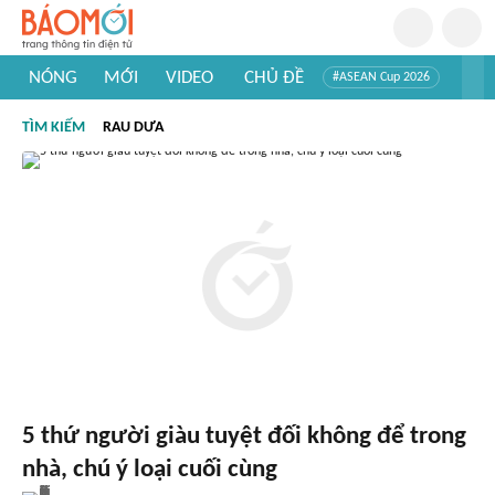
NÓNG
MỚI
VIDEO
CHỦ ĐỀ
#ASEAN Cup 2026
#Trí tuệ nhân tạo
#Mỹ - Iran
#Khám phá Việt Nam
TÌM KIẾM
RAU DƯA
#Khám phá thế giới
5 thứ người giàu tuyệt đối không để trong
nhà, chú ý loại cuối cùng