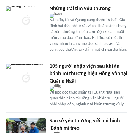
Những trái tim yêu thương
Năm đó, tôi và Quang cùng được 16 tuổi. Gia
đình hai đứa nhà ở sát vách. Hoàn cảnh chung
cả xóm thường khi bữa cơm độn khoai, muối
mắm, rau dưa, đạm bạc. Hai đứa có một tính
giống nhau là cùng mê đọc sách truyện. Và
cùng yêu thương say đắm một chị gái dịu hiền.
105 người nhập viện sau khi ăn
bánh mì thương hiệu Hồng Vân tại
Quảng Ngãi
Vụ ngộ độc thực phẩm tại Quảng Ngãi liên
quan đến bánh mì Hồng Vân khiến 105 người
phải nhập viện, ngành y tế khẩn trương xử lý.
San sẻ yêu thương với mô hình
'Bánh mì treo'