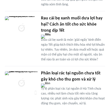
nghĩa xóm tình làng.
Rau cải bẹ xanh muối dưa lợi hay
hại? Cách ăn tốt cho sức khỏe
trong dịp Tết
Dưa cải bẹ xanh là món 'giải ngấy' kinh điển
ngày Tết giúp kích thích tiêu hóa nhờ lợi khuẩn
tự nhiên. Tuy nhiên, ăn dưa muối xổi hoặc quá
mặn có thể gây hại cho một số người, vậy ăn
thế nào là an toàn và có lợi cho sức khỏe?
Phân loại rác tại nguồn chưa tốt
gây khó cho thu gom và xử lý
Tỷ lệ phân loại rác tại nguồn ở Hà Tĩnh chưa
cao, nhiều nơi làm chưa tốt nên vừa tăng
lượng rác phát sinh vừa gây khó khăn cho hoạt
động thu gom, vận chuyển, xử lý.