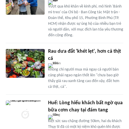
Vượt qua khó khăn về kinh phí, mô hình 'Bánh
mì treo' của Chi bộ - Ban Công tác Mặt trận -
Đoàn thể, Khu phố 15, Phường Bình Phú (TP.
HCM) nhận được sự ủng hộ của nhiều bạn trẻ
và người dân, với mục đích lan tỏa yêu thương
đến cộng đồng.
Rau dưa đắt 'khét lẹt', hơn cả thịt
cá
Không chỉ người mua mà ngay cả người bán
cũng phải ngao ngán thốt lên ''chưa bao giờ
thấy giá rau xanh tăng cao đến vậy, đắt hơn
cả thịt, cá''.
Huế: Lòng hiếu khách bất ngờ qua
bữa cơm chay tại đám tang
Kiệt sức sau chặng đường 50km, hai du khách
Thụy Sĩ đã có một kỷ niệm khó quên khi được