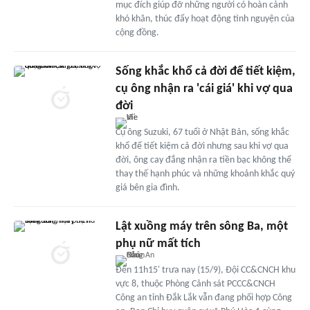
mục đích giúp đỡ những người có hoàn cảnh
khó khăn, thúc đẩy hoạt động tình nguyện của
cộng đồng.
Sống khắc khổ cả đời để tiết kiệm,
cụ ông nhận ra 'cái giá' khi vợ qua
đời
Cụ ông Suzuki, 67 tuổi ở Nhật Bản, sống khắc
khổ để tiết kiệm cả đời nhưng sau khi vợ qua
đời, ông cay đắng nhận ra tiền bạc không thể
thay thế hạnh phúc và những khoảnh khắc quý
giá bên gia đình.
Lật xuồng máy trên sông Ba, một
phụ nữ mất tích
Đến 11h15' trưa nay (15/9), Đội CC&CNCH khu
vực 8, thuộc Phòng Cảnh sát PCCC&CNCH
Công an tỉnh Đắk Lắk vẫn đang phối hợp Công