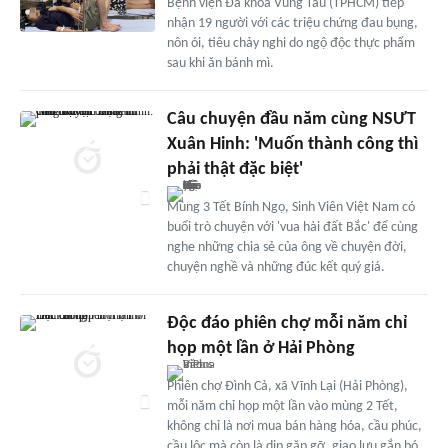
Bệnh viện Đa khoa Vũng Tàu (TPHCM) tiếp
nhận 19 người với các triệu chứng đau bụng,
nôn ói, tiêu chảy nghi do ngộ độc thực phẩm
sau khi ăn bánh mì.
Câu chuyện đầu năm cùng NSƯT
Xuân Hinh: 'Muốn thành công thì
phải thật đặc biệt'
Mùng 3 Tết Bính Ngọ, Sinh Viên Việt Nam có
buổi trò chuyện với 'vua hài đất Bắc' để cùng
nghe những chia sẻ của ông về chuyện đời,
chuyện nghề và những đúc kết quý giá.
Độc đáo phiên chợ mỗi năm chỉ
họp một lần ở Hải Phòng
Phiên chợ Đình Cả, xã Vĩnh Lại (Hải Phòng),
mỗi năm chỉ họp một lần vào mùng 2 Tết,
không chỉ là nơi mua bán hàng hóa, cầu phúc,
cầu lộc mà còn là dịp gặp gỡ, giao lưu gắn bó