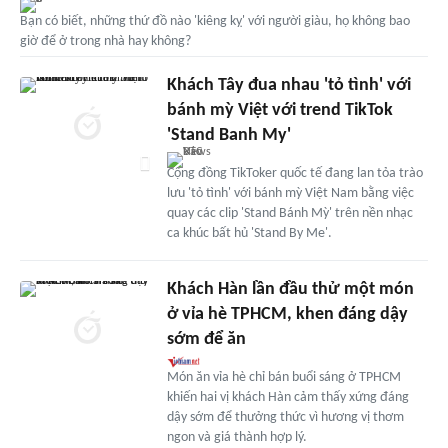
Bạn có biết, những thứ đồ nào 'kiêng kỵ' với người giàu, họ không bao
giờ để ở trong nhà hay không?
Khách Tây đua nhau 'tỏ tình' với
bánh mỳ Việt với trend TikTok
'Stand Banh My'
Cộng đồng TikToker quốc tế đang lan tỏa trào
lưu 'tỏ tình' với bánh mỳ Việt Nam bằng việc
quay các clip 'Stand Bánh Mỳ' trên nền nhạc
ca khúc bất hủ 'Stand By Me'.
Khách Hàn lần đầu thử một món
ở vỉa hè TPHCM, khen đáng dậy
sớm để ăn
Món ăn vỉa hè chỉ bán buổi sáng ở TPHCM
khiến hai vị khách Hàn cảm thấy xứng đáng
dậy sớm để thưởng thức vì hương vị thơm
ngon và giá thành hợp lý.