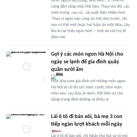
đình, người lao động, sinh viên… ở TPHCM
cũng dần vắng món thịt heo. Thay vào đó, các
món trứng, rau củ… lại xuất hiện nhiều hơn.
'Thay vì ngày nào cũng ăn thịt như trước, thì
nay có thể một hoặc hai tuần ăn một bữa. Lâu
lâu ăn lại thấy ngon hơn' – một bà nội trợ dí
dỏm nói.
Gợi ý các món ngon Hà Nội cho
ngày se lạnh để gia đình quây
quần sưởi ấm
Một bữa cơm gia đình với những món ngon
Hà Nội sẽ có đủ các món: canh, món mặn,
món xào, rau dưa ăn kèm, thể hiện sự cân
bằng trong dinh dưỡng và khẩu vị.
Lái ô tô đi bán xôi, bà mẹ 3 con
tiếp ngàn lượt khách mỗi ngày
Lái ô tô đi bán xôi, chị Ngân thu hút sự tò mò