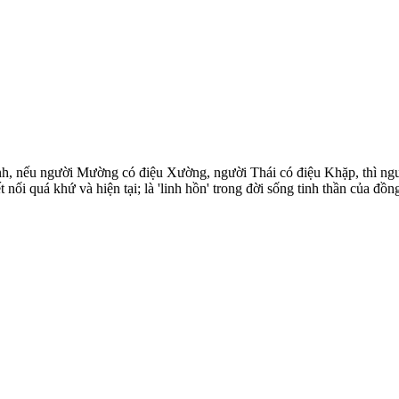
nh, nếu người Mường có điệu Xường, người Thái có điệu Khặp, thì ngườ
t nối quá khứ và hiện tại; là 'linh hồn' trong đời sống tinh thần của 