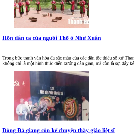
Hồn dân ca của người Thổ ở Như Xuân
Trong bức tranh văn hóa đa sắc màu của các dân tộc thiểu số xứ Tha
không chỉ là một hình thức diễn xướng dân gian, mà còn là sợi dây kế
Dòng Đà giang còn kể chuyện thầy giáo liệt sĩ