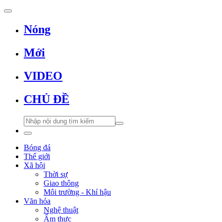
Nóng
Mới
VIDEO
CHỦ ĐỀ
Bóng đá
Thế giới
Xã hội
Thời sự
Giao thông
Môi trường - Khí hậu
Văn hóa
Nghệ thuật
Ẩm thực