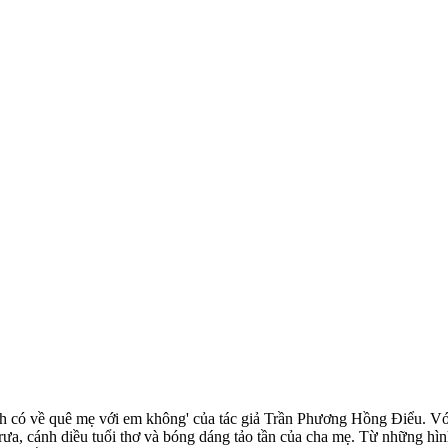
 'Anh có về quê mẹ với em không' của tác giả Trần Phương Hồng Điểu. 
rưa, cánh diều tuổi thơ và bóng dáng tảo tần của cha mẹ. Từ những hìn