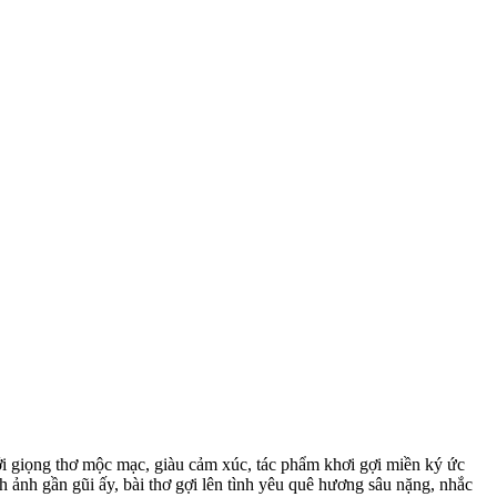
Với giọng thơ mộc mạc, giàu cảm xúc, tác phẩm khơi gợi miền ký ức
h ảnh gần gũi ấy, bài thơ gợi lên tình yêu quê hương sâu nặng, nhắc