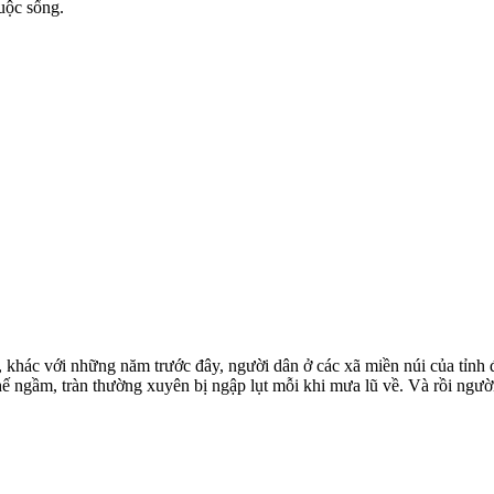
uộc sống.
ác với những năm trước đây, người dân ở các xã miền núi của tỉnh đã 
ế ngầm, tràn thường xuyên bị ngập lụt mỗi khi mưa lũ về. Và rồi người 