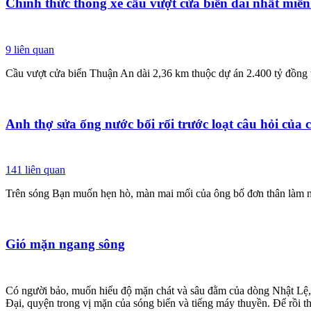
Chính thức thông xe cầu vượt cửa biển dài nhất miề
9
liên quan
Cầu vượt cửa biển Thuận An dài 2,36 km thuộc dự án 2.400 tỷ đồng 
Anh thợ sửa ống nước bối rối trước loạt câu hỏi của
141
liên quan
Trên sóng Bạn muốn hẹn hò, màn mai mối của ông bố đơn thân làm ng
Gió mặn ngang sông
Có người bảo, muốn hiểu độ mặn chát và sâu đằm của dòng Nhật Lệ, đ
Đại, quyện trong vị mặn của sóng biển và tiếng máy thuyền. Để rồi t