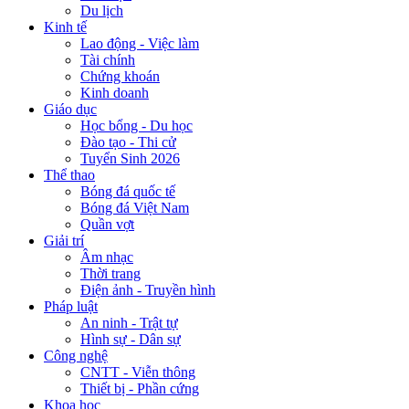
Du lịch
Kinh tế
Lao động - Việc làm
Tài chính
Chứng khoán
Kinh doanh
Giáo dục
Học bổng - Du học
Đào tạo - Thi cử
Tuyển Sinh 2026
Thể thao
Bóng đá quốc tế
Bóng đá Việt Nam
Quần vợt
Giải trí
Âm nhạc
Thời trang
Điện ảnh - Truyền hình
Pháp luật
An ninh - Trật tự
Hình sự - Dân sự
Công nghệ
CNTT - Viễn thông
Thiết bị - Phần cứng
Khoa học