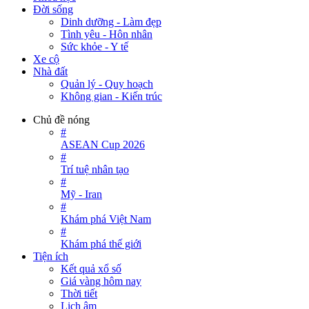
Đời sống
Dinh dưỡng - Làm đẹp
Tình yêu - Hôn nhân
Sức khỏe - Y tế
Xe cộ
Nhà đất
Quản lý - Quy hoạch
Không gian - Kiến trúc
Chủ đề nóng
#
ASEAN Cup 2026
#
Trí tuệ nhân tạo
#
Mỹ - Iran
#
Khám phá Việt Nam
#
Khám phá thế giới
Tiện ích
Kết quả xổ số
Giá vàng hôm nay
Thời tiết
Lịch âm