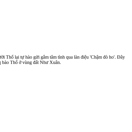
i Thổ lại tự hào gửi gắm tâm tình qua làn điệu 'Chậm đò ho'. Đây
đồng bào Thổ ở vùng đất Như Xuân.