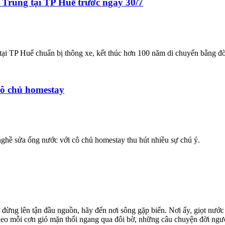
n Trung tại TP Huế trước ngày 30/7
tại TP Huế chuẩn bị thông xe, kết thúc hơn 100 năm di chuyển bằng đò
 cô chủ homestay
hề sửa ống nước với cô chủ homestay thu hút nhiều sự chú ý.
ừng lên tận đầu nguồn, hãy đến nơi sông gặp biển. Nơi ấy, giọt nước
heo mỗi cơn gió mặn thổi ngang qua đôi bờ, những câu chuyện đời người