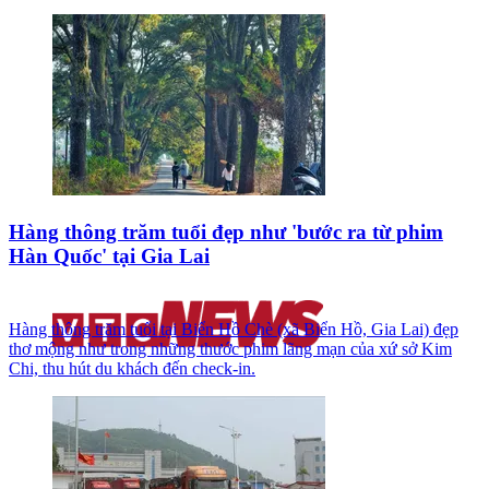
Hàng thông trăm tuổi đẹp như 'bước ra từ phim
Hàn Quốc' tại Gia Lai
Hàng thông trăm tuổi tại Biển Hồ Chè (xã Biển Hồ, Gia Lai) đẹp
thơ mộng như trong những thước phim lãng mạn của xứ sở Kim
Chi, thu hút du khách đến check-in.