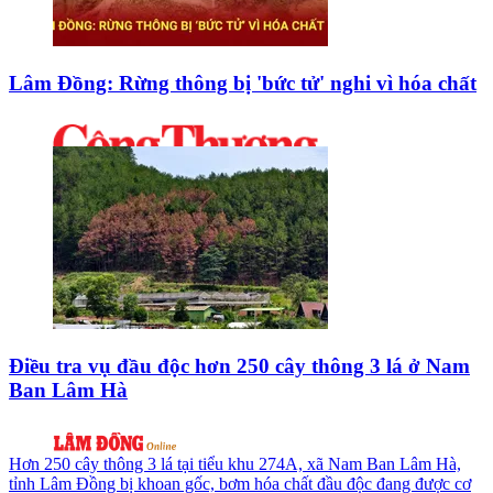
Lâm Đồng: Rừng thông bị 'bức tử' nghi vì hóa chất
Điều tra vụ đầu độc hơn 250 cây thông 3 lá ở Nam
Ban Lâm Hà
Hơn 250 cây thông 3 lá tại tiểu khu 274A, xã Nam Ban Lâm Hà,
tỉnh Lâm Đồng bị khoan gốc, bơm hóa chất đầu độc đang được cơ