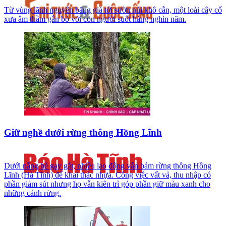
Từ vùng lãnh nguyên băng giá tới sườn núi khô cằn, một loài cây cổ
xưa âm thầm gắn bó với con người suốt hàng nghìn năm.
Giữ nghề dưới rừng thông Hồng Lĩnh
Dưới nắng hè gay gắt, nhiều lao động vẫn bám rừng thông Hồng
Lĩnh (Hà Tĩnh) để khai thác nhựa. Công việc vất vả, thu nhập có
phần giảm sút nhưng họ vẫn kiên trì góp phần giữ màu xanh cho
những cánh rừng.