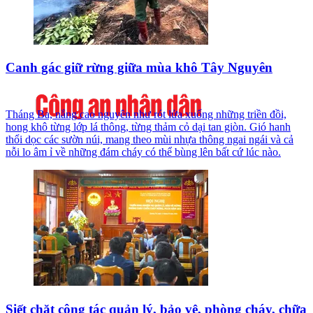
Canh gác giữ rừng giữa mùa khô Tây Nguyên
Tháng Ba, nắng cao nguyên như rót lửa xuống những triền đồi,
hong khô từng lớp lá thông, từng thảm cỏ dại tan giòn. Gió hanh
thổi dọc các sườn núi, mang theo mùi nhựa thông ngai ngái và cả
nỗi lo âm ỉ về những đám cháy có thể bùng lên bất cứ lúc nào.
Siết chặt công tác quản lý, bảo vệ, phòng cháy, chữa