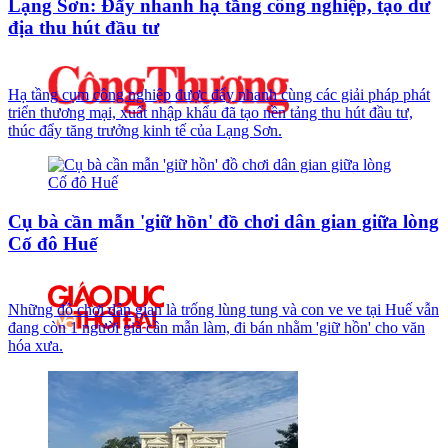
Lạng Sơn: Đẩy nhanh hạ tầng công nghiệp, tạo dư
địa thu hút đầu tư
Hạ tầng cụm công nghiệp được đẩy nhanh cùng các giải pháp phát
triển thương mại, xuất nhập khẩu đã tạo nền tảng thu hút đầu tư,
thúc đẩy tăng trưởng kinh tế của Lạng Sơn.
Cụ bà cần mẫn 'giữ hồn' đồ chơi dân gian giữa lòng
Cố đô Huế
Những đồ chơi dân gian là trống lùng tung và con ve ve tại Huế vẫn
đang còn 1 người già cần mẫn làm, đi bán nhằm 'giữ hồn' cho văn
hóa xưa.