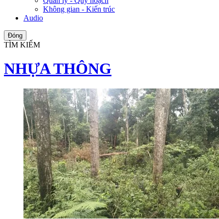
Quản lý - Quy hoạch
Không gian - Kiến trúc
Audio
Đóng
TÌM KIẾM
NHỰA THÔNG