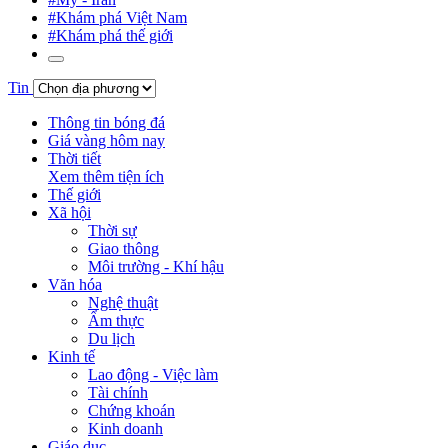
#Khám phá Việt Nam
#Khám phá thế giới
Tin
Thông tin bóng đá
Giá vàng hôm nay
Thời tiết
Xem thêm tiện ích
Thế giới
Xã hội
Thời sự
Giao thông
Môi trường - Khí hậu
Văn hóa
Nghệ thuật
Ẩm thực
Du lịch
Kinh tế
Lao động - Việc làm
Tài chính
Chứng khoán
Kinh doanh
Giáo dục