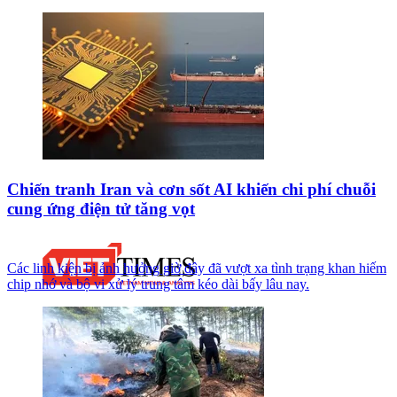
Chiến tranh Iran và cơn sốt AI khiến chi phí chuỗi
cung ứng điện tử tăng vọt
Các linh kiện bị ảnh hưởng giờ đây đã vượt xa tình trạng khan hiếm
chip nhớ và bộ vi xử lý trung tâm kéo dài bấy lâu nay.