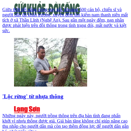
Giữa thời tiết nắng nóng gay gắt, khoảng 500 cán bộ, chiến sĩ và
người dân đã khẩn trương, xuyên đêm tìm kiếm nam thanh niên mất
tích ở xã Thần Lĩnh (Nghệ An). Sau gần một ngày đêm, nạn nhân
được phát hiện trên đồi thông trong tình trạng đói, mất nước và kiệt
sức.
'Lộc rừng' từ nhựa thông
Những ngày này, người trồng thông trên địa bàn tỉnh đang phấn
khởi vì nhựa thông được giá. Giá bán tăng không chỉ giúp nâng cao
thu nhập cho người dân mà còn tạo thêm động lực để người dân gắn