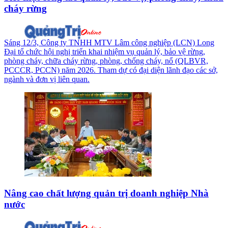
cháy rừng
Sáng 12/3, Công ty TNHH MTV Lâm công nghiệp (LCN) Long
Đại tổ chức hội nghị triển khai nhiệm vụ quản lý, bảo vệ rừng,
phòng cháy, chữa cháy rừng, phòng, chống cháy, nổ (QLBVR,
PCCCR, PCCN) năm 2026. Tham dự có đại diện lãnh đạo các sở,
ngành và đơn vị liên quan.
Nâng cao chất lượng quản trị doanh nghiệp Nhà
nước