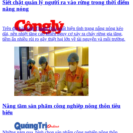
Siết chặt quản lý người ra vào rừng trong thời điểm
nắng nóng
Trên địa bàn tỉnh Thanh Hóa xuất hiện tình trạng nắng nóng kéo
dài, nền nhiệt tăng cao khiến nguy cơ xảy ra cháy rừng gia tăng,
tiềm ẩn nhiều rủi ro gây thiệt hại lớn về tài nguyên và môi trường.
Nâng tầm sản phẩm công nghiệp nông thôn tiêu
biểu
Những năm qua, bình chọn sản phẩm công nghiệp nông thôn