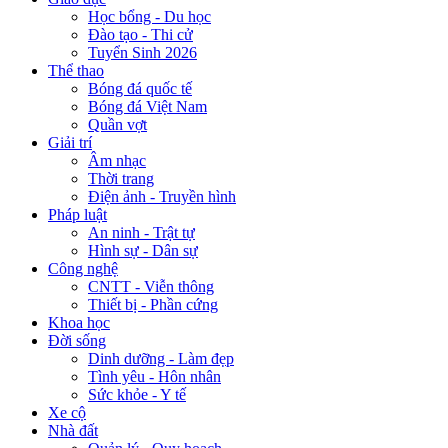
Học bổng - Du học
Đào tạo - Thi cử
Tuyển Sinh 2026
Thể thao
Bóng đá quốc tế
Bóng đá Việt Nam
Quần vợt
Giải trí
Âm nhạc
Thời trang
Điện ảnh - Truyền hình
Pháp luật
An ninh - Trật tự
Hình sự - Dân sự
Công nghệ
CNTT - Viễn thông
Thiết bị - Phần cứng
Khoa học
Đời sống
Dinh dưỡng - Làm đẹp
Tình yêu - Hôn nhân
Sức khỏe - Y tế
Xe cộ
Nhà đất