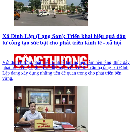
Xã Đình Lập (Lạng Sơn): Triển khai hiệu quả đầu
tư công tạo sức bật cho phát triển kinh tế - xã hội
Với định hướng phát triển kinh tế lâm nghiệp làm nền tảng, thúc đẩy
phát triển công nghiệp và đẩy mạnh đầu tư kết cấu hạ tầng, xã Đình
Lập đang xây dựng những tiền đề quan trọng cho phát triển bền
vững.