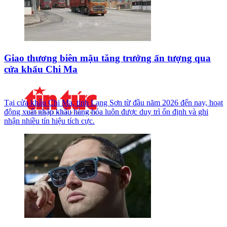
Giao thương biên mậu tăng trưởng ấn tượng qua
cửa khẩu Chi Ma
Tại cửa khẩu Chi Ma, tỉnh Lạng Sơn từ đầu năm 2026 đến nay, hoạt
động xuất nhập khẩu hàng hóa luôn được duy trì ổn định và ghi
nhận nhiều tín hiệu tích cực.