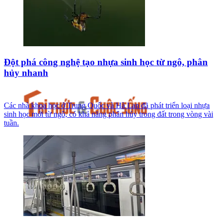
Đột phá công nghệ tạo nhựa sinh học từ ngô, phân
hủy nhanh
Các nhà khoa học ở Trung Quốc và Hà Lan đã phát triển loại nhựa
sinh học mới từ ngô, có khả năng phân hủy trong đất trong vòng vài
tuần.