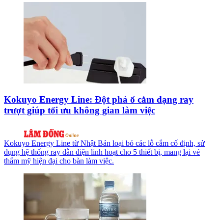
Kokuyo Energy Line: Đột phá ổ cắm dạng ray
trượt giúp tối ưu không gian làm việc
Kokuyo Energy Line từ Nhật Bản loại bỏ các lỗ cắm cố định, sử
dụng hệ thống ray dẫn điện linh hoạt cho 5 thiết bị, mang lại vẻ
thẩm mỹ hiện đại cho bàn làm việc.