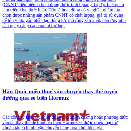
(CNNT) tiêu biểu là hoạt động được tỉnh Quảng Trị đặc biệt quan
tâm triển khai thực hiện. Đây là hoạt động có ý nghĩa, nhằm lựa
chọn được những sản phẩm CNNT có chất lượng, giá trị sử dụng
để tôn vinh, góp phần tạo động lực mở rộng sản xuất, đáp ứng nhu
cầu ngày càng cao của thị trường.
Hàn Quốc miễn thuế vận chuyển thay thế tuyến
đường qua eo biển Hormuz
Các công ty Hàn Quốc sử dụng các tuyến đường hoặc phương thức
vận tải thay thế để tránh eo biển Hormuz sẽ được phép loại trừ
khoản tăng chi phí vận chuyển hàng hóa khỏi biểu giá.