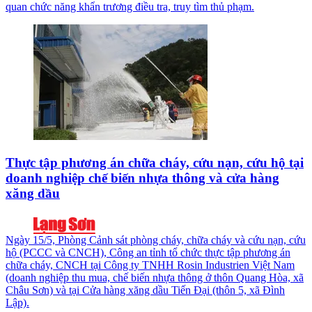
quan chức năng khẩn trương điều tra, truy tìm thủ phạm.
Thực tập phương án chữa cháy, cứu nạn, cứu hộ tại
doanh nghiệp chế biến nhựa thông và cửa hàng
xăng dầu
Ngày 15/5, Phòng Cảnh sát phòng cháy, chữa cháy và cứu nạn, cứu
hộ (PCCC và CNCH), Công an tỉnh tổ chức thực tập phương án
chữa cháy, CNCH tại Công ty TNHH Rosin Industrien Việt Nam
(doanh nghiệp thu mua, chế biến nhựa thông ở thôn Quang Hòa, xã
Châu Sơn) và tại Cửa hàng xăng dầu Tiến Đại (thôn 5, xã Đình
Lập).