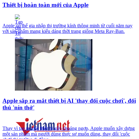
Thiết bị hoàn toàn mới của Apple
Apple có thể gia nhập thị trường kính thông minh từ cuối năm nay
với sản phẩm mang kiểu dáng thời trang giống Meta Ray-Ban.
Apple sắp ra mắt thiết bị AI 'thay đổi cuộc chơi', đối
thủ 'nín thở'
Thay vì tạo ra một thiết bị gây choáng ngợp, Apple muốn xây dựng
một sản phẩm mà người dùng thực sự muốn dùng, thay đổi 'cuộc