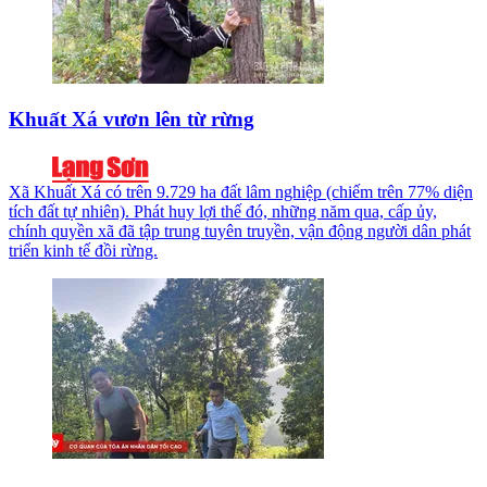
Khuất Xá vươn lên từ rừng
Xã Khuất Xá có trên 9.729 ha đất lâm nghiệp (chiếm trên 77% diện
tích đất tự nhiên). Phát huy lợi thế đó, những năm qua, cấp ủy,
chính quyền xã đã tập trung tuyên truyền, vận động người dân phát
triển kinh tế đồi rừng.