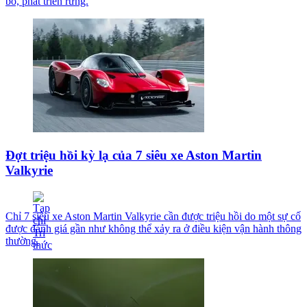
bó, phát triển rừng.
Đợt triệu hồi kỳ lạ của 7 siêu xe Aston Martin
Valkyrie
Chỉ 7 siêu xe Aston Martin Valkyrie cần được triệu hồi do một sự cố
được đánh giá gần như không thể xảy ra ở điều kiện vận hành thông
thường.