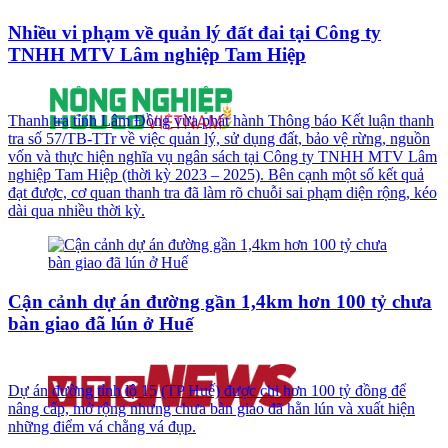
Nhiều vi phạm về quản lý đất đai tại Công ty
TNHH MTV Lâm nghiệp Tam Hiệp
Thanh tra tỉnh Lâm Đồng vừa phát hành Thông báo Kết luận thanh
tra số 57/TB-TTr về việc quản lý, sử dụng đất, bảo vệ rừng, nguồn
vốn và thực hiện nghĩa vụ ngân sách tại Công ty TNHH MTV Lâm
nghiệp Tam Hiệp (thời kỳ 2023 – 2025). Bên cạnh một số kết quả
đạt được, cơ quan thanh tra đã làm rõ chuỗi sai phạm diện rộng, kéo
dài qua nhiều thời kỳ.
Cận cảnh dự án đường gần 1,4km hơn 100 tỷ chưa
bàn giao đã lún ở Huế
Dự án đường tỉnh lộ 15 (TP Huế) được chi hơn 100 tỷ đồng để
nâng cấp, mở rộng nhưng chưa bàn giao đã hằn lún và xuất hiện
những điểm vá chằng vá đụp.