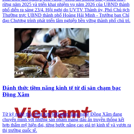
rừng năm 2025 và triển khai nhiệm vụ năm 2026 của UBND thành
phố diễn ra sáng 23/4. Hội nghị do UVTV Thành ủy, Phó Chủ tịch
Thường trực UBND thành phố Hoàng Hải Minh - Trưởng ban Chỉ
đạo Chương trình phát triển lâm nghiệp bền vững thành phố chủ trì.
Đánh thức tiềm năng kinh tế từ di sản chạm bạc
Đồng Xâm
Từ kỹ nghệ thủ công hơn 600 năm, làng nghề Đồng Xâm đang
chuyển mình với những sản phẩm mang dấu ấn truyền thống kết
hợp thẩm mỹ hiện đại, từng bước nâng cao giá trị kinh tế và vươn ra
thị trường quốc tế.