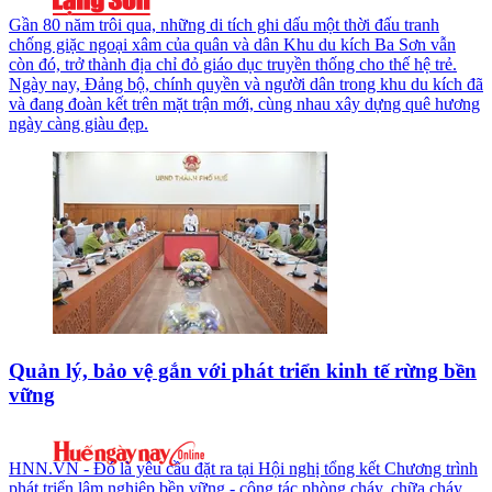
Gần 80 năm trôi qua, những di tích ghi dấu một thời đấu tranh
chống giặc ngoại xâm của quân và dân Khu du kích Ba Sơn vẫn
còn đó, trở thành địa chỉ đỏ giáo dục truyền thống cho thế hệ trẻ.
Ngày nay, Đảng bộ, chính quyền và người dân trong khu du kích đã
và đang đoàn kết trên mặt trận mới, cùng nhau xây dựng quê hương
ngày càng giàu đẹp.
Quản lý, bảo vệ gắn với phát triển kinh tế rừng bền
vững
HNN.VN - Đó là yêu cầu đặt ra tại Hội nghị tổng kết Chương trình
phát triển lâm nghiệp bền vững - công tác phòng cháy, chữa cháy