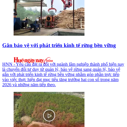
Gắn bảo vệ với phát triển kinh tế rừng bền vững
HNN - Yêu cầu đặt ra đối với ngành lâm nghiệp thành phố hiện nay
là chuyển đổi tư duy từ quản lý, bảo vệ rừng sang quản lý, bảo vệ
gắn với phát triển kinh tế rừng bền vững nhằm góp phần trực tiếp
vào việc thực hiện đạt mục tiêu tăng trưởng hai con số trong năm
2026 và những năm tiếp theo.