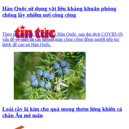
Hàn Quốc sử dụng vật liệu kháng khuẩn phòng
chống lây nhiễm nơi công cộng
Theo phóng viên TTXVN tại Hàn Quốc, sau đại dịch COVID-19,
vấn đề vệ sinh tại các không gian công cộng đông người tiếp tục
được đề cao tại Hàn Quốc.
Loài cây lá kim cho quả mọng thơm lừng khiến cả
châu Âu mê mẩn