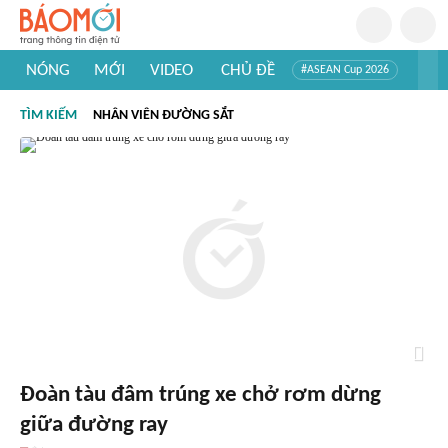
NÓNG
MỚI
VIDEO
CHỦ ĐỀ
#ASEAN Cup 2026
#Tuyển sinh đại học 2026
#Trí tuệ nhân tạo
#Mỹ - Iran
TÌM KIẾM
NHÂN VIÊN ĐƯỜNG SẮT
#Khám phá Việt Nam
#Khám phá thế giới
Đoàn tàu đâm trúng xe chở rơm dừng
giữa đường ray