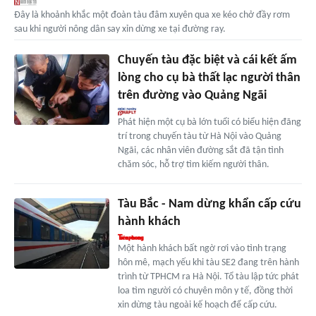
Đây là khoảnh khắc một đoàn tàu đâm xuyên qua xe kéo chở đầy rơm
sau khi người nông dân say xỉn dừng xe tại đường ray.
Chuyến tàu đặc biệt và cái kết ấm
lòng cho cụ bà thất lạc người thân
trên đường vào Quảng Ngãi
Phát hiện một cụ bà lớn tuổi có biểu hiện đãng
trí trong chuyến tàu từ Hà Nội vào Quảng
Ngãi, các nhân viên đường sắt đã tận tình
chăm sóc, hỗ trợ tìm kiếm người thân.
Tàu Bắc - Nam dừng khẩn cấp cứu
hành khách
Một hành khách bất ngờ rơi vào tình trạng
hôn mê, mạch yếu khi tàu SE2 đang trên hành
trình từ TPHCM ra Hà Nội. Tổ tàu lập tức phát
loa tìm người có chuyên môn y tế, đồng thời
xin dừng tàu ngoài kế hoạch để cấp cứu.