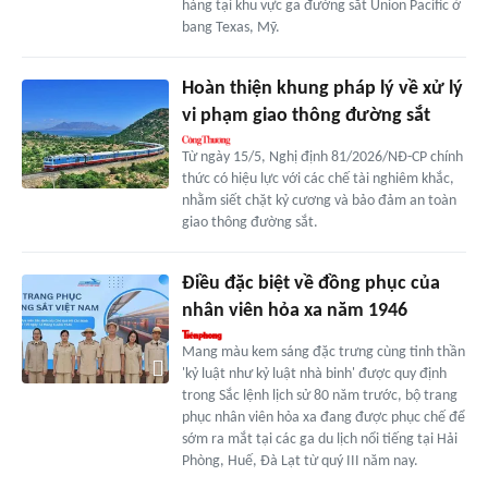
hàng tại khu vực ga đường sắt Union Pacific ở
bang Texas, Mỹ.
Hoàn thiện khung pháp lý về xử lý
vi phạm giao thông đường sắt
Từ ngày 15/5, Nghị định 81/2026/NĐ-CP chính
thức có hiệu lực với các chế tài nghiêm khắc,
nhằm siết chặt kỷ cương và bảo đảm an toàn
giao thông đường sắt.
Điều đặc biệt về đồng phục của
nhân viên hỏa xa năm 1946
Mang màu kem sáng đặc trưng cùng tinh thần
'kỷ luật như kỷ luật nhà binh' được quy định
trong Sắc lệnh lịch sử 80 năm trước, bộ trang
phục nhân viên hỏa xa đang được phục chế để
sớm ra mắt tại các ga du lịch nổi tiếng tại Hải
Phòng, Huế, Đà Lạt từ quý III năm nay.