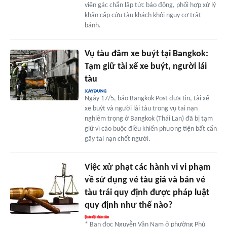
viên gác chắn lập tức báo động, phối hợp xử lý
khẩn cấp cứu tàu khách khỏi nguy cơ trật
bánh.
Vụ tàu đâm xe buýt tại Bangkok:
Tạm giữ tài xế xe buýt, người lái
tàu
Ngày 17/5, báo Bangkok Post đưa tin, tài xế
xe buýt và người lái tàu trong vụ tai nạn
nghiêm trọng ở Bangkok (Thái Lan) đã bị tạm
giữ vì cáo buộc điều khiển phương tiện bất cẩn
gây tai nạn chết người.
Việc xử phạt các hành vi vi phạm
về sử dụng vé tàu giả và bán vé
tàu trái quy định được pháp luật
quy định như thế nào?
* Bạn đọc Nguyễn Văn Nam ở phường Phú