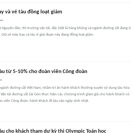
y và vé tàu đồng loạt giảm
uan
t Nguyên đán, thị trường vận tải, đặc biệt là hàng không và ngành đường sắt đang ở
. Giá vé máy bay và tàu ở giai đoạn này đang đồng loạt giảm.
tàu từ 5-10% cho đoàn viên Công đoàn
an
 ngành đường sắt Việt Nam, nhằm tri ân hành khách thường xuyên sử dụng tàu hỏa
CP Vận tải đường sắt Sài Gòn thực hiện các chương trình giảm giá cho hành khách có
n viên Công đoàn, hành khách đi tàu vào ngày sinh nhật.
tàu cho khách tham dự kỳ thi Olympic Toán học