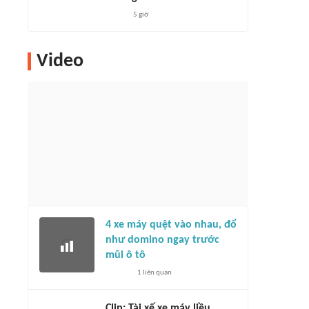
5 giờ
Video
4 xe máy quệt vào nhau, đổ
như domino ngay trước
mũi ô tô
1
liên quan
Clip: Tài xế xe máy liều