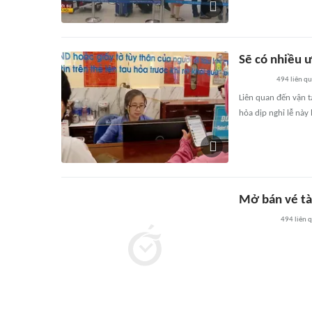
Sẽ có nhiều ư
494
liên q
Liên quan đến vận t
hỏa dịp nghỉ lễ này
Mở bán vé tàu
494
liên 