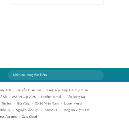
ạng Anh
Nguyễn Xuân Son
Bảng Xếp Hạng AFF Cup 2026
Xổ Số
ASEAN Cup 2026
Lamine Yamal
Báo Bóng Đá
Tin Tức
Giá Vàng
Xổ Số Miền Nam
Lionel Messi
Thời Sự
Nguyễn Văn Hợi
Indonesia
Bóng Đá Việt Nam
ness Account
Zalo Cloud