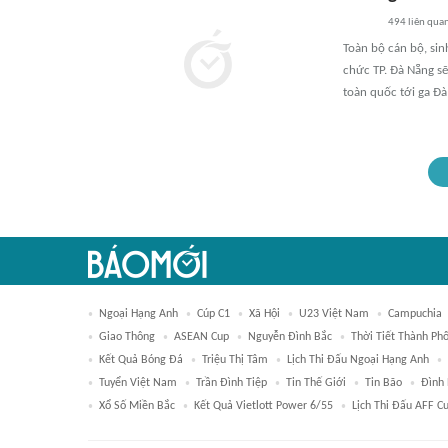
494
liên qua
Toàn bộ cán bộ, sin
chức TP. Đà Nẵng sẽ
toàn quốc tới ga Đà
Ngoại Hạng Anh
Cúp C1
Xã Hội
U23 Việt Nam
Campuchia
Giao Thông
ASEAN Cup
Nguyễn Đình Bắc
Thời Tiết Thành Ph
Kết Quả Bóng Đá
Triệu Thị Tâm
Lịch Thi Đấu Ngoại Hạng Anh
Tuyển Việt Nam
Trần Đình Tiệp
Tin Thế Giới
Tin Bão
Đình
Xổ Số Miền Bắc
Kết Quả Vietlott Power 6/55
Lịch Thi Đấu AFF C