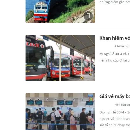
những điểm gần hơn 
Khan hiếm vé 
494
liên qu
Kỳ nghỉ lễ 30-4 và 
nên nhu cầu đi lại 
Giá vé máy ba
494
liên q
Dịp nghỉ lễ 30/4 - 
ngược với tình trạn
sắt tổ chức chạy th