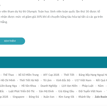
n
h viên tham dự kỳ thi Olympic Toán học Sinh viên toàn quốc lần thứ 30 được tổ
 nhận được mức vé giảm giá 30% khi di chuyển bằng tàu hỏa tại tất cả các ga trên
 Nẵng.
XEM THÊM
Thể Thao
Xổ Số Miền Trung
AFF Cup 2026
Thời Tiết
Bảng Xếp Hạng Ngoại H
ố Hồ Chí Minh
Thời Tiết Hà Nội
Tô Lâm
Vịnh Bắc Bộ
U17 Việt Nam
Kết Quả 
Liên Bang Nga
Hồ Văn Khoa
Doanh Nghiệp
Lịch Vạn Niên
Pháp Luật
Năm
 Bắc
Luật Phát Triển Đô Thị
Sân Mỹ Đình
Giá Xăng Dầu
Đội Tuyển Việt Nam
up 2026
Singapore
Bóng Đá
Xuân Son
Kim Sang-Sik
Khánh Sky
Zalo Busi