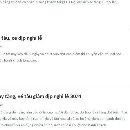
bằng xe ô tô cá nhân. Lượng khách tại ga Hà Nội dự kiến sẽ tăng 2 - 2,5 lần.
tàu, xe dịp nghỉ lễ
an
1-5 năm nay kéo dài 5 ngày và chưa vào đợt cao điểm thi chuyển cấp, thi đại học,
của hành khách tăng cao.
y tăng, vé tàu giảm dịp nghỉ lễ 30/4
uan
1/5 đang đến gần, nhu cầu đi lại của người dân được dự báo là sẽ tăng đột biến. Trái
g giá vé máy bay tăng cao thì giá vé tầu hoa lại có xu hướng giảm do ngành đường
êm chuyến và áp dụng nhiều chính sách ưu đãi có lợi cho hành khách.