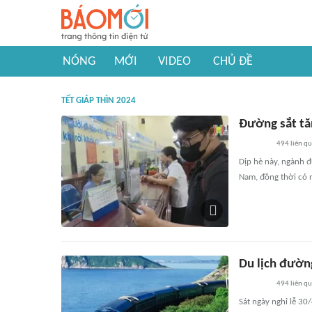
NÓNG
MỚI
VIDEO
CHỦ ĐỀ
TẾT GIÁP THÌN 2024
Đường sắt tă
494
liên q
Dịp hè này, ngành đ
Nam, đồng thời có n
Du lịch đườn
494
liên q
Sát ngày nghỉ lễ 3