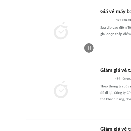
Giá vé máy ba
494
liên q
Sau dịp cao điểm Tế
giai đoạn thấp điểm
Giảm giá vé 
494
liên qu
Theo thông tin của
để đi lại, Công ty 
thẻ khách hàng, đoà
Giảm giá vé 