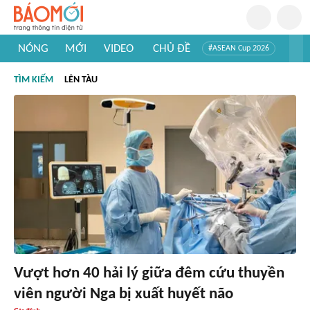
NÓNG
MỚI
VIDEO
CHỦ ĐỀ
#ASEAN Cup 2026
#Trí tuệ nhân tạo
#Mỹ - Iran
#Khám phá Việt Nam
TÌM KIẾM
LÊN TÀU
#Khám phá thế giới
Vượt hơn 40 hải lý giữa đêm cứu thuyền
viên người Nga bị xuất huyết não