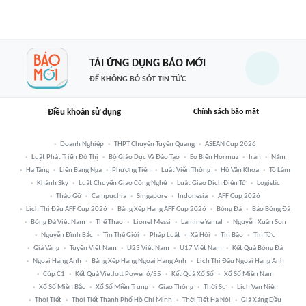
TẢI ỨNG DỤNG BÁO MỚI
ĐỂ KHÔNG BỎ SÓT TIN TỨC
Điều khoản sử dụng
Chính sách bảo mật
Doanh Nghiệp
THPT Chuyên Tuyên Quang
ASEAN Cup 2026
Luật Phát Triển Đô Thị
Bộ Giáo Dục Và Đào Tạo
Eo Biển Hormuz
Iran
Năm
Hạ Tầng
Liên Bang Nga
Phương Tiện
Luật Viễn Thông
Hồ Văn Khoa
Tô Lâm
Khánh Sky
Luật Chuyển Giao Công Nghệ
Luật Giao Dịch Điện Tử
Logistic
Tháo Gỡ
Campuchia
Singapore
Indonesia
AFF Cup 2026
Lịch Thi Đấu AFF Cup 2026
Bảng Xếp Hạng AFF Cup 2026
Bóng Đá
Báo Bóng Đá
Bóng Đá Việt Nam
Thể Thao
Lionel Messi
Lamine Yamal
Nguyễn Xuân Son
Nguyễn Đình Bắc
Tin Thế Giới
Pháp Luật
Xã Hội
Tin Bão
Tin Tức
Giá Vàng
Tuyển Việt Nam
U23 Việt Nam
U17 Việt Nam
Kết Quả Bóng Đá
Ngoại Hạng Anh
Bảng Xếp Hạng Ngoại Hạng Anh
Lịch Thi Đấu Ngoại Hạng Anh
Cúp C1
Kết Quả Vietlott Power 6/55
Kết Quả Xổ Số
Xổ Số Miền Nam
Xổ Số Miền Bắc
Xổ Số Miền Trung
Giao Thông
Thời Sự
Lịch Vạn Niên
Thời Tiết
Thời Tiết Thành Phố Hồ Chí Minh
Thời Tiết Hà Nội
Giá Xăng Dầu