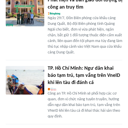
Phát hiện và bàn giao đối tượng bị
công an truy tìm
Ngày 29/7, Đồn Biên phòng cửa khẩu cảng
Dung Quất, Bộ đội Biên phòng tỉnh Quảng
Ngãi cho biết, đơn vị vừa phát hiện, ngăn
chặn, bắt giữ 1 đối tượng thuộc diện cấm xuất
cảnh, liên quan đến tội phạm ma túy đang làm
thủ tục nhập cảnh vào Việt Nam qua cửa khẩu
cảng Dung Quất.
TP. Hồ Chí Minh: Ngư dân khai
báo tạm trú, tạm vắng trên VneID
khi lên tàu đi đánh cá
Công an TP. Hồ Chí Minh sẽ phối hợp các cơ
quan, đơn vị chức năng tuyên truyền, hướng
dẫn ngư dân khai báo tạm trú, tạm vắng trên
VNeID khi lên tàu cá đi khai thác hải sản theo
quy định.