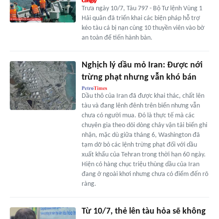
Trưa ngày 10/7, Tàu 797 - Bộ Tư lệnh Vùng 1
Hải quân đã triển khai các biện pháp hỗ trợ
kéo tàu cá bị nạn cùng 10 thuyền viên vào bờ
an toàn để tiến hành bàn.
Nghịch lý dầu mỏ Iran: Được nới
trừng phạt nhưng vẫn khó bán
Dầu thô của Iran đã được khai thác, chất lên
tàu và đang lênh đênh trên biển nhưng vẫn
chưa có người mua. Đó là thực tế mà các
chuyên gia theo dõi dòng chảy vận tải biển ghi
nhận, mặc dù giữa tháng 6, Washington đã
tạm dỡ bỏ các lệnh trừng phạt đối với dầu
xuất khẩu của Tehran trong thời hạn 60 ngày.
Hiện có hàng chục triệu thùng dầu của Iran
đang ở ngoài khơi nhưng chưa có điểm đến rõ
ràng.
Từ 10/7, thẻ lên tàu hỏa sẽ không