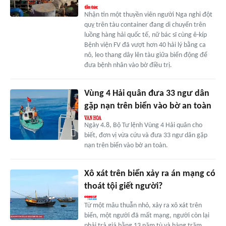
Nhận tin một thuyền viên người Nga nghi đột
quỵ trên tàu container đang di chuyển trên
luồng hàng hải quốc tế, nữ bác sĩ cùng ê-kíp
Bệnh viện FV đã vượt hơn 40 hải lý bằng ca
nô, leo thang dây lên tàu giữa biển động để
đưa bệnh nhân vào bờ điều trị.
Vùng 4 Hải quân đưa 33 ngư dân
gặp nạn trên biển vào bờ an toàn
Ngày 4.8, Bộ Tư lệnh Vùng 4 Hải quân cho
biết, đơn vị vừa cứu và đưa 33 ngư dân gặp
nạn trên biển vào bờ an toàn.
Xô xát trên biển xảy ra án mạng có
thoát tội giết người?
Từ một mâu thuẫn nhỏ, xảy ra xô xát trên
biển, một người đã mất mạng, người còn lại
phải trả giá bằng 13 năm tù và hàng trăm