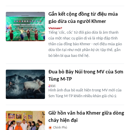
Gắn kết cộng đồng từ điệu múa
gáo dừa của người Khmer
Tiếng 'cốc, cốc' từ đôi gáo dừa là âm thanh
của một nhạc cụ giản dị và là nhịp đập tinh
thần của đồng bào Khmer - nơi điệu múa gáo
dừa tồn tại như một phần ký ức tập thể, gắn
bó bền bỉ qua bao thế hệ.
Đua bò Bảy Núi trong MV của Sơn
Tùng M-TP
Hình ảnh đua bò xuất hiện trong MV mới của
Sơn Tùng M-TP khiến nhiều khán giả chú ý.
Giữ hồn văn hóa Khmer giữa dòng
chảy hiện đại
Chính Phủ