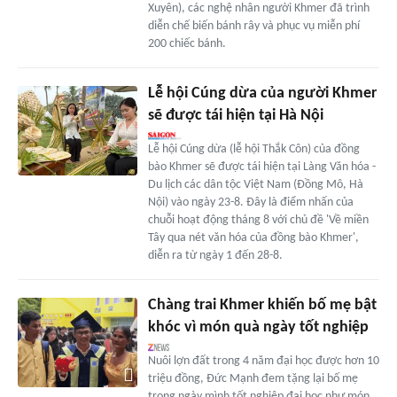
Xuyên), các nghệ nhân người Khmer đã trình
diễn chế biến bánh rây và phục vụ miễn phí
200 chiếc bánh.
Lễ hội Cúng dừa của người Khmer
sẽ được tái hiện tại Hà Nội
Lễ hội Cúng dừa (lễ hội Thắk Côn) của đồng
bào Khmer sẽ được tái hiện tại Làng Văn hóa -
Du lịch các dân tộc Việt Nam (Đồng Mô, Hà
Nội) vào ngày 23-8. Đây là điểm nhấn của
chuỗi hoạt động tháng 8 với chủ đề 'Về miền
Tây qua nét văn hóa của đồng bào Khmer',
diễn ra từ ngày 1 đến 28-8.
Chàng trai Khmer khiến bố mẹ bật
khóc vì món quà ngày tốt nghiệp
Nuôi lợn đất trong 4 năm đại học được hơn 10
triệu đồng, Đức Mạnh đem tặng lại bố mẹ
trong ngày mình tốt nghiệp đại học như món