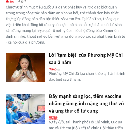
4 giờ
Chương trình mục tiêu quốc gia đang phát huy vai trò đặc biệt quan
trọng trong công tác bảo đảm an sinh xã hội, trở thành đòn bẩy thiết
thực giúp đồng bào dân tộc thiểu số vươn lên. Tại Cần Thơ, thông qua
việc triển khai đồng bộ các nguồn lực, mô hình hỗ trợ chăn nuôi bò sinh
sản đang mang lại hiệu quả rõ nét, giúp nhiều hộ đồng bào Khmer ổn
định sinh kế, thoát nghèo bền vững và đóng góp vào sự phát triển kinh tế
- xã hội của địa phương.
Lời 'tạm biệt' của Phương Mỹ Chi
sau 3 năm
Phương Mỹ Chi đã lựa chọn khép lại hành trình
đặc biệt sau 3 năm.
Đẩy mạnh sàng lọc, tiêm vaccine
nhằm giảm gánh nặng ung thư vú
và ung thư cổ tử cung
Ngày 6/8, tại Thành phố Hồ Chí Minh, Cục Bà
mẹ và Trẻ em (Bộ Y tế) tổ chức Hội thảo triển