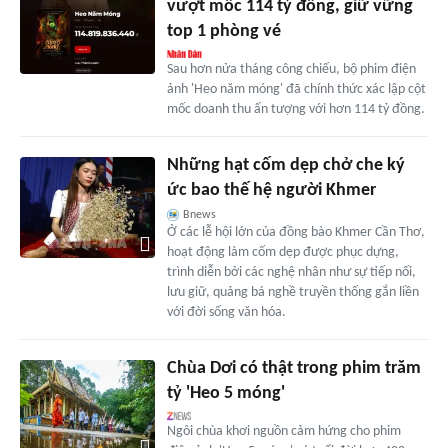
vượt mốc 114 tỷ đồng, giữ vững
top 1 phòng vé
Sau hơn nửa tháng công chiếu, bộ phim điện
ảnh 'Heo năm móng' đã chính thức xác lập cột
mốc doanh thu ấn tượng với hơn 114 tỷ đồng.
Những hạt cốm dẹp chở che ký
ức bao thế hệ người Khmer
Bnews
Ở các lễ hội lớn của đồng bào Khmer Cần Thơ,
hoạt động làm cốm dẹp được phục dựng,
trình diễn bởi các nghệ nhân như sự tiếp nối,
lưu giữ, quảng bá nghề truyền thống gắn liền
với đời sống văn hóa.
Chùa Dơi có thật trong phim trăm
tỷ 'Heo 5 móng'
Ngôi chùa khơi nguồn cảm hứng cho phim