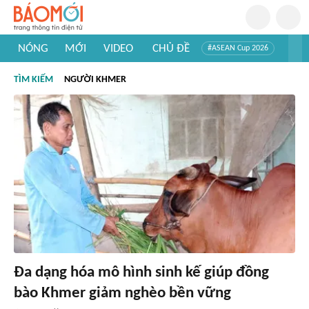
NÓNG
MỚI
VIDEO
CHỦ ĐỀ
#ASEAN Cup 2026
#Trí tuệ nhân tạo
#Mỹ - Iran
#Khám phá Việt Nam
TÌM KIẾM
NGƯỜI KHMER
#Khám phá thế giới
Đa dạng hóa mô hình sinh kế giúp đồng
bào Khmer giảm nghèo bền vững