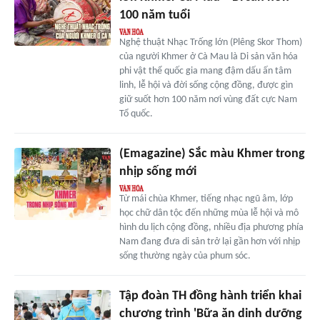
100 năm tuổi
Nghệ thuật Nhạc Trống lớn (Plêng Skor Thom)
của người Khmer ở Cà Mau là Di sản văn hóa
phi vật thể quốc gia mang đậm dấu ấn tâm
linh, lễ hội và đời sống cộng đồng, được gìn
giữ suốt hơn 100 năm nơi vùng đất cực Nam
Tổ quốc.
(Emagazine) Sắc màu Khmer trong
nhịp sống mới
Từ mái chùa Khmer, tiếng nhạc ngũ âm, lớp
học chữ dân tộc đến những mùa lễ hội và mô
hình du lịch cộng đồng, nhiều địa phương phía
Nam đang đưa di sản trở lại gần hơn với nhịp
sống thường ngày của phum sóc.
Tập đoàn TH đồng hành triển khai
chương trình 'Bữa ăn dinh dưỡng