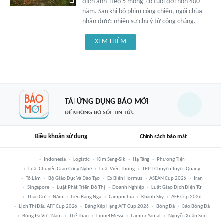
điện ảnh 'Heo 5 móng' có tuổi đời hơn 400
năm. Sau khi bộ phim công chiếu, ngôi chùa
nhận được nhiều sự chú ý từ công chúng.
XEM THÊM
TẢI ỨNG DỤNG BÁO MỚI
ĐỂ KHÔNG BỎ SÓT TIN TỨC
Điều khoản sử dụng
Chính sách bảo mật
Indonesia
Logistic
Kim Sang-Sik
Hạ Tầng
Phương Tiện
Luật Chuyển Giao Công Nghệ
Luật Viễn Thông
THPT Chuyên Tuyên Quang
Tô Lâm
Bộ Giáo Dục Và Đào Tạo
Eo Biển Hormuz
ASEAN Cup 2026
Iran
Singapore
Luật Phát Triển Đô Thị
Doanh Nghiệp
Luật Giao Dịch Điện Tử
Tháo Gỡ
Năm
Liên Bang Nga
Campuchia
Khánh Sky
AFF Cup 2026
Lịch Thi Đấu AFF Cup 2026
Bảng Xếp Hạng AFF Cup 2026
Bóng Đá
Báo Bóng Đá
Bóng Đá Việt Nam
Thể Thao
Lionel Messi
Lamine Yamal
Nguyễn Xuân Son