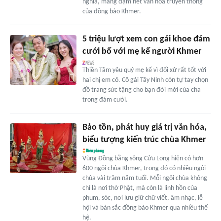
nghĩa, mang đậm nét văn hóa truyền thống
của đồng bào Khmer.
5 triệu lượt xem con gái khoe đám
cưới bố với mẹ kế người Khmer
Thiền Tâm yêu quý mẹ kế vì đối xử rất tốt với
hai chị em cô. Cô gái Tây Ninh còn tự tay chọn
đồ trang sức tặng cho bạn đời mới của cha
trong đám cưới.
Bảo tồn, phát huy giá trị văn hóa,
biểu tượng kiến trúc chùa Khmer
Vùng Đồng bằng sông Cửu Long hiện có hơn
600 ngôi chùa Khmer, trong đó có nhiều ngôi
chùa vài trăm năm tuổi. Mỗi ngôi chùa không
chỉ là nơi thờ Phật, mà còn là linh hồn của
phum, sóc, nơi lưu giữ chữ viết, âm nhạc, lễ
hội và bản sắc đồng bào Khmer qua nhiều thế
hệ.