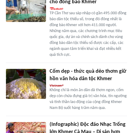
cho đồng bào Khmer
TP Cần Thơ sau sáp nhập có gần 495.000 đồng
bào dân tộc thiểu số, trong đó đông nhất là
đồng bào Khmer với hơn 411.000 người.
Những năm qua, các chương trình mục tiêu
quốc gia, dự án và chính sách dành cho vùng
đồng bào dân tộc thiểu số được các cấp, các
ngành quan tâm triển khai và đạt nhiều kết
quả tích cực.
Cốm dẹp - thức quà dẻo thơm giữ
hồn văn hóa dân tộc Khmer
Không chỉ là món ăn dân dã thơm ngon, cốm
dẹp còn chứa đựng giá trị văn hóa, tín ngưỡng
và tinh thần lao động của cộng đồng Khmer
Nam Bộ suốt hàng trăm năm qua.
(Infographic) Độc đáo Nhạc Trống
lớn Khmer Cà Mau – Di sản hơn