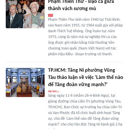
Phạm Thiên Thư - Đạo ca giữa
thành vách sương mù
Phạm Thiên Thư sinh năm 1940 tại Thái Bình,
vào Nam năm 1955, từ 1964 xuất gia với pháp
danh Thích Tuệ Không. Ông hoàn tục năm
1973, cũng là năm mà sự nghiệp thi ca của
ông được ghi nhận bằng Giải thưởng Văn
chương toàn quốc (Nam Việt Nam) với tác
phẩm Hậu Kiều - Đoạn trường vô thanh.
TP.HCM: Tăng Ni phường Vũng
Tàu thảo luận về việc 'Làm thế nào
để Tăng đoàn vững mạnh?'
Sáng ngày 11-6 (nhằm 26-4-Bính Ngọ), tại
giảng đường chùa Liên Trì (phường Vũng Tàu,
TP.HCM), Ban Chức sự trường hạ chùa Liên Trì
và Vạn Phước đã tổ chức buổi sinh hoạt Tăng
sự, chủ đề 'Làm thế nào để Tăng đoàn vững
mạnh?' cho chư tôn đức Tăng Ni hành giả 2 hạ