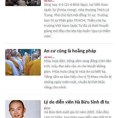
Sáng nay, 6-6 (21-4-Bính Ngọ), tại Việt Nam
Quốc Tự (P.Hòa Hưng), Hòa thượng Thích Lệ
Trang, Phó Chủ tịch Hội đồng Trị sự, Trưởng
ban Trị sự Phật giáo TP.HCM, Thiền chủ hạ
trường Việt Nam Quốc Tự đã có thời thuyết
giảng mở đầu cho lớp tập huấn 'Quy củ thiền
môn'.
An cư cũng là hoằng pháp
Mùa mưa đến, tiếng sấm vang động trên nền
trời, mây đen kéo vần vũ che khuất không
gian. Mùa mưa cũng là mùa An cư kiết hạ.
Tiếng sấm xa báo hiệu chư vị Tỳ-kheo chuẩn bị
những ngày miên mật, chuẩn bị thời khắc
riêng cho mình.
Lý do diễn viên Hà Bửu Sinh đi tu
Hà Bửu Sinh xuất gia từ năm 2005. Gần đây,
Lâm Vi Thần, bạn thân nam diễn viên tiết lộ lý