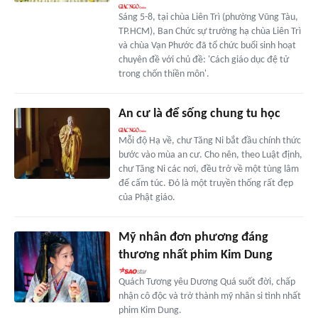
Sáng 5-8, tại chùa Liên Trì (phường Vũng Tàu,
TP.HCM), Ban Chức sự trường hạ chùa Liên Trì
và chùa Vạn Phước đã tổ chức buổi sinh hoạt
chuyên đề với chủ đề: 'Cách giáo dục đệ tử
trong chốn thiền môn'.
An cư là để sống chung tu học
Mỗi độ Hạ về, chư Tăng Ni bắt đầu chính thức
bước vào mùa an cư. Cho nên, theo Luật định,
chư Tăng Ni các nơi, đều trở về một tùng lâm
để cấm túc. Đó là một truyền thống rất đẹp
của Phật giáo.
Mỹ nhân đơn phương đáng
thương nhất phim Kim Dung
Quách Tương yêu Dương Quá suốt đời, chấp
nhận cô độc và trở thành mỹ nhân si tình nhất
phim Kim Dung.