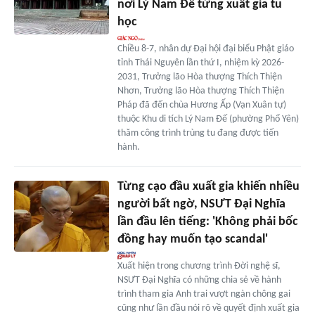
nơi Lý Nam Đế từng xuất gia tu
học
Chiều 8-7, nhân dự Đại hội đại biểu Phật giáo
tỉnh Thái Nguyên lần thứ I, nhiệm kỳ 2026-
2031, Trưởng lão Hòa thượng Thích Thiện
Nhơn, Trưởng lão Hòa thượng Thích Thiện
Pháp đã đến chùa Hương Ấp (Vạn Xuân tự)
thuộc Khu di tích Lý Nam Đế (phường Phổ Yên)
thăm công trình trùng tu đang được tiến
hành.
Từng cạo đầu xuất gia khiến nhiều
người bất ngờ, NSƯT Đại Nghĩa
lần đầu lên tiếng: 'Không phải bốc
đồng hay muốn tạo scandal'
Xuất hiện trong chương trình Đời nghệ sĩ,
NSƯT Đại Nghĩa có những chia sẻ về hành
trình tham gia Anh trai vượt ngàn chông gai
cũng như lần đầu nói rõ về quyết định xuất gia