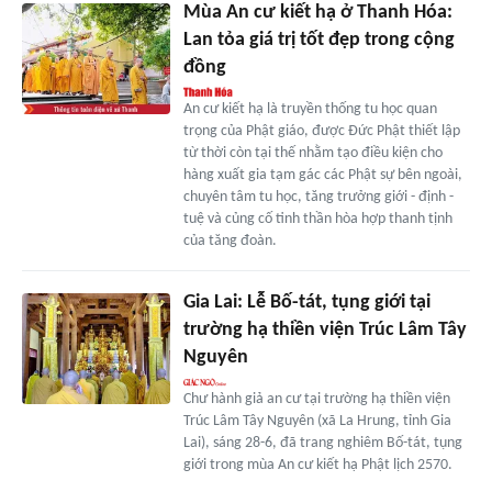
Mùa An cư kiết hạ ở Thanh Hóa:
Lan tỏa giá trị tốt đẹp trong cộng
đồng
An cư kiết hạ là truyền thống tu học quan
trọng của Phật giáo, được Đức Phật thiết lập
từ thời còn tại thế nhằm tạo điều kiện cho
hàng xuất gia tạm gác các Phật sự bên ngoài,
chuyên tâm tu học, tăng trưởng giới - định -
tuệ và củng cố tinh thần hòa hợp thanh tịnh
của tăng đoàn.
Gia Lai: Lễ Bố-tát, tụng giới tại
trường hạ thiền viện Trúc Lâm Tây
Nguyên
Chư hành giả an cư tại trường hạ thiền viện
Trúc Lâm Tây Nguyên (xã La Hrung, tỉnh Gia
Lai), sáng 28-6, đã trang nghiêm Bố-tát, tụng
giới trong mùa An cư kiết hạ Phật lịch 2570.