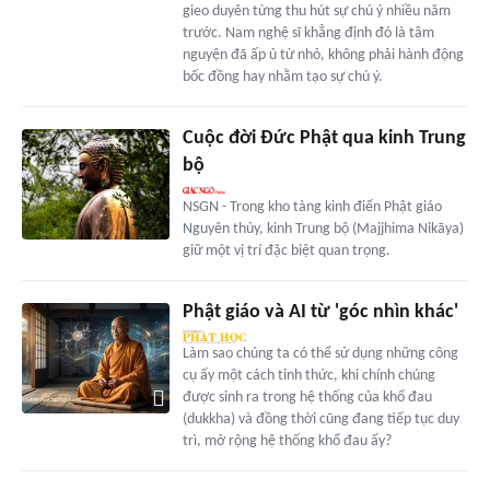
gieo duyên từng thu hút sự chú ý nhiều năm
trước. Nam nghệ sĩ khẳng định đó là tâm
nguyện đã ấp ủ từ nhỏ, không phải hành động
bốc đồng hay nhằm tạo sự chú ý.
Cuộc đời Đức Phật qua kinh Trung
bộ
NSGN - Trong kho tàng kinh điển Phật giáo
Nguyên thủy, kinh Trung bộ (Majjhima Nikāya)
giữ một vị trí đặc biệt quan trọng.
Phật giáo và AI từ 'góc nhìn khác'
Làm sao chúng ta có thể sử dụng những công
cụ ấy một cách tỉnh thức, khi chính chúng
được sinh ra trong hệ thống của khổ đau
(dukkha) và đồng thời cũng đang tiếp tục duy
trì, mở rộng hệ thống khổ đau ấy?