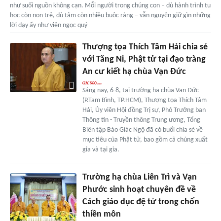
như suối nguồn không cạn. Mỗi người trong chúng con – dù hành trình tu
học còn non trẻ, dù tâm còn nhiều buộc ràng – vẫn nguyện giữ gìn những
lời dạy ấy như viên ngọc quý
Thượng tọa Thích Tâm Hải chia sẻ
với Tăng Ni, Phật tử tại đạo tràng
An cư kiết hạ chùa Vạn Đức
Sáng nay, 6-8, tại trường hạ chùa Vạn Đức
(P.Tam Bình, TP.HCM), Thượng tọa Thích Tâm
Hải, Ủy viên Hội đồng Trị sự, Phó Trưởng ban
Thông tin - Truyền thông Trung ương, Tổng
Biên tập Báo Giác Ngộ đã có buổi chia sẻ về
mục tiêu của Phật tử, bao gồm cả chúng xuất
gia và tại gia.
Trường hạ chùa Liên Trì và Vạn
Phước sinh hoạt chuyên đề về
Cách giáo dục đệ tử trong chốn
thiền môn