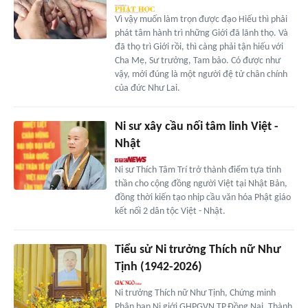
Vì vậy muốn làm trọn được đạo Hiếu thì phải
phát tâm hành trì những Giới đã lãnh thọ. Và
đã thọ trì Giới rồi, thì càng phải tận hiếu với
Cha Mẹ, Sư trưởng, Tam bảo. Có được như
vậy, mới đúng là một người đệ tử chân chính
của đức Như Lai.
Ni sư xây cầu nối tâm linh Việt -
Nhật
Ni sư Thích Tâm Trí trở thành điểm tựa tinh
thần cho cộng đồng người Việt tại Nhật Bản,
đồng thời kiến tạo nhịp cầu văn hóa Phật giáo
kết nối 2 dân tộc Việt - Nhật.
Tiểu sử Ni trưởng Thích nữ Như
Tịnh (1942-2026)
Ni trưởng Thích nữ Như Tịnh, Chứng minh
Phân ban Ni giới GHPGVN TP.Đồng Nai, Thành