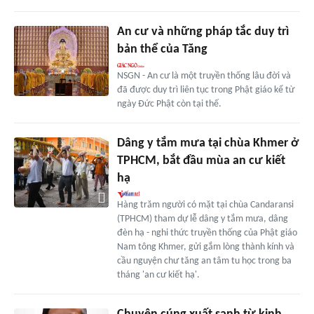
An cư và những pháp tắc duy trì
bản thể của Tăng
NSGN - An cư là một truyền thống lâu đời và
đã được duy trì liên tục trong Phật giáo kể từ
ngày Đức Phật còn tại thế.
Dâng y tắm mưa tại chùa Khmer ở
TPHCM, bắt đầu mùa an cư kiết
hạ
Hàng trăm người có mặt tại chùa Candaransi
(TPHCM) tham dự lễ dâng y tắm mưa, dâng
đèn hạ - nghi thức truyền thống của Phật giáo
Nam tông Khmer, gửi gắm lòng thành kính và
cầu nguyện chư tăng an tâm tu học trong ba
tháng 'an cư kiết hạ'.