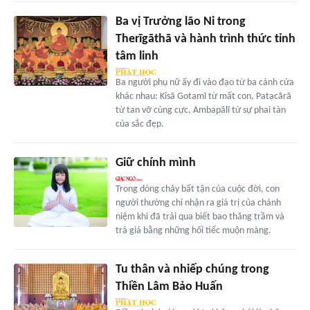
Ba vị Trưởng lão Ni trong
Therīgāthā và hành trình thức tỉnh
tâm linh
Ba người phụ nữ ấy đi vào đạo từ ba cánh cửa
khác nhau: Kisā Gotamī từ mất con, Patạcārā
từ tan vỡ cùng cực, Ambapālī từ sự phai tàn
của sắc đẹp.
Giữ chính mình
Trong dòng chảy bất tận của cuộc đời, con
người thường chỉ nhận ra giá trị của chánh
niệm khi đã trải qua biết bao thăng trầm và
trả giá bằng những hối tiếc muộn màng.
Tu thân và nhiếp chúng trong
Thiền Lâm Bảo Huấn