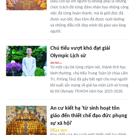
Điều còn lại với người tu không phải là những
chức trách đã từng đảm nhận hay những công
việc đã từng hoàn thành, mà là giới đức đã
được vun bồi, đạo tâm đã được nuôi dưỡng
và những điều tốt đẹp mình đã gieo vào lòng
người.
Chú tiểu vượt khó đạt giải
Olympic Lịch sử
Từ một cậu bé từng chậm nói, thành tích học
bình thường, chú tiểu Trung Toàn (ở chùa Liên
Trì, P.Vũng Tàu) đã gây bất ngờ cho mọi người
khi xuất sắc mang về giải ba môn Lịch sử trong
kỳ thi Olympic TP.HCM năm học 2025-2026.
An cư kiết hạ 'từ sinh hoạt tôn
giáo đến thiết chế đạo đức phụng
sự xã hội'
Bản chất của An cư là một thiết chế 'tự chỉnh