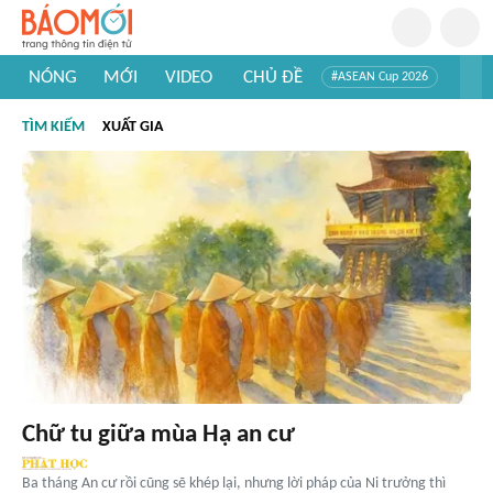
NÓNG
MỚI
VIDEO
CHỦ ĐỀ
#ASEAN Cup 2026
#Trí tuệ nhân tạo
#Mỹ - Iran
#Khám phá Việt Nam
TÌM KIẾM
XUẤT GIA
#Khám phá thế giới
Chữ tu giữa mùa Hạ an cư
Ba tháng An cư rồi cũng sẽ khép lại, nhưng lời pháp của Ni trưởng thì