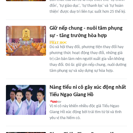
đốn', 'tự giáo dục', 'tự thanh lọc' và 'tự hoàn
thiện' được duy trì liên tục suốt hơn 25 thế kỷ.
Giữ nếp chung - nuôi tâm phụng
sự - tăng trưởng hòa hợp
Dù xã hội thay đổi, phương tiện thay đổi hay
phương thức hoạt động thay đổi, những giá
trị căn bản làm nên người xuất gia vẫn không
thay đổi. Đó là: giữ gìn nếp chung, nuôi dưỡng
tâm phụng sự và xây dựng sự hòa hợp.
Nàng tiểu ni cô gây xúc động nhất
Tiếu Ngạo Giang Hồ
Vị ni cô này khiến nhiều độc giả Tiếu Ngạo
Giang Hồ xúc động bởi trái tim từ bi và tình
yêu vị tha hiếm có.