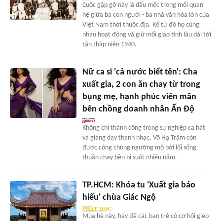
Cuộc gặp gỡ này là dấu mốc trong mối quan
hệ giữa ba con người - ba nhà văn hóa lớn của
Việt Nam thời thuộc địa. Kể từ đó họ cùng
nhau hoạt động và giữ mối giao tình lâu dài tới
tận thập niên 1940.
Nữ ca sĩ 'cả nước biết tên': Cha
xuất gia, 2 con ăn chay từ trong
bụng mẹ, hạnh phúc viên mãn
bên chồng doanh nhân Ấn Độ
Không chỉ thành công trong sự nghiệp ca hát
và giảng dạy thanh nhạc, Võ Hạ Trâm còn
được công chúng ngưỡng mộ bởi lối sống
thuần chay bền bỉ suốt nhiều năm.
TP.HCM: Khóa tu 'Xuất gia báo
hiếu' chùa Giác Ngộ
Mùa hè này, hãy để các bạn trẻ có cơ hội gieo