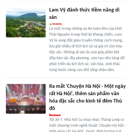
Lam Vỹ đánh thức tiềm năng di
sản
Là một trong những xã An toàn khu của tỉnh
Thái Nguyên trong thời kỳ kháng chiến, Lam
Vỹ là vùng đất giàu truyền thống cách mạng,
lưu giữ nhiều di tích lịch sử và giá trị văn hóa
đặc sắc. Những di sản ấy vừa góp phần bồi
đắp bản sắc địa phương, vừa tạo nền tảng để
phát triển du lịch lịch sử, văn hóa, sinh thái,
từng bước nâng cao đời sống nhân dân.
Ra mắt 'Chuyện Hà Nội - Một ngày
rất Hà Nội', thêm sản phẩm văn
hóa đặc sắc cho kinh tế đêm Thủ
đô
Tối 30-7, Nhà hát Ca múa nhạc Thăng Long ra
mắt chương trình nghệ thuật 'Chuyện Hà Nội -
Một ngày rất Hà Nội'. Được định hướng trở