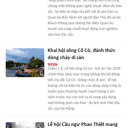
'Nhịp phách Kinh Bắc' đã mang đến cho công
chúng một không gian nghệ thuật đậm đà bản
sắc. Sự kiện là nhịp cầu kết nối di sản Dân ca
Quan họ Bắc Ninh với người dân Thủ đô và du
khách thông qua những làn điệu Quan họ
mượt mà cùng chuỗi hoạt động trải nghiệm
văn hóa đặc sắc.
Khai hội sông Cổ Cò, đánh thức
dòng chảy di sản
Chiều 1.8, Lễ hội sông Cổ Cò - Hội An Tây 2026
chính thức khai mạc trong không khí sôi động.
Với chủ đề 'Cổ Cò - Dòng chảy di sản', lễ hội
không chỉ tái hiện ký ức của dòng sông từng là
tuyến giao thương huyết mạch hàng trăm
năm trước mà còn mở ra kỳ vọng xây dựng
một không gian văn hóa - du lịch sinh thái đặc
sắc của Đà Nẵng.
Lễ hội Cầu ngư Phan Thiết mang