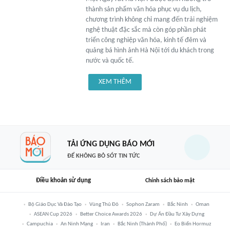
thành sản phẩm văn hóa phục vụ du lịch,
chương trình không chỉ mang đến trải nghiệm
nghệ thuật đặc sắc mà còn góp phần phát
triển công nghiệp văn hóa, kinh tế đêm và
quảng bá hình ảnh Hà Nội tới du khách trong
nước và quốc tế.
XEM THÊM
TẢI ỨNG DỤNG BÁO MỚI
ĐỂ KHÔNG BỎ SÓT TIN TỨC
Điều khoản sử dụng
Chính sách bảo mật
Bộ Giáo Dục Và Đào Tạo
Vùng Thủ Đô
Sophon Zaram
Bắc Ninh
Oman
ASEAN Cup 2026
Better Choice Awards 2026
Dự Án Đầu Tư Xây Dựng
Campuchia
An Ninh Mạng
Iran
Bắc Ninh (thành Phố)
Eo Biển Hormuz