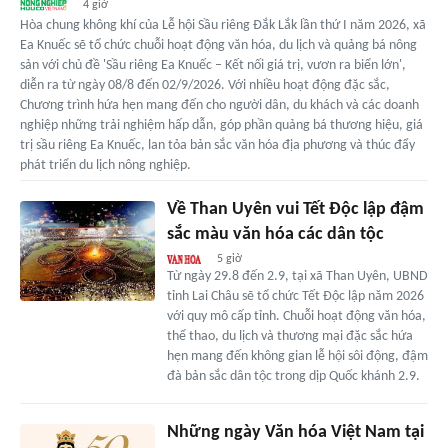
4 giờ
Hòa chung không khí của Lễ hội Sầu riêng Đắk Lắk lần thứ I năm 2026, xã
Ea Knuếc sẽ tổ chức chuỗi hoạt động văn hóa, du lịch và quảng bá nông
sản với chủ đề 'Sầu riêng Ea Knuếc – Kết nối giá trị, vươn ra biển lớn',
diễn ra từ ngày 08/8 đến 02/9/2026. Với nhiều hoạt động đặc sắc,
Chương trình hứa hẹn mang đến cho người dân, du khách và các doanh
nghiệp những trải nghiệm hấp dẫn, góp phần quảng bá thương hiệu, giá
trị sầu riêng Ea Knuếc, lan tỏa bản sắc văn hóa địa phương và thúc đẩy
phát triển du lịch nông nghiệp.
Về Than Uyên vui Tết Độc lập đậm
sắc màu văn hóa các dân tộc
5 giờ
Từ ngày 29.8 đến 2.9, tại xã Than Uyên, UBND
tỉnh Lai Châu sẽ tổ chức Tết Độc lập năm 2026
với quy mô cấp tỉnh. Chuỗi hoạt động văn hóa,
thể thao, du lịch và thương mại đặc sắc hứa
hẹn mang đến không gian lễ hội sôi động, đậm
đà bản sắc dân tộc trong dịp Quốc khánh 2.9.
Những ngày Văn hóa Việt Nam tại