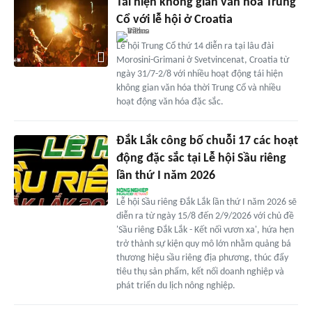
Tái hiện không gian văn hóa Trung
Cổ với lễ hội ở Croatia
Lễ hội Trung Cổ thứ 14 diễn ra tại lâu đài
Morosini-Grimani ở Svetvincenat, Croatia từ
ngày 31/7-2/8 với nhiều hoạt động tái hiện
không gian văn hóa thời Trung Cổ và nhiều
hoạt động văn hóa đặc sắc.
Đắk Lắk công bố chuỗi 17 các hoạt
động đặc sắc tại Lễ hội Sầu riêng
lần thứ I năm 2026
Lễ hội Sầu riêng Đắk Lắk lần thứ I năm 2026 sẽ
diễn ra từ ngày 15/8 đến 2/9/2026 với chủ đề
'Sầu riêng Đắk Lắk - Kết nối vươn xa', hứa hẹn
trở thành sự kiện quy mô lớn nhằm quảng bá
thương hiệu sầu riêng địa phương, thúc đẩy
tiêu thụ sản phẩm, kết nối doanh nghiệp và
phát triển du lịch nông nghiệp.