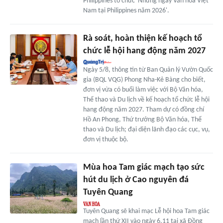
Philippines tổ chức 'Những ngày Văn hóa Việt
Nam tại Philippines năm 2026'.
Rà soát, hoàn thiện kế hoạch tổ
chức lễ hội hang động năm 2027
Ngày 5/8, thông tin từ Ban Quản lý Vườn Quốc
gia (BQL VQG) Phong Nha-Kẻ Bàng cho biết,
đơn vị vừa có buổi làm việc với Bộ Văn hóa,
Thể thao và Du lịch về kế hoạch tổ chức lễ hội
hang động năm 2027. Tham dự có đồng chí
Hồ An Phong, Thứ trưởng Bộ Văn hóa, Thể
thao và Du lịch; đại diện lãnh đạo các cục, vụ,
đơn vị thuộc bộ.
Mùa hoa Tam giác mạch tạo sức
hút du lịch ở Cao nguyên đá
Tuyên Quang
Tuyên Quang sẽ khai mạc Lễ hội hoa Tam giác
mạch lần thứ XII vào ngày 6.11 tại xã Đồng