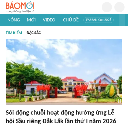
NÓNG
MỚI
VIDEO
CHỦ ĐỀ
#ASEAN Cup 2026
#Trí tuệ nhân tạo
#Mỹ - Iran
#Khám phá Việt Nam
TÌM KIẾM
ĐẶC SẮC
#Khám phá thế giới
Sôi động chuỗi hoạt động hưởng ứng Lễ
hội Sầu riêng Đắk Lắk lần thứ I năm 2026