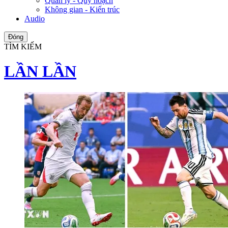
Quản lý - Quy hoạch
Không gian - Kiến trúc
Audio
Đóng
TÌM KIẾM
LẦN LẦN