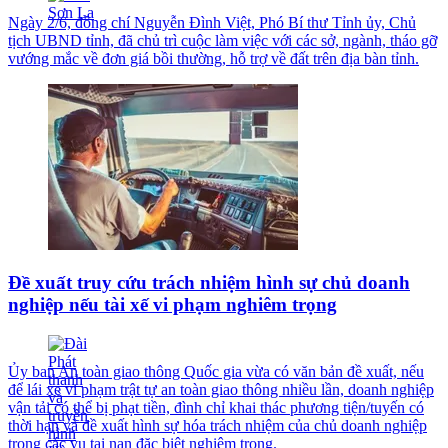
Ngày 2/6, đồng chí Nguyễn Đình Việt, Phó Bí thư Tỉnh ủy, Chủ
tịch UBND tỉnh, đã chủ trì cuộc làm việc với các sở, ngành, tháo gỡ
vướng mắc về đơn giá bồi thường, hỗ trợ về đất trên địa bàn tỉnh.
Đề xuất truy cứu trách nhiệm hình sự chủ doanh
nghiệp nếu tài xế vi phạm nghiêm trọng
Ủy ban An toàn giao thông Quốc gia vừa có văn bản đề xuất, nếu
để lái xe vi phạm trật tự an toàn giao thông nhiều lần, doanh nghiệp
vận tải có thể bị phạt tiền, đình chỉ khai thác phương tiện/tuyến có
thời hạn và đề xuất hình sự hóa trách nhiệm của chủ doanh nghiệp
trong các vụ tai nạn đặc biệt nghiêm trọng.