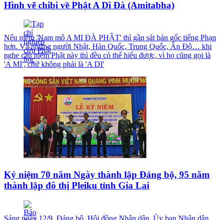
Hình vẽ chibi về Phật A Di Đà (Amitabha)
Nếu niệm 'Nam mô A MI ĐÀ PHẬT' thì gần sát bản gốc tiếng Phạn
hơn. Và những người Nhật, Hàn Quốc, Trung Quốc, Ấn Độ… khi
nghe câu niệm Phật này thì đều có thể hiểu được, vì họ cũng gọi là
'A MI', chứ không phải là 'A DI'
Kỷ niệm 70 năm Ngày thành lập Đảng bộ, 95 năm
thành lập đô thị Pleiku tỉnh Gia Lai
Sáng ngày 12/9, Đảng bộ, Hội đồng Nhân dân, Ủy ban Nhân dân,