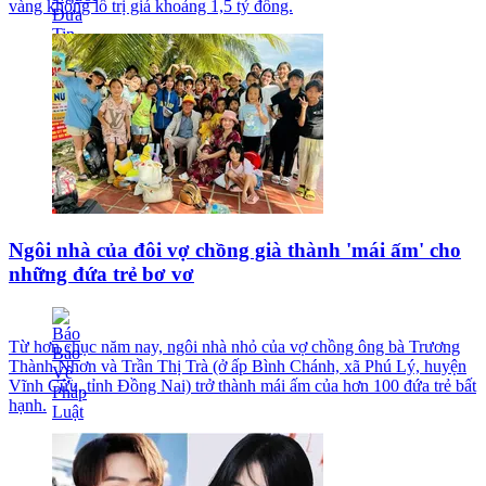
vàng khổng lồ trị giá khoảng 1,5 tỷ đồng.
Ngôi nhà của đôi vợ chồng già thành 'mái ấm' cho
những đứa trẻ bơ vơ
Từ hơn chục năm nay, ngôi nhà nhỏ của vợ chồng ông bà Trương
Thành Nhơn và Trần Thị Trà (ở ấp Bình Chánh, xã Phú Lý, huyện
Vĩnh Cửu, tỉnh Đồng Nai) trở thành mái ấm của hơn 100 đứa trẻ bất
hạnh.