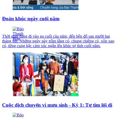
Đoản khúc ngày cuối năm
Thời gian đang đi vào ga cuối của năm, đến bến đỗ sau mười hai
tháng dài. Những ngày này trầm lắng có, chung chiêng có, xôn xao
có, từng cung bậc cảm xúc ngân lên khúc tự tình cuối năm.
Cuộc dịch chuyển vì mưu sinh - Kỳ 1: Tự tìm lối đi