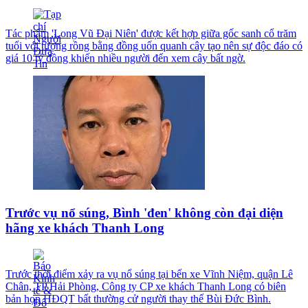
Tác phẩm 'Long Vũ Đại Niên' được kết hợp giữa gốc sanh cổ trăm
tuổi với tượng rồng bằng đồng uốn quanh cây tạo nên sự độc đáo có
giá 10 tỷ đồng khiến nhiều người đến xem cây bất ngờ.
Trước vụ nổ súng, Bình 'đen' không còn đại diện
hãng xe khách Thanh Long
Trước thời điểm xảy ra vụ nổ súng tại bến xe Vĩnh Niệm, quận Lê
Chân, TP Hải Phòng, Công ty CP xe khách Thanh Long có biên
bản họp HĐQT bất thường cử người thay thế Bùi Đức Bình.