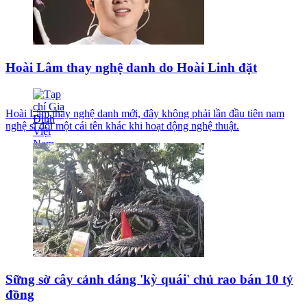
Hoài Lâm thay nghệ danh do Hoài Linh đặt
Hoài Lâm thay nghệ danh mới, đây không phải lần đầu tiên nam
nghệ sĩ đổi một cái tên khác khi hoạt động nghệ thuật.
Sững sờ cây cảnh dáng 'kỳ quái' chủ rao bán 10 tỷ
đồng