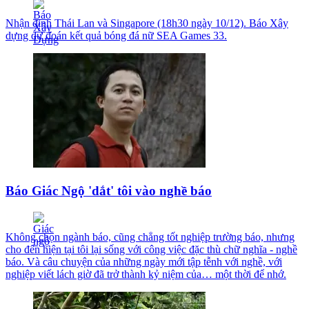
Nhận định Thái Lan và Singapore (18h30 ngày 10/12). Báo Xây
dựng dự đoán kết quả bóng đá nữ SEA Games 33.
Báo Giác Ngộ 'dắt' tôi vào nghề báo
Không chọn ngành báo, cũng chẳng tốt nghiệp trường báo, nhưng
cho đến hiện tại tôi lại sống với công việc đặc thù chữ nghĩa - nghề
báo. Và câu chuyện của những ngày mới tập tễnh với nghề, với
nghiệp viết lách giờ đã trở thành kỷ niệm của… một thời để nhớ.