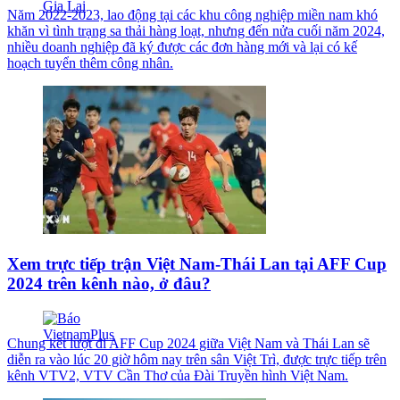
Năm 2022-2023, lao động tại các khu công nghiệp miền nam khó
khăn vì tình trạng sa thải hàng loạt, nhưng đến nửa cuối năm 2024,
nhiều doanh nghiệp đã ký được các đơn hàng mới và lại có kế
hoạch tuyển thêm công nhân.
Xem trực tiếp trận Việt Nam-Thái Lan tại AFF Cup
2024 trên kênh nào, ở đâu?
Chung kết lượt đi AFF Cup 2024 giữa Việt Nam và Thái Lan sẽ
diễn ra vào lúc 20 giờ hôm nay trên sân Việt Trì, được trực tiếp trên
kênh VTV2, VTV Cần Thơ của Đài Truyền hình Việt Nam.