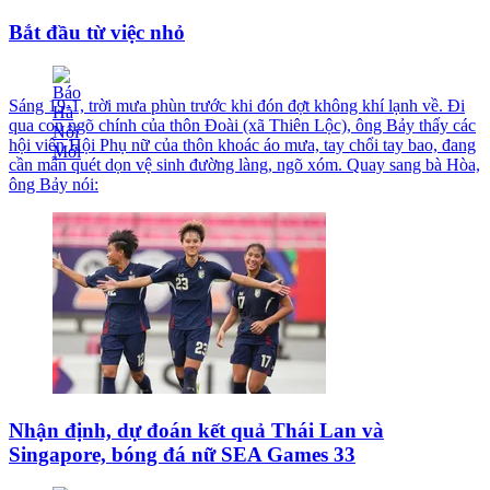
Bắt đầu từ việc nhỏ
Sáng 19-1, trời mưa phùn trước khi đón đợt không khí lạnh về. Đi
qua con ngõ chính của thôn Đoài (xã Thiên Lộc), ông Bảy thấy các
hội viên Hội Phụ nữ của thôn khoác áo mưa, tay chổi tay bao, đang
cần mẫn quét dọn vệ sinh đường làng, ngõ xóm. Quay sang bà Hòa,
ông Bảy nói:
Nhận định, dự đoán kết quả Thái Lan và
Singapore, bóng đá nữ SEA Games 33