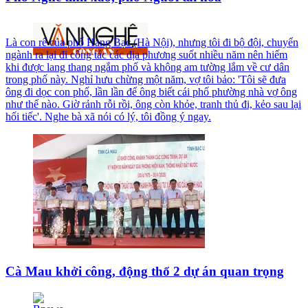
Là con rể của phố Hàng Bạc (Hà Nội), nhưng tôi đi bộ đội, chuyển
ngành ra lại đi công tác các địa phương suốt nhiều năm nên hiếm
khi được lang thang ngắm phố và không am tường lắm về cư dân
trong phố này. Nghỉ hưu chừng một năm, vợ tôi bảo: 'Tôi sẽ đưa
ông đi dọc con phố, lần lần để ông biết cái phố phường nhà vợ ông
như thế nào. Giờ rảnh rỗi rồi, ông còn khỏe, tranh thủ đi, kẻo sau lại
hối tiếc'. Nghe bà xã nói có lý, tôi đồng ý ngay.
Cà Mau khởi công, động thổ 2 dự án quan trọng