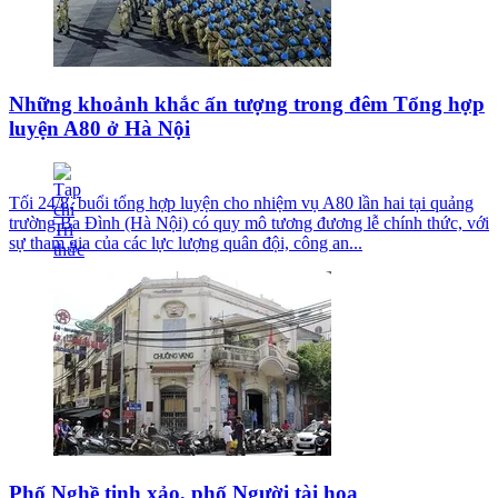
Những khoảnh khắc ấn tượng trong đêm Tổng hợp
luyện A80 ở Hà Nội
Tối 24/8, buổi tổng hợp luyện cho nhiệm vụ A80 lần hai tại quảng
trường Ba Đình (Hà Nội) có quy mô tương đương lễ chính thức, với
sự tham gia của các lực lượng quân đội, công an...
Phố Nghề tinh xảo, phố Người tài hoa