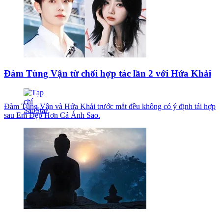
Đàm Tùng Vận từ chối hợp tác lần 2 với Hứa Khải
Đàm Tùng Vận và Hứa Khải trước mắt đều không có ý định tái hợp
sau Em Đẹp Hơn Cả Ánh Sao.