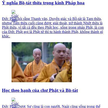
Ý nghĩa Bồ-tát thừa trong kinh Pháp hoa
Đức Phật nói rằng Thanh văn, Duyên giác và Bồ-tát là Tam thừa,
nhưng Tam thừa cuối cùng được giải thoát, trở thành Nhứt thừa là
Phật thừa, vì tất cả đều theo Phật học, sống trong pháp Phật, là con
của Đức Phật gọi là Phật tử thì tu hành thành Phật, không thành gì
khác.
Học theo hạnh của chư Phật và Bồ-tát
Đức Phật Dược Sư cũng là con người, Ngài cũng sống trong thế