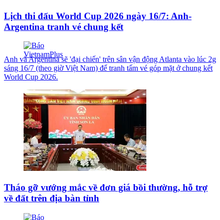
Lịch thi đấu World Cup 2026 ngày 16/7: Anh-
Argentina tranh vé chung kết
Anh và Argentina sẽ 'đại chiến' trên sân vận động Atlanta vào lúc 2g
sáng 16/7 (theo giờ Việt Nam) để tranh tấm vé góp mặt ở chung kết
World Cup 2026.
Tháo gỡ vướng mắc về đơn giá bồi thường, hỗ trợ
về đất trên địa bàn tỉnh