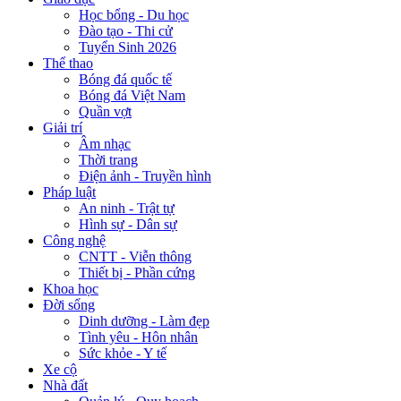
Học bổng - Du học
Đào tạo - Thi cử
Tuyển Sinh 2026
Thể thao
Bóng đá quốc tế
Bóng đá Việt Nam
Quần vợt
Giải trí
Âm nhạc
Thời trang
Điện ảnh - Truyền hình
Pháp luật
An ninh - Trật tự
Hình sự - Dân sự
Công nghệ
CNTT - Viễn thông
Thiết bị - Phần cứng
Khoa học
Đời sống
Dinh dưỡng - Làm đẹp
Tình yêu - Hôn nhân
Sức khỏe - Y tế
Xe cộ
Nhà đất