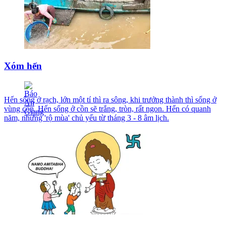
Xóm hến
Hến sống ở rạch, lớn một tí thì ra sông, khi trưởng thành thì sống ở
vùng cồn. Hến sống ở cồn sẽ trắng, tròn, rất ngon. Hến có quanh
năm, nhưng 'rộ mùa' chủ yếu từ tháng 3 - 8 âm lịch.