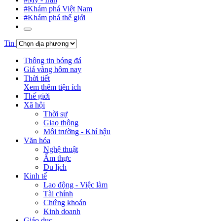
#Khám phá Việt Nam
#Khám phá thế giới
Tin
Thông tin bóng đá
Giá vàng hôm nay
Thời tiết
Xem thêm tiện ích
Thế giới
Xã hội
Thời sự
Giao thông
Môi trường - Khí hậu
Văn hóa
Nghệ thuật
Ẩm thực
Du lịch
Kinh tế
Lao động - Việc làm
Tài chính
Chứng khoán
Kinh doanh
Giáo dục