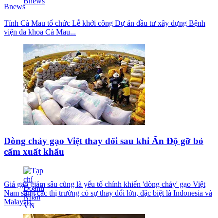
Bnews
Tỉnh Cà Mau tổ chức Lễ khởi công Dự án đầu tư xây dựng Bệnh
viện đa khoa Cà Mau...
Dòng chảy gạo Việt thay đổi sau khi Ấn Độ gỡ bỏ
cấm xuất khẩu
Giá gạo giảm sâu cũng là yếu tố chính khiến 'dòng chảy' gạo Việt
Nam sang các thị trường có sự thay đổi lớn, đặc biệt là Indonesia và
Malaysia.