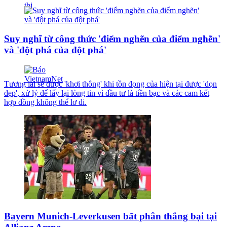
Suy nghĩ từ công thức 'điểm nghẽn của điểm nghẽn'
và 'đột phá của đột phá'
Tương lai sẽ được 'khơi thông' khi tồn đọng của hiện tại được 'dọn
dẹp', xử lý để lấy lại lòng tin vì đầu tư là tiền bạc và các cam kết
hợp đồng không thể lơ đi.
Bayern Munich-Leverkusen bất phân thắng bại tại