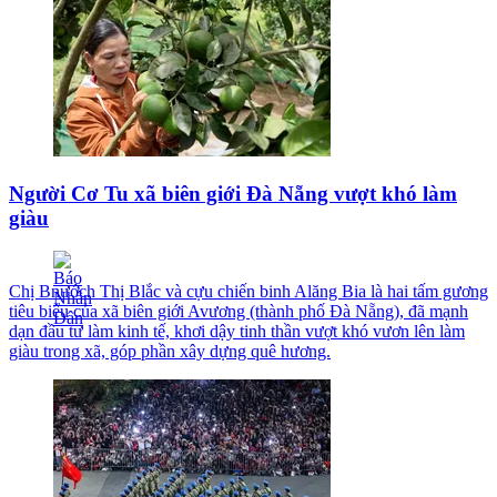
Người Cơ Tu xã biên giới Đà Nẵng vượt khó làm
giàu
Chị Bnướch Thị Blắc và cựu chiến binh Alăng Bia là hai tấm gương
tiêu biểu của xã biên giới Avương (thành phố Đà Nẵng), đã mạnh
dạn đầu tư làm kinh tế, khơi dậy tinh thần vượt khó vươn lên làm
giàu trong xã, góp phần xây dựng quê hương.