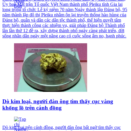
Ủy ban Mặt trận Tổ quốc Việt Nam thành phố Pleiku tỉnh Gia lai
long trọng tổ chức Lễ kỷ niệm 70 năm Ngày thành lập Đảng bộ, 95
năm thành lập đô thị Pleiku nhằm ôn lại truyền thống hào hùng của
Đảng bộ, quân và dân các dân tộc thành phố, thể hiện quyết tâm
thực hiện thành công các nhiệm vụ, giải pháp Đảng bộ Thành phố
lần lần thứ 12 đề ra, xây dựng thành phố ngày càng phát triển, đời
sống nhân dân ngày một nâng cao có cuộc sống ấm no, hạnh phúc.
Dò kim loại, người đàn ông tìm thấy cục vàng
khổng lồ trên cánh đồng
Dò kim loại trên cánh đồng, người đàn ông bất ngờ tìm thấy cục