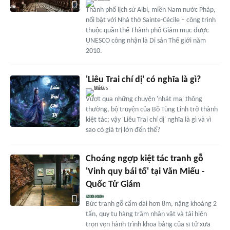
Thành phố lịch sử Albi, miền Nam nước Pháp,
nổi bật với Nhà thờ Sainte-Cécile – công trình
thuộc quần thể Thành phố Giám mục được
UNESCO công nhận là Di sản Thế giới năm
2010.
'Liêu Trai chí dị' có nghĩa là gì?
Vượt qua những chuyện 'nhát ma' thông
thường, bộ truyện của Bồ Tùng Linh trở thành
kiệt tác; vậy 'Liêu Trai chí dị' nghĩa là gì và vì
sao có giá trị lớn đến thế?
Choáng ngợp kiệt tác tranh gỗ
'Vinh quy bái tổ' tại Văn Miếu -
Quốc Tử Giám
Bức tranh gỗ cẩm dài hơn 8m, nặng khoảng 2
tấn, quy tụ hàng trăm nhân vật và tái hiện
trọn vẹn hành trình khoa bảng của sĩ tử xưa