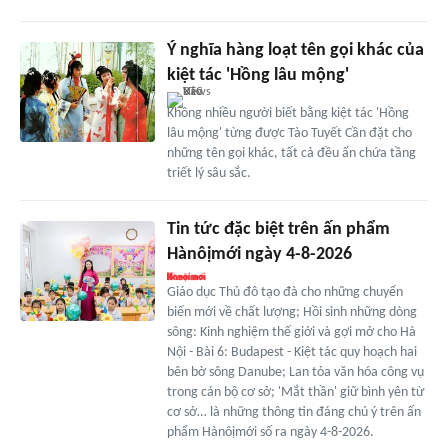
Ý nghĩa hàng loạt tên gọi khác của
kiệt tác 'Hồng lâu mộng'
Không nhiều người biết bằng kiệt tác 'Hồng
lâu mộng' từng được Tào Tuyết Cần đặt cho
những tên gọi khác, tất cả đều ẩn chứa tầng
triết lý sâu sắc.
Tin tức đặc biệt trên ấn phẩm
Hànôịmới ngày 4-8-2026
Giáo dục Thủ đô tạo đà cho những chuyển
biến mới về chất lượng; Hồi sinh những dòng
sông: Kinh nghiệm thế giới và gợi mở cho Hà
Nội - Bài 6: Budapest - Kiệt tác quy hoạch hai
bên bờ sông Danube; Lan tỏa văn hóa công vụ
trong cán bộ cơ sở; 'Mắt thần' giữ bình yên từ
cơ sở… là những thông tin đáng chú ý trên ấn
phẩm Hànôịmới số ra ngày 4-8-2026.