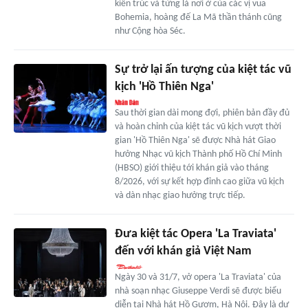
kiến trúc và từng là nơi ở của các vị vua
Bohemia, hoàng đế La Mã thần thánh cũng
như Cộng hòa Séc.
Sự trở lại ấn tượng của kiệt tác vũ
kịch 'Hồ Thiên Nga'
Sau thời gian dài mong đợi, phiên bản đầy đủ
và hoàn chỉnh của kiệt tác vũ kịch vượt thời
gian 'Hồ Thiên Nga' sẽ được Nhà hát Giao
hưởng Nhạc vũ kịch Thành phố Hồ Chí Minh
(HBSO) giới thiệu tới khán giả vào tháng
8/2026, với sự kết hợp đỉnh cao giữa vũ kịch
và dàn nhạc giao hưởng trực tiếp.
Đưa kiệt tác Opera 'La Traviata'
đến với khán giả Việt Nam
Ngày 30 và 31/7, vở opera 'La Traviata' của
nhà soạn nhạc Giuseppe Verdi sẽ được biểu
diễn tại Nhà hát Hồ Gươm, Hà Nội. Đây là dự