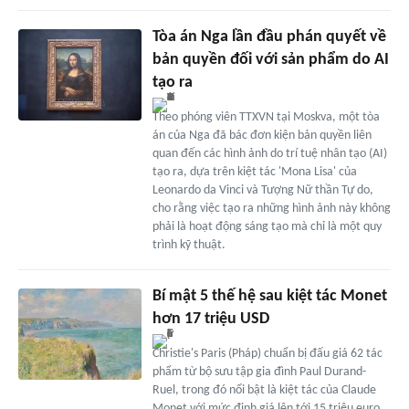
Tòa án Nga lần đầu phán quyết về
bản quyền đối với sản phẩm do AI
tạo ra
Theo phóng viên TTXVN tại Moskva, một tòa
án của Nga đã bác đơn kiện bản quyền liên
quan đến các hình ảnh do trí tuệ nhân tạo (AI)
tạo ra, dựa trên kiệt tác 'Mona Lisa' của
Leonardo da Vinci và Tượng Nữ thần Tự do,
cho rằng việc tạo ra những hình ảnh này không
phải là hoạt động sáng tạo mà chỉ là một quy
trình kỹ thuật.
Bí mật 5 thế hệ sau kiệt tác Monet
hơn 17 triệu USD
Christie's Paris (Pháp) chuẩn bị đấu giá 62 tác
phẩm từ bộ sưu tập gia đình Paul Durand-
Ruel, trong đó nổi bật là kiệt tác của Claude
Monet với mức định giá lên tới 15 triệu euro.