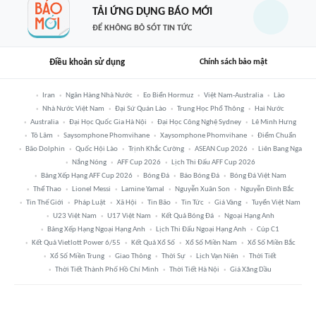
TẢI ỨNG DỤNG BÁO MỚI
ĐỂ KHÔNG BỎ SÓT TIN TỨC
Điều khoản sử dụng
Chính sách bảo mật
Iran
Ngân Hàng Nhà Nước
Eo Biển Hormuz
Việt Nam-Australia
Lào
Nhà Nước Việt Nam
Đại Sứ Quán Lào
Trung Học Phổ Thông
Hai Nước
Australia
Đại Học Quốc Gia Hà Nội
Đại Học Công Nghệ Sydney
Lê Minh Hưng
Tô Lâm
Saysomphone Phomvihane
Xaysomphone Phomvihane
Điểm Chuẩn
Bão Dolphin
Quốc Hội Lào
Trịnh Khắc Cường
ASEAN Cup 2026
Liên Bang Nga
Nắng Nóng
AFF Cup 2026
Lịch Thi Đấu AFF Cup 2026
Bảng Xếp Hạng AFF Cup 2026
Bóng Đá
Báo Bóng Đá
Bóng Đá Việt Nam
Thể Thao
Lionel Messi
Lamine Yamal
Nguyễn Xuân Son
Nguyễn Đình Bắc
Tin Thế Giới
Pháp Luật
Xã Hội
Tin Bão
Tin Tức
Giá Vàng
Tuyển Việt Nam
U23 Việt Nam
U17 Việt Nam
Kết Quả Bóng Đá
Ngoại Hạng Anh
Bảng Xếp Hạng Ngoại Hạng Anh
Lịch Thi Đấu Ngoại Hạng Anh
Cúp C1
Kết Quả Vietlott Power 6/55
Kết Quả Xổ Số
Xổ Số Miền Nam
Xổ Số Miền Bắc
Xổ Số Miền Trung
Giao Thông
Thời Sự
Lịch Vạn Niên
Thời Tiết
Thời Tiết Thành Phố Hồ Chí Minh
Thời Tiết Hà Nội
Giá Xăng Dầu