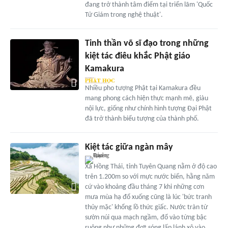
đang trở thành tâm điểm tại triển lãm 'Quốc
Tử Giám trong nghệ thuật'.
Tinh thần võ sĩ đạo trong những
kiệt tác điêu khắc Phật giáo
Kamakura
Nhiều pho tượng Phật tại Kamakura đều
mang phong cách hiện thực mạnh mẽ, giàu
nội lực, giống như chính hình tượng Đại Phật
đã trở thành biểu tượng của thành phố.
Kiệt tác giữa ngàn mây
Xã Hồng Thái, tỉnh Tuyên Quang nằm ở độ cao
trên 1.200m so với mực nước biển, hằng năm
cứ vào khoảng đầu tháng 7 khi những cơn
mưa mùa hạ đổ xuống cũng là lúc 'bức tranh
thủy mặc' khổng lồ thức giấc. Nước tràn từ
sườn núi qua mạch ngầm, đổ vào từng bậc
ruộng như những đợt sóng lấp lánh xô vào