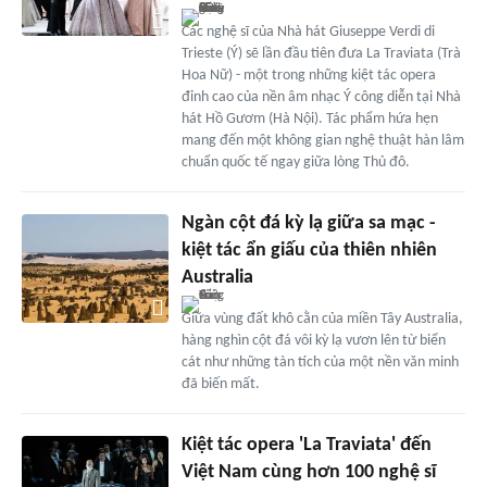
Các nghệ sĩ của Nhà hát Giuseppe Verdi di
Trieste (Ý) sẽ lần đầu tiên đưa La Traviata (Trà
Hoa Nữ) - một trong những kiệt tác opera
đỉnh cao của nền âm nhạc Ý công diễn tại Nhà
hát Hồ Gươm (Hà Nội). Tác phẩm hứa hẹn
mang đến một không gian nghệ thuật hàn lâm
chuẩn quốc tế ngay giữa lòng Thủ đô.
Ngàn cột đá kỳ lạ giữa sa mạc -
kiệt tác ẩn giấu của thiên nhiên
Australia
Giữa vùng đất khô cằn của miền Tây Australia,
hàng nghìn cột đá vôi kỳ lạ vươn lên từ biển
cát như những tàn tích của một nền văn minh
đã biến mất.
Kiệt tác opera 'La Traviata' đến
Việt Nam cùng hơn 100 nghệ sĩ