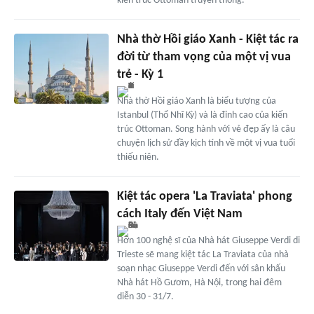
kiến trúc Ottoman truyền thống.
Nhà thờ Hồi giáo Xanh - Kiệt tác ra
đời từ tham vọng của một vị vua
trẻ - Kỳ 1
Nhà thờ Hồi giáo Xanh là biểu tượng của
Istanbul (Thổ Nhĩ Kỳ) và là đỉnh cao của kiến
trúc Ottoman. Song hành với vẻ đẹp ấy là câu
chuyện lịch sử đầy kịch tính về một vị vua tuổi
thiếu niên.
Kiệt tác opera 'La Traviata' phong
cách Italy đến Việt Nam
Hơn 100 nghệ sĩ của Nhà hát Giuseppe Verdi di
Trieste sẽ mang kiệt tác La Traviata của nhà
soạn nhạc Giuseppe Verdi đến với sân khấu
Nhà hát Hồ Gươm, Hà Nội, trong hai đêm
diễn 30 - 31/7.