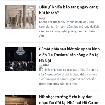
Điều gì khiến bảo tàng ngày càng
hút khách?
Không chỉ lưu giữ ký ức của nhân loại, bảo
tàng đang trở thành động lực mới của du lịch
văn hóa và công nghiệp sáng tạo trên toàn
cầu...
Bí mật phía sau kiệt tác opera kinh
điển 'La Traviata' sắp công diễn tại
Hà Nội
Ít ai biết phía sau 'La Traviata', kiệt tác opera
của Giuseppe Verdi chinh phục khán giả hơn
170 năm qua là câu chuyện có thật; vở diễn
được dàn dựng rất công phu.
Nữ nhạc trưởng Ý chỉ huy dàn
nhạc lâu đời tại Nhà hát Hồ Gươm