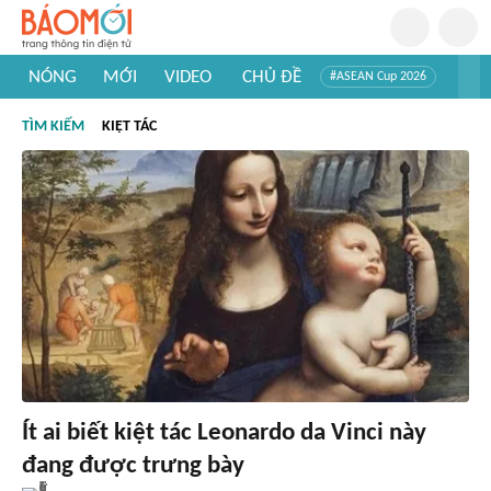
NÓNG
MỚI
VIDEO
CHỦ ĐỀ
#ASEAN Cup 2026
#Tuyển sinh đại học 2026
#Trí tuệ nhân tạo
#Mỹ - Iran
TÌM KIẾM
KIỆT TÁC
#Khám phá Việt Nam
#Khám phá thế giới
Ít ai biết kiệt tác Leonardo da Vinci này
đang được trưng bày