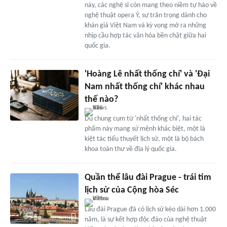
này, các nghệ sĩ còn mang theo niềm tự hào về
nghệ thuật opera Ý, sự trân trọng dành cho
khán giả Việt Nam và kỳ vọng mở ra những
nhịp cầu hợp tác văn hóa bền chặt giữa hai
quốc gia.
'Hoàng Lê nhất thống chí' và 'Đại
Nam nhất thống chí' khác nhau
thế nào?
Dù chung cụm từ 'nhất thống chí', hai tác
phẩm này mang sứ mệnh khác biệt, một là
kiệt tác tiểu thuyết lịch sử, một là bộ bách
khoa toàn thư về địa lý quốc gia.
Quần thể lâu đài Prague - trái tim
lịch sử của Cộng hòa Séc
Lâu đài Prague đã có lịch sử kéo dài hơn 1.000
năm, là sự kết hợp độc đáo của nghệ thuật