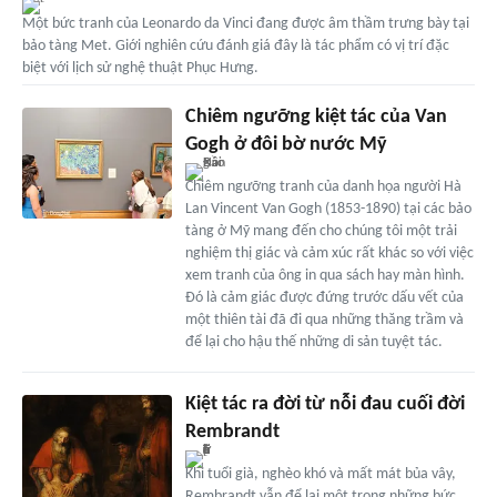
Một bức tranh của Leonardo da Vinci đang được âm thầm trưng bày tại
bảo tàng Met. Giới nghiên cứu đánh giá đây là tác phẩm có vị trí đặc
biệt với lịch sử nghệ thuật Phục Hưng.
Chiêm ngưỡng kiệt tác của Van
Gogh ở đôi bờ nước Mỹ
Chiêm ngưỡng tranh của danh họa người Hà
Lan Vincent Van Gogh (1853-1890) tại các bảo
tàng ở Mỹ mang đến cho chúng tôi một trải
nghiệm thị giác và cảm xúc rất khác so với việc
xem tranh của ông in qua sách hay màn hình.
Đó là cảm giác được đứng trước dấu vết của
một thiên tài đã đi qua những thăng trầm và
để lại cho hậu thế những di sản tuyệt tác.
Kiệt tác ra đời từ nỗi đau cuối đời
Rembrandt
Khi tuổi già, nghèo khó và mất mát bủa vây,
Rembrandt vẫn để lại một trong những bức