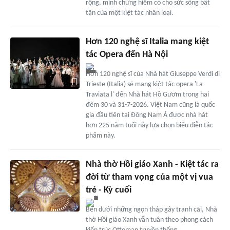
rộng, minh chứng hiếm có cho sức sống bất
tận của một kiệt tác nhân loại.
Hơn 120 nghệ sĩ Italia mang kiệt
tác Opera đến Hà Nội
Hơn 120 nghệ sĩ của Nhà hát Giuseppe Verdi di
Trieste (Italia) sẽ mang kiệt tác opera 'La
Traviata l' đến Nhà hát Hồ Gươm trong hai
đêm 30 và 31-7-2026. Việt Nam cũng là quốc
gia đầu tiên tại Đông Nam Á được nhà hát
hơn 225 năm tuổi này lựa chọn biểu diễn tác
phẩm này.
Nhà thờ Hồi giáo Xanh - Kiệt tác ra
đời từ tham vọng của một vị vua
trẻ - Kỳ cuối
Bên dưới những ngọn tháp gây tranh cãi, Nhà
thờ Hồi giáo Xanh vẫn tuân theo phong cách