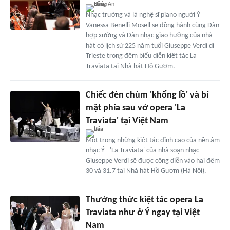
Nhạc trưởng và là nghệ sĩ piano người Ý
Vanessa Benelli Mosell sẽ đồng hành cùng Dàn
hợp xướng và Dàn nhạc giao hưởng của nhà
hát có lịch sử 225 năm tuổi Giuseppe Verdi di
Trieste trong đêm biểu diễn kiệt tác La
Traviata tại Nhà hát Hồ Gươm.
Chiếc đèn chùm 'khổng lồ' và bí
mật phía sau vở opera 'La
Traviata' tại Việt Nam
Một trong những kiệt tác đỉnh cao của nền âm
nhạc Ý - 'La Traviata' của nhà soạn nhạc
Giuseppe Verdi sẽ được công diễn vào hai đêm
30 và 31.7 tại Nhà hát Hồ Gươm (Hà Nội).
Thưởng thức kiệt tác opera La
Traviata như ở Ý ngay tại Việt
Nam