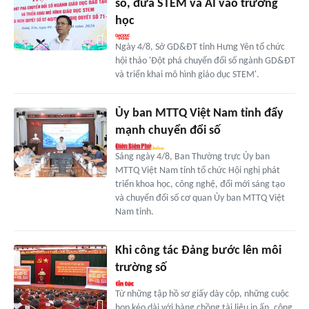
số, đưa STEM và AI vào trường
học
Ngày 4/8, Sở GD&ĐT tỉnh Hưng Yên tổ chức
hội thảo 'Đột phá chuyển đổi số ngành GD&ĐT
và triển khai mô hình giáo dục STEM'.
Ủy ban MTTQ Việt Nam tỉnh đẩy
mạnh chuyển đổi số
Sáng ngày 4/8, Ban Thường trực Ủy ban
MTTQ Việt Nam tỉnh tổ chức Hội nghị phát
triển khoa học, công nghệ, đổi mới sáng tạo
và chuyển đổi số cơ quan Ủy ban MTTQ Việt
Nam tỉnh.
Khi công tác Đảng bước lên môi
trường số
Từ những tập hồ sơ giấy dày cộp, những cuộc
họp kéo dài với hàng chồng tài liệu in ấn, công