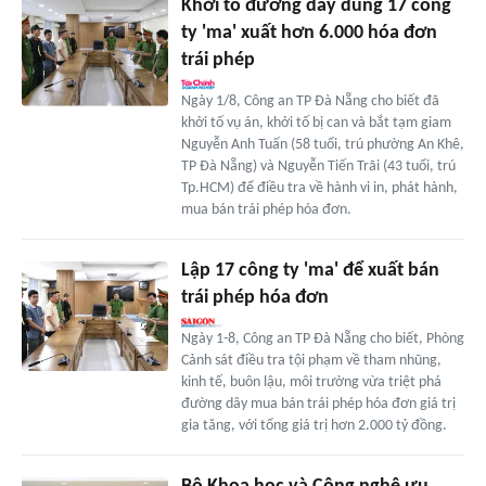
Khởi tố đường dây dùng 17 công
ty 'ma' xuất hơn 6.000 hóa đơn
trái phép
Ngày 1/8, Công an TP Đà Nẵng cho biết đã
khởi tố vụ án, khởi tố bị can và bắt tạm giam
Nguyễn Anh Tuấn (58 tuổi, trú phường An Khê,
TP Đà Nẵng) và Nguyễn Tiến Trãi (43 tuổi, trú
Tp.HCM) để điều tra về hành vi in, phát hành,
mua bán trái phép hóa đơn.
Lập 17 công ty 'ma' để xuất bán
trái phép hóa đơn
Ngày 1-8, Công an TP Đà Nẵng cho biết, Phòng
Cảnh sát điều tra tội phạm về tham nhũng,
kinh tế, buôn lậu, môi trường vừa triệt phá
đường dây mua bán trái phép hóa đơn giá trị
gia tăng, với tổng giá trị hơn 2.000 tỷ đồng.