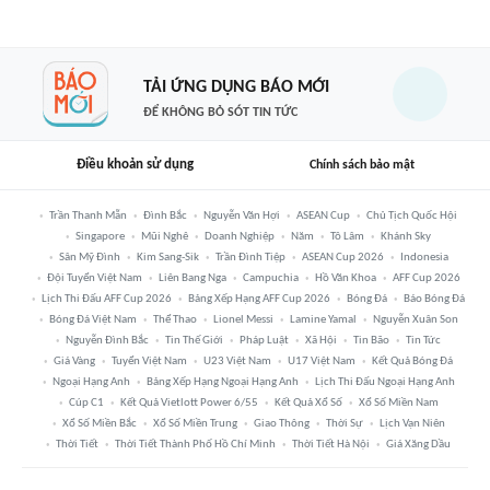
TẢI ỨNG DỤNG BÁO MỚI
ĐỂ KHÔNG BỎ SÓT TIN TỨC
Điều khoản sử dụng
Chính sách bảo mật
Trần Thanh Mẫn
Đình Bắc
Nguyễn Văn Hợi
ASEAN Cup
Chủ Tịch Quốc Hội
Singapore
Mũi Nghê
Doanh Nghiệp
Năm
Tô Lâm
Khánh Sky
Sân Mỹ Đình
Kim Sang-Sik
Trần Đình Tiệp
ASEAN Cup 2026
Indonesia
Đội Tuyển Việt Nam
Liên Bang Nga
Campuchia
Hồ Văn Khoa
AFF Cup 2026
Lịch Thi Đấu AFF Cup 2026
Bảng Xếp Hạng AFF Cup 2026
Bóng Đá
Báo Bóng Đá
Bóng Đá Việt Nam
Thể Thao
Lionel Messi
Lamine Yamal
Nguyễn Xuân Son
Nguyễn Đình Bắc
Tin Thế Giới
Pháp Luật
Xã Hội
Tin Bão
Tin Tức
Giá Vàng
Tuyển Việt Nam
U23 Việt Nam
U17 Việt Nam
Kết Quả Bóng Đá
Ngoại Hạng Anh
Bảng Xếp Hạng Ngoại Hạng Anh
Lịch Thi Đấu Ngoại Hạng Anh
Cúp C1
Kết Quả Vietlott Power 6/55
Kết Quả Xổ Số
Xổ Số Miền Nam
Xổ Số Miền Bắc
Xổ Số Miền Trung
Giao Thông
Thời Sự
Lịch Vạn Niên
Thời Tiết
Thời Tiết Thành Phố Hồ Chí Minh
Thời Tiết Hà Nội
Giá Xăng Dầu