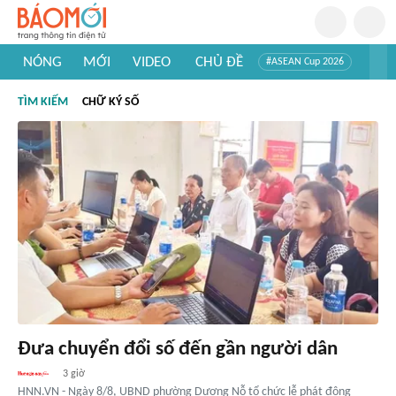
NÓNG
MỚI
VIDEO
CHỦ ĐỀ
#ASEAN Cup 2026
#Trí tuệ nhân tạo
#Mỹ - Iran
#Khám phá Việt Nam
TÌM KIẾM
CHỮ KÝ SỐ
#Khám phá thế giới
Đưa chuyển đổi số đến gần người dân
3 giờ
HNN.VN - Ngày 8/8, UBND phường Dương Nỗ tổ chức lễ phát động