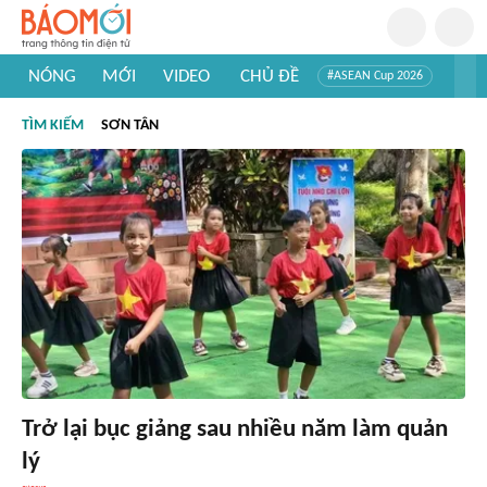
NÓNG
MỚI
VIDEO
CHỦ ĐỀ
#ASEAN Cup 2026
#Trí tuệ nhân tạo
#Mỹ - Iran
#Khám phá Việt Nam
TÌM KIẾM
SƠN TÂN
#Khám phá thế giới
Trở lại bục giảng sau nhiều năm làm quản
lý