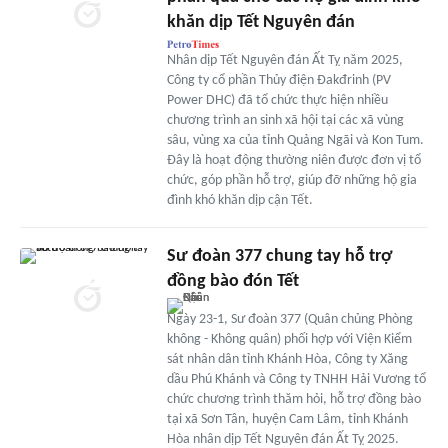
khăn dịp Tết Nguyên đán
Nhân dịp Tết Nguyên đán Ất Tỵ năm 2025,
Công ty cổ phần Thủy điện Đakđrinh (PV
Power DHC) đã tổ chức thực hiện nhiều
chương trình an sinh xã hội tại các xã vùng
sâu, vùng xa của tỉnh Quảng Ngãi và Kon Tum.
Đây là hoạt động thường niên được đơn vị tổ
chức, góp phần hỗ trợ, giúp đỡ những hộ gia
đình khó khăn dịp cận Tết.
Sư đoàn 377 chung tay hỗ trợ
đồng bào đón Tết
Ngày 23-1, Sư đoàn 377 (Quân chủng Phòng
không - Không quân) phối hợp với Viện Kiểm
sát nhân dân tỉnh Khánh Hòa, Công ty Xăng
dầu Phú Khánh và Công ty TNHH Hải Vương tổ
chức chương trình thăm hỏi, hỗ trợ đồng bào
tại xã Sơn Tân, huyện Cam Lâm, tỉnh Khánh
Hòa nhân dịp Tết Nguyên đán Ất Tỵ 2025.