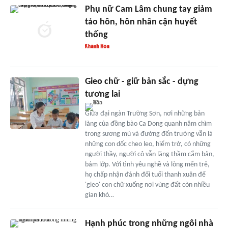
Phụ nữ Cam Lâm chung tay giảm
tảo hôn, hôn nhân cận huyết
thống
Gieo chữ - giữ bản sắc - dựng
tương lai
Giữa đại ngàn Trường Sơn, nơi những bản
làng của đồng bào Ca Dong quanh năm chìm
trong sương mù và đường đến trường vẫn là
những con dốc cheo leo, hiểm trở, có những
người thầy, người cô vẫn lặng thầm cắm bản,
bám lớp. Với tình yêu nghề và lòng mến trẻ,
họ chấp nhận đánh đổi tuổi thanh xuân để
'gieo' con chữ xuống nơi vùng đất còn nhiều
gian khó…
Hạnh phúc trong những ngôi nhà