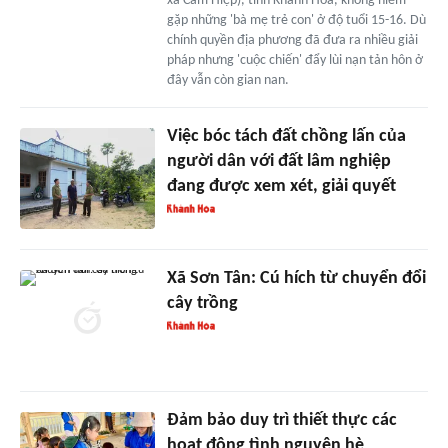
xã Cam Hiệp), tỉnh Khánh Hòa, không hiếm
gặp những 'bà mẹ trẻ con' ở độ tuổi 15-16. Dù
chính quyền địa phương đã đưa ra nhiều giải
pháp nhưng 'cuộc chiến' đẩy lùi nạn tản hôn ở
đây vẫn còn gian nan.
Việc bóc tách đất chồng lấn của
người dân với đất lâm nghiệp
đang được xem xét, giải quyết
Xã Sơn Tân: Cú hích từ chuyển đổi
cây trồng
Đảm bảo duy trì thiết thực các
hoạt động tình nguyện hè