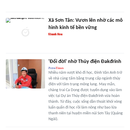
Xã Sơn Tân: Vươn lên nhờ các mô
hình kinh tế bền vững
'Đổi đời' nhờ Thủy điện Đakđrinh
Nhiều năm vượt khó đi học, Đinh Văn Anh trở
về nhà cùng tấm bằng trung cấp ngành thủy
điện với tâm trạng mông lung. May mắn,
chàng trai Ca Dong được tuyển dụng vào làm
việc tại Dự án Thủy điện Đakđrinh vừa hoàn
thành. Từ đây, cuộc sống dần thoát khỏi vòng
luẩn quẩn đi học rồi làm nông như bao lứa
thanh niên tại huyện miền núi Sơn Tây (Quảng
Ngãi).