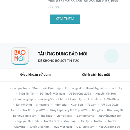
thời đáp ứng nhu cầu về vốn sản xuất, kinh
doanh.
XEM THÊM
TẢI ỨNG DỤNG BÁO MỚI
ĐỂ KHÔNG BỎ SÓT TIN TỨC
Điều khoản sử dụng
Chính sách bảo mật
Campuchia
Năm
Trần Đình Tiệp
Kim Sang-Sik
Doanh Nghiệp
Khánh Sky
Triệu Thị Tâm
Đội Tuyển Việt Nam
ASEAN Cup 2026
Nguyễn Văn Hợi
Liên Bang Nga
Kim Sang Sik
Chủ Tịch Quốc Hội
Đình Bắc
Hồ Văn Khoa
Sân Mỹ Đình
Singapore
Indonesia
Xuân Son
Tô Lâm
AFF Cup 2026
Lịch Thi Đấu AFF Cup 2026
Bảng Xếp Hạng AFF Cup 2026
Bóng Đá
Báo Bóng Đá
Bóng Đá Việt Nam
Thể Thao
Lionel Messi
Lamine Yamal
Nguyễn Xuân Son
Nguyễn Đình Bắc
Tin Thế Giới
Pháp Luật
Xã Hội
Tin Bão
Tin Tức
Giá Vàng
Tuyển Việt Nam
U23 Việt Nam
U17 Việt Nam
Kết Quả Bóng Đá