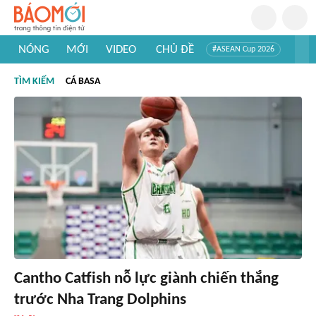
NÓNG
MỚI
VIDEO
CHỦ ĐỀ
#ASEAN Cup 2026
#Trí tuệ nhân tạo
#Mỹ - Iran
#Khám phá Việt Nam
TÌM KIẾM
CÁ BASA
#Khám phá thế giới
Cantho Catfish nỗ lực giành chiến thắng
trước Nha Trang Dolphins