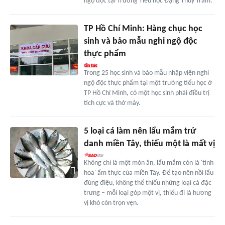
ngộ độc tại Trường Tiểu học Đặng Thùy Trâm.
TP Hồ Chí Minh: Hàng chục học
sinh và bảo mẫu nghi ngộ độc
thực phẩm
Trong 25 học sinh và bảo mẫu nhập viện nghi
ngộ độc thực phẩm tại một trường tiểu học ở
TP Hồ Chí Minh, có một học sinh phải điều trị
tích cực và thở máy.
5 loại cá làm nên lẩu mắm trứ
danh miền Tây, thiếu một là mất vị
Không chỉ là một món ăn, lẩu mắm còn là 'tinh
hoa' ẩm thực của miền Tây. Để tạo nên nồi lẩu
đúng điệu, không thể thiếu những loại cá đặc
trưng – mỗi loại góp một vị, thiếu đi là hương
vị khó còn trọn vẹn.