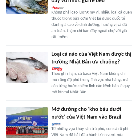
đầy với mức giá rẻ bèo
Không phải cao lương mỹ vị, nhiều loại cá quen
thuộc trong bữa cơm Việt lại được quốc tế
đánh giá cao về dinh dưỡng, hương vị và độ
an toàn, thậm chí bán đầy ngoài chợ với giá
rất 'mềm'.
Loại cá nào của Việt Nam được thị
trường Nhật Bản ưa chuộng?
Theo ghi nhận, cá basa Việt Nam không chỉ
mở rộng độ phủ trong lĩnh vực nhà hàng, mà
còn từng bước chiếm lĩnh các kênh bán lẻ quy
mô lớn tại Nhật Bản.
Mở đường cho 'kho báu dưới
nước' của Việt Nam vào Brazil
Từ những vựa thủy sản trù phú, con cá rô phi
Việt Nam đã bắt đầu hành trình vượt nửa