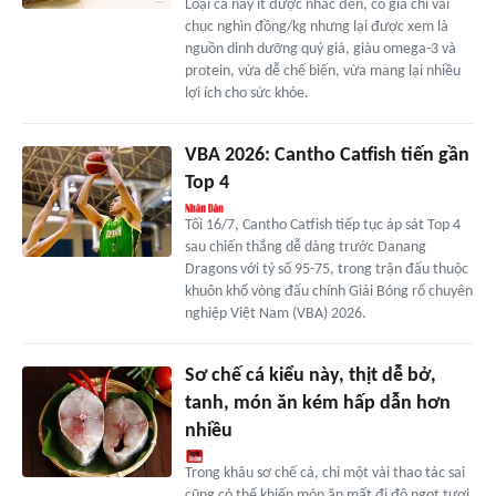
Loại cá này ít được nhắc đến, có giá chỉ vài
chục nghìn đồng/kg nhưng lại được xem là
nguồn dinh dưỡng quý giá, giàu omega-3 và
protein, vừa dễ chế biến, vừa mang lại nhiều
lợi ích cho sức khỏe.
VBA 2026: Cantho Catfish tiến gần
Top 4
Tối 16/7, Cantho Catfish tiếp tục áp sát Top 4
sau chiến thắng dễ dàng trước Danang
Dragons với tỷ số 95-75, trong trận đấu thuộc
khuôn khổ vòng đấu chính Giải Bóng rổ chuyên
nghiệp Việt Nam (VBA) 2026.
Sơ chế cá kiểu này, thịt dễ bở,
tanh, món ăn kém hấp dẫn hơn
nhiều
Trong khâu sơ chế cá, chỉ một vài thao tác sai
cũng có thể khiến món ăn mất đi độ ngọt tươi,