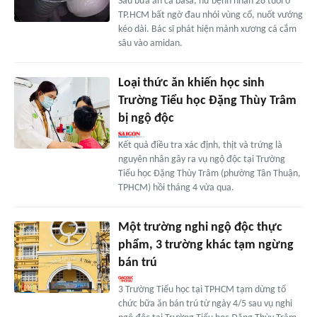
Sau bữa ăn cá basa, nữ bệnh nhân 28 tuổi ở
TP.HCM bất ngờ đau nhói vùng cổ, nuốt vướng
kéo dài. Bác sĩ phát hiện mảnh xương cá cắm
sâu vào amidan.
Loại thức ăn khiến học sinh
Trường Tiểu học Đặng Thùy Trâm
bị ngộ độc
Kết quả điều tra xác định, thịt và trứng là
nguyên nhân gây ra vụ ngộ độc tại Trường
Tiểu học Đặng Thùy Trâm (phường Tân Thuận,
TPHCM) hồi tháng 4 vừa qua.
Một trường nghi ngộ độc thực
phẩm, 3 trường khác tạm ngừng
bán trú
3 Trường Tiểu học tại TPHCM tạm dừng tổ
chức bữa ăn bán trú từ ngày 4/5 sau vụ nghi