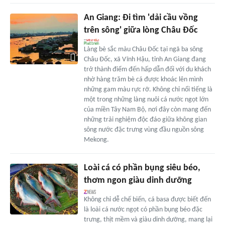
An Giang: Đi tìm 'dải cầu vồng
trên sông' giữa lòng Châu Đốc
Làng bè sắc màu Châu Đốc tại ngã ba sông
Châu Đốc, xã Vĩnh Hậu, tỉnh An Giang đang
trở thành điểm đến hấp dẫn đối với du khách
nhờ hàng trăm bè cá được khoác lên mình
những gam màu rực rỡ. Không chỉ nổi tiếng là
một trong những làng nuôi cá nước ngọt lớn
của miền Tây Nam Bộ, nơi đây còn mang đến
những trải nghiệm độc đáo giữa không gian
sông nước đặc trưng vùng đầu nguồn sông
Mekong.
Loài cá có phần bụng siêu béo,
thơm ngon giàu dinh dưỡng
Không chỉ dễ chế biến, cá basa được biết đến
là loài cá nước ngọt có phần bụng béo đặc
trưng, thịt mềm và giàu dinh dưỡng, mang lại