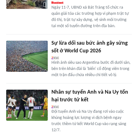
Ngày 11-7, UBND xã Bát Tràng tổ chức ra
quân giải tỏa các trường hợp vi phạm trật tự
đô thị, trật tự xây dựng, vệ sinh môi trường
tại một số tuyến đường trên địa bàn.
Sự lừa dối sau bức ảnh gây sửng
sốt ở World Cup 2026
Hình ảnh siêu sao Argentina bước đi dưới sân,
bên trên khán đài là 'biển' cổ động viên trong
một trận đấu chứa nhiều chi tiết vô lý.
Nhân sự tuyển Anh và Na Uy tổn
hại trước tứ kết
Đội tuyển Anh và Na Uy đang rơi vào cuộc
khủng hoảng lực lượng vì dịch bệnh ngay
trước thềm tứ kết World Cup vào rạng sáng
12/7.