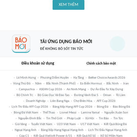
XEM THÊM
TẢI ỨNG DỤNG BÁO MỚI
ĐỂ KHÔNG BỎ SÓT TIN TỨC
Điều khoản sử dụng
Chính sách bảo mật
Lê Minh Hưng
Phương Diễm Huyền
Hạ Tầng
Better Choice Awards 2026
Vùng Thủ Đô
Năm
Bắc Ninh (thành Phố)
Eo Biển Hormuz
Bắc Ninh
Iran
Campuchia
ASEAN Cup 2026
An Ninh Mạng
Dự Án Đầu Tư Xây Dựng
Bộ Chính Trị
Bộ Giáo Dục Và Đào Tạo
Đường Vành Đai 5
Oman
Tô Lâm
Doanh Nghiệp
Liên Bang Nga
Chợ Biên Hòa
AFF Cup 2026
Lịch Thi Đấu AFF Cup 2026
Bảng Xếp Hạng AFF Cup 2026
Bóng Đá
Báo Bóng Đá
Bóng Đá Việt Nam
Thể Thao
Lionel Messi
Lamine Yamal
Nguyễn Xuân Son
Nguyễn Đình Bắc
Tin Thế Giới
Pháp Luật
Xã Hội
Tin Bão
Tin Tức
Giá Vàng
Tuyển Việt Nam
U23 Việt Nam
U17 Việt Nam
Kết Quả Bóng Đá
Ngoại Hạng Anh
Bảng Xếp Hạng Ngoại Hạng Anh
Lịch Thi Đấu Ngoại Hạng Anh
Cúp C1
Kết Quả Vietlott Power 6/55
Kết Quả Xổ Số
Xổ Số Miền Nam