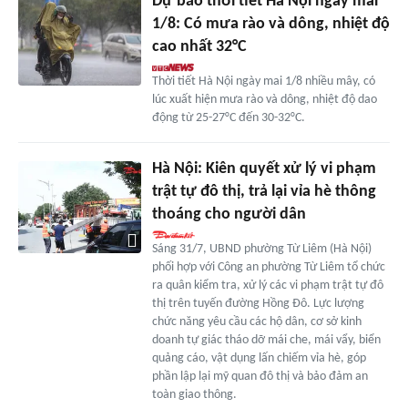
Dự báo thời tiết Hà Nội ngày mai
1/8: Có mưa rào và dông, nhiệt độ
cao nhất 32°C
Thời tiết Hà Nội ngày mai 1/8 nhiều mây, có
lúc xuất hiện mưa rào và dông, nhiệt độ dao
động từ 25-27°C đến 30-32°C.
Hà Nội: Kiên quyết xử lý vi phạm
trật tự đô thị, trả lại vỉa hè thông
thoáng cho người dân
Sáng 31/7, UBND phường Từ Liêm (Hà Nội)
phối hợp với Công an phường Từ Liêm tổ chức
ra quân kiểm tra, xử lý các vi phạm trật tự đô
thị trên tuyến đường Hồng Đô. Lực lượng
chức năng yêu cầu các hộ dân, cơ sở kinh
doanh tự giác tháo dỡ mái che, mái vẩy, biển
quảng cáo, vật dụng lấn chiếm vỉa hè, góp
phần lập lại mỹ quan đô thị và bảo đảm an
toàn giao thông.