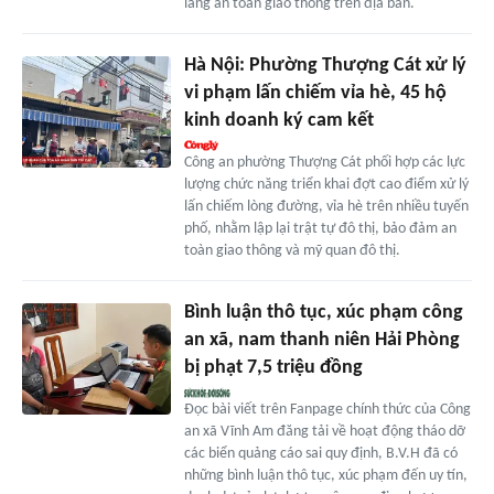
lang an toàn giao thông trên địa bàn.
Hà Nội: Phường Thượng Cát xử lý
vi phạm lấn chiếm vỉa hè, 45 hộ
kinh doanh ký cam kết
Công an phường Thượng Cát phối hợp các lực
lượng chức năng triển khai đợt cao điểm xử lý
lấn chiếm lòng đường, vỉa hè trên nhiều tuyến
phố, nhằm lập lại trật tự đô thị, bảo đảm an
toàn giao thông và mỹ quan đô thị.
Bình luận thô tục, xúc phạm công
an xã, nam thanh niên Hải Phòng
bị phạt 7,5 triệu đồng
Đọc bài viết trên Fanpage chính thức của Công
an xã Vĩnh Am đăng tải về hoạt động tháo dỡ
các biển quảng cáo sai quy định, B.V.H đã có
những bình luận thô tục, xúc phạm đến uy tín,