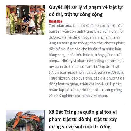
Quyết liệt xử lý vi phạm về trật tự
đô thị, trật tự công cộng
Thời gian qua, tại một số địa phương trên địa
bàn tỉnh vẫn còn tình trạng lấn chiếm lòng, lề
đường, vỉa hè để kinh doanh; vi phạm hành
lang an toàn giao thông; chợ cóc, chợ tự phát;
đặt biển quảng cáo che khuất tầm nhìn; bán
hàng rong, chèo kéo khách, trông giữ xe trái
phép... Những vi phạm này không chỉ làm mất
mỹ quan đô thị mà còn ảnh hưởng đến trật
tự, an toàn giao thông và đời sống người dân.
Thực hiện chỉ đạo của tỉnh, các địa phương đã
đồng loạt ra quân, triển khai nhiều giải pháp
nhằm lập lại trật tự đô thị, trật tự công cộng
và xử lý nghiêm các hành vi vi phạm.
Xã Bát Tràng ra quân giải tỏa vi
phạm trật tự đô thị, trật tự xây
dựng và vệ sinh môi trường