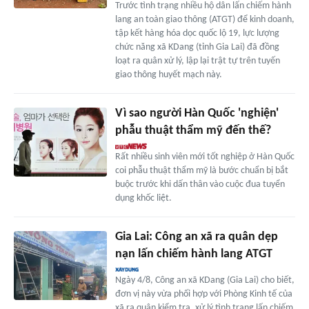
Trước tình trạng nhiều hộ dân lấn chiếm hành
lang an toàn giao thông (ATGT) để kinh doanh,
tập kết hàng hóa dọc quốc lộ 19, lực lượng
chức năng xã KDang (tỉnh Gia Lai) đã đồng
loạt ra quân xử lý, lập lại trật tự trên tuyến
giao thông huyết mạch này.
Vì sao người Hàn Quốc 'nghiện'
phẫu thuật thẩm mỹ đến thế?
Rất nhiều sinh viên mới tốt nghiệp ở Hàn Quốc
coi phẫu thuật thẩm mỹ là bước chuẩn bị bắt
buộc trước khi dấn thân vào cuộc đua tuyển
dụng khốc liệt.
Gia Lai: Công an xã ra quân dẹp
nạn lấn chiếm hành lang ATGT
Ngày 4/8, Công an xã KDang (Gia Lai) cho biết,
đơn vị này vừa phối hợp với Phòng Kinh tế của
xã ra quân kiểm tra, xử lý tình trạng lấn chiếm