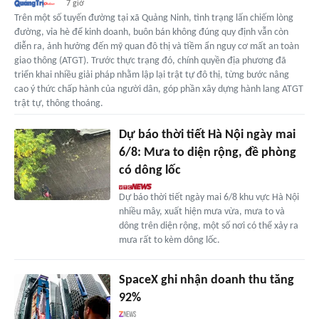
7 giờ
Trên một số tuyến đường tại xã Quảng Ninh, tình trạng lấn chiếm lòng
đường, vỉa hè để kinh doanh, buôn bán không đúng quy định vẫn còn
diễn ra, ảnh hưởng đến mỹ quan đô thị và tiềm ẩn nguy cơ mất an toàn
giao thông (ATGT). Trước thực trạng đó, chính quyền địa phương đã
triển khai nhiều giải pháp nhằm lập lại trật tự đô thị, từng bước nâng
cao ý thức chấp hành của người dân, góp phần xây dựng hành lang ATGT
trật tự, thông thoáng.
Dự báo thời tiết Hà Nội ngày mai
6/8: Mưa to diện rộng, đề phòng
có dông lốc
Dự báo thời tiết ngày mai 6/8 khu vực Hà Nội
nhiều mây, xuất hiện mưa vừa, mưa to và
dông trên diện rộng, một số nơi có thể xảy ra
mưa rất to kèm dông lốc.
SpaceX ghi nhận doanh thu tăng
92%