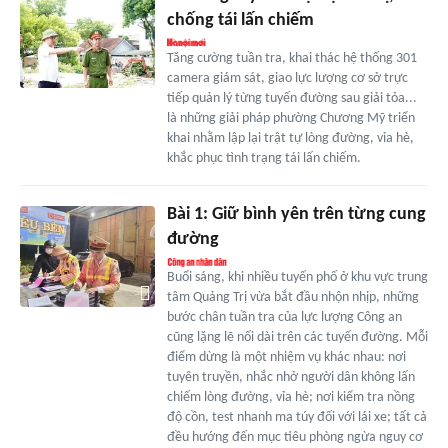
chống tái lấn chiếm
Tăng cường tuần tra, khai thác hệ thống 301
camera giám sát, giao lực lượng cơ sở trực
tiếp quản lý từng tuyến đường sau giải tỏa...
là những giải pháp phường Chương Mỹ triển
khai nhằm lập lại trật tự lòng đường, vỉa hè,
khắc phục tình trạng tái lấn chiếm.
Bài 1: Giữ bình yên trên từng cung
đường
Buổi sáng, khi nhiều tuyến phố ở khu vực trung
tâm Quảng Trị vừa bắt đầu nhộn nhịp, những
bước chân tuần tra của lực lượng Công an
cũng lặng lẽ nối dài trên các tuyến đường. Mỗi
điểm dừng là một nhiệm vụ khác nhau: nơi
tuyên truyền, nhắc nhở người dân không lấn
chiếm lòng đường, vỉa hè; nơi kiểm tra nồng
độ cồn, test nhanh ma túy đối với lái xe; tất cả
đều hướng đến mục tiêu phòng ngừa nguy cơ