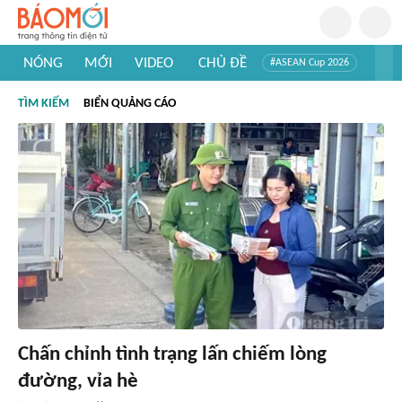
NÓNG
MỚI
VIDEO
CHỦ ĐỀ
#ASEAN Cup 2026
#Trí tuệ nhân tạo
#Mỹ - Iran
#Khám phá Việt Nam
TÌM KIẾM
BIỂN QUẢNG CÁO
#Khám phá thế giới
Chấn chỉnh tình trạng lấn chiếm lòng
đường, vỉa hè