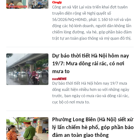
Công an xã Vật Lại vừa triển khai đợt tuyên
truyền diện rộng về Nghị quyết số
56/2026/NQ-HĐND, phát 1.160 tờ rơi và vận
động các hộ kinh doanh, người dân không lấn
chiếm lòng đường, vỉa hè, góp phần bảo đảm
trật tự an toàn giao thông và mỹ quan đô thị.
Dự báo thời tiết Hà Nội hôm nay
19/7: Mưa dông rải rác, có nơi
mưa to
Dự báo thời tiết Hà Nội hôm nay 19/7 mưa
dông xuất hiện nhiều hơn so với những ngày
trước, ban ngày có mưa rào và dông rải rác,
cục bộ có nơi mưa to.
Phường Long Biên (Hà Nội) siết xử
lý lấn chiếm hè phố, góp phần bảo
đảm an toàn giao thông