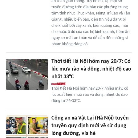
an toàn giao thông. Tuy nhiên, tại một số
tuyến đường trên địa bàn các phường trung
tâm tỉnh như: Thục Phán, Nùng Trí Cao và Tân
Giang, nhiều biển báo, đèn tín hiệu đang bị
che khuất bởi cây xanh, biển quảng cáo, mái
che hoặc ô dù của các hộ kinh doanh, tiềm ẩn
nguy cơ mất an toàn và dễ dẫn đến những vi
phạm không đáng có.
Thời tiết Hà Nội hôm nay 20/7: Có
lúc mưa rào và dông, nhiệt độ cao
nhất 33°C
Thời tiết Hà Nội hôm nay 20/7 nhiều mây, có
lúc xuất hiện mưa rào và dông, nhiệt độ dao
động từ 26-33°C.
Công an xã Vật Lại (Hà Nội) tuyên
truyền quy định mới về sử dụng
lòng đường, vỉa hè