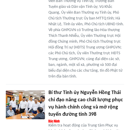
viên Ban Thường vụ Tỉnh ủy, Trưởng Ban
Tuyên giáo và Dân vận Tỉnh ủy; Vũ Khắc
Quang, Ủy viên Ban Thường vụ Tỉnh ủy, Phó
Chủ tịch Thường trực Ủy ban MTTQ tỉnh; Hà
Nhật Lệ, Tỉnh ủy viên, Phó Chủ tịch UBND tỉnh.
Về phía GHPGVN có Trưởng lão Hòa thượng
Thích Thanh Nhiễu, Ủy viên Thường trực Hội
đồng Chứng minh, Phó Chủ tịch Thường trực
Hội đồng Trị sự (HĐTS) Trung ương GHPGVN;
các Phó Chủ tịch, Ủy viên Thường trực HĐTS
Trung ương, GHPGVN; cùng đại diện các sở,
ban, ngành, một số xã, phường và 500 đại
biểu đại diện cho các chư tăng, tín đồ Phật tử
trên địa bàn tỉnh.
Bí thư Tỉnh ủy Nguyễn Hồng Thái
chỉ đạo nâng cao chất lượng phục
vụ hành chính công và mở rộng
tuyến đường tỉnh 398
Kiểm tra hoạt động của Trung tâm Phục vụ