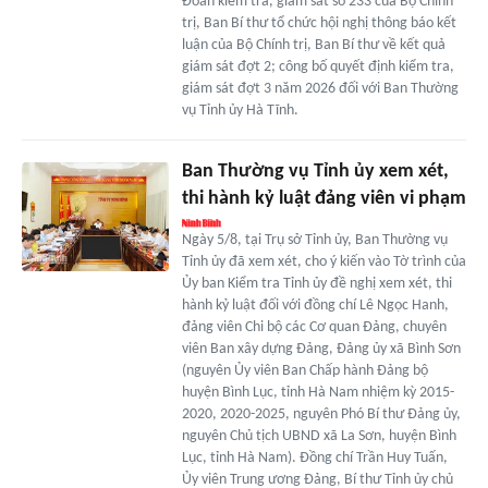
Đoàn kiểm tra, giám sát số 233 của Bộ Chính
trị, Ban Bí thư tổ chức hội nghị thông báo kết
luận của Bộ Chính trị, Ban Bí thư về kết quả
giám sát đợt 2; công bố quyết định kiểm tra,
giám sát đợt 3 năm 2026 đối với Ban Thường
vụ Tỉnh ủy Hà Tĩnh.
Ban Thường vụ Tỉnh ủy xem xét,
thi hành kỷ luật đảng viên vi phạm
Ngày 5/8, tại Trụ sở Tỉnh ủy, Ban Thường vụ
Tỉnh ủy đã xem xét, cho ý kiến vào Tờ trình của
Ủy ban Kiểm tra Tỉnh ủy đề nghị xem xét, thi
hành kỷ luật đối với đồng chí Lê Ngọc Hanh,
đảng viên Chi bộ các Cơ quan Đảng, chuyên
viên Ban xây dựng Đảng, Đảng ủy xã Bình Sơn
(nguyên Ủy viên Ban Chấp hành Đảng bộ
huyện Bình Lục, tỉnh Hà Nam nhiệm kỳ 2015-
2020, 2020-2025, nguyên Phó Bí thư Đảng ủy,
nguyên Chủ tịch UBND xã La Sơn, huyện Bình
Lục, tỉnh Hà Nam). Đồng chí Trần Huy Tuấn,
Ủy viên Trung ương Đảng, Bí thư Tỉnh ủy chủ