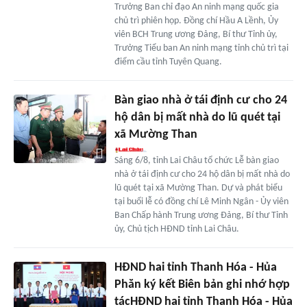
Trưởng Ban chỉ đạo An ninh mạng quốc gia
chủ trì phiên họp. Đồng chí Hầu A Lềnh, Ủy
viên BCH Trung ương Đảng, Bí thư Tỉnh ủy,
Trưởng Tiểu ban An ninh mạng tỉnh chủ trì tại
điểm cầu tỉnh Tuyên Quang.
Bàn giao nhà ở tái định cư cho 24
hộ dân bị mất nhà do lũ quét tại
xã Mường Than
Sáng 6/8, tỉnh Lai Châu tổ chức Lễ bàn giao
nhà ở tái định cư cho 24 hộ dân bị mất nhà do
lũ quét tại xã Mường Than. Dự và phát biểu
tại buổi lễ có đồng chí Lê Minh Ngân - Ủy viên
Ban Chấp hành Trung ương Đảng, Bí thư Tỉnh
ủy, Chủ tịch HĐND tỉnh Lai Châu.
HĐND hai tỉnh Thanh Hóa - Hủa
Phăn ký kết Biên bản ghi nhớ hợp
tácHĐND hai tỉnh Thanh Hóa - Hủa