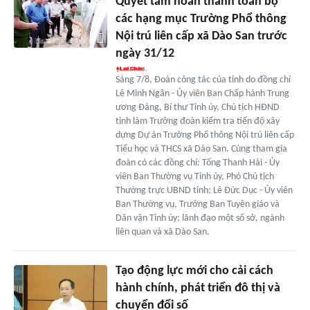
Quyết tâm hoàn thành toàn bộ
các hạng mục Trường Phổ thông
Nội trú liên cấp xã Dào San trước
ngày 31/12
Sáng 7/8, Đoàn công tác của tỉnh do đồng chí
Lê Minh Ngân - Ủy viên Ban Chấp hành Trung
ương Đảng, Bí thư Tỉnh ủy, Chủ tịch HĐND
tỉnh làm Trưởng đoàn kiểm tra tiến độ xây
dựng Dự án Trường Phổ thông Nội trú liên cấp
Tiểu học và THCS xã Dào San. Cùng tham gia
đoàn có các đồng chí: Tống Thanh Hải - Ủy
viên Ban Thường vụ Tỉnh ủy, Phó Chủ tịch
Thường trực UBND tỉnh; Lê Đức Dục - Ủy viên
Ban Thường vụ, Trưởng Ban Tuyên giáo và
Dân vận Tỉnh ủy; lãnh đạo một số sở, ngành
liên quan và xã Dào San.
Tạo động lực mới cho cải cách
hành chính, phát triển đô thị và
chuyển đổi số