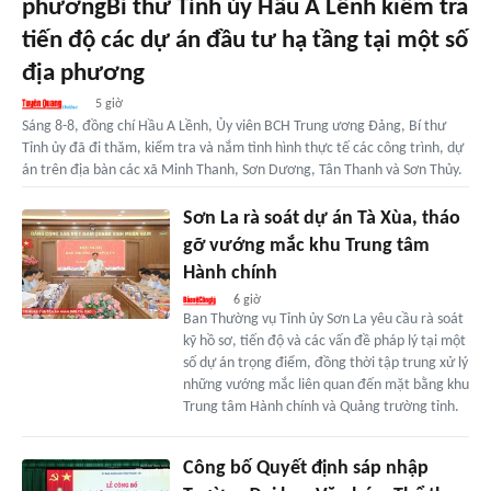
phươngBí thư Tỉnh ủy Hầu A Lềnh kiểm tra
tiến độ các dự án đầu tư hạ tầng tại một số
địa phương
5 giờ
Sáng 8-8, đồng chí Hầu A Lềnh, Ủy viên BCH Trung ương Đảng, Bí thư
Tỉnh ủy đã đi thăm, kiểm tra và nắm tình hình thực tế các công trình, dự
án trên địa bàn các xã Minh Thanh, Sơn Dương, Tân Thanh và Sơn Thủy.
Sơn La rà soát dự án Tà Xùa, tháo
gỡ vướng mắc khu Trung tâm
Hành chính
6 giờ
Ban Thường vụ Tỉnh ủy Sơn La yêu cầu rà soát
kỹ hồ sơ, tiến độ và các vấn đề pháp lý tại một
số dự án trọng điểm, đồng thời tập trung xử lý
những vướng mắc liên quan đến mặt bằng khu
Trung tâm Hành chính và Quảng trường tỉnh.
Công bố Quyết định sáp nhập