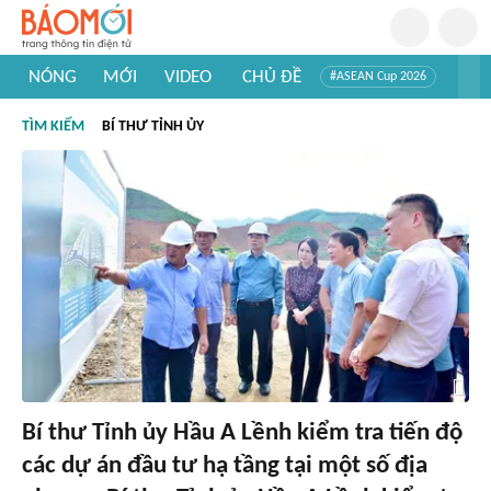
NÓNG
MỚI
VIDEO
CHỦ ĐỀ
#ASEAN Cup 2026
#Trí tuệ nhân tạo
#Mỹ - Iran
#Khám phá Việt Nam
TÌM KIẾM
BÍ THƯ TỈNH ỦY
#Khám phá thế giới
Bí thư Tỉnh ủy Hầu A Lềnh kiểm tra tiến độ
các dự án đầu tư hạ tầng tại một số địa