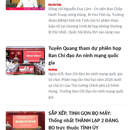
Đồng chí Nguyễn Duy Lâm - Ủy viên Ban Chấp
hành Trung ương Đảng, Bí thư Tỉnh ủy, Trưởng
đoàn ĐBQH tỉnh Hà Tĩnh chủ trì phiên thảo
luận tổ tại chương trình Kỳ họp không thường
lệ thứ nhất, Quốc hội khóa XVI vào sáng nay.
Tuyên Quang tham dự phiên họp
Ban Chỉ đạo An ninh mạng quốc
gia
Ngày 6/8, Ban Chỉ đạo An ninh mạng quốc gia
tổ chức Phiên họp lần thứ hai năm 2026 dưới
sự chủ trì của Thủ tướng Chính phủ Lê Minh
Hưng, Trưởng Ban Chỉ đạo An ninh mạng quốc
gia.
SẮP XẾP, TINH GỌN BỘ MÁY:
Thống nhất THÀNH LẬP 2 ĐẢNG
BỘ trực thuộc TỈNH ỦY