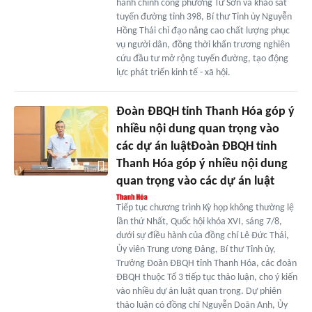
hành chính công phường Từ Sơn và khảo sát
tuyến đường tỉnh 398, Bí thư Tỉnh ủy Nguyễn
Hồng Thái chỉ đạo nâng cao chất lượng phục
vụ người dân, đồng thời khẩn trương nghiên
cứu đầu tư mở rộng tuyến đường, tạo động
lực phát triển kinh tế - xã hội.
Đoàn ĐBQH tỉnh Thanh Hóa góp ý
nhiều nội dung quan trọng vào
các dự án luậtĐoàn ĐBQH tỉnh
Thanh Hóa góp ý nhiều nội dung
quan trọng vào các dự án luật
Tiếp tục chương trình Kỳ họp không thường lệ
lần thứ Nhất, Quốc hội khóa XVI, sáng 7/8,
dưới sự điều hành của đồng chí Lê Đức Thái,
Ủy viên Trung ương Đảng, Bí thư Tỉnh ủy,
Trưởng Đoàn ĐBQH tỉnh Thanh Hóa, các đoàn
ĐBQH thuộc Tổ 3 tiếp tục thảo luận, cho ý kiến
vào nhiều dự án luật quan trọng. Dự phiên
thảo luận có đồng chí Nguyễn Doãn Anh, Ủy