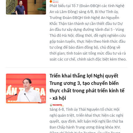
Phát biểu tại Tổ 7 (Đoàn ĐBQH các tỉnh Nghệ
An và Lâm Đồng) sáng 6/8, Bí thư Tỉnh ủy,
Trưởng Đoàn ĐBQH tỉnh Nghệ An Nguyễn
Khắc Thận tán thành sự cần thiết đầu tư Dự
án đầu tư xây dựng đường Vành đai 5 - Vùng
Thủ đô Hà Nội; đồng thời, đề nghị nghiên cứu
gộp toàn tuyến, thực hiện theo hình thức đầu
tư công để bảo đảm đồng bộ, chủ động về
thời gian; tính toán sát tổng mức đầu tư và rà
soát các cơ chế, chính sách đặc biệt kèm theo.
Triển khai thắng lợi Nghị quyết
Trung ương 3, tạo chuyển biến
thực chất trong phát triển kinh tế
- xã hội
Sáng 6-8, Tỉnh ủy Thái Nguyên tổ chức Hội
nghị quán triệt, triển khai thực hiện các nghị
quyết, quy định, kết luận Hội nghị lần thứ ba
Ban Chấp hành Trung ương Đảng khóa XIV.