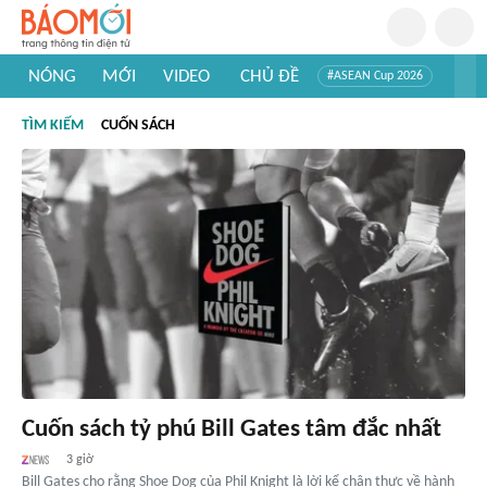
NÓNG
MỚI
VIDEO
CHỦ ĐỀ
#ASEAN Cup 2026
#Trí tuệ nhân tạo
#Mỹ - Iran
#Khám phá Việt Nam
TÌM KIẾM
CUỐN SÁCH
#Khám phá thế giới
Cuốn sách tỷ phú Bill Gates tâm đắc nhất
3 giờ
Bill Gates cho rằng Shoe Dog của Phil Knight là lời kể chân thực về hành