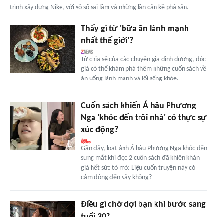
trình xây dựng Nike, với vô số sai lầm và những lần cận kề phá sản.
Thấy gì từ 'bữa ăn lành mạnh
nhất thế giới'?
Từ chia sẻ của các chuyên gia dinh dưỡng, độc
giả có thể khám phá thêm những cuốn sách về
ăn uống lành mạnh và lối sống khỏe.
Cuốn sách khiến Á hậu Phương
Nga 'khóc đến trôi nhà' có thực sự
xúc động?
Gần đây, loạt ảnh Á hậu Phương Nga khóc đến
sưng mắt khi đọc 2 cuốn sách đã khiến khán
giả hết sức tò mò: Liệu cuốn truyện này có
cảm động đến vậy không?
Điều gì chờ đợi bạn khi bước sang
tuổi 30?