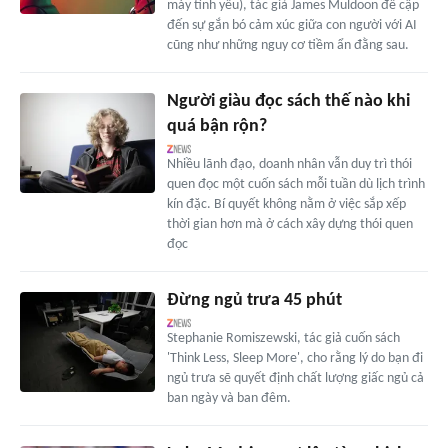
máy tình yêu), tác giả James Muldoon đề cập
đến sự gắn bó cảm xúc giữa con người với AI
cũng như những nguy cơ tiềm ẩn đằng sau.
Người giàu đọc sách thế nào khi
quá bận rộn?
Nhiều lãnh đạo, doanh nhân vẫn duy trì thói
quen đọc một cuốn sách mỗi tuần dù lịch trình
kín đặc. Bí quyết không nằm ở việc sắp xếp
thời gian hơn mà ở cách xây dựng thói quen
đọc
Đừng ngủ trưa 45 phút
Stephanie Romiszewski, tác giả cuốn sách
'Think Less, Sleep More', cho rằng lý do bạn đi
ngủ trưa sẽ quyết định chất lượng giấc ngủ cả
ban ngày và ban đêm.