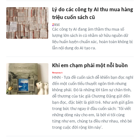
Lý do các công ty AI thu mua hàng
triệu cuốn sách cũ
Các công ty AI đang âm thầm thu mua số
lượng lớn sách in cũ nhằm sở hữu nguồn dữ
liệu huấn luyện chuẩn xác, hoàn toàn không bị
lẫn nội dung do AI tạo ra.
Khi em chạm phải một nỗi buồn
HNN - Tựa đề cuốn sách dễ khiến bạn đọc nghĩ
đến một cuốn tiểu thuyết ngôn tình nhưng
không phải. Đó là những lời tâm sự chân tình,
dễ thương của tác giả Chương Đặng gửi đến
bạn đọc, đặc biệt là giới trẻ. Như anh gửi gắm
trong bức thư ngay ở đầu cuốn sách: 'Tôi viết
những dòng này cho em, là bởi vì tôi cũng
từng như em, chúng ta đều như nhau, nhỏ bé
trong cuộc đời rộng lớn này'.