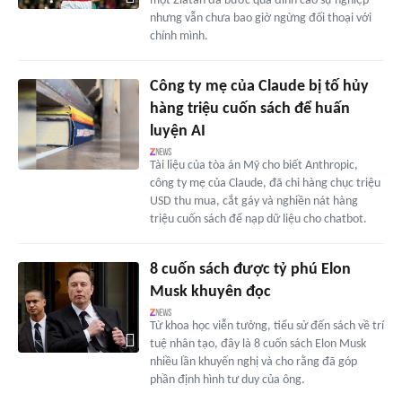
một Zlatan đã bước qua đỉnh cao sự nghiệp
nhưng vẫn chưa bao giờ ngừng đối thoại với
chính mình.
Công ty mẹ của Claude bị tố hủy
hàng triệu cuốn sách để huấn
luyện AI
Tài liệu của tòa án Mỹ cho biết Anthropic,
công ty mẹ của Claude, đã chi hàng chục triệu
USD thu mua, cắt gáy và nghiền nát hàng
triệu cuốn sách để nạp dữ liệu cho chatbot.
8 cuốn sách được tỷ phú Elon
Musk khuyên đọc
Từ khoa học viễn tưởng, tiểu sử đến sách về trí
tuệ nhân tạo, đây là 8 cuốn sách Elon Musk
nhiều lần khuyến nghị và cho rằng đã góp
phần định hình tư duy của ông.