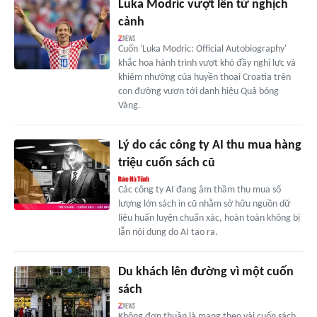
Luka Modric vượt lên từ nghịch
cảnh
Cuốn 'Luka Modric: Official Autobiography'
khắc họa hành trình vượt khó đầy nghị lực và
khiêm nhường của huyền thoại Croatia trên
con đường vươn tới danh hiệu Quả bóng
Vàng.
Lý do các công ty AI thu mua hàng
triệu cuốn sách cũ
Các công ty AI đang âm thầm thu mua số
lượng lớn sách in cũ nhằm sở hữu nguồn dữ
liệu huấn luyện chuẩn xác, hoàn toàn không bị
lẫn nội dung do AI tạo ra.
Du khách lên đường vì một cuốn
sách
Không đơn thuần là mang theo vài cuốn sách