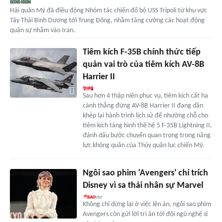
Hải quân Mỹ đã điều động Nhóm tác chiến đổ bộ USS Tripoli từ khu vực
Tây Thái Bình Dương tới Trung Đông, nhằm tăng cường các hoạt động
quân sự nhằm vào Iran.
Tiêm kích F-35B chính thức tiếp
quản vai trò của tiêm kích AV-8B
Harrier II
Sau hơn 4 thập niên phục vụ, tiêm kích cất hạ
cánh thẳng đứng AV-8B Harrier II đang dần
khép lại hành trình lịch sử để nhường chỗ cho
tiêm kích tàng hình thế hệ 5 F-35B Lightning II,
đánh dấu bước chuyển quan trọng trong năng
lực không quân của Thủy quân lục chiến Mỹ.
Ngôi sao phim 'Avengers' chỉ trích
Disney vì sa thải nhân sự Marvel
Không chỉ dừng lại ở việc lên án, ngôi sao phim
Avengers còn gửi lời tri ân tới đội ngũ nghệ sĩ