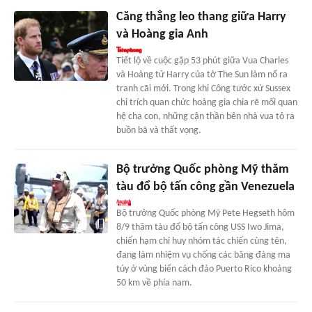
Căng thẳng leo thang giữa Harry
và Hoàng gia Anh
Tiết lộ về cuộc gặp 53 phút giữa Vua Charles
và Hoàng tử Harry của tờ The Sun làm nổ ra
tranh cãi mới. Trong khi Công tước xứ Sussex
chỉ trích quan chức hoàng gia chia rẽ mối quan
hệ cha con, những cận thần bên nhà vua tỏ ra
buồn bã và thất vọng.
Bộ trưởng Quốc phòng Mỹ thăm
tàu đổ bộ tấn công gần Venezuela
Bộ trưởng Quốc phòng Mỹ Pete Hegseth hôm
8/9 thăm tàu đổ bộ tấn công USS Iwo Jima,
chiến hạm chỉ huy nhóm tác chiến cùng tên,
đang làm nhiệm vụ chống các băng đảng ma
túy ở vùng biển cách đảo Puerto Rico khoảng
50 km về phía nam.