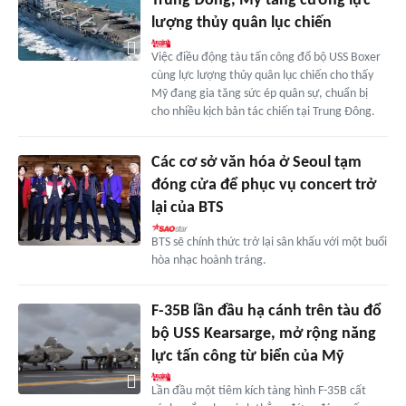
Trung Đông, Mỹ tăng cường lực
lượng thủy quân lục chiến
Việc điều động tàu tấn công đổ bộ USS Boxer
cùng lực lượng thủy quân lục chiến cho thấy
Mỹ đang gia tăng sức ép quân sự, chuẩn bị
cho nhiều kịch bản tác chiến tại Trung Đông.
Các cơ sở văn hóa ở Seoul tạm
đóng cửa để phục vụ concert trở
lại của BTS
BTS sẽ chính thức trở lại sân khấu với một buổi
hòa nhạc hoành tráng.
F-35B lần đầu hạ cánh trên tàu đổ
bộ USS Kearsarge, mở rộng năng
lực tấn công từ biển của Mỹ
Lần đầu một tiêm kích tàng hình F-35B cất