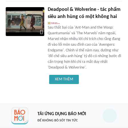
Deadpool & Wolverine - tác phẩm
siêu anh hùng có một không hai
Sau thất bại của 'Ant-Man and the Wasp:
Quantumania' và 'The Marvels' năm ngoái,
Marvel nhận nhiều lời chỉ trích cho rằng đang
đi vào lối mòn sau đỉnh cao của 'Avengers:
Endgame'. Chính vì thế năm nay, dường như
'đế chế siêu anh hùng' tỷ đô có những bước đi
cẩn trọng hơn khi chỉ ra mắt duy nhất
'Deadpool & Wolverine'.
XEM THÊM
TẢI ỨNG DỤNG BÁO MỚI
ĐỂ KHÔNG BỎ SÓT TIN TỨC