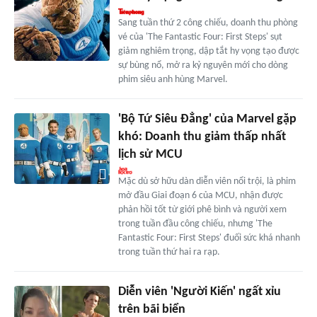
Sang tuần thứ 2 công chiếu, doanh thu phòng
vé của 'The Fantastic Four: First Steps' sụt
giảm nghiêm trọng, dập tắt hy vọng tạo được
sự bùng nổ, mở ra kỷ nguyên mới cho dòng
phim siêu anh hùng Marvel.
'Bộ Tứ Siêu Đẳng' của Marvel gặp
khó: Doanh thu giảm thấp nhất
lịch sử MCU
Mặc dù sở hữu dàn diễn viên nổi trội, là phim
mở đầu Giai đoạn 6 của MCU, nhận được
phản hồi tốt từ giới phê bình và người xem
trong tuần đầu công chiếu, nhưng 'The
Fantastic Four: First Steps' đuối sức khá nhanh
trong tuần thứ hai ra rạp.
Diễn viên 'Người Kiến' ngất xỉu
trên bãi biển