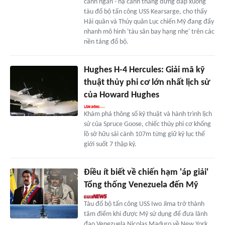
cánh ngắn - hạ cánh thẳng đứng đáp xuống
tàu đổ bộ tấn công USS Kearsarge, cho thấy
Hải quân và Thủy quân Lục chiến Mỹ đang đẩy
nhanh mô hình 'tàu sân bay hạng nhẹ' trên các
nền tảng đổ bộ.
Hughes H-4 Hercules: Giải mã kỹ
thuật thủy phi cơ lớn nhất lịch sử
của Howard Hughes
Khám phá thông số kỹ thuật và hành trình lịch
sử của Spruce Goose, chiếc thủy phi cơ khổng
lồ sở hữu sải cánh 107m từng giữ kỷ lục thế
giới suốt 7 thập kỷ.
Điều ít biết về chiến hạm 'áp giải'
Tổng thống Venezuela đến Mỹ
Tàu đổ bộ tấn công USS Iwo Jima trở thành
tâm điểm khi được Mỹ sử dụng để đưa lãnh
đạo Venezuela Nicolas Maduro về New York.