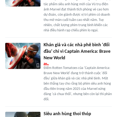
tác phẩm siêu anh hùng mới của Vũ trụ điện
ảnh Marvel đạt thành tích phòng vé cao hơn
dự đoán, còn giành được vị trí phim có doanh
thu mở màn cuối tuần cao nhất năm. Tuy
nhiên, chất lượng phim trung bình khiến các
nhà điều hành rạp chiếu phim lo ngại.
Khán giả và các nhà phê bình 'đối
đầu' chỉ vì Captain America: Brave
New World
Điểm Rotten Tomatoes của 'Captain America:
Brave New World' đang trở thành cuộc 'đối
đầu' giữa khán giả và các nhà phê bình. Một
bên thẳng tay cho rằng bộ phim siêu anh hùng
đầu tiên trong năm 2025 của Marvel xứng
đáng 'cà chua thối', nhưng bên còn lại thì phản
đối.
Siêu anh hùng thoi thóp