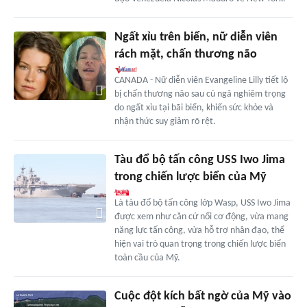
Ngất xỉu trên biển, nữ diễn viên
rách mặt, chấn thương não
CANADA - Nữ diễn viên Evangeline Lilly tiết lộ
bị chấn thương não sau cú ngã nghiêm trọng
do ngất xỉu tại bãi biển, khiến sức khỏe và
nhận thức suy giảm rõ rệt.
Tàu đổ bộ tấn công USS Iwo Jima
trong chiến lược biển của Mỹ
Là tàu đổ bộ tấn công lớp Wasp, USS Iwo Jima
được xem như căn cứ nổi cơ động, vừa mang
năng lực tấn công, vừa hỗ trợ nhân đạo, thể
hiện vai trò quan trọng trong chiến lược biển
toàn cầu của Mỹ.
Cuộc đột kích bất ngờ của Mỹ vào