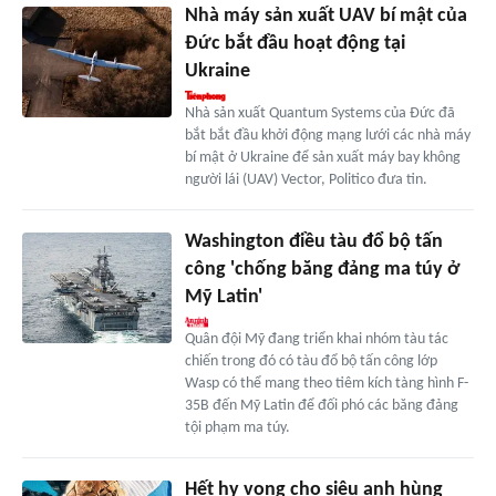
Nhà máy sản xuất UAV bí mật của
Đức bắt đầu hoạt động tại
Ukraine
Nhà sản xuất Quantum Systems của Đức đã
bắt bắt đầu khởi động mạng lưới các nhà máy
bí mật ở Ukraine để sản xuất máy bay không
người lái (UAV) Vector, Politico đưa tin.
Washington điều tàu đổ bộ tấn
công 'chống băng đảng ma túy ở
Mỹ Latin'
Quân đội Mỹ đang triển khai nhóm tàu tác
chiến trong đó có tàu đổ bộ tấn công lớp
Wasp có thể mang theo tiêm kích tàng hình F-
35B đến Mỹ Latin để đối phó các băng đảng
tội phạm ma túy.
Hết hy vọng cho siêu anh hùng