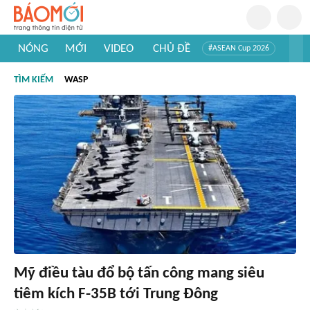
NÓNG
MỚI
VIDEO
CHỦ ĐỀ
#ASEAN Cup 2026
#Trí tuệ nhân tạo
#Mỹ - Iran
#Khám phá Việt Nam
TÌM KIẾM
WASP
#Khám phá thế giới
Mỹ điều tàu đổ bộ tấn công mang siêu
tiêm kích F-35B tới Trung Đông