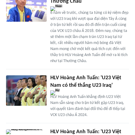
Thường Châu
6 năm về trước, chúng ta từng có kỷ niệm đẹp
với U23 Iraq khi vượt qua đại diện Tây Á cũng
ở trận tứ kết rồi sau đó đi đến trận cuối cùng
của VCK U23 châu Á 2018. Đêm nay, chúng ta
sẽ thêm một lần chạm trán U23 Iraq tại tứ
kết, rất nhiều người hâm mộ bóng đá Việt
Nam mong chờ một kết quả tích cực đến với
thầy trò HLV Hoàng Anh Tuấn để mở ra kì tích
như tại Thường Châu.
HLV Hoàng Anh Tuấn: 'U23 Việt
Nam có thể thắng U23 Iraq'
HLV Hoàng Anh Tuấn khẳng định U23 Việt
Nam sẵn sàng cho trận tứ kết gặp U23 Iraq,
với quyết tâm đánh bại đối thủ để đi tiếp tại
VCK U23 châu Á 2024.
HLV Hoàng Anh Tuấn: 'U23 Việt