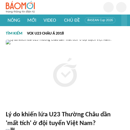
NÓNG
MỚI
VIDEO
CHỦ ĐỀ
#ASEAN Cup 2026
#Trí tuệ nhân tạo
#Mỹ - Iran
#Khám phá Việt Nam
TÌM KIẾM
VCK U23 CHÂU Á 2018
#Khám phá thế giới
Lý do khiến lứa U23 Thường Châu dần
'mất tích' ở đội tuyển Việt Nam?