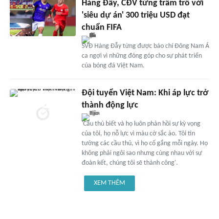
Hàng Đẫy, CĐV từng trầm trồ với
'siêu dự án' 300 triệu USD đạt
chuẩn FIFA
SVĐ Hàng Đẫy từng được báo chí Đông Nam Á
ca ngợi vì những đóng góp cho sự phát triển
của bóng đá Việt Nam.
Đội tuyển Việt Nam: Khi áp lực trở
thành động lực
'Cầu thủ biết và họ luôn phản hồi sự kỳ vọng
của tôi, họ nỗ lực vì màu cờ sắc áo. Tôi tin
tưởng các cầu thủ, vì họ cố gắng mỗi ngày. Họ
không phải ngôi sao nhưng cùng nhau với sự
đoàn kết, chúng tôi sẽ thành công'.
XEM THÊM