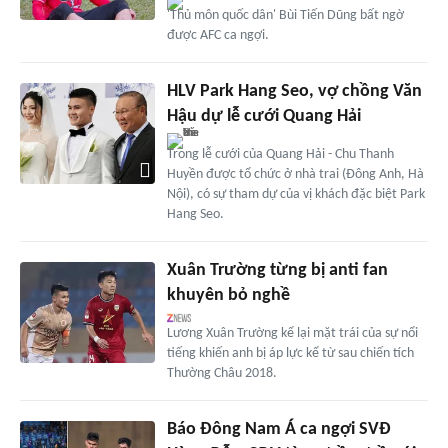
'Thủ môn quốc dân' Bùi Tiến Dũng bất ngờ
được AFC ca ngợi.
HLV Park Hang Seo, vợ chồng Văn
Hậu dự lễ cưới Quang Hải
Trong lễ cưới của Quang Hải - Chu Thanh
Huyền được tổ chức ở nhà trai (Đông Anh, Hà
Nội), có sự tham dự của vị khách đặc biệt Park
Hang Seo.
Xuân Trường từng bị anti fan
khuyên bỏ nghề
Lương Xuân Trường kể lại mặt trái của sự nổi
tiếng khiến anh bị áp lực kể từ sau chiến tích
Thường Châu 2018.
Báo Đông Nam Á ca ngợi SVĐ