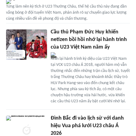
Từng làm nên kỳ tích ở U23 Thường Châu, thế hệ cầu thủ này đang dần
vắng bóng ở đội tuyển Việt Nam, phản ánh rõ sự chuyển giao lực lượng
cùng nhiều vấn đề về phong độ và chấn thương.
Cầu thủ Phạm Đức Huy khiến
netizen bồi hồi nhớ lại hành trình
của U23 Việt Nam năm ấy
Nhìn lại hành trình kỳ diệu của U23 Việt Nam
tại VCK U23 châu Á 2018, người hâm mộ vẫn
thường nhắc đến những trận cầu lịch sử, tuyết
trắng Thường Châu hay khoảnh khắc thầy trò
HLV Park Hang-seo vào đến chung kết châu
lục. Nhưng phía sau kỳ tích ấy, có một câu
chuyện hậu trường vừa hài hước, vừa khiến
các cầu thủ U23 năm ấy bật cười khi nhớ lại.
Đình Bắc đi vào lịch sử với danh
hiệu Vua phá lưới U23 châu Á
2026