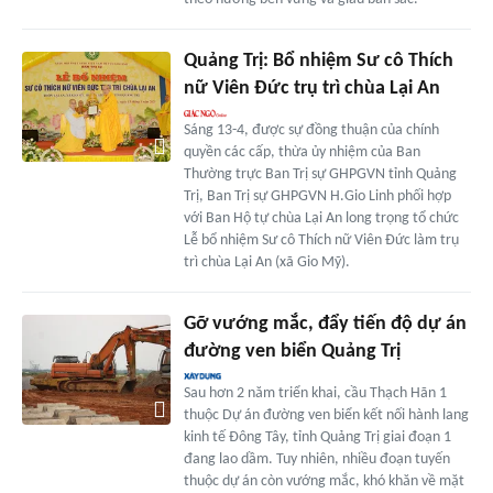
Quảng Trị: Bổ nhiệm Sư cô Thích
nữ Viên Đức trụ trì chùa Lại An
Sáng 13-4, được sự đồng thuận của chính
quyền các cấp, thừa ủy nhiệm của Ban
Thường trực Ban Trị sự GHPGVN tỉnh Quảng
Trị, Ban Trị sự GHPGVN H.Gio Linh phối hợp
với Ban Hộ tự chùa Lại An long trọng tổ chức
Lễ bổ nhiệm Sư cô Thích nữ Viên Đức làm trụ
trì chùa Lại An (xã Gio Mỹ).
Gỡ vướng mắc, đẩy tiến độ dự án
đường ven biển Quảng Trị
Sau hơn 2 năm triển khai, cầu Thạch Hãn 1
thuộc Dự án đường ven biển kết nối hành lang
kinh tế Đông Tây, tỉnh Quảng Trị giai đoạn 1
đang lao dầm. Tuy nhiên, nhiều đoạn tuyến
thuộc dự án còn vướng mắc, khó khăn về mặt