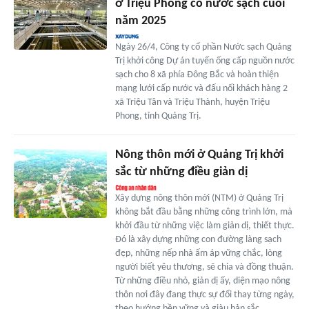
ở Triệu Phong có nước sạch cuối
năm 2025
Ngày 26/4, Công ty cổ phần Nước sạch Quảng
Trị khởi công Dự án tuyến ống cấp nguồn nước
sạch cho 8 xã phía Đông Bắc và hoàn thiện
mạng lưới cấp nước và đấu nối khách hàng 2
xã Triệu Tân và Triệu Thành, huyện Triệu
Phong, tỉnh Quảng Trị.
Nông thôn mới ở Quảng Trị khởi
sắc từ những điều giản dị
Xây dựng nông thôn mới (NTM) ở Quảng Trị
không bắt đầu bằng những công trình lớn, mà
khởi đầu từ những việc làm giản dị, thiết thực.
Đó là xây dựng những con đường làng sạch
đẹp, những nếp nhà ấm áp vững chắc, lòng
người biết yêu thương, sẽ chia và đồng thuận.
Từ những điều nhỏ, giản dị ấy, diện mạo nông
thôn nơi đây đang thực sự đổi thay từng ngày,
theo hướng bền vững và giàu bản sắc.