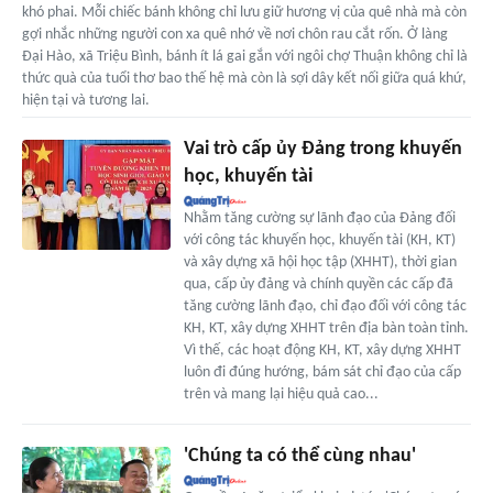
khó phai. Mỗi chiếc bánh không chỉ lưu giữ hương vị của quê nhà mà còn
gợi nhắc những người con xa quê nhớ về nơi chôn rau cắt rốn. Ở làng
Đại Hào, xã Triệu Bình, bánh ít lá gai gắn với ngôi chợ Thuận không chỉ là
thức quà của tuổi thơ bao thế hệ mà còn là sợi dây kết nối giữa quá khứ,
hiện tại và tương lai.
Vai trò cấp ủy Đảng trong khuyến
học, khuyến tài
Nhằm tăng cường sự lãnh đạo của Đảng đối
với công tác khuyến học, khuyến tài (KH, KT)
và xây dựng xã hội học tập (XHHT), thời gian
qua, cấp ủy đảng và chính quyền các cấp đã
tăng cường lãnh đạo, chỉ đạo đối với công tác
KH, KT, xây dựng XHHT trên địa bàn toàn tỉnh.
Vì thế, các hoạt động KH, KT, xây dựng XHHT
luôn đi đúng hướng, bám sát chỉ đạo của cấp
trên và mang lại hiệu quả cao...
'Chúng ta có thể cùng nhau'