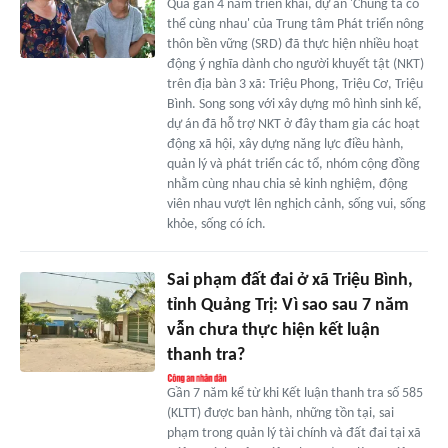
Qua gần 4 năm triển khai, dự án 'Chúng ta có
thể cùng nhau' của Trung tâm Phát triển nông
thôn bền vững (SRD) đã thực hiện nhiều hoạt
động ý nghĩa dành cho người khuyết tật (NKT)
trên địa bàn 3 xã: Triệu Phong, Triệu Cơ, Triệu
Bình. Song song với xây dựng mô hình sinh kế,
dự án đã hỗ trợ NKT ở đây tham gia các hoạt
động xã hội, xây dựng năng lực điều hành,
quản lý và phát triển các tổ, nhóm cộng đồng
nhằm cùng nhau chia sẻ kinh nghiệm, động
viên nhau vượt lên nghịch cảnh, sống vui, sống
khỏe, sống có ích.
Sai phạm đất đai ở xã Triệu Bình,
tỉnh Quảng Trị: Vì sao sau 7 năm
vẫn chưa thực hiện kết luận
thanh tra?
Gần 7 năm kể từ khi Kết luận thanh tra số 585
(KLTT) được ban hành, những tồn tại, sai
phạm trong quản lý tài chính và đất đai tại xã