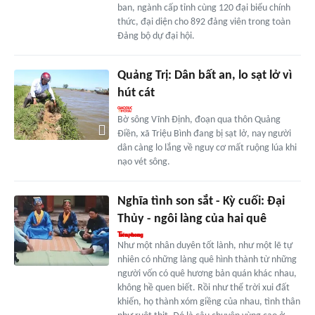
ban, ngành cấp tỉnh cùng 120 đại biểu chính
thức, đại diện cho 892 đảng viên trong toàn
Đảng bộ dự đại hội.
Quảng Trị: Dân bất an, lo sạt lở vì
hút cát
Bờ sông Vĩnh Định, đoạn qua thôn Quảng
Điền, xã Triệu Bình đang bị sạt lở, nay người
dân càng lo lắng về nguy cơ mất ruộng lúa khi
nạo vét sông.
Nghĩa tình son sắt - Kỳ cuối: Đại
Thủy - ngôi làng của hai quê
Như một nhân duyên tốt lành, như một lẽ tự
nhiên có những làng quê hình thành từ những
người vốn có quê hương bản quán khác nhau,
không hề quen biết. Rồi như thể trời xui đất
khiến, họ thành xóm giềng của nhau, tình thân