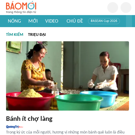
NÓNG
MỚI
VIDEO
CHỦ ĐỀ
#ASEAN Cup 2026
#Trí tuệ nhân tạo
#Mỹ - Iran
#Khám phá Việt Nam
TÌM KIẾM
TRIỆU ĐẠI
#Khám phá thế giới
Bánh ít chợ làng
Trong ký ức của mỗi người, hương vị những món bánh quê luôn là điều