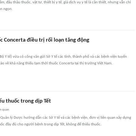
, đấu thầu thuốc, vật tư, thiết bị y tế, giá dịch vụ y tế là cần thiết, nhưng vẫn chỉ
ần ngọn.
c Concerta điều trị rối loạn tăng động
n
ộ Y tế) vừa có công văn gửi Sở Y tế các tỉnh, thành phố và các bệnh viện tuyến
o về khả năng thiếu tạm thời thuốc Concerta tại thị trường Việt Nam.
u thuốc trong dịp Tết
ên quan
 Quản lý Dược hướng dẫn các Sở Y tế và các bệnh viện, đơn vị liên quan xây dựng
ốc đầy đủ cho người bệnh trong dịp Tết, không để thiếu thuốc.