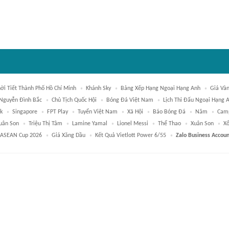
ời Tiết Thành Phố Hồ Chí Minh
Khánh Sky
Bảng Xếp Hạng Ngoại Hạng Anh
Giá Và
Nguyễn Đình Bắc
Chủ Tịch Quốc Hội
Bóng Đá Việt Nam
Lịch Thi Đấu Ngoại Hạng 
k
Singapore
FPT Play
Tuyển Việt Nam
Xã Hội
Báo Bóng Đá
Năm
Cam
uân Son
Triệu Thị Tâm
Lamine Yamal
Lionel Messi
Thể Thao
Xuân Son
Xổ
ASEAN Cup 2026
Giá Xăng Dầu
Kết Quả Vietlott Power 6/55
Zalo Business Accoun