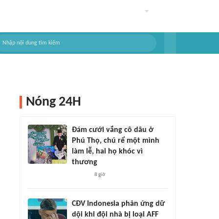
Nóng 24H
Đám cưới vắng cô dâu ở
Phú Thọ, chú rể một mình
làm lễ, hai họ khóc vì
thương
8 giờ
CĐV Indonesia phản ứng dữ
dội khi đội nhà bị loại AFF