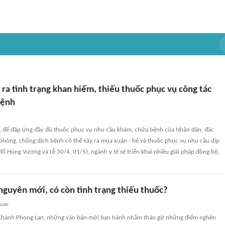
ra tình trạng khan hiếm, thiếu thuốc phục vụ công tác
bệnh
tế, để đáp ứng đầy đủ thuốc phục vụ nhu cầu khám, chữa bệnh của Nhân dân, đặc
 phòng, chống dịch bệnh có thể xảy ra mùa xuân - hè và thuốc phục vụ nhu cầu dịp
ỗ Tổ Hùng Vương và Lễ 30/4, 01/5), ngành y tế sẽ triển khai nhiều giải pháp đồng bộ.
nguyên mới, có còn tình trạng thiếu thuốc?
quan
Khánh Phong Lan, những văn bản mới ban hành nhằm tháo gỡ những điểm nghẽn