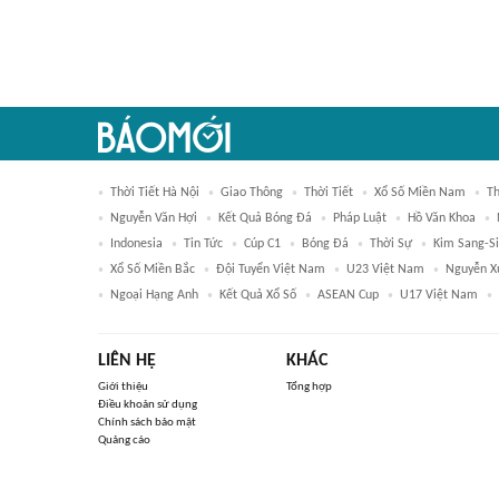
Thời Tiết Hà Nội
Giao Thông
Thời Tiết
Xổ Số Miền Nam
Th
Nguyễn Văn Hợi
Kết Quả Bóng Đá
Pháp Luật
Hồ Văn Khoa
Indonesia
Tin Tức
Cúp C1
Bóng Đá
Thời Sự
Kim Sang-Si
Xổ Số Miền Bắc
Đội Tuyển Việt Nam
U23 Việt Nam
Nguyễn X
Ngoại Hạng Anh
Kết Quả Xổ Số
ASEAN Cup
U17 Việt Nam
LIÊN HỆ
KHÁC
Giới thiệu
Tổng hợp
Điều khoản sử dụng
Chính sách bảo mật
Quảng cáo