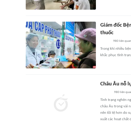
Giám đốc Bện
thuốc
980
liên qua
Trong khi nhiều bệnh
khắc phục tình trạn
Châu Âu nỗ l
980
liên qua
Tình trạng nghẽn n
châu Âu trong vài n
nên tồi tệ hơn do s
xuất các hoạt chấ