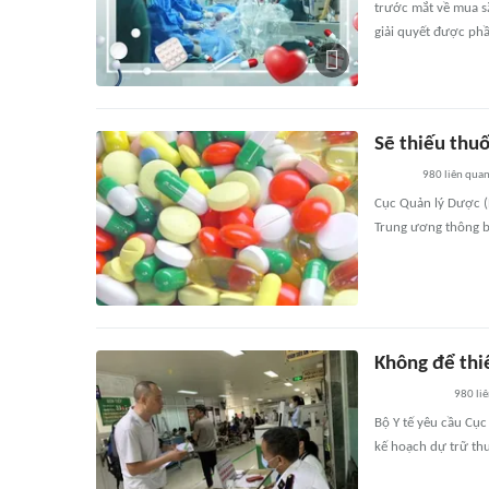
trước mắt về mua sắm
giải quyết được ph
Sẽ thiếu thuố
980
liên qua
Cục Quản lý Dược (B
Trung ương thông bá
Không để thiế
980
li
Bộ Y tế yêu cầu Cục
kế hoạch dự trữ thu