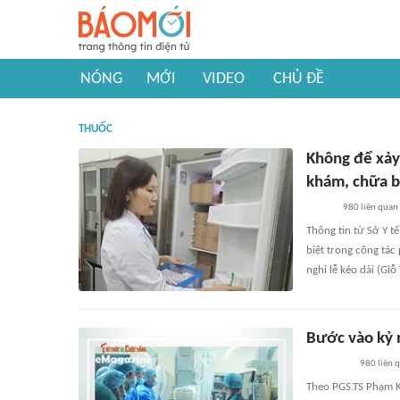
NÓNG
MỚI
VIDEO
CHỦ ĐỀ
THUỐC
Không để xảy 
khám, chữa 
980
liên quan
Thông tin từ Sở Y 
biệt trong công tác
nghỉ lễ kéo dài (Gi
Bước vào kỷ 
980
liên 
Theo PGS.TS Phạm 