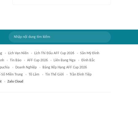
ng
Lịch Vạn Niên
Lịch Thi Đấu AFF Cup 2026
Sân Mỹ Đình
Anh
Tin Bão
AFF Cup 2026
Liên Bang Nga
Đình Bắc
puchia
Doanh Nghiệp
Bảng Xếp Hạng AFF Cup 2026
 Số Miền Trung
Tô Lâm
Tin Thế Giới
Trần Đình Tiệp
t
Zalo Cloud