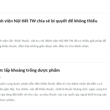
h viện Nội tiết TW chia sẻ bí quyết để không thiếu
n
 viện vẫn 'khát' thuốc, vật tư y tế, Bệnh viện Nội tiết TW đã có nhiều giải pháp để
g thiếu thuốc, đảm bảo không gián đoạn việc điều trị cho bệnh nhân.
ực lấp khoảng trống dược phẩm
n
guồn cung dược phẩm dẫn đến thiếu thuốc điều trị cho bệnh nhân đã diễn ra ở
ăm gần đây. Tuy nhiên, vấn đề thiếu thuốc, nhất là thuốc kháng sinh, ngày càng trở
ự gia tăng đột biến về nhu cầu, sự phụ thuộc vào các quốc gia ngoài khối trong sản
t dược phẩm…