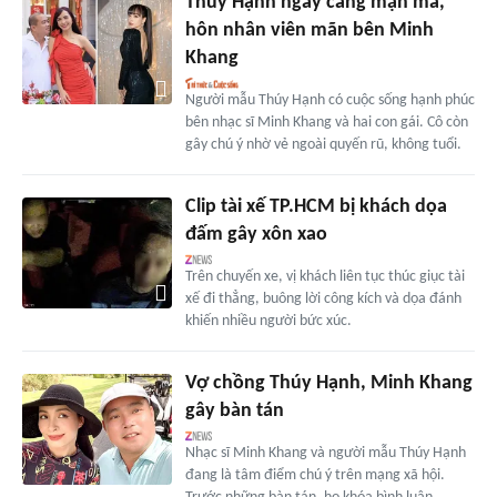
Thúy Hạnh ngày càng mặn mà,
hôn nhân viên mãn bên Minh
Khang
Người mẫu Thúy Hạnh có cuộc sống hạnh phúc
bên nhạc sĩ Minh Khang và hai con gái. Cô còn
gây chú ý nhờ vẻ ngoài quyến rũ, không tuổi.
Clip tài xế TP.HCM bị khách dọa
đấm gây xôn xao
Trên chuyến xe, vị khách liên tục thúc giục tài
xế đi thẳng, buông lời công kích và dọa đánh
khiến nhiều người bức xúc.
Vợ chồng Thúy Hạnh, Minh Khang
gây bàn tán
Nhạc sĩ Minh Khang và người mẫu Thúy Hạnh
đang là tâm điểm chú ý trên mạng xã hội.