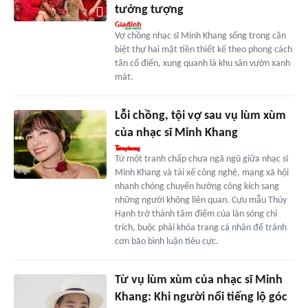
tưởng tượng
Vợ chồng nhạc sĩ Minh Khang sống trong căn
biệt thự hai mặt tiền thiết kế theo phong cách
tân cổ điển, xung quanh là khu sân vườn xanh
mát.
Lỗi chồng, tội vợ sau vụ lùm xùm
của nhạc sĩ Minh Khang
Từ một tranh chấp chưa ngã ngũ giữa nhạc sĩ
Minh Khang và tài xế công nghệ, mạng xã hội
nhanh chóng chuyển hướng công kích sang
những người không liên quan. Cựu mẫu Thúy
Hạnh trở thành tâm điểm của làn sóng chỉ
trích, buộc phải khóa trang cá nhân để tránh
cơn bão bình luận tiêu cực.
Từ vụ lùm xùm của nhạc sĩ Minh
Khang: Khi người nổi tiếng lộ góc