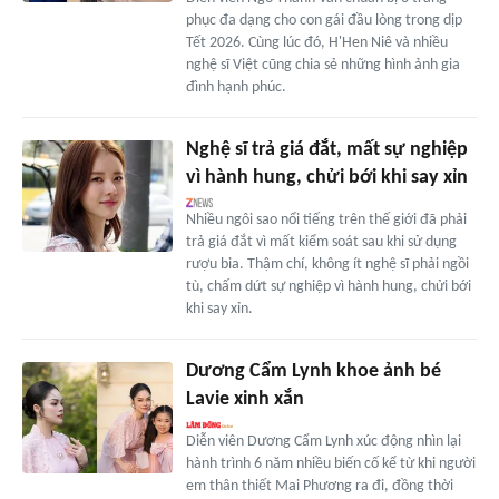
phục đa dạng cho con gái đầu lòng trong dịp
Tết 2026. Cùng lúc đó, H'Hen Niê và nhiều
nghệ sĩ Việt cũng chia sẻ những hình ảnh gia
đình hạnh phúc.
Nghệ sĩ trả giá đắt, mất sự nghiệp
vì hành hung, chửi bới khi say xỉn
Nhiều ngôi sao nổi tiếng trên thế giới đã phải
trả giá đắt vì mất kiểm soát sau khi sử dụng
rượu bia. Thậm chí, không ít nghệ sĩ phải ngồi
tù, chấm dứt sự nghiệp vì hành hung, chửi bới
khi say xỉn.
Dương Cẩm Lynh khoe ảnh bé
Lavie xinh xắn
Diễn viên Dương Cẩm Lynh xúc động nhìn lại
hành trình 6 năm nhiều biến cố kể từ khi người
em thân thiết Mai Phương ra đi, đồng thời