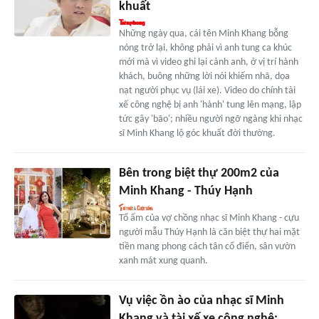
khuất
Những ngày qua, cái tên Minh Khang bỗng
nóng trở lại, không phải vì anh tung ca khúc
mới mà vì video ghi lại cảnh anh, ở vị trí hành
khách, buông những lời nói khiếm nhã, dọa
nạt người phục vụ (lái xe). Video do chính tài
xế công nghệ bị anh 'hành' tung lên mạng, lập
tức gây 'bão'; nhiều người ngỡ ngàng khi nhạc
sĩ Minh Khang lộ góc khuất đời thường.
Bên trong biệt thự 200m2 của
Minh Khang - Thúy Hạnh
Tổ ấm của vợ chồng nhạc sĩ Minh Khang - cựu
người mẫu Thúy Hạnh là căn biệt thự hai mặt
tiền mang phong cách tân cổ điển, sân vườn
xanh mát xung quanh.
Vụ việc ồn ào của nhạc sĩ Minh
Khang và tài xế xe công nghệ: