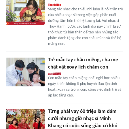
Sáng tác nhạc cho thiếu nhi luôn là nỗi trăn trở
của nhiều nhạc sĩ trong việc góp phần nuôi
dưỡng tâm hồn thế hệ tương lai. Với nhạc sĩ
Thúy Hạnh, bước vào lãnh địa này chính là sự
thôi thúc từ bản thân để tạo nên những tác
phẩm dành tặng cho con cháu mình và thế hệ
măng non.
Trẻ mắc tay chân miệng, cha mẹ
chật vật xoay lịch chăm con
Con mắc tay chân miệng phải nghỉ học nhiều
ngày khiến không ít phụ huynh đảo lộn sinh
hoạt, xoay ca trông con, công việc đình trệ và
áp lực tăng cao.
Từng phải vay 60 triệu làm đám
cưới nhưng giờ nhạc sĩ Minh
Khang có cuộc sống giàu có khó