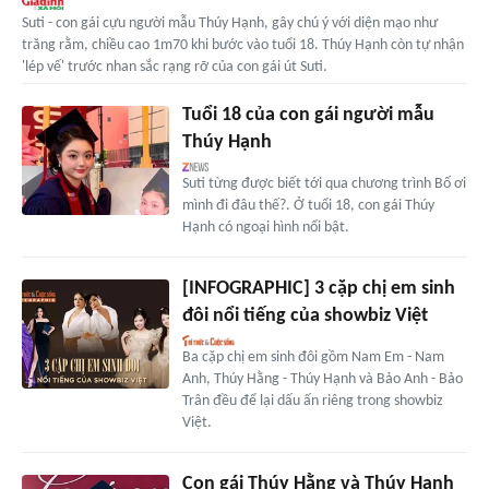
Suti - con gái cựu người mẫu Thúy Hạnh, gây chú ý với diện mạo như
trăng rằm, chiều cao 1m70 khi bước vào tuổi 18. Thúy Hạnh còn tự nhận
'lép vế' trước nhan sắc rạng rỡ của con gái út Suti.
Tuổi 18 của con gái người mẫu
Thúy Hạnh
Suti từng được biết tới qua chương trình Bố ơi
mình đi đâu thế?. Ở tuổi 18, con gái Thúy
Hạnh có ngoại hình nổi bật.
[INFOGRAPHIC] 3 cặp chị em sinh
đôi nổi tiếng của showbiz Việt
Ba cặp chị em sinh đôi gồm Nam Em - Nam
Anh, Thúy Hằng - Thúy Hạnh và Bảo Anh - Bảo
Trân đều để lại dấu ấn riêng trong showbiz
Việt.
Con gái Thúy Hằng và Thúy Hạnh