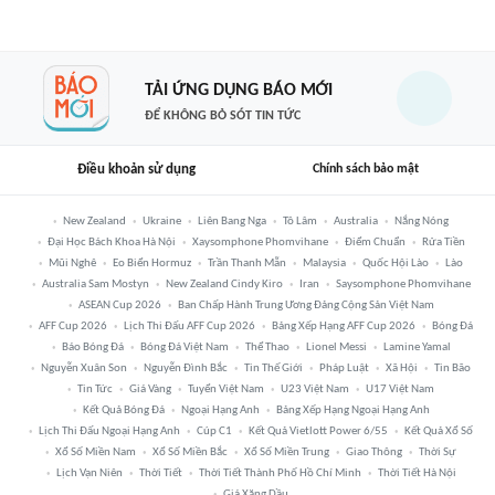
TẢI ỨNG DỤNG BÁO MỚI
ĐỂ KHÔNG BỎ SÓT TIN TỨC
Điều khoản sử dụng
Chính sách bảo mật
New Zealand
Ukraine
Liên Bang Nga
Tô Lâm
Australia
Nắng Nóng
Đại Học Bách Khoa Hà Nội
Xaysomphone Phomvihane
Điểm Chuẩn
Rửa Tiền
Mũi Nghê
Eo Biển Hormuz
Trần Thanh Mẫn
Malaysia
Quốc Hội Lào
Lào
Australia Sam Mostyn
New Zealand Cindy Kiro
Iran
Saysomphone Phomvihane
ASEAN Cup 2026
Ban Chấp Hành Trung Ương Đảng Cộng Sản Việt Nam
AFF Cup 2026
Lịch Thi Đấu AFF Cup 2026
Bảng Xếp Hạng AFF Cup 2026
Bóng Đá
Báo Bóng Đá
Bóng Đá Việt Nam
Thể Thao
Lionel Messi
Lamine Yamal
Nguyễn Xuân Son
Nguyễn Đình Bắc
Tin Thế Giới
Pháp Luật
Xã Hội
Tin Bão
Tin Tức
Giá Vàng
Tuyển Việt Nam
U23 Việt Nam
U17 Việt Nam
Kết Quả Bóng Đá
Ngoại Hạng Anh
Bảng Xếp Hạng Ngoại Hạng Anh
Lịch Thi Đấu Ngoại Hạng Anh
Cúp C1
Kết Quả Vietlott Power 6/55
Kết Quả Xổ Số
Xổ Số Miền Nam
Xổ Số Miền Bắc
Xổ Số Miền Trung
Giao Thông
Thời Sự
Lịch Vạn Niên
Thời Tiết
Thời Tiết Thành Phố Hồ Chí Minh
Thời Tiết Hà Nội
Giá Xăng Dầu