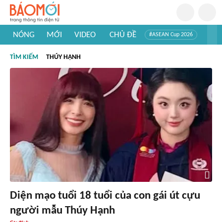
NÓNG
MỚI
VIDEO
CHỦ ĐỀ
#ASEAN Cup 2026
#Trí tuệ nhân tạo
#Mỹ - Iran
#Khám phá Việt Nam
TÌM KIẾM
THÚY HẠNH
#Khám phá thế giới
Diện mạo tuổi 18 tuổi của con gái út cựu
người mẫu Thúy Hạnh