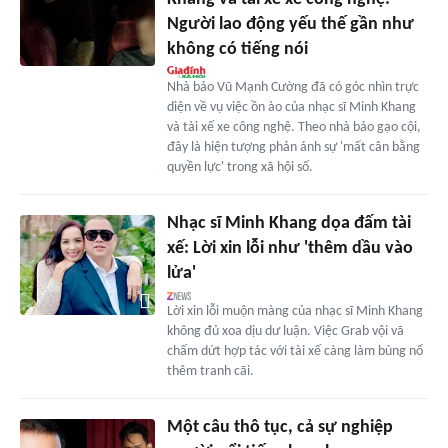
Người lao động yếu thế gần như
không có tiếng nói
Nhà báo Vũ Mạnh Cường đã có góc nhìn trực
diện về vụ việc ồn ào của nhạc sĩ Minh Khang
và tài xế xe công nghệ. Theo nhà báo gạo cội,
đây là hiện tượng phản ánh sự 'mất cân bằng
quyền lực' trong xã hội số.
Nhạc sĩ Minh Khang dọa đấm tài
xế: Lời xin lỗi như 'thêm dầu vào
lửa'
Lời xin lỗi muộn màng của nhạc sĩ Minh Khang
không đủ xoa dịu dư luận. Việc Grab vội vã
chấm dứt hợp tác với tài xế càng làm bùng nổ
thêm tranh cãi.
Một câu thô tục, cả sự nghiệp