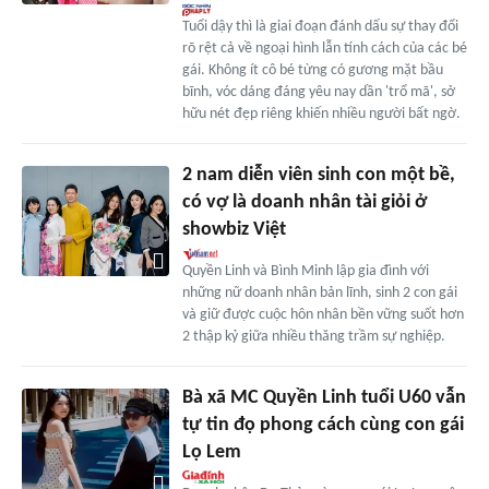
Tuổi dậy thì là giai đoạn đánh dấu sự thay đổi
rõ rệt cả về ngoại hình lẫn tính cách của các bé
gái. Không ít cô bé từng có gương mặt bầu
bĩnh, vóc dáng đáng yêu nay dần 'trổ mã', sở
hữu nét đẹp riêng khiến nhiều người bất ngờ.
2 nam diễn viên sinh con một bề,
có vợ là doanh nhân tài giỏi ở
showbiz Việt
Quyền Linh và Bình Minh lập gia đình với
những nữ doanh nhân bản lĩnh, sinh 2 con gái
và giữ được cuộc hôn nhân bền vững suốt hơn
2 thập kỷ giữa nhiều thăng trầm sự nghiệp.
Bà xã MC Quyền Linh tuổi U60 vẫn
tự tin đọ phong cách cùng con gái
Lọ Lem