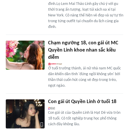
đình.Lọ Lem Mai Thảo Linh gây chú ý với gu
thời trang ấn tượng, loạt túi xách xa xỉ tại
New York. Cô nàng thể hiện vẻ đẹp và sự tự tin
trong từng outfit tại chuyến du lịch cùng gia
đình.
Chạm ngưỡng 18, con gái út MC
Quyền Linh khoe nhan sắc kiều
diễm
Ở tuổi trưởng thành, ái nữ nhà nam MC quốc
dân khiến dân tình 'đứng ngồi không yên' bởi
thần thái cuốn hút cùng vẻ đẹp trong trẻo,
ngọt ngào.
Con gái út Quyền Linh ở tuổi 18
Con gái út của Quyền Linh là Hạt Dẻ vừa tròn
18 tuổi. Cô tốt nghiệp trung học phổ thông
cách đây không lâu.