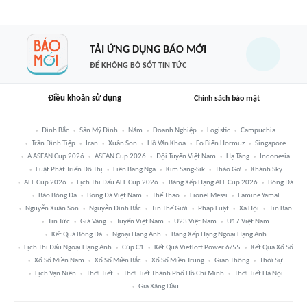
TẢI ỨNG DỤNG BÁO MỚI
ĐỂ KHÔNG BỎ SÓT TIN TỨC
Điều khoản sử dụng
Chính sách bảo mật
Đình Bắc
Sân Mỹ Đình
Năm
Doanh Nghiệp
Logistic
Campuchia
Trần Đình Tiệp
Iran
Xuân Son
Hồ Văn Khoa
Eo Biển Hormuz
Singapore
A ASEAN Cup 2026
ASEAN Cup 2026
Đội Tuyển Việt Nam
Hạ Tầng
Indonesia
Luật Phát Triển Đô Thị
Liên Bang Nga
Kim Sang-Sik
Tháo Gỡ
Khánh Sky
AFF Cup 2026
Lịch Thi Đấu AFF Cup 2026
Bảng Xếp Hạng AFF Cup 2026
Bóng Đá
Báo Bóng Đá
Bóng Đá Việt Nam
Thể Thao
Lionel Messi
Lamine Yamal
Nguyễn Xuân Son
Nguyễn Đình Bắc
Tin Thế Giới
Pháp Luật
Xã Hội
Tin Bão
Tin Tức
Giá Vàng
Tuyển Việt Nam
U23 Việt Nam
U17 Việt Nam
Kết Quả Bóng Đá
Ngoại Hạng Anh
Bảng Xếp Hạng Ngoại Hạng Anh
Lịch Thi Đấu Ngoại Hạng Anh
Cúp C1
Kết Quả Vietlott Power 6/55
Kết Quả Xổ Số
Xổ Số Miền Nam
Xổ Số Miền Bắc
Xổ Số Miền Trung
Giao Thông
Thời Sự
Lịch Vạn Niên
Thời Tiết
Thời Tiết Thành Phố Hồ Chí Minh
Thời Tiết Hà Nội
Giá Xăng Dầu