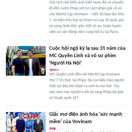
Chủ tịch Hội Điện ảnh Việt Nam đã có chuyến
đi đến nước Pháp với tư cách khán giả cổ vũ
cho World Cup Vovinam – Việt Võ Đạo lần thứ
7. Sự kiện thu hút sự tham sự của 20 quốc gia
và vùng lãnh thổ, gần 500 võ sư, huấn luyện
viên và vận động viên cùng hội tụ tại Paris.
Cuộc hội ngộ kỳ lạ sau 31 năm của
MC Quyền Linh và võ sư phim
'Người Hà Nội'
MC Quyền Linh đến với World Cup Vovinam
thứ 7 tổ chức tại Pháp, bà con kiều bào người
Việt tại đây khi nhận ra anh tò mò hỏi: 'Ủa,
sao năm nay Quyền Linh lại sang Pháp dự giải
võ thuật quốc tế?'.
Giấc mơ điện ảnh hóa 'sức mạnh
mềm' của Vovinam