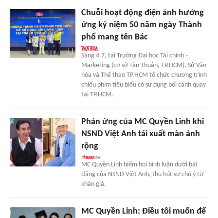
Chuỗi hoạt động điện ảnh hưởng
ứng kỷ niệm 50 năm ngày Thành
phố mang tên Bác
Sáng 4.7, tại Trường Đại học Tài chính –
Marketing (cơ sở Tân Thuận, TP.HCM), Sở Văn
hóa và Thể thao TP.HCM tổ chức chương trình
chiếu phim tiêu biểu có sử dụng bối cảnh quay
tại TP.HCM.
Phản ứng của MC Quyền Linh khi
NSND Việt Anh tái xuất màn ảnh
rộng
MC Quyền Linh hiếm hoi bình luận dưới bài
đăng của NSND Việt Anh, thu hút sự chú ý từ
khán giả.
MC Quyền Linh: Điều tôi muốn để