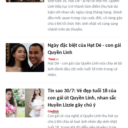
Đón tuổi 18, Hạt Dẻ - ái nữ út nhà MC Quyền
Linh tiếp tục trở thành tâm điểm thu hút dư
luận với nhan sắc ngày càng thăng hạng. Đánh
dấu mốc quan trọng của cuộc đời, cô nàng gây
chú ý khi tổ chức tiệc sinh nhật vô cùng sang
chảnh trên du thuyền.
Ngày đặc biệt của Hạt Dẻ - con gái
Quyền Linh
Hạt Dẻ - con gái của Quyền Linh vừa chia sẻ bộ
ảnh đánh dấu cột mốc tuổi 18 trên trang cá
nhân.
Tin sao 30/7: Vẻ đẹp tuổi 18 của
con gái út Quyền Linh, nhan sắc
Huyền Lizzie gây chú ý
Con gái út của nghệ sĩ Quyền Linh thu hút sự
chú ý khi chia sẻ loạt ảnh nhân dịp sinh nhật
tuổi 18, trong khi đó diễn viên Huyền Lizzie