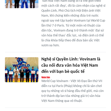
'Văn hóa Việt Nam đang đi ra thế giới theo
một cách rất đẹp', đó là cảm nhận của nghệ sĩ
Quyền Linh, Phó Chủ tịch Hội Điện ảnh Việt
Nam, khi chứng kiến những đứa trẻ nước
ngoài say mê tập luyện Vovinam tại World Cup
lần thứ 7 ở Paris. Từ một môn võ thuật của
dân tộc, Vovinam đang trở thành một 'đại sứ
văn hóa thể thao' đắc lực, và điện ảnh có thể
là chìa khóa tiếp theo để đưa bản sắc Việt
vươn xa hơn.
Nghệ sĩ Quyền Linh: Vovinam là
cầu nối đưa văn hóa Việt Nam
đến với bạn bè quốc tế
World Cup Vovinam - Việt Võ Đạo lần thứ VII
diễn ra tại Paris (Pháp) không chỉ là sân chơi
quy tụ những võ sĩ hàng đầu thế giới, mà còn
trở thành dịp lan tỏa những giá trị văn hóa
Việt Nam thông qua võ thuật.