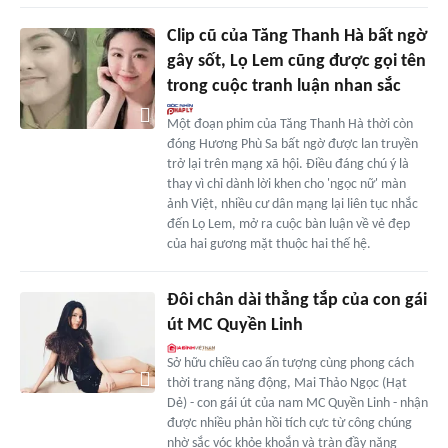
Clip cũ của Tăng Thanh Hà bất ngờ
gây sốt, Lọ Lem cũng được gọi tên
trong cuộc tranh luận nhan sắc
Một đoạn phim của Tăng Thanh Hà thời còn
đóng Hương Phù Sa bất ngờ được lan truyền
trở lại trên mạng xã hội. Điều đáng chú ý là
thay vì chỉ dành lời khen cho 'ngọc nữ' màn
ảnh Việt, nhiều cư dân mạng lại liên tục nhắc
đến Lọ Lem, mở ra cuộc bàn luận về vẻ đẹp
của hai gương mặt thuộc hai thế hệ.
Đôi chân dài thẳng tắp của con gái
út MC Quyền Linh
Sở hữu chiều cao ấn tượng cùng phong cách
thời trang năng động, Mai Thảo Ngọc (Hạt
Dẻ) - con gái út của nam MC Quyền Linh - nhận
được nhiều phản hồi tích cực từ công chúng
nhờ sắc vóc khỏe khoắn và tràn đầy năng