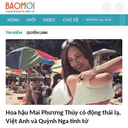
NÓNG
MỚI
VIDEO
CHỦ ĐỀ
#ASEAN Cup 2026
#Trí tuệ nhân tạo
#Mỹ - Iran
#Khám phá Việt Nam
TÌM KIẾM
QUYỀN LINH
#Khám phá thế giới
Hoa hậu Mai Phương Thúy có động thái lạ,
Việt Anh và Quỳnh Nga tình tứ