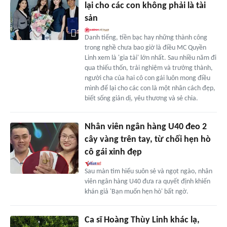
lại cho các con không phải là tài
sản
Danh tiếng, tiền bạc hay những thành công
trong nghề chưa bao giờ là điều MC Quyền
Linh xem là 'gia tài' lớn nhất. Sau nhiều năm đi
qua thiếu thốn, trải nghiệm và trưởng thành,
người cha của hai cô con gái luôn mong điều
mình để lại cho các con là một nhân cách đẹp,
biết sống giản dị, yêu thương và sẻ chia.
Nhân viên ngân hàng U40 đeo 2
cây vàng trên tay, từ chối hẹn hò
cô gái xinh đẹp
Sau màn tìm hiểu suôn sẻ và ngọt ngào, nhân
viên ngân hàng U40 đưa ra quyết định khiến
khán giả 'Bạn muốn hẹn hò' bất ngờ.
Ca sĩ Hoàng Thùy Linh khác lạ,