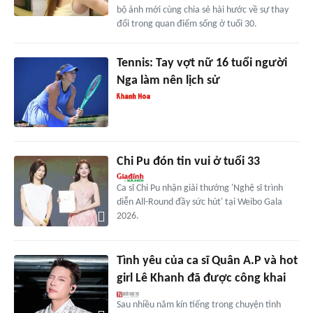
bộ ảnh mới cùng chia sẻ hài hước về sự thay
đổi trong quan điểm sống ở tuổi 30.
Tennis: Tay vợt nữ 16 tuổi người
Nga làm nên lịch sử
Chi Pu đón tin vui ở tuổi 33
Ca sĩ Chi Pu nhận giải thưởng 'Nghệ sĩ trình
diễn All-Round đầy sức hút' tại Weibo Gala
2026.
Tình yêu của ca sĩ Quân A.P và hot
girl Lê Khanh đã được công khai
Sau nhiều năm kín tiếng trong chuyện tình