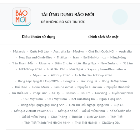
TẢI ỨNG DỤNG BÁO MỚI
ĐỂ KHÔNG BỎ SÓT TIN TỨC
Điều khoản sử dụng
Chính sách bảo mật
Malaysia
Quốc Hội Lào
Australia Sam Mostyn
Chủ Tịch Quốc Hội
Australia
New Zealand Cindy Kiro
Thái Lan
Iran
Eo Biển Hormuz
Nắng Nóng
Trần Thanh Mẫn
Ukraine
Điểm Chuẩn
Liên Bang Nga
New Zealand
Tô Lâm
ASEAN Cup 2026
Luật Dầu Khí
Mũi Nghê
Xaysomphone Phomvihane
Myanmar
AFF Cup 2026
Lịch Thi Đấu AFF Cup 2026
Bảng Xếp Hạng AFF Cup 2026
Bóng Đá
Báo Bóng Đá
Bóng Đá Việt Nam
Thể Thao
Lionel Messi
Lamine Yamal
Nguyễn Xuân Son
Nguyễn Đình Bắc
Tin Thế Giới
Pháp Luật
Xã Hội
Tin Bão
Tin Tức
Giá Vàng
Tuyển Việt Nam
U23 Việt Nam
U17 Việt Nam
Kết Quả Bóng Đá
Ngoại Hạng Anh
Bảng Xếp Hạng Ngoại Hạng Anh
Lịch Thi Đấu Ngoại Hạng Anh
Cúp C1
Kết Quả Vietlott Power 6/55
Kết Quả Xổ Số
Xổ Số Miền Nam
Xổ Số Miền Bắc
Xổ Số Miền Trung
Giao Thông
Thời Sự
Lịch Vạn Niên
Thời Tiết
Thời Tiết Thành Phố Hồ Chí Minh
Thời Tiết Hà Nội
Giá Xăng Dầu