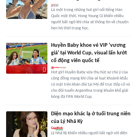
Là một trong những hot girl nổi tiếng Hàn
Quốc một thời, Hong Young Gi khiến nhiều
người bất ngờ khi chia sẻ thông tin về chuyện
hẹn hò thời trung học.
Huyền Baby khoe vé VIP 'vương
giả' tại World Cup, visual lấn lướt
cổ động viên quốc tế
Hot girl Huyền Baby vừa thu hút sự chú ý của
cộng đồng mạng khi chia sẻ loạt khoảnh khắc
có mặt trên khán đài tại Mỹ để trực tiếp cổ vũ
cho đội tuyển Argentina trong khuôn khổ giải
bóng đá FIFA World Cup.
Diện mạo khác lạ ở tuổi trung niên
của Lý Nhã Kỳ
Lý Nhã Kỳ khiến nhiều người bất ngờ với diện