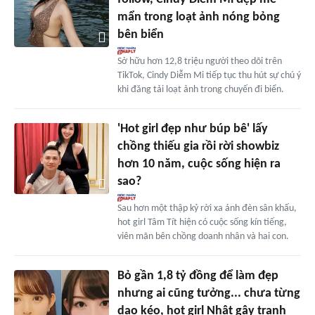
mẩn trong loạt ảnh nóng bỏng
bên biển
Sở hữu hơn 12,8 triệu người theo dõi trên
TikTok, Cindy Diễm Mi tiếp tục thu hút sự chú ý
khi đăng tải loạt ảnh trong chuyến đi biển.
'Hot girl đẹp như búp bê' lấy
chồng thiếu gia rồi rời showbiz
hơn 10 năm, cuộc sống hiện ra
sao?
Sau hơn một thập kỷ rời xa ánh đèn sân khấu,
hot girl Tâm Tít hiện có cuộc sống kín tiếng,
viên mãn bên chồng doanh nhân và hai con.
Bỏ gần 1,8 tỷ đồng để làm đẹp
nhưng ai cũng tưởng... chưa từng
dao kéo, hot girl Nhật gây tranh