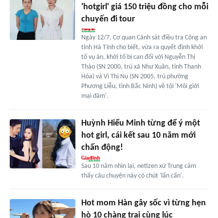
'hotgirl' giá 150 triệu đồng cho mỗi
chuyến đi tour
Ngày 12/7, Cơ quan Cảnh sát điều tra Công an
tỉnh Hà Tĩnh cho biết, vừa ra quyết định khởi
tố vụ án, khởi tố bị can đối với Nguyễn Thị
Thảo (SN 2000, trú xã Như Xuân, tỉnh Thanh
Hóa) và Vi Thị Nụ (SN 2005, trú phường
Phương Liễu, tỉnh Bắc Ninh) về tội 'Môi giới
mại dâm'.
Huỳnh Hiểu Minh từng để ý một
hot girl, cái kết sau 10 năm mới
chấn động!
Sau 10 năm nhìn lại, netizen xứ Trung cảm
thấy câu chuyện này có chút 'lấn cấn'.
Hot mom Hàn gây sốc vì từng hẹn
hò 10 chàng trai cùng lúc