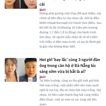
cãi
Không phải gương mặt thay đổi quá nhiều, mà
chính số tiền đầu tư cho nhan sắc mới là điều
khiến Misaki Kurosaki trở thành tâm điểm. Sau
khi tiết lộ đã chi khoảng 10 triệu yên (tương
đương 1,7 đến 1,8 tỷ đồng) cho hành trình
làm đẹp, nữ người mẫu nhận về vô số ý kiến
trái chiều vì diện mạo trước và sau bị đánh giá
là gần như không khác biệt.
Hot girl 'bay lắc' cùng 3 người đàn
ông trong căn hộ ở Đà Nẵng lúc
sáng sớm vừa bị bắt là ai?
Tại hiện trường, công an thu giữ một gói tinh
thể màu trắng, một phần viên nén màu xanh
nghi là ma túy, đĩa sứ chứa bột màu trắng, thẻ
nhựa, tờ tiền cuộn thành ống hút cùng nhiều
điện thoại, một xe máy và các tang vật liên
quan.