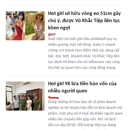
Hot girl sở hữu vòng eo 51cm gây
chú ý, được Vũ Khắc Tiệp liên tục
khen ngợi
Xuất hiện tại một giải đấu pickleball quy tụ
nhiều gương mặt nổi tiếng, Baby G nhanh
chóng trở thành tâm điểm nhờ vóc dáng nổi
bật. Đặc biệt, khoảnh khắc Vũ Khắc Tiệp liên
tục dành lời khen cho nữ influencer này cũng
thu hút sự quan tâm của cộng đồng mạng.
Hot girl 9X lừa tiền hùn vốn của
nhiều người quen
Dùng những lời hứa hẹn về cổ phần doanh
nghiệp và lợi nhuận hấp dẫn từ kinh doanh mỹ
phẩm, một phụ nữ ở Huế đã khiến người quen
nhiều lần chuyển tiền góp vốn. Khi 'vở kịch'
đầu tư sắp đổ bể, đối tượng tiếp tục dựng