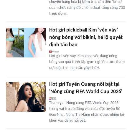
chuyện hàng hóa bị kiểm tra, cần tiền 'lo' cơ
quan chức năng để chiếm đoạt tổng cộng 700
triệu đồng.
Hot girl pickleball Kim 'vén váy'
nóng bỏng với bikini, hé lộ quyết
định táo bạo
Hot girl 'vén váy' Kim khoe vóc dáng nóng
bỏng sau quá trình tập gym nghiêm túc, tham
dự cuộc thi nhan sắc gây chú ý.
Hot girl Tuyên Quang nổi bật tại
'Nóng cùng FIFA World Cup 2026'
Tham gia 'Nóng cùng FIFA World Cup 2026'
trong vai trò cổ động viên của đội tuyển Bồ
Đào Nha, Nông Thị Hằng nhận được nhiều lời
khen vóc dáng nổi bật.