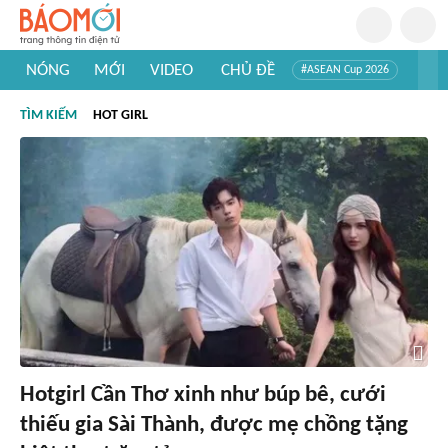
NÓNG
MỚI
VIDEO
CHỦ ĐỀ
#ASEAN Cup 2026
#Trí tuệ nhân tạo
#Mỹ - Iran
#Khám phá Việt Nam
TÌM KIẾM
HOT GIRL
#Khám phá thế giới
Hotgirl Cần Thơ xinh như búp bê, cưới
thiếu gia Sài Thành, được mẹ chồng tặng