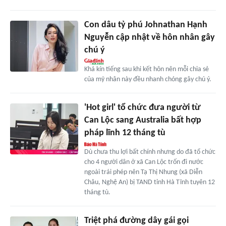
Con dâu tỷ phú Johnathan Hạnh
Nguyễn cập nhật về hôn nhân gây
chú ý
Khá kín tiếng sau khi kết hôn nên mỗi chia sẻ
của mỹ nhân này đều nhanh chóng gây chú ý.
'Hot girl' tổ chức đưa người từ
Can Lộc sang Australia bất hợp
pháp lĩnh 12 tháng tù
Dù chưa thu lợi bất chính nhưng do đã tổ chức
cho 4 người dân ở xã Can Lộc trốn đi nước
ngoài trái phép nên Tạ Thị Nhung (xã Diễn
Châu, Nghệ An) bị TAND tỉnh Hà Tĩnh tuyên 12
tháng tù.
Triệt phá đường dây gái gọi