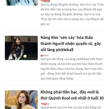
Sau vụ đụng độ giữa đường, bạn trai của Thúy
đã tìm đến tận trường học của Khánh để gây
sự.Sau vụ đụng độ giữa đường, bạn trai của
Thúy đã tìm đến tận trường học của Khánh để
gây sự.
Nàng Kim 'vén váy' hóa thân
thành Người nhện quyến rũ, gây
sốt làng pickleball
Hot girl nổi tiếng của làng pickleball Việt Nam
khiến mạng xã hội xôn xao khi hóa thân thành
Người nhện theo trào lưu đang 'làm mưa làm
gió', đồng thời tiết lộ kế hoạch trở lại thi đấu
sau thời gian vắng bóng.
Không phải tiền bạc, đây mới là
thứ Quỳnh Kool mê nhất ở tuổi 30
Quỳnh Kool vừa thu hút sự chú ý khi đăng tải