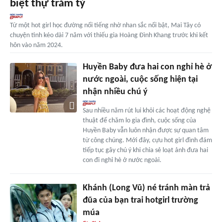
biệt thự trăm tỷ
Từ một hot girl học đường nổi tiếng nhờ nhan sắc nổi bật, Mai Tây có
chuyện tình kéo dài 7 năm với thiếu gia Hoàng Đình Khang trước khi kết
hôn vào năm 2024.
Huyền Baby đưa hai con nghỉ hè ở
nước ngoài, cuộc sống hiện tại
nhận nhiều chú ý
Sau nhiều năm rút lui khỏi các hoạt động nghệ
thuật để chăm lo gia đình, cuộc sống của
Huyền Baby vẫn luôn nhận được sự quan tâm
từ công chúng. Mới đây, cựu hot girl đình đám
tiếp tục gây chú ý khi chia sẻ loạt ảnh đưa hai
con đi nghỉ hè ở nước ngoài.
Khánh (Long Vũ) né tránh màn trả
đũa của bạn trai hotgirl trường
múa