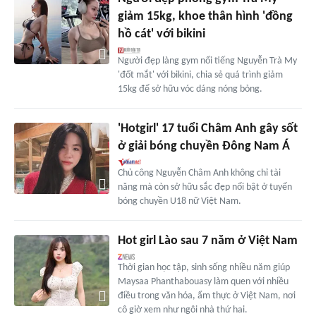
giảm 15kg, khoe thân hình 'đồng
hồ cát' với bikini
Người đẹp làng gym nổi tiếng Nguyễn Trà My
'đốt mắt' với bikini, chia sẻ quá trình giảm
15kg để sở hữu vóc dáng nóng bỏng.
'Hotgirl' 17 tuổi Châm Anh gây sốt
ở giải bóng chuyền Đông Nam Á
Chủ công Nguyễn Châm Anh không chỉ tài
năng mà còn sở hữu sắc đẹp nổi bật ở tuyển
bóng chuyền U18 nữ Việt Nam.
Hot girl Lào sau 7 năm ở Việt Nam
Thời gian học tập, sinh sống nhiều năm giúp
Maysaa Phanthabouasy làm quen với nhiều
điều trong văn hóa, ẩm thực ở Việt Nam, nơi
cô giờ xem như ngôi nhà thứ hai.