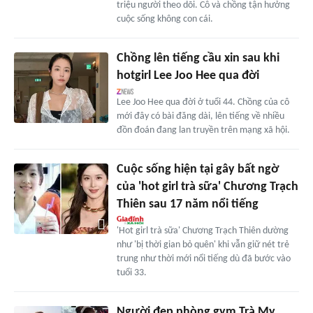
triệu người theo dõi. Cô và chồng tận hưởng
cuộc sống không con cái.
Chồng lên tiếng cầu xin sau khi
hotgirl Lee Joo Hee qua đời
Lee Joo Hee qua đời ở tuổi 44. Chồng của cô
mới đây có bài đăng dài, lên tiếng về nhiều
đồn đoán đang lan truyền trên mạng xã hội.
Cuộc sống hiện tại gây bất ngờ
của 'hot girl trà sữa' Chương Trạch
Thiên sau 17 năm nổi tiếng
'Hot girl trà sữa' Chương Trạch Thiên dường
như 'bị thời gian bỏ quên' khi vẫn giữ nét trẻ
trung như thời mới nổi tiếng dù đã bước vào
tuổi 33.
Người đẹp phòng gym Trà My