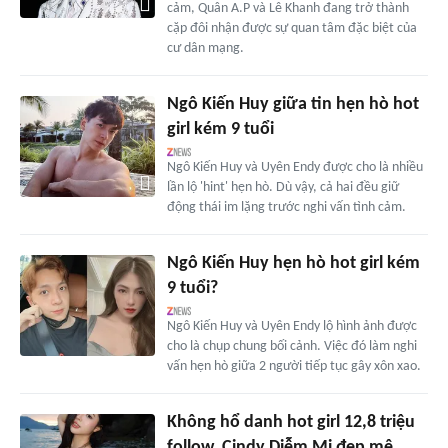
cảm, Quân A.P và Lê Khanh đang trở thành
cặp đôi nhận được sự quan tâm đặc biệt của
cư dân mạng.
Ngô Kiến Huy giữa tin hẹn hò hot
girl kém 9 tuổi
Ngô Kiến Huy và Uyên Endy được cho là nhiều
lần lộ 'hint' hẹn hò. Dù vậy, cả hai đều giữ
động thái im lặng trước nghi vấn tình cảm.
Ngô Kiến Huy hẹn hò hot girl kém
9 tuổi?
Ngô Kiến Huy và Uyên Endy lộ hình ảnh được
cho là chụp chung bối cảnh. Việc đó làm nghi
vấn hẹn hò giữa 2 người tiếp tục gây xôn xao.
Không hổ danh hot girl 12,8 triệu
follow, Cindy Diễm Mi đẹp mê